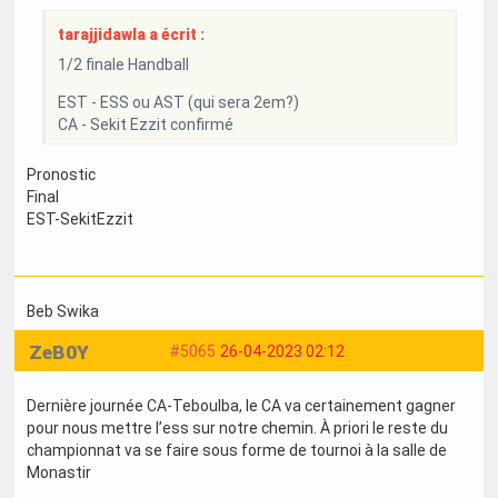
tarajjidawla a écrit :
1/2 finale Handball
EST - ESS ou AST (qui sera 2em?)
CA - Sekit Ezzit confirmé
Pronostic
Final
EST-SekitEzzit
Beb Swika
ZeB0Y
#5065
26-04-2023 02:12
Dernière journée CA-Teboulba, le CA va certainement gagner
pour nous mettre l’ess sur notre chemin. À priori le reste du
championnat va se faire sous forme de tournoi à la salle de
Monastir