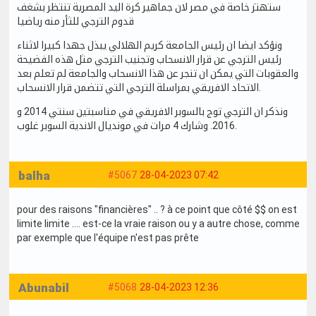
ستهتز خاصة في مصر لان جماهير كرة اليد المصرية تنتظر بشغف
قدوم الترجي للثأر منه رياضيا
ونؤكد ايضا ان رئيس الجامعة كريم الهلالي يبذل جهدا كبيرا لاثناء
رئيس الترجي عن قرار الانسحاب وتجنيب الترجي مثل هذه الفضيحة
والعقوبات التي يمكن ان تنجر عن هذا الانسحاب والجامعة لم تعلم بعد
الاتحاد الافريقي بمراسلة الترجي التي تتضمن قرار الانسحاب.
ونذكر ان الترجي توج بالسوبر الافريقي في مناسبتين سنتي 2014 و
2016. وشارك 4 مرات في مونديال الاندية السوبر غلوب.
balha
#5067
28-04-2023 07:42
pour des raisons "financières" .. ? à ce point que côté $$ on est
limite limite .... est-ce la vraie raison ou y a autre chose, comme
par exemple que l'équipe n'est pas prête
Abunabil
#5068
28-04-2023 12:36