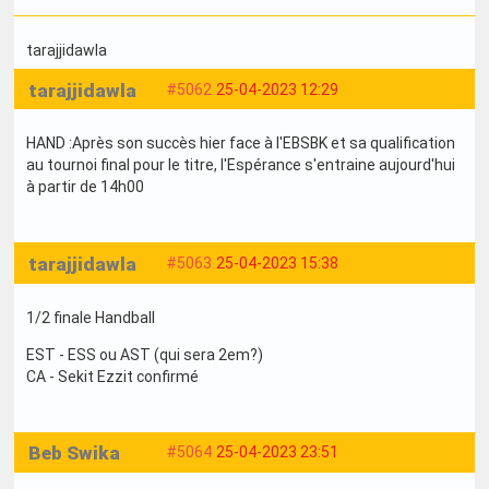
tarajjidawla
tarajjidawla
#5062
25-04-2023 12:29
HAND :Après son succès hier face à l'EBSBK et sa qualification
au tournoi final pour le titre, l'Espérance s'entraine aujourd'hui
à partir de 14h00
tarajjidawla
#5063
25-04-2023 15:38
1/2 finale Handball
EST - ESS ou AST (qui sera 2em?)
CA - Sekit Ezzit confirmé
Beb Swika
#5064
25-04-2023 23:51