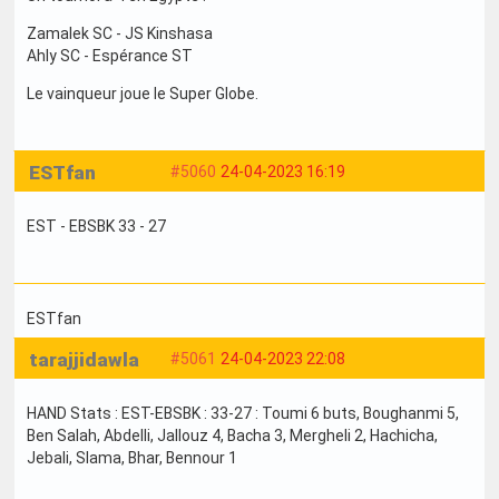
Zamalek SC - JS Kinshasa
Ahly SC - Espérance ST
Le vainqueur joue le Super Globe.
ESTfan
#5060
24-04-2023 16:19
EST - EBSBK 33 - 27
ESTfan
tarajjidawla
#5061
24-04-2023 22:08
HAND Stats : EST-EBSBK : 33-27 : Toumi 6 buts, Boughanmi 5,
Ben Salah, Abdelli, Jallouz 4, Bacha 3, Mergheli 2, Hachicha,
Jebali, Slama, Bhar, Bennour 1