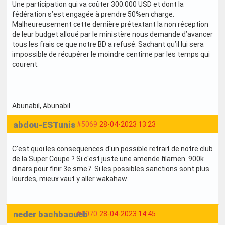
Une participation qui va coûter 300.000 USD et dont la
fédération s’est engagée à prendre 50%en charge.
Malheureusement cette dernière prétextant la non réception
de leur budget alloué par le ministère nous demande d’avancer
tous les frais ce que notre BD a refusé. Sachant qu’il lui sera
impossible de récupérer le moindre centime par les temps qui
courent.
Abunabil
, Abunabil
abdou-ESTunis
#5069
28-04-2023 13:23
C'est quoi les consequences d'un possible retrait de notre club
de la Super Coupe ? Si c'est juste une amende filamen. 900k
dinars pour finir 3e sme7. Si les possibles sanctions sont plus
lourdes, mieux vaut y aller wakahaw.
neder bachbaoueb
#5070
28-04-2023 14:45