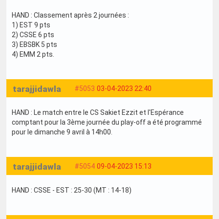
HAND : Classement après 2 journées :
1) EST 9 pts
2) CSSE 6 pts
3) EBSBK 5 pts
4) EMM 2 pts.
tarajjidawla
#5053
03-04-2023 22:40
HAND : Le match entre le CS Sakiet Ezzit et l'Espérance
comptant pour la 3ème journée du play-off a été programmé
pour le dimanche 9 avril à 14h00.
tarajjidawla
#5054
09-04-2023 15:13
HAND : CSSE - EST : 25-30 (MT : 14-18)