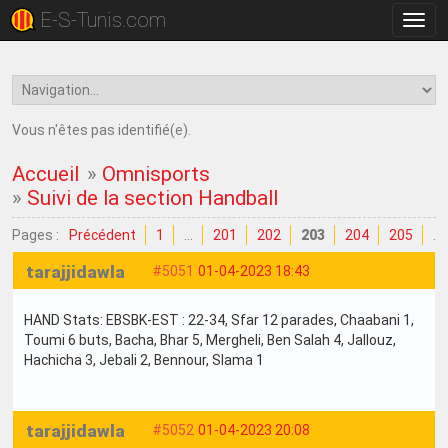
E-S-Tunis.com
Bascu
la
navig
Vous n'êtes pas identifié(e).
Accueil
»
Omnisports
»
Suivi de la section Handball
Pages :
Précédent
1
…
201
202
203
204
205
…
tarajjidawla
#5051
01-04-2023 18:43
HAND Stats: EBSBK-EST : 22-34, Sfar 12 parades, Chaabani 1,
Toumi 6 buts, Bacha, Bhar 5, Mergheli, Ben Salah 4, Jallouz,
Hachicha 3, Jebali 2, Bennour, Slama 1
tarajjidawla
#5052
01-04-2023 20:08