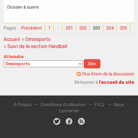
Dossier à suivre
Pages :
Précédent
1
…
201
202
203
204
205
…
Accueil
»
Omnisports
»
Suivi de la section Handball
Atteindre
Flux Atom de la discussion
l'accueil du site
Retourner à
A Propos
—
Conditions d'utilisation
—
F.A.Q.
—
Nous
Contacter