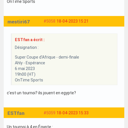
OnTime Sports
mestiri67
#5058
18-04-2023 15:21
ESTfan a écrit :
Désignation :
Super Coupe d'Afrique - demi-finale
Ahly - Espérance
6 mai 2023
19h00 (HT)
OnTime Sports
c'est un tournoi? ils jouent en egypte?
ESTfan
#5059
18-04-2023 15:33
Un tournoi à 4 en Égypte :