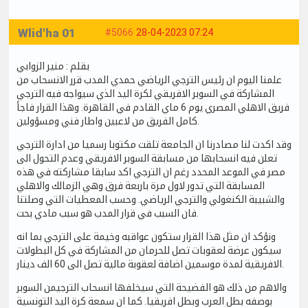
Wlid'ha 01
#5066
28-04-2023 07:24
بقلم : منير الزوابي
علمنا اليوم ان رئيس الترجي الرياضي حمدي المدب قرر الانسحاب من
المشاركة في السوبر الافريقي لكرة اليد الذي سيواجه فيه الترجي
فريق الاهلي المصري يوم 6 ماي القادم في القاهرة. وهذا القرار فاجأ
كامل الفريق من لاعبين واطار فني ومسؤولين.
وقد اكدت لنا مصادرنا ان الجامعة تلقت مكتوبا رسميا من ادارة الترجي
تعلن فيه انسحابها من مسابقة السوبر الافريقي وعدم التحول الى
مصر في الموعد المحدد رغم ان الترجي اكد سابقا مشاركته في هذه
المسابقة التي تدور لاول مرة باربعة فرق وهي الزمالك والاهلي
والشبيبة الكنغولي والترجي الرياضي. وحسب المعطيات التي وصلتنا
فان السبب في قرار المدب هو سبب مادي بحت.
ونؤكد ان مثل هذا القرار ستكون عواقبه وخيمة على الترجي بما انه
سيكون عرضة لعقوبات تصل للحرمان من المشاركة في كل البطولات
الافريقية لمدة موسمين اضافة لعقوبة مالية تصل الى 60 الف دينار.
والاهم من ذلك هو الفضيحة التي سيخلفها انسحاب الترجيمن السوبر
بوصفه بطل العرب وبطل افريقيا. كما ان سمعة كرة اليد التونسية