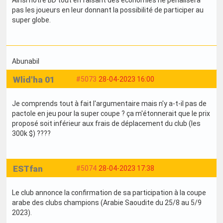
Ainsi notre BD tout en faisant des économies ne pénalisera
pas les joueurs en leur donnant la possibilité de participer au
super globe.
Abunabil
Wlid'ha 01
#5073
28-04-2023 16:00
Je comprends tout à fait l'argumentaire mais n'y a-t-il pas de
pactole en jeu pour la super coupe ? ça m'étonnerait que le prix
proposé soit inférieur aux frais de déplacement du club (les
300k $) ????
ESTfan
#5074
28-04-2023 17:38
Le club annonce la confirmation de sa participation à la coupe
arabe des clubs champions (Arabie Saoudite du 25/8 au 5/9
2023).