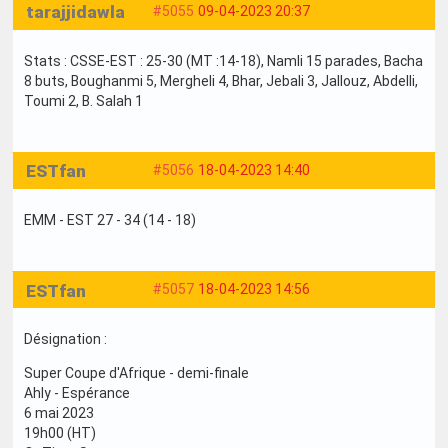
tarajjidawla
#5055
09-04-2023 20:37
Stats : CSSE-EST : 25-30 (MT :14-18), Namli 15 parades, Bacha
8 buts, Boughanmi 5, Mergheli 4, Bhar, Jebali 3, Jallouz, Abdelli,
Toumi 2, B. Salah 1
ESTfan
#5056
18-04-2023 14:40
EMM - EST 27 - 34 (14 - 18)
ESTfan
#5057
18-04-2023 14:56
Désignation :
Super Coupe d'Afrique - demi-finale
Ahly - Espérance
6 mai 2023
19h00 (HT)