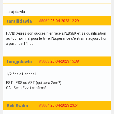
tarajjidawla
tarajjidawla
#5062
25-04-2023 12:29
HAND :Après son succès hier face à l'EBSBK et sa qualification
au tournoi final pour le titre, l'Espérance s'entraine aujourd'hui
à partir de 14h00
tarajjidawla
#5063
25-04-2023 15:38
1/2 finale Handball
EST - ESS ou AST (qui sera 2em?)
CA - Sekit Ezzit confirmé
Beb Swika
#5064
25-04-2023 23:51