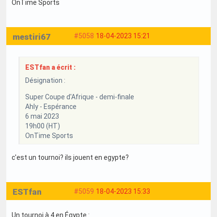
OnTime Sports
mestiri67
#5058
18-04-2023 15:21
ESTfan a écrit :
Désignation :
Super Coupe d'Afrique - demi-finale
Ahly - Espérance
6 mai 2023
19h00 (HT)
OnTime Sports
c'est un tournoi? ils jouent en egypte?
ESTfan
#5059
18-04-2023 15:33
Un tournoi à 4 en Égypte :