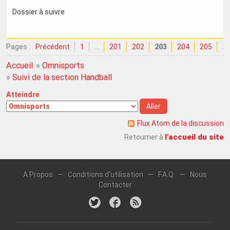
Dossier à suivre
Pages :
Précédent
1
…
201
202
203
204
205
…
Accueil
»
Omnisports
»
Suivi de la section Handball
Atteindre
Flux Atom de la discussion
l'accueil du site
Retourner à
A Propos
—
Conditions d'utilisation
—
F.A.Q.
—
Nous
Contacter