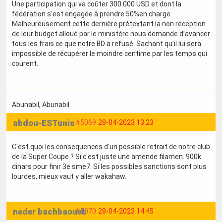
Une participation qui va coûter 300.000 USD et dont la
fédération s’est engagée à prendre 50%en charge.
Malheureusement cette dernière prétextant la non réception
de leur budget alloué par le ministère nous demande d’avancer
tous les frais ce que notre BD a refusé. Sachant qu’il lui sera
impossible de récupérer le moindre centime par les temps qui
courent.
Abunabil
, Abunabil
abdou-ESTunis
#5069
28-04-2023 13:23
C'est quoi les consequences d'un possible retrait de notre club
de la Super Coupe ? Si c'est juste une amende filamen. 900k
dinars pour finir 3e sme7. Si les possibles sanctions sont plus
lourdes, mieux vaut y aller wakahaw.
neder bachbaoueb
#5070
28-04-2023 14:45