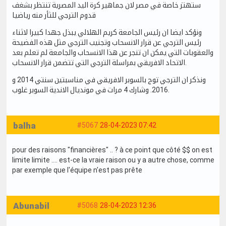
ستهتز خاصة في مصر لان جماهير كرة اليد المصرية تنتظر بشغف
قدوم الترجي للثأر منه رياضيا
ونؤكد ايضا ان رئيس الجامعة كريم الهلالي يبذل جهدا كبيرا لاثناء
رئيس الترجي عن قرار الانسحاب وتجنيب الترجي مثل هذه الفضيحة
والعقوبات التي يمكن ان تنجر عن هذا الانسحاب والجامعة لم تعلم بعد
الاتحاد الافريقي بمراسلة الترجي التي تتضمن قرار الانسحاب.
ونذكر ان الترجي توج بالسوبر الافريقي في مناسبتين سنتي 2014 و
2016. وشارك 4 مرات في مونديال الاندية السوبر غلوب.
balha
#5067
28-04-2023 07:42
pour des raisons "financières" .. ? à ce point que côté $$ on est
limite limite .... est-ce la vraie raison ou y a autre chose, comme
par exemple que l'équipe n'est pas prête
Abunabil
#5068
28-04-2023 12:36