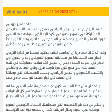
Wlid'ha 01
#5066
28-04-2023 07:24
بقلم : منير الزوابي
علمنا اليوم ان رئيس الترجي الرياضي حمدي المدب قرر الانسحاب من
المشاركة في السوبر الافريقي لكرة اليد الذي سيواجه فيه الترجي
فريق الاهلي المصري يوم 6 ماي القادم في القاهرة. وهذا القرار فاجأ
كامل الفريق من لاعبين واطار فني ومسؤولين.
وقد اكدت لنا مصادرنا ان الجامعة تلقت مكتوبا رسميا من ادارة الترجي
تعلن فيه انسحابها من مسابقة السوبر الافريقي وعدم التحول الى
مصر في الموعد المحدد رغم ان الترجي اكد سابقا مشاركته في هذه
المسابقة التي تدور لاول مرة باربعة فرق وهي الزمالك والاهلي
والشبيبة الكنغولي والترجي الرياضي. وحسب المعطيات التي وصلتنا
فان السبب في قرار المدب هو سبب مادي بحت.
ونؤكد ان مثل هذا القرار ستكون عواقبه وخيمة على الترجي بما انه
سيكون عرضة لعقوبات تصل للحرمان من المشاركة في كل البطولات
الافريقية لمدة موسمين اضافة لعقوبة مالية تصل الى 60 الف دينار.
والاهم من ذلك هو الفضيحة التي سيخلفها انسحاب الترجيمن السوبر
بوصفه بطل العرب وبطل افريقيا. كما ان سمعة كرة اليد التونسية