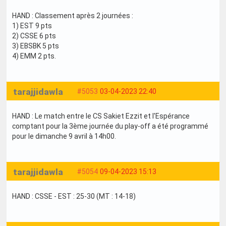
HAND : Classement après 2 journées :
1) EST 9 pts
2) CSSE 6 pts
3) EBSBK 5 pts
4) EMM 2 pts.
tarajjidawla
#5053
03-04-2023 22:40
HAND : Le match entre le CS Sakiet Ezzit et l'Espérance
comptant pour la 3ème journée du play-off a été programmé
pour le dimanche 9 avril à 14h00.
tarajjidawla
#5054
09-04-2023 15:13
HAND : CSSE - EST : 25-30 (MT : 14-18)