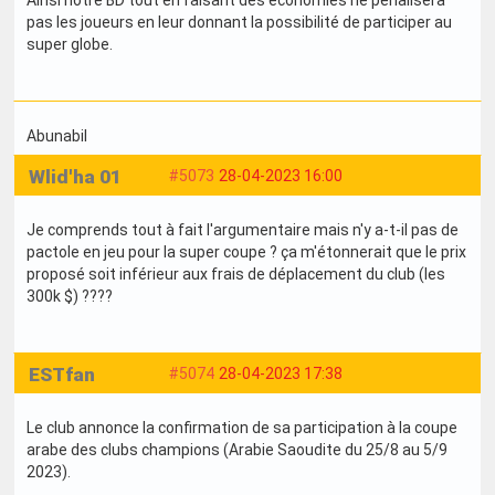
Ainsi notre BD tout en faisant des économies ne pénalisera
pas les joueurs en leur donnant la possibilité de participer au
super globe.
Abunabil
Wlid'ha 01
#5073
28-04-2023 16:00
Je comprends tout à fait l'argumentaire mais n'y a-t-il pas de
pactole en jeu pour la super coupe ? ça m'étonnerait que le prix
proposé soit inférieur aux frais de déplacement du club (les
300k $) ????
ESTfan
#5074
28-04-2023 17:38
Le club annonce la confirmation de sa participation à la coupe
arabe des clubs champions (Arabie Saoudite du 25/8 au 5/9
2023).