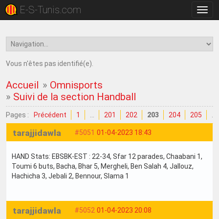
E-S-Tunis.com
Bascu
la
navig
Vous n'êtes pas identifié(e).
Accueil
»
Omnisports
»
Suivi de la section Handball
Pages :
Précédent
1
…
201
202
203
204
205
…
tarajjidawla
#5051
01-04-2023 18:43
HAND Stats: EBSBK-EST : 22-34, Sfar 12 parades, Chaabani 1,
Toumi 6 buts, Bacha, Bhar 5, Mergheli, Ben Salah 4, Jallouz,
Hachicha 3, Jebali 2, Bennour, Slama 1
tarajjidawla
#5052
01-04-2023 20:08