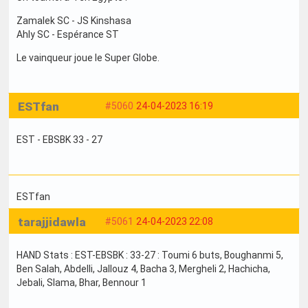
Zamalek SC - JS Kinshasa
Ahly SC - Espérance ST
Le vainqueur joue le Super Globe.
ESTfan
#5060
24-04-2023 16:19
EST - EBSBK 33 - 27
ESTfan
tarajjidawla
#5061
24-04-2023 22:08
HAND Stats : EST-EBSBK : 33-27 : Toumi 6 buts, Boughanmi 5,
Ben Salah, Abdelli, Jallouz 4, Bacha 3, Mergheli 2, Hachicha,
Jebali, Slama, Bhar, Bennour 1