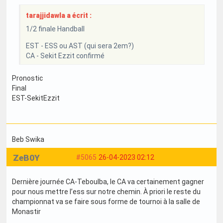
tarajjidawla a écrit :
1/2 finale Handball
EST - ESS ou AST (qui sera 2em?)
CA - Sekit Ezzit confirmé
Pronostic
Final
EST-SekitEzzit
Beb Swika
ZeB0Y
#5065
26-04-2023 02:12
Dernière journée CA-Teboulba, le CA va certainement gagner
pour nous mettre l’ess sur notre chemin. À priori le reste du
championnat va se faire sous forme de tournoi à la salle de
Monastir