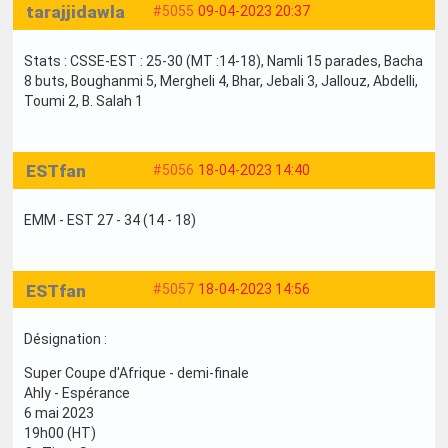
tarajjidawla
#5055
09-04-2023 20:37
Stats : CSSE-EST : 25-30 (MT :14-18), Namli 15 parades, Bacha
8 buts, Boughanmi 5, Mergheli 4, Bhar, Jebali 3, Jallouz, Abdelli,
Toumi 2, B. Salah 1
ESTfan
#5056
18-04-2023 14:40
EMM - EST 27 - 34 (14 - 18)
ESTfan
#5057
18-04-2023 14:56
Désignation :
Super Coupe d'Afrique - demi-finale
Ahly - Espérance
6 mai 2023
19h00 (HT)