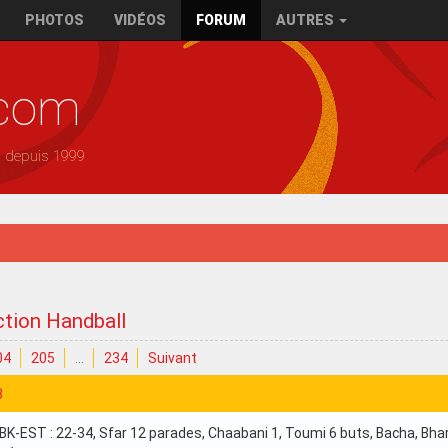
PHOTOS
VIDÉOS
FORUM
AUTRES
.com
— depuis 1999
ection Handball
04
205
…
234
Suivant
3
-EST : 22-34, Sfar 12 parades, Chaabani 1, Toumi 6 buts, Bacha, Bhar 5