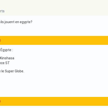
rts
 ils jouent en egypte?
3
 Égypte :
 Kinshasa
ance ST
 le Super Globe.
9