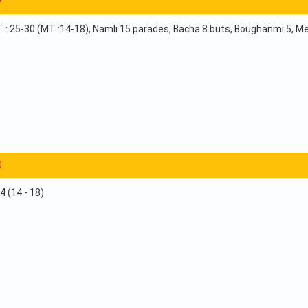
7
: 25-30 (MT :14-18), Namli 15 parades, Bacha 8 buts, Boughanmi 5, Merghe
0
4 (14 - 18)