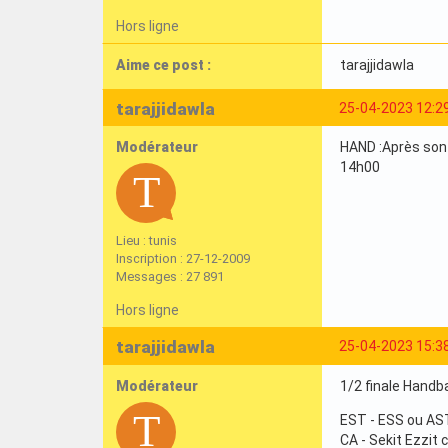
Hors ligne
Aime ce post :
tarajjidawla
tarajjidawla
25-04-2023 12:2
Modérateur
HAND :Après son s
14h00
Lieu : tunis
Inscription : 27-12-2009
Messages : 27 891
Hors ligne
tarajjidawla
25-04-2023 15:3
Modérateur
1/2 finale Handba
EST - ESS ou AS
CA - Sekit Ezzit 