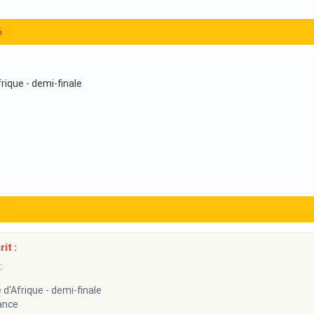
6
rique - demi-finale
1
it :
:
d'Afrique - demi-finale
ance