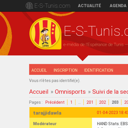
E-S-Tunis.com
ACTUALITÉ
AGENDA
E-S-Tunis
e-média de l'Espérance de Tunis 
ACCUEIL
INSCRIPTION
IDENTIFICATION
Vous n'êtes pas identifié(e).
Accueil
»
Omnisports
»
Suivi de la s
Pages :
Précédent
1
…
201
202
203
2
tarajjidawla
01-04-2023 18:4
Modérateur
HAND Stats: EBSBK