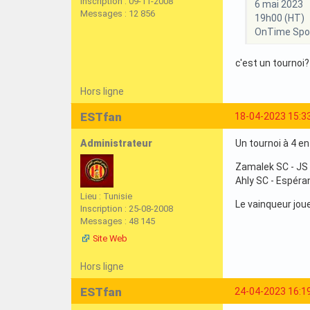
Inscription : 09-11-2008
6 mai 2023
Messages : 12 856
19h00 (HT)
OnTime Spo
c'est un tournoi?
Hors ligne
ESTfan
18-04-2023 15:3
Administrateur
Un tournoi à 4 en
Zamalek SC - JS
Ahly SC - Espér
Lieu : Tunisie
Le vainqueur joue
Inscription : 25-08-2008
Messages : 48 145
Site Web
Hors ligne
ESTfan
24-04-2023 16:1