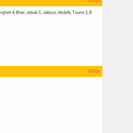
#5055
li 4, Bhar, Jebali 3, Jallouz, Abdelli, Toumi 2, B.
#5056