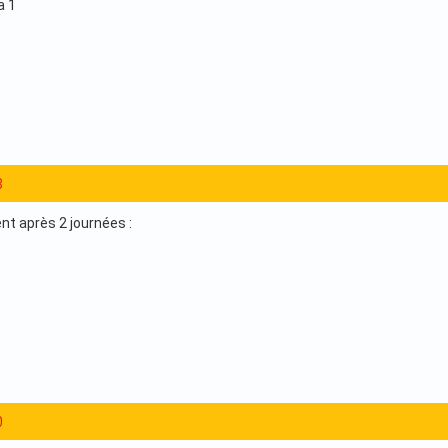
a 1
8
t après 2 journées :
0