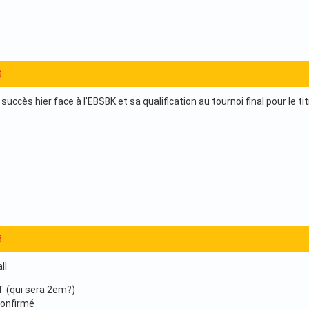
9
uccès hier face à l'EBSBK et sa qualification au tournoi final pour le tit
8
ll
T (qui sera 2em?)
confirmé