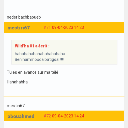
neder bachbaoueb
mestiri67
#71
09-04-2023 14:23
Wlid'ha 01 a écrit :
hahahahahahahahahahaha
Ben hammouda batigoal !!!!
Tu es en avance sur ma télé
Hahahahha
mestiri67
abouahmed
#72
09-04-2023 14:24