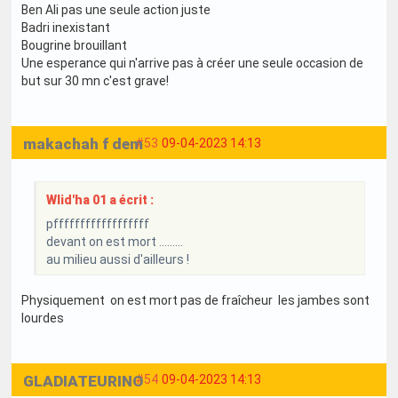
Ben Ali pas une seule action juste
Badri inexistant
Bougrine brouillant
Une esperance qui n'arrive pas à créer une seule occasion de
but sur 30 mn c'est grave!
makachah f dem
#53
09-04-2023 14:13
Wlid'ha 01 a écrit :
pffffffffffffffffff
devant on est mort .........
au milieu aussi d'ailleurs !
Physiquement on est mort pas de fraîcheur les jambes sont
lourdes
GLADIATEURINO
#54
09-04-2023 14:13