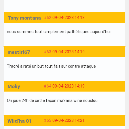
Tony montana
#62
09-04-2023 14:18
nous sommes tout simplement pathétiques aujourd'hui
mestiri67
#63
09-04-2023 14:19
Traoré a raté un but tout fait sur contre attaque
Moky
#64
09-04-2023 14:19
On joue 24h de cette façon ma3ana wine nouslou
Wlid'ha 01
#65
09-04-2023 14:21