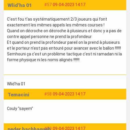
Wlid'ha 01
#57
09-04-2023 14:17
C'est fou t'as systématiquement 2/3 joueurs qui font
exactement les mêmes appels les mêmes courses !
Quand on décroche on décroche à plusieurs et donc y a pas de
contre appel personne ne prend la profondeur
Et quand on prend la profondeur pareil on la prend à plusieurs
et le porteur n'est pas entouré pour avancer avec le ballon !!!!!!!
Semhouni ça c'est un problème tactique c'est ni ramadan ni la
forme physique ni les noms alignés !!!!!!!
Wlid'ha 01
Temacini
#58
09-04-2023 14:17
Couly "sayem"
neder bachbaoueb
#59
09-04-2023 14:17