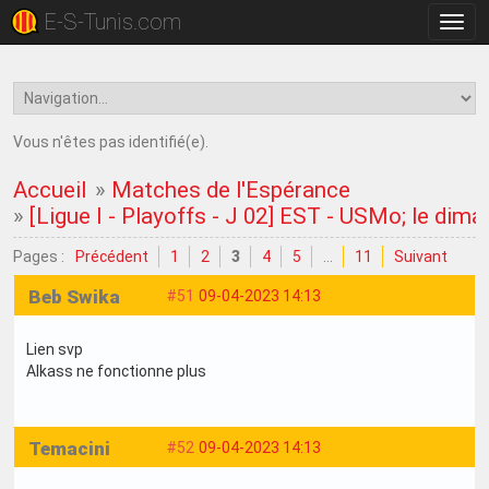
E-S-Tunis.com
Bascu
la
navig
Vous n'êtes pas identifié(e).
Accueil
»
Matches de l'Espérance
»
[Ligue I - Playoffs - J 02] EST - USMo; le dima
Pages :
Précédent
1
2
3
4
5
…
11
Suivant
Beb Swika
#51
09-04-2023 14:13
Lien svp
Alkass ne fonctionne plus
Temacini
#52
09-04-2023 14:13