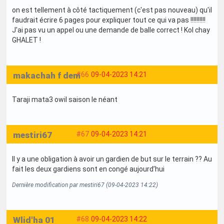
on est tellement à côté tactiquement (c'est pas nouveau) qu'il
faudrait écrire 6 pages pour expliquer tout ce qui va pas !!!!!!!!!!
J'ai pas vu un appel ou une demande de balle correct ! Kol chay
GHALET !
makachah f dem
#66
09-04-2023 14:21
Taraji mata3 owil saison le néant
mestiri67
#67
09-04-2023 14:21
Il y a une obligation à avoir un gardien de but sur le terrain ?? Au
fait les deux gardiens sont en congé aujourd’hui
Dernière modification par mestiri67 (09-04-2023 14:22)
Wlid'ha 01
#68
09-04-2023 14:22