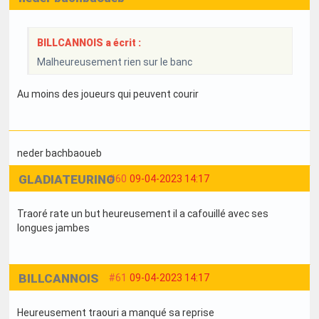
BILLCANNOIS a écrit :
Malheureusement rien sur le banc
Au moins des joueurs qui peuvent courir
neder bachbaoueb
GLADIATEURINO
#60
09-04-2023 14:17
Traoré rate un but heureusement il a cafouillé avec ses
longues jambes
BILLCANNOIS
#61
09-04-2023 14:17
Heureusement traouri a manqué sa reprise