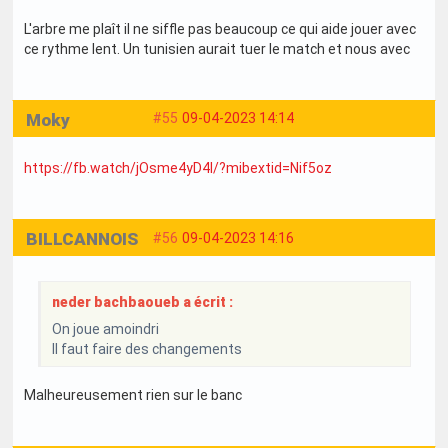
L'arbre me plaît il ne siffle pas beaucoup ce qui aide jouer avec
ce rythme lent. Un tunisien aurait tuer le match et nous avec
Moky
#55
09-04-2023 14:14
https://fb.watch/jOsme4yD4I/?mibextid=Nif5oz
BILLCANNOIS
#56
09-04-2023 14:16
neder bachbaoueb a écrit :
On joue amoindri
Il faut faire des changements
Malheureusement rien sur le banc