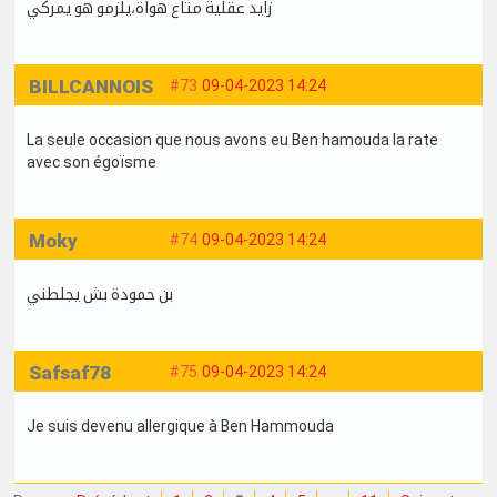
زايد عقلية متاع هواة،يلزمو هو يمركي
BILLCANNOIS
#73
09-04-2023 14:24
La seule occasion que nous avons eu Ben hamouda la rate
avec son égoïsme
Moky
#74
09-04-2023 14:24
بن حمودة بش يجلطني
Safsaf78
#75
09-04-2023 14:24
Je suis devenu allergique à Ben Hammouda