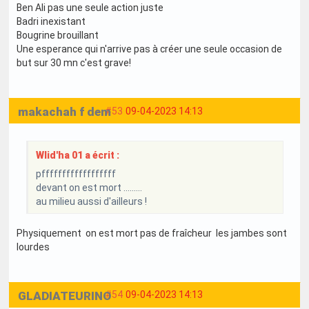
Ben Ali pas une seule action juste
Badri inexistant
Bougrine brouillant
Une esperance qui n'arrive pas à créer une seule occasion de
but sur 30 mn c'est grave!
makachah f dem
#53
09-04-2023 14:13
Wlid'ha 01 a écrit :
pffffffffffffffffff
devant on est mort .........
au milieu aussi d'ailleurs !
Physiquement on est mort pas de fraîcheur les jambes sont
lourdes
GLADIATEURINO
#54
09-04-2023 14:13