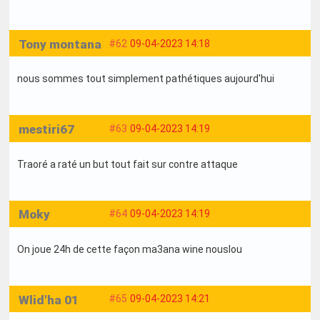
Tony montana
#62
09-04-2023 14:18
nous sommes tout simplement pathétiques aujourd'hui
mestiri67
#63
09-04-2023 14:19
Traoré a raté un but tout fait sur contre attaque
Moky
#64
09-04-2023 14:19
On joue 24h de cette façon ma3ana wine nouslou
Wlid'ha 01
#65
09-04-2023 14:21