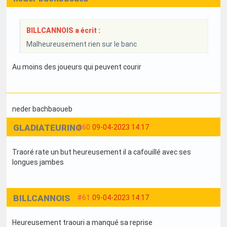
BILLCANNOIS a écrit :
Malheureusement rien sur le banc
Au moins des joueurs qui peuvent courir
neder bachbaoueb
GLADIATEURINO
#60
09-04-2023 14:17
Traoré rate un but heureusement il a cafouillé avec ses
longues jambes
BILLCANNOIS
#61
09-04-2023 14:17
Heureusement traouri a manqué sa reprise