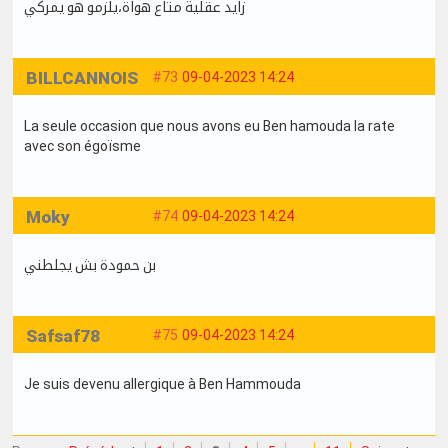
زايد عقلية متاع هواة،يلزمو هو يمركي
BILLCANNOIS
#73
09-04-2023 14:24
La seule occasion que nous avons eu Ben hamouda la rate
avec son égoïsme
Moky
#74
09-04-2023 14:24
بن حمودة بش يجلطني
Safsaf78
#75
09-04-2023 14:24
Je suis devenu allergique à Ben Hammouda