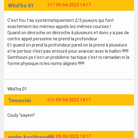
Wlid'ha 01
#57
09-04-2023 14:17
C'est fou t'as systématiquement 2/3 joueurs qui font
exactement les mêmes appels les mêmes courses !
Quand on décroche on décroche à plusieurs et donc y a pas de
contre appel personne ne prend la profondeur
Et quand on prend la profondeur pareil on la prend à plusieurs
et le porteur n'est pas entouré pour avancer avec le ballon !!!!!!!
Semhouni ça c'est un problème tactique c'est ni ramadan ni la
forme physique ni les noms alignés !!!!!!!
Wlid'ha 01
Temacini
#58
09-04-2023 14:17
Couly "sayem"
neder bachbaoueb
#59
09-04-2023 14:17