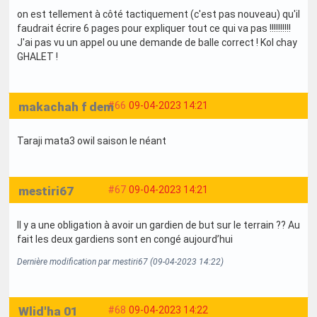
on est tellement à côté tactiquement (c'est pas nouveau) qu'il
faudrait écrire 6 pages pour expliquer tout ce qui va pas !!!!!!!!!!
J'ai pas vu un appel ou une demande de balle correct ! Kol chay
GHALET !
makachah f dem
#66
09-04-2023 14:21
Taraji mata3 owil saison le néant
mestiri67
#67
09-04-2023 14:21
Il y a une obligation à avoir un gardien de but sur le terrain ?? Au
fait les deux gardiens sont en congé aujourd’hui
Dernière modification par mestiri67 (09-04-2023 14:22)
Wlid'ha 01
#68
09-04-2023 14:22