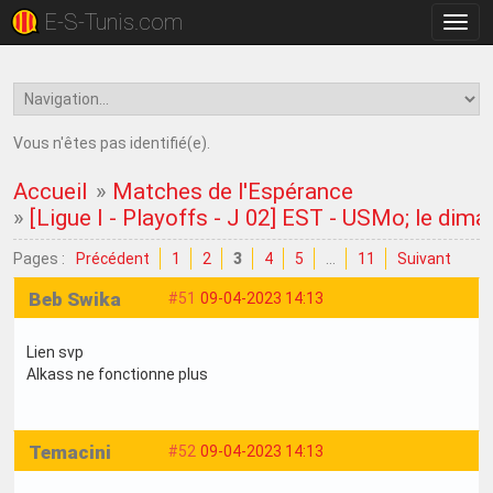
E-S-Tunis.com
Bascu
la
navig
Vous n'êtes pas identifié(e).
Accueil
»
Matches de l'Espérance
»
[Ligue I - Playoffs - J 02] EST - USMo; le dima
Pages :
Précédent
1
2
3
4
5
…
11
Suivant
Beb Swika
#51
09-04-2023 14:13
Lien svp
Alkass ne fonctionne plus
Temacini
#52
09-04-2023 14:13