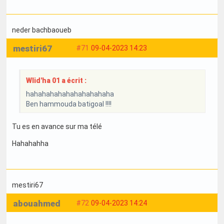
neder bachbaoueb
mestiri67
#71
09-04-2023 14:23
Wlid'ha 01 a écrit :
hahahahahahahahahahaha
Ben hammouda batigoal !!!!
Tu es en avance sur ma télé
Hahahahha
mestiri67
abouahmed
#72
09-04-2023 14:24