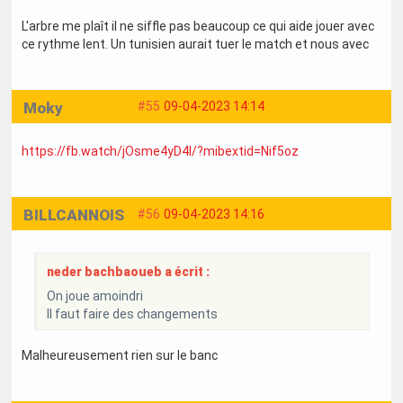
L'arbre me plaît il ne siffle pas beaucoup ce qui aide jouer avec
ce rythme lent. Un tunisien aurait tuer le match et nous avec
Moky
#55
09-04-2023 14:14
https://fb.watch/jOsme4yD4I/?mibextid=Nif5oz
BILLCANNOIS
#56
09-04-2023 14:16
neder bachbaoueb a écrit :
On joue amoindri
Il faut faire des changements
Malheureusement rien sur le banc