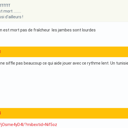
ffffff
mort .........
i d'ailleurs !
 est mort pas de fraîcheur les jambes sont lourdes
3
il ne siffle pas beaucoup ce qui aide jouer avec ce rythme lent. Un tunis
4
h/jOsme4yD4I/?mibextid=Nif5oz