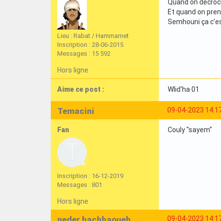
Quand on décroch
Et quand on prend
Semhouni ça c'est
Lieu : Rabat / Hammamet
Inscription : 28-06-2015
Messages : 15 592
Hors ligne
Aime ce post :
Wlid'ha 01
Temacini
09-04-2023 14:1
Fan
Couly "sayem"
Inscription : 16-12-2019
Messages : 801
Hors ligne
neder bachbaoueb
09-04-2023 14:1