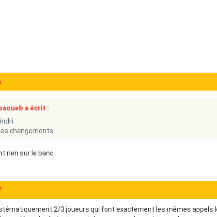
6
aoueb a écrit :
ndri
e des changements
 rien sur le banc
7
systématiquement 2/3 joueurs qui font exactement les mêmes appels 