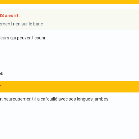
 a écrit :
ment rien sur le banc
eurs qui peuvent courir
eb
7
ut heureusement il a cafouillé avec ses longues jambes