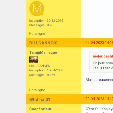
Inscription : 30-12-2015
Messages : 807
Hors ligne
BILLCANNOIS
09-04-2023 14:1
TarajjiManiaque
neder bachb
On joue amoi
Lieu : CANNES
Il faut fair
Inscription : 10-04-2008
Messages : 8 379
Malheureusement
Hors ligne
Wlid'ha 01
09-04-2023 14:1
Coopérateur
C'est fou t'as 