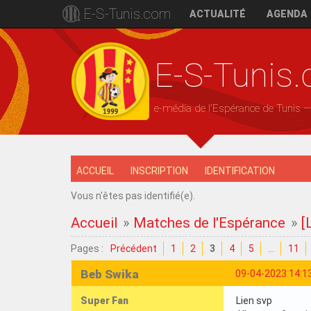
E-S-Tunis.com
ACTUALITÉ
AGENDA
E-S-Tunis
e-média de l'Espérance de Tunis 
ACCUEIL
INSCRIPTION
IDENTIFICATION
Vous n'êtes pas identifié(e).
Accueil
»
Matches de l'Espérance
»
[
Pages :
Précédent
1
2
3
4
5
…
11
Beb Swika
09-04-2023 14:1
Super Fan
Lien svp