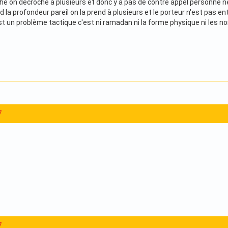
e on décroche à plusieurs et donc y a pas de contre appel personne n
 la profondeur pareil on la prend à plusieurs et le porteur n'est pas entou
 un problème tactique c'est ni ramadan ni la forme physique ni les noms 
7
7