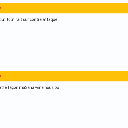
9
but tout fait sur contre attaque
9
cette façon ma3ana wine nouslou