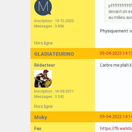
pffffffffffff
devant on est 
au milieu auss
Inscription : 10-12-2020
Messages : 3 856
Physiquement on
Hors ligne
GLADIATEURINO
09-04-2023 14:1
Rédacteur
L'arbre me plaît 
Inscription : 16-09-2011
Messages : 3 242
Hors ligne
Moky
09-04-2023 14:1
Fan
https://fb.watc