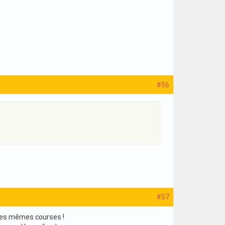
#56
#57
les mêmes courses !