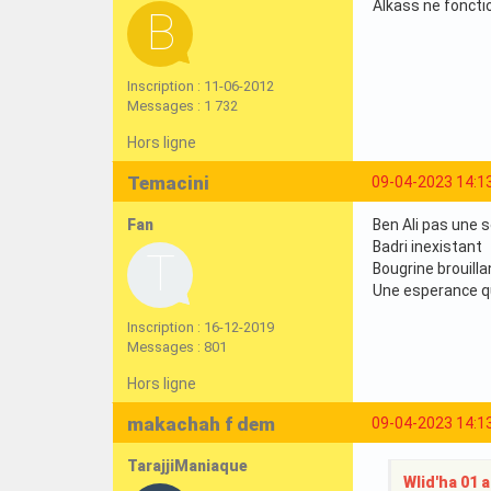
Alkass ne foncti
Inscription : 11-06-2012
Messages : 1 732
Hors ligne
Temacini
09-04-2023 14:1
Fan
Ben Ali pas une s
Badri inexistant
Bougrine brouilla
Une esperance qu
Inscription : 16-12-2019
Messages : 801
Hors ligne
makachah f dem
09-04-2023 14:1
TarajjiManiaque
Wlid'ha 01 a 