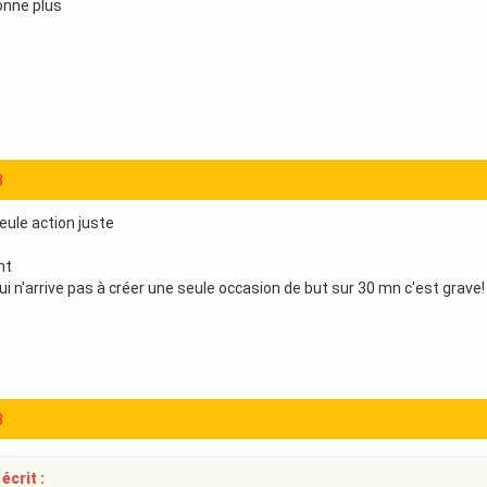
onne plus
3
eule action juste
nt
i n'arrive pas à créer une seule occasion de but sur 30 mn c'est grave!
3
écrit :