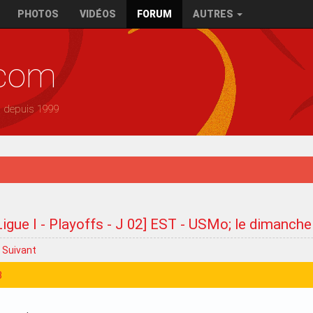
PHOTOS
VIDÉOS
FORUM
AUTRES
.com
— depuis 1999
Ligue I - Playoffs - J 02] EST - USMo; le dimanche
Suivant
3