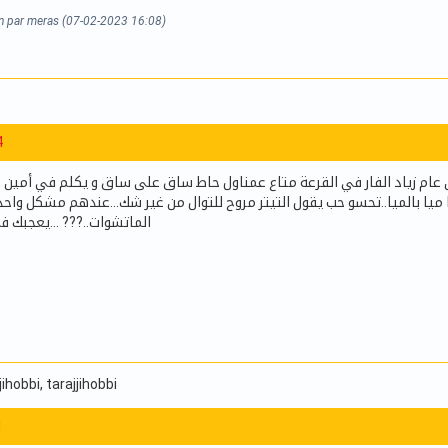
on par meras (07-02-2023 16:08)
4
من عام زياد الفار في القرعة متاع عمناول حاط ساق على ساق و يكلم في أمين م
ميا بالميا..تحسو حب يقول التيتر مروح للتوال من غير شك...عندهم مشكل واح
الماتشوات..??? ...يعجبك ف
jjihobbi
, tarajjihobbi
1