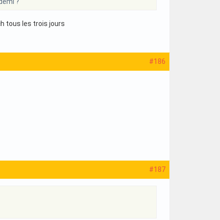
 demi ?
 tous les trois jours
#186
#187