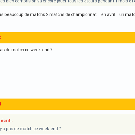
très bien compris on va encore jouer tous les 3 jours pendant 1 mois et
 pas beaucoup de matchs 2 matchs de championnat … en avril … un match
8
a pas de match ce week-end ?
4
écrit :
n'y a pas de match ce week-end ?