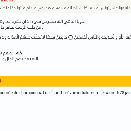
a écrit :
ي دافعوا على تونس مهما كانت الديانة متاعهم صديقي مادام ماتوا دفاعا على
خويا الباهي الله يغفر كل شيء الا ان يشرك به.. وهو توعدهم بالعذاب..
من طلب الرحمة لكافر خالف القرءان و الشرع .
الكافر يطعم بحس
الله يعطيهم المال و ا
4
urnée du championnat de ligue 1 prévue initialement le samedi 28 janvie