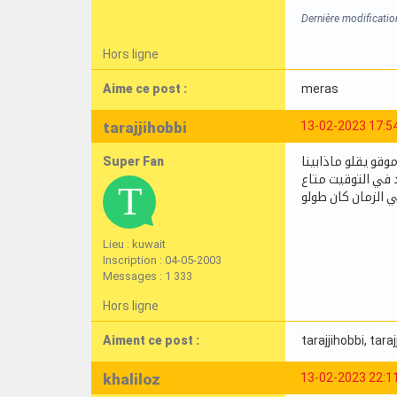
Dernière modificati
Hors ligne
Aime ce post :
meras
tarajjihobbi
13-02-2023 17:5
Super Fan
وقو يقلو ماذابينا
د في التوقيت متاع
ي الزمان كان طولو
Lieu : kuwait
Inscription : 04-05-2003
Messages : 1 333
Hors ligne
Aiment ce post :
tarajjihobbi
, tara
khaliloz
13-02-2023 22:1