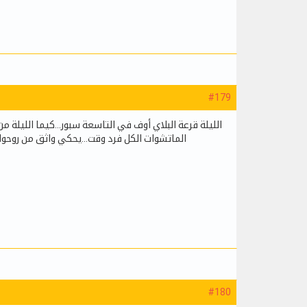
#179
الليلة قرعة البلاي أوف في التاسعة سبور...كيما الليلة 
الماتشوات الكل فرد وقت...يحكي واثق من روحوا 
#180