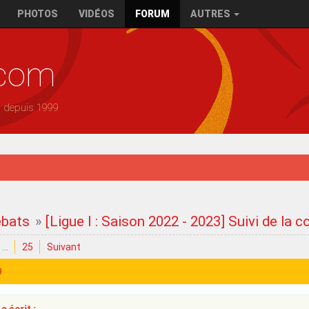
PHOTOS
VIDÉOS
FORUM
AUTRES
.com
— depuis 1999
ébats
»
[Ligue I : Saison 2022 - 2023] Suivi de la 
…
25
Suivant
9