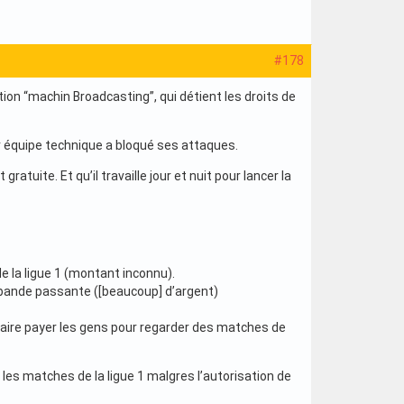
#178
ion “machin Broadcasting”, qui détient les droits de
r équipe technique a bloqué ses attaques.
tuite. Et qu’il travaille jour et nuit pour lancer la
e la ligue 1 (montant inconnu).
a bande passante ([beaucoup] d’argent)
e faire payer les gens pour regarder des matches de
es matches de la ligue 1 malgres l’autorisation de