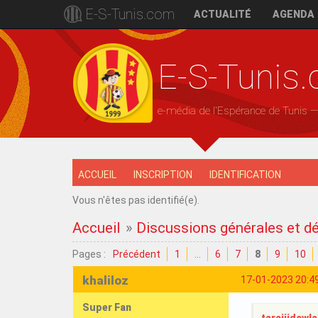
E-S-Tunis.com
ACTUALITÉ
AGENDA
E-S-Tunis
e-média de l'Espérance de Tunis 
ACCUEIL
INSCRIPTION
IDENTIFICATION
Vous n'êtes pas identifié(e).
Accueil
»
Discussions générales et d
Pages :
Précédent
1
…
6
7
8
9
10
khaliloz
17-01-2023 20:4
Super Fan