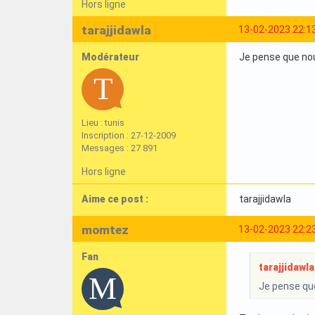
Hors ligne
tarajjidawla
13-02-2023 22:1
Modérateur
Je pense que nous
Lieu : tunis
Inscription : 27-12-2009
Messages : 27 891
Hors ligne
Aime ce post :
tarajjidawla
momtez
13-02-2023 22:2
Fan
tarajjidawla 
Je pense que 