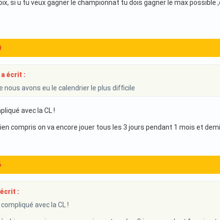
oix, si u tu veux gagner le championnat tu dois gagner le max possible ,q
9
a écrit :
nous avons eu le calendrier le plus difficile
liqué avec la CL !
bien compris on va encore jouer tous les 3 jours pendant 1 mois et demi
6
écrit :
 compliqué avec la CL !