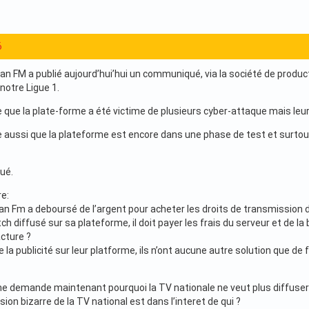
6
an FM a publié aujourd’hui’hui un communiqué, via la société de product
notre Ligue 1.
e que la plate-forme a été victime de plusieurs cyber-attaque mais leu
 aussi que la plateforme est encore dans une phase de test et surtout gra
ué.
e:
an Fm a deboursé de l’argent pour acheter les droits de transmission d
h diffusé sur sa plateforme, il doit payer les frais du serveur et de l
acture ?
 la publicité sur leur platforme, ils n’ont aucune autre solution que d
me demande maintenant pourquoi la TV nationale ne veut plus diffuser l
ision bizarre de la TV national est dans l’interet de qui ?