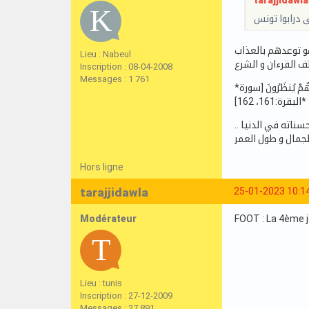
tarajjidawla 
 درابوا تونس
Lieu : Nabeul
Inscription : 08-04-2008
Messages : 1 761
*إِنَّ الَّذِينَ كَفَرُوا وَمَاتُوا وَهُمْ كُفَّارٌ أُوْلَئِكَ عَلَيْهِمْ لَعْنَةُ اللَّهِ وَالْمَلائِكَةِ وَالنَّاسِ أَجْمَعِينَ ۝ خَالِدِينَ فِيهَا لا يُخَفَّفُ عَنْهُمُ الْعَذَابُ وَلا هُمْ يُنظَرُونَ [سورة
البقرة:161، 162]*
.. ناته في الدنيا
لجمال و طول العمر
Hors ligne
tarajjidawla
25-01-2023 10:1
Modérateur
FOOT : La 4ème jo
Lieu : tunis
Inscription : 27-12-2009
Messages : 27 891