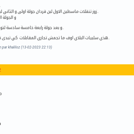
قرعة..
زوز تنقلات ماسطين الاول لبن قردان جولة اولى و الثاني لباجة في جولة ثالثة..
و الجولة ا
و بعد جولة رابعة خامسة سادسة لتوال صفاقس و دربي..
هذي سلبيات البلاي اوف ما تجمش تجاري المقابلات كي تبدى تلعب رابطة الابطال..
n par khaliloz (13-02-2023 22:13)
2
o
a