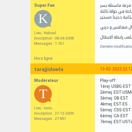
Super Fan
 ماسطة يسر
لثانية دجينا مستير
Lieu : Nabeul
Inscription : 08-04-2008
Messages : 1 761
Dernière modificatio
Hors ligne
tarajjidawla
13-02-2023 22:1
Modérateur
Play-off:
1èrej: USBG-EST
2èmej: EST-USM
3èmej: OB-EST
4èmej: EST-ES
Lieu : tunis
5èmej: CSS-EST
Inscription : 27-12-2009
6èmej: CA-EST
Messages : 27 891
7èmej: EST-UST