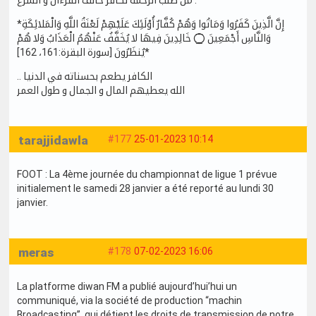
*إِنَّ الَّذِينَ كَفَرُوا وَمَاتُوا وَهُمْ كُفَّارٌ أُوْلَئِكَ عَلَيْهِمْ لَعْنَةُ اللَّهِ وَالْمَلائِكَةِ
وَالنَّاسِ أَجْمَعِينَ ۝ خَالِدِينَ فِيهَا لا يُخَفَّفُ عَنْهُمُ الْعَذَابُ وَلا هُمْ
يُنظَرُونَ [سورة البقرة:161، 162]*
.. الكافر يطعم بحسناته في الدنيا
الله يعطيهم المال و الجمال و طول العمر
tarajjidawla
#177
25-01-2023 10:14
FOOT : La 4ème journée du championnat de ligue 1 prévue
initialement le samedi 28 janvier a été reporté au lundi 30
janvier.
meras
#178
07-02-2023 16:06
La platforme diwan FM a publié aujourd’hui’hui un
communiqué, via la société de production “machin
Broadcasting”, qui détient les droits de transmission de notre