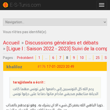
E-S-Tunis.com
Bascu
la
navig
Vous n'êtes pas identifié(e).
Accueil
»
Discussions générales et débats
»
[Ligue I : Saison 2022 - 2023] Suivi de la comp
Pages :
Précédent
1
…
6
7
8
9
10
…
25
Sui
khaliloz
#176
17-01-2023 20:49
tarajjidawla a écrit :
رحم الله كل التونسيين إلي دافعوا على تونس مهما كانت
الديانة متاعهم صديقي مادام ماتوا دفاعا على درابوا تونس
خويا الباهي الله يغفر كل شيء الا ان يشرك به.. وهو توعدهم بالعذاب..
من طلب الرحمة لكافر خالف القرءان و الشرع .