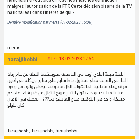
malgres l’autorisation de la FTF. Cette décision bizarre de la TV
national est dans l’interet de qui ?
Dernière modification par meras (07-02-2023 16:08)
meras
tarajjihobbi
#179
13-02-2023 17:54
الليلة قرعة البلاي أوف في التاسعة سبور...كيما الليلة من عام زياد
الفار في القرعة متاع عمناول حاط ساق على ساق و يكلم في أمين
موقو يقلو ماذابينا الماتشوات الكل فرد وقت...يحكي واثق من روحوا
ميا بالميا..تحسو حب يقول التيتر مروح للتوال من غير شك...عندهم
مشكل واحد في التوقيت متاع الماتشوات..??? ...يعجبك في الزمان
كان طولو
tarajjihobbi
, tarajjihobbi
, tarajjihobbi