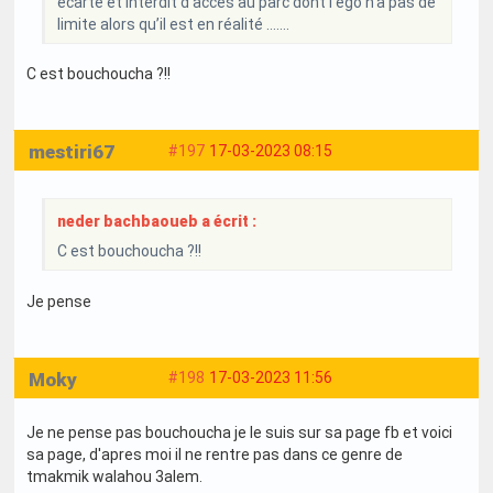
écarté et interdit d’accès au parc dont l’ego n’a pas de
limite alors qu’il est en réalité …….
C est bouchoucha ?!!
mestiri67
#197
17-03-2023 08:15
neder bachbaoueb a écrit :
C est bouchoucha ?!!
Je pense
Moky
#198
17-03-2023 11:56
Je ne pense pas bouchoucha je le suis sur sa page fb et voici
sa page, d'apres moi il ne rentre pas dans ce genre de
tmakmik walahou 3alem.