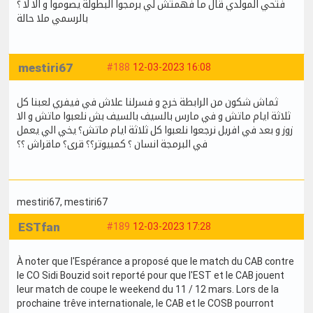
فتحي المولدي قال ما فهمتش لي برمجوا البطولة يصوموا و الا لا ؟
بالرسمي ملا حالة
mestiri67
#188
12-03-2023 16:08
ثماش شكون من الرابطة خرج و فسرلنا علاش في فيفري لعبنا كل
ثلاثة ايام ماتش و في مارس بالسيف بالسيف بش نلعبوا ماتش و الا
زوز و بعد في افريل نرجعوا نلعبوا كل ثلاثة ايام ماتش؟ يخي الي يعمل
في البرمجة انسان ؟ كمبيوتر؟؟ قرى؟ ماقراش ؟؟
mestiri67
, mestiri67
ESTfan
#189
12-03-2023 17:28
À noter que l'Espérance a proposé que le match du CAB contre
le CO Sidi Bouzid soit reporté pour que l'EST et le CAB jouent
leur match de coupe le weekend du 11 / 12 mars. Lors de la
prochaine trêve internationale, le CAB et le COSB pourront