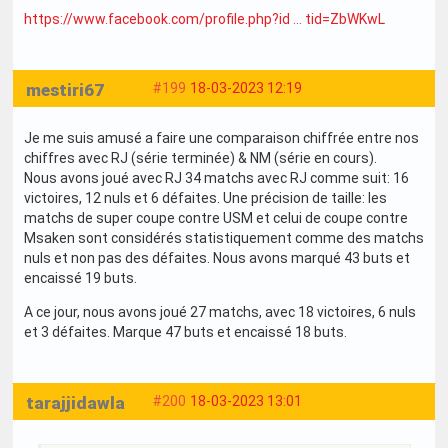
https://www.facebook.com/profile.php?id … tid=ZbWKwL
mestiri67
#199
18-03-2023 12:19
Je me suis amusé a faire une comparaison chiffrée entre nos
chiffres avec RJ (série terminée) & NM (série en cours).
Nous avons joué avec RJ 34 matchs avec RJ comme suit: 16
victoires, 12 nuls et 6 défaites. Une précision de taille: les
matchs de super coupe contre USM et celui de coupe contre
Msaken sont considérés statistiquement comme des matchs
nuls et non pas des défaites. Nous avons marqué 43 buts et
encaissé 19 buts.
A ce jour, nous avons joué 27 matchs, avec 18 victoires, 6 nuls
et 3 défaites. Marque 47 buts et encaissé 18 buts.
tarajjidawla
#200
18-03-2023 13:01