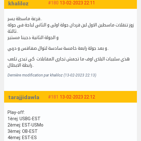
khaliloz
#180
13-02-2023 22:11
قرعة ماسطة يسر..
زوز تنقلات ماسطين الاول لبن قردان جولة اولى و الثاني لباجة في جولة
ثالثة..
و الجولة الثانية دجينا مستير
و بعد جولة رابعة خامسة سادسة لتوال صفاقس و دربي..
هذي سلبيات البلاي اوف ما تجمش تجاري المقابلات كي تبدى تلعب
رابطة الابطال..
Dernière modification par khaliloz (13-02-2023 22:13)
tarajjidawla
#181
13-02-2023 22:12
Play-off:
1èrej: USBG-EST
2èmej: EST-USMo
3èmej: OB-EST
4èmej: EST-ES