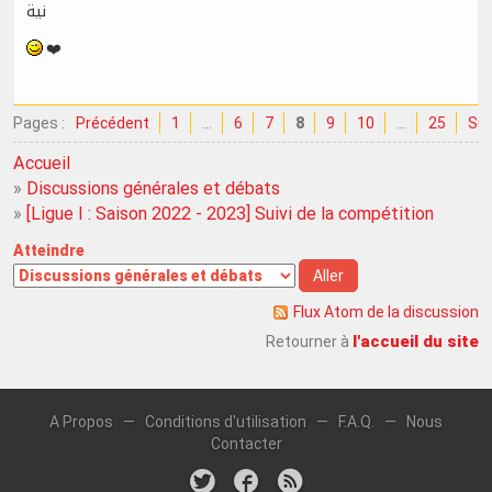
نية
❤️
Pages :
Précédent
1
…
6
7
8
9
10
…
25
Sui
Accueil
»
Discussions générales et débats
»
[Ligue I : Saison 2022 - 2023] Suivi de la compétition
Atteindre
Flux Atom de la discussion
l'accueil du site
Retourner à
A Propos
—
Conditions d'utilisation
—
F.A.Q.
—
Nous
Contacter