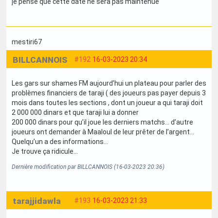
je pense que cette date ne sera pas maintenue
mestiri67
BILLCANNOIS
#192
16-03-2023 20:34
Les gars sur shames FM aujourd’hui un plateau pour parler des
problèmes financiers de taraji ( des joueurs pas payer depuis 3
mois dans toutes les sections , dont un joueur a qui taraji doit
2 000 000 dinars et que taraji lui a donner
200 000 dinars pour qu’il joue les derniers matchs… d’autre
joueurs ont demander à Maaloul de leur prêter de l’argent…
Quelqu’un a des informations…
Je trouve ça ridicule…
Dernière modification par BILLCANNOIS (16-03-2023 20:36)
tarajjidawla
#193
16-03-2023 21:33