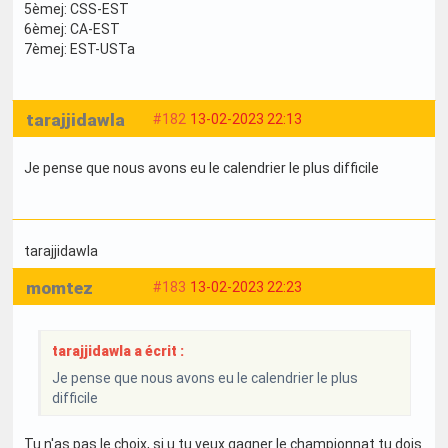
5èmej: CSS-EST
6èmej: CA-EST
7èmej: EST-USTa
tarajjidawla
#182
13-02-2023 22:13
Je pense que nous avons eu le calendrier le plus difficile
tarajjidawla
momtez
#183
13-02-2023 22:23
tarajjidawla a écrit :
Je pense que nous avons eu le calendrier le plus
difficile
Tu n'as pas le choix, si u tu veux gagner le championnat tu dois