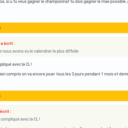
oix, si u tu veux gagner le championnat tu dois gagner le max possible ,q
9
a écrit :
nous avons eu le calendrier le plus difficile
liqué avec la CL !
bien compris on va encore jouer tous les 3 jours pendant 1 mois et demi
6
écrit :
 compliqué avec la CL !