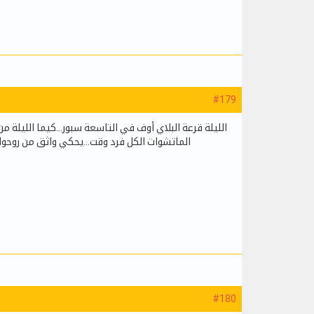
#179
الليلة قرعة البلاي أوف في التاسعة سبور...كيما الليلة 
الماتشوات الكل فرد وقت...يحكي واثق من روحوا 
#180