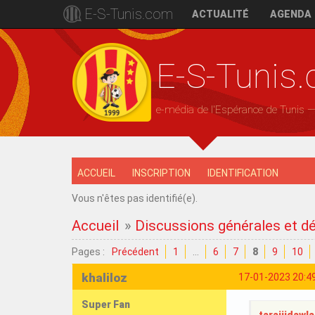
E-S-Tunis.com
ACTUALITÉ
AGENDA
E-S-Tunis
e-média de l'Espérance de Tunis 
ACCUEIL
INSCRIPTION
IDENTIFICATION
Vous n'êtes pas identifié(e).
Accueil
»
Discussions générales et d
Pages :
Précédent
1
…
6
7
8
9
10
khaliloz
17-01-2023 20:4
Super Fan