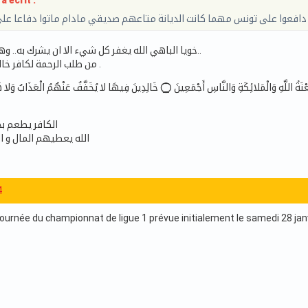
a écrit :
ي دافعوا على تونس مهما كانت الديانة متاعهم صديقي مادام ماتوا دفاعا على
خويا الباهي الله يغفر كل شيء الا ان يشرك به.. وهو توعدهم بالعذاب..
من طلب الرحمة لكافر خالف القرءان و الشرع .
الكافر يطعم بحس
الله يعطيهم المال و ا
4
urnée du championnat de ligue 1 prévue initialement le samedi 28 janvie