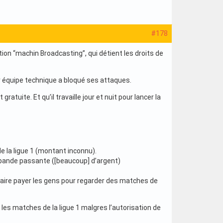
#178
ion “machin Broadcasting”, qui détient les droits de
r équipe technique a bloqué ses attaques.
tuite. Et qu’il travaille jour et nuit pour lancer la
e la ligue 1 (montant inconnu).
a bande passante ([beaucoup] d’argent)
e faire payer les gens pour regarder des matches de
es matches de la ligue 1 malgres l’autorisation de