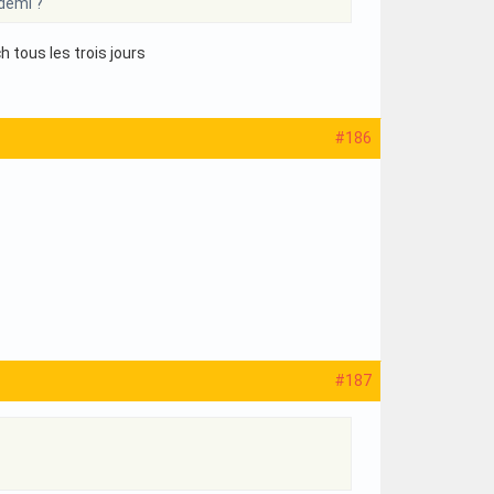
 demi ?
 tous les trois jours
#186
#187