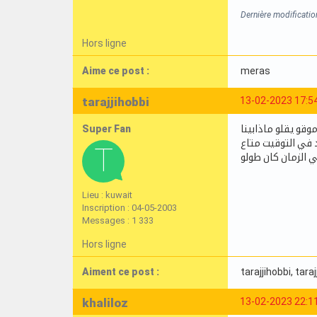
Dernière modificati
Hors ligne
Aime ce post :
meras
tarajjihobbi
13-02-2023 17:5
Super Fan
وقو يقلو ماذابينا
د في التوقيت متاع
ي الزمان كان طولو
Lieu : kuwait
Inscription : 04-05-2003
Messages : 1 333
Hors ligne
Aiment ce post :
tarajjihobbi
, tara
khaliloz
13-02-2023 22:1