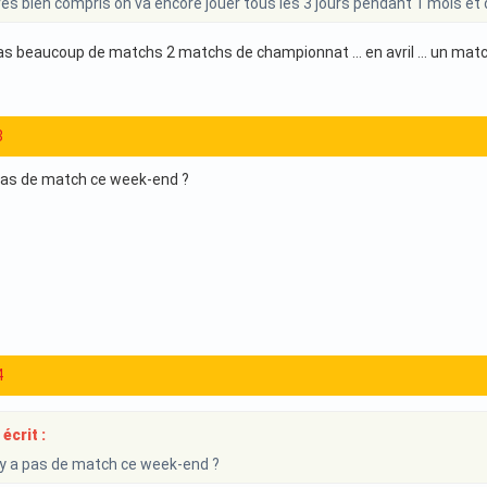
très bien compris on va encore jouer tous les 3 jours pendant 1 mois et
 pas beaucoup de matchs 2 matchs de championnat … en avril … un match
8
a pas de match ce week-end ?
4
écrit :
n'y a pas de match ce week-end ?