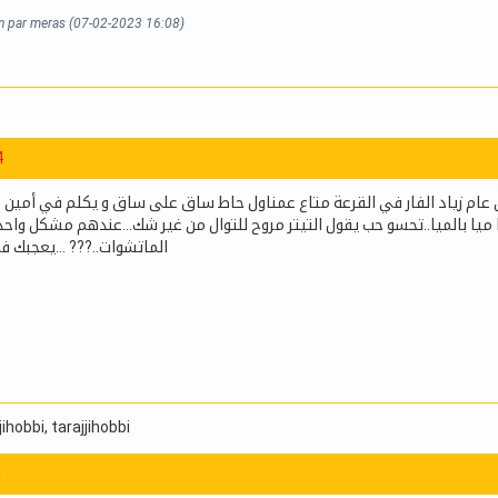
on par meras (07-02-2023 16:08)
4
من عام زياد الفار في القرعة متاع عمناول حاط ساق على ساق و يكلم في أمين م
ميا بالميا..تحسو حب يقول التيتر مروح للتوال من غير شك...عندهم مشكل واح
الماتشوات..??? ...يعجبك ف
jjihobbi
, tarajjihobbi
1