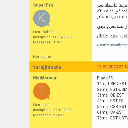
Super Fan
 ماسطة يسر
لثانية دجينا مستير
Lieu : Nabeul
Inscription : 08-04-2008
Messages : 1 761
Dernière modificatio
Hors ligne
tarajjidawla
13-02-2023 22:1
Modérateur
Play-off:
1èrej: USBG-EST
2èmej: EST-USM
3èmej: OB-EST
4èmej: EST-ES
Lieu : tunis
5èmej: CSS-EST
Inscription : 27-12-2009
6èmej: CA-EST
Messages : 27 891
7èmej: EST-UST