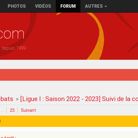
PHOTOS
VIDÉOS
FORUM
AUTRES
.com
— depuis 1999
ébats
»
[Ligue I : Saison 2022 - 2023] Suivi de la 
…
25
Suivant
9