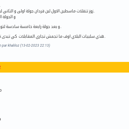
قرعة..
زوز تنقلات ماسطين الاول لبن قردان جولة اولى و الثاني لباجة في جولة ثالثة..
و الجولة ا
و بعد جولة رابعة خامسة سادسة لتوال صفاقس و دربي..
هذي سلبيات البلاي اوف ما تجمش تجاري المقابلات كي تبدى تلعب رابطة الابطال..
n par khaliloz (13-02-2023 22:13)
2
o
a