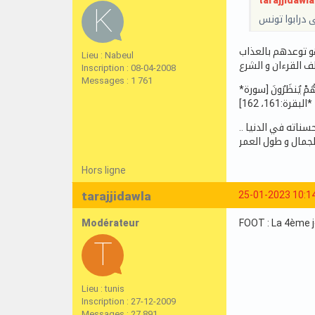
tarajjidawla 
 درابوا تونس
Lieu : Nabeul
Inscription : 08-04-2008
Messages : 1 761
*إِنَّ الَّذِينَ كَفَرُوا وَمَاتُوا وَهُمْ كُفَّارٌ أُوْلَئِكَ عَلَيْهِمْ لَعْنَةُ اللَّهِ وَالْمَلائِكَةِ وَالنَّاسِ أَجْمَعِينَ ۝ خَالِدِينَ فِيهَا لا يُخَفَّفُ عَنْهُمُ الْعَذَابُ وَلا هُمْ يُنظَرُونَ [سورة
البقرة:161، 162]*
.. ناته في الدنيا
لجمال و طول العمر
Hors ligne
tarajjidawla
25-01-2023 10:1
Modérateur
FOOT : La 4ème jo
Lieu : tunis
Inscription : 27-12-2009
Messages : 27 891