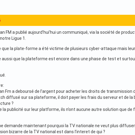
6
an FM a publié aujourd’hui’hui un communiqué, via la société de product
notre Ligue 1.
e que la plate-forme a été victime de plusieurs cyber-attaque mais leu
 aussi que la plateforme est encore dans une phase de test et surtout gra
ué.
e:
an Fm a deboursé de l’argent pour acheter les droits de transmission d
h diffusé sur sa plateforme, il doit payer les frais du serveur et de l
acture ?
 la publicité sur leur platforme, ils n’ont aucune autre solution que d
me demande maintenant pourquoi la TV nationale ne veut plus diffuser l
ision bizarre de la TV national est dans l’interet de qui ?