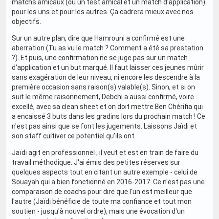
matchs amicaux (ou un test amical et un match d'application)
pour les uns et pour les autres. Ça cadrera mieux avec nos
objectifs.
Sur un autre plan, dire que Hamrouni a confirmé est une
aberration (Tu as vu le match ? Comment a été sa prestation
?). Et puis, une confirmation ne se juge pas sur un match
d'application et un but marqué. Il faut laisser ces jeunes mûrir
sans exagération de leur niveau, ni encore les descendre à la
première occasion sans raison(s) valable(s). Sinon, et si on
suit le même raisonnement, Debchi a aussi confirmé, voire
excellé, avec sa clean sheet et on doit mettre Ben Chérifia qui
a encaissé 3 buts dans les gradins lors du prochain match ! Ce
n'est pas ainsi que se font les jugements. Laissons Jaïdi et
son staff cultiver ce potentiel qu'ils ont.
Jaïdi agit en professionnel ; il veut et est en train de faire du
travail méthodique. J'ai émis des petites réserves sur
quelques aspects tout en citant un autre exemple - celui de
Souayah qui a bien fonctionné en 2016-2017. Ce n'est pas une
comparaison de coachs pour dire que l'un est meilleur que
l'autre (Jaïdi bénéficie de toute ma confiance et tout mon
soutien - jusqu'à nouvel ordre), mais une évocation d'un