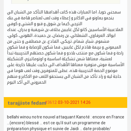
سمحني خويا، اما المبارات هذه كانت أهدافها التأكد من الشبان الي
ينجمو يعاونو في الاكابر و إعطاء وقت لعب لعناصر هامة في بنك
الترجي كيما بن شوق و قبو و الشتي و كوفي
الملاعبية الأساسيين كانو لكل غايبين بخلاف بن شريفية و بدران، عندك
ايوالا، العرفاوي، الشعلالي، بن رمضان، بن حميدة، الهوني، كولي،
مشموم، شبار، شمام، تريكي، الفادع، بن مصطفى و حتى من
الميموني و بريمة هاذم لكل غايبين، فما شكون للإصابة و فما شكون
راحة و فما شكون مع منتخب بلادو و فما شكون حصتهم التدريبية تبدأ
لعشية، معناها شمن تشكيلة اساسية و اوتوماتيزم، التشكيلة
الأساسية موش متوفرة معناها الأهداف الي حكيت عليها خارجة على
موضوع الحصة التدريبية هذه، عطى للمتوفرين وقت لعب هوما في
حاجة ليه و زاد تأكد من الشبان الي يستحقو اللعب مع الاكابر و منهم
الحمروني الي أكد اليوم
tarajjiste fedam
#3612
03-10-2021 14:26
bellahi winou notre nouvel attaquant Kanoté : encore en France
...(encore) blessé ... est ce qu'il suit un programme de
préparation physique et suivie de Jaidi ... date probable/