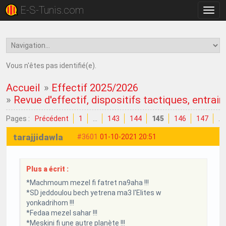
E-S-Tunis.com
Bascu
la
navig
Vous n'êtes pas identifié(e).
Accueil
»
Effectif 2025/2026
»
Revue d'effectif, dispositifs tactiques, entrain
Pages :
Précédent
1
…
143
144
145
146
147
…
tarajjidawla
#3601
01-10-2021 20:51
Plus a écrit :
*Machmoum mezel fi fatret na9aha !!!
*SD jeddoulou bech yetrena ma3 l'Elites w
yonkadrihom !!!
*Fedaa mezel sahar !!!
*Meskini fi une autre planète !!!