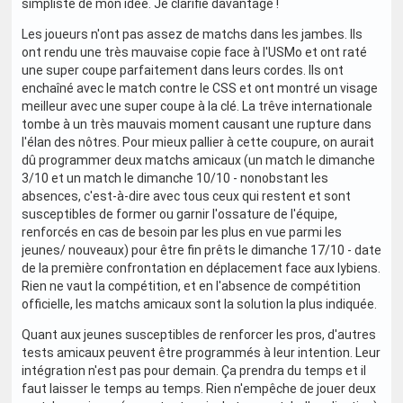
simpliste de mon idée. Je clarifie davantage !
Les joueurs n'ont pas assez de matchs dans les jambes. Ils
ont rendu une très mauvaise copie face à l'USMo et ont raté
une super coupe parfaitement dans leurs cordes. Ils ont
enchaîné avec le match contre le CSS et ont montré un visage
meilleur avec une super coupe à la clé. La trêve internationale
tombe à un très mauvais moment causant une rupture dans
l'élan des nôtres. Pour mieux pallier à cette coupure, on aurait
dû programmer deux matchs amicaux (un match le dimanche
3/10 et un match le dimanche 10/10 - nonobstant les
absences, c'est-à-dire avec tous ceux qui restent et sont
susceptibles de former ou garnir l'ossature de l'équipe,
renforcés en cas de besoin par les plus en vue parmi les
jeunes/ nouveaux) pour être fin prêts le dimanche 17/10 - date
de la première confrontation en déplacement face aux lybiens.
Rien ne vaut la compétition, et en l'absence de compétition
officielle, les matchs amicaux sont la solution la plus indiquée.
Quant aux jeunes susceptibles de renforcer les pros, d'autres
tests amicaux peuvent être programmés à leur intention. Leur
intégration n'est pas pour demain. Ça prendra du temps et il
faut laisser le temps au temps. Rien n'empêche de jouer deux