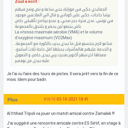
Zuul a écrit :
الجعايدي حكى في موزايك يجي ساعة و نص وضح فيهم
برشا حاجات، حكى على كوناتي و قال الي الملاعبي موجود
في تونس، عدى فترة حجر صحي، و عندو برنامج تأهيلي خاص
باش يتبعو لين يحضر و يلتحق بالمجموعة
La vitesse maximale aérobie (VMA) et le volume
d'oxygène maximum (VO2Max)
متاعو لازم يتحسنو قبل ما يبدى يدرب بالكورة مع المجموعة،
و الخدمة عليهم هالمأشرات يحبلها اقل حاجة ثلاث أسابيع،
معناها اخر شهر أكتوبر بقدرت ربي يبدى حاضر، و التعويل
عليه يبدى من نوفمبر
Je l'ai vu faire des tours de pistes. Il sera prêt vers la fin de ce
mois. Idem pour badri.
Plus
#3618
03-10-2021 18:41
Al Ittihad Tripoli va jouer un match amical contre Zamalek !!!
J'ai suggéré une rencontre amicale contre ES Sétif, en stage à