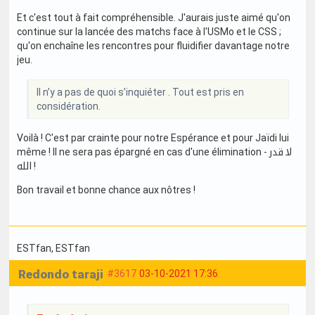
Et c'est tout à fait compréhensible. J'aurais juste aimé qu'on
continue sur la lancée des matchs face à l'USMo et le CSS ;
qu'on enchaîne les rencontres pour fluidifier davantage notre
jeu.
Il n’y a pas de quoi s’inquiéter . Tout est pris en
considération.
Voilà ! C'est par crainte pour notre Espérance et pour Jaïdi lui
même ! Il ne sera pas épargné en cas d'une élimination - لا قدر
الله !
Bon travail et bonne chance aux nôtres !
ESTfan
, ESTfan
Redondo taraji
#3617
03-10-2021 17:36