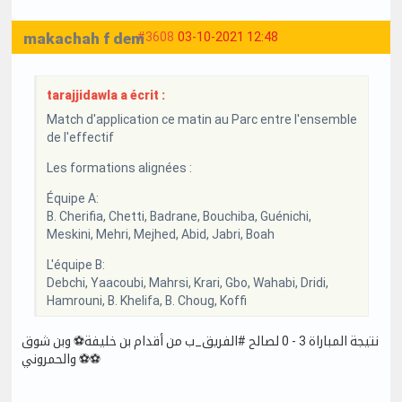
makachah f dem
#3608
03-10-2021 12:48
tarajjidawla a écrit :
Match d'application ce matin au Parc entre l'ensemble
de l'effectif
Les formations alignées :
Équipe A:
B. Cherifia, Chetti, Badrane, Bouchiba, Guénichi,
Meskini, Mehri, Mejhed, Abid, Jabri, Boah
L'équipe B:
Debchi, Yaacoubi, Mahrsi, Krari, Gbo, Wahabi, Dridi,
Hamrouni, B. Khelifa, B. Choug, Koffi
نتيجة المباراة 3 - 0 لصالح #الفريق_ب من أقدام بن خليفة⚽ وبن شوق
⚽ والحمروني⚽