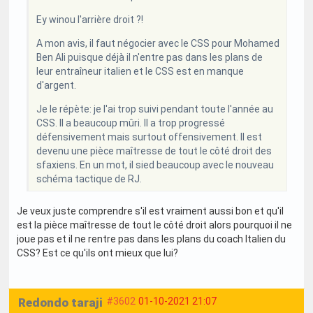
Ey winou l'arrière droit ?!
A mon avis, il faut négocier avec le CSS pour Mohamed
Ben Ali puisque déjà il n'entre pas dans les plans de
leur entraîneur italien et le CSS est en manque
d'argent.
Je le répète: je l'ai trop suivi pendant toute l'année au
CSS. Il a beaucoup mûri. Il a trop progressé
défensivement mais surtout offensivement. Il est
devenu une pièce maîtresse de tout le côté droit des
sfaxiens. En un mot, il sied beaucoup avec le nouveau
schéma tactique de RJ.
Je veux juste comprendre s'il est vraiment aussi bon et qu'il
est la pièce maîtresse de tout le côté droit alors pourquoi il ne
joue pas et il ne rentre pas dans les plans du coach Italien du
CSS? Est ce qu'ils ont mieux que lui?
Redondo taraji
#3602
01-10-2021 21:07