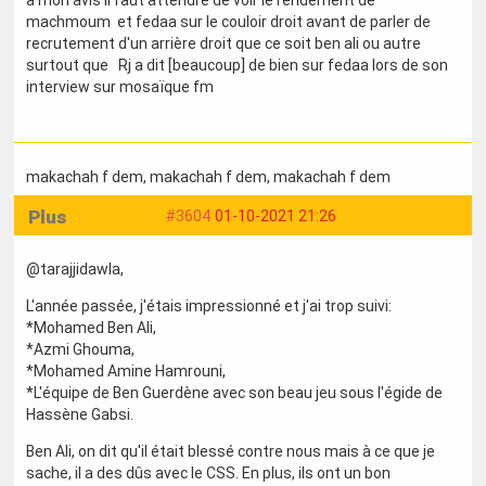
a mon avis il faut attendre de voir le rendement de
machmoum et fedaa sur le couloir droit avant de parler de
recrutement d'un arrière droit que ce soit ben ali ou autre
surtout que Rj a dit [beaucoup] de bien sur fedaa lors de son
interview sur mosaïque fm
makachah f dem
, makachah f dem
, makachah f dem
Plus
#3604
01-10-2021 21:26
@tarajjidawla,
L'année passée, j'étais impressionné et j'ai trop suivi:
*Mohamed Ben Ali,
*Azmi Ghouma,
*Mohamed Amine Hamrouni,
*L'équipe de Ben Guerdène avec son beau jeu sous l'égide de
Hassène Gabsi.
Ben Ali, on dit qu'il était blessé contre nous mais à ce que je
sache, il a des dûs avec le CSS. En plus, ils ont un bon