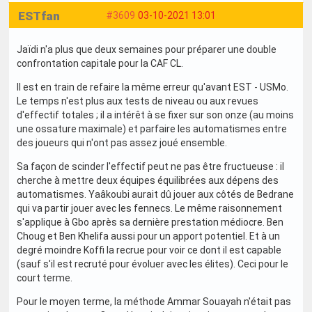
ESTfan
#3609
03-10-2021 13:01
Jaïdi n'a plus que deux semaines pour préparer une double
confrontation capitale pour la CAF CL.
Il est en train de refaire la même erreur qu'avant EST - USMo.
Le temps n'est plus aux tests de niveau ou aux revues
d'effectif totales ; il a intérêt à se fixer sur son onze (au moins
une ossature maximale) et parfaire les automatismes entre
des joueurs qui n'ont pas assez joué ensemble.
Sa façon de scinder l'effectif peut ne pas être fructueuse : il
cherche à mettre deux équipes équilibrées aux dépens des
automatismes. Yaâkoubi aurait dû jouer aux côtés de Bedrane
qui va partir jouer avec les fennecs. Le même raisonnement
s'applique à Gbo après sa dernière prestation médiocre. Ben
Choug et Ben Khelifa aussi pour un apport potentiel. Et à un
degré moindre Koffi la recrue pour voir ce dont il est capable
(sauf s'il est recruté pour évoluer avec les élites). Ceci pour le
court terme.
Pour le moyen terme, la méthode Ammar Souayah n'était pas