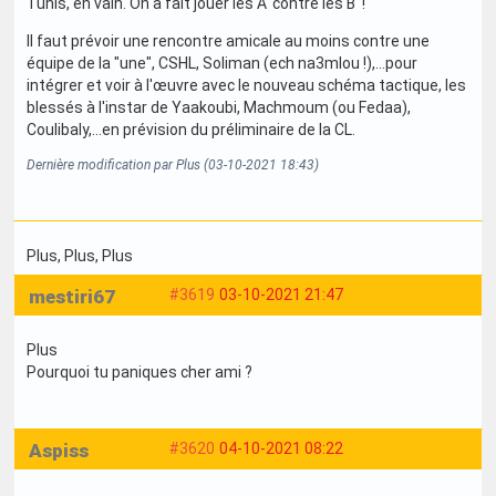
Tunis, en vain. On a fait jouer les A' contre les B' !
Il faut prévoir une rencontre amicale au moins contre une
équipe de la "une", CSHL, Soliman (ech na3mlou !),...pour
intégrer et voir à l'œuvre avec le nouveau schéma tactique, les
blessés à l'instar de Yaakoubi, Machmoum (ou Fedaa),
Coulibaly,...en prévision du préliminaire de la CL.
Dernière modification par Plus (03-10-2021 18:43)
Plus
, Plus
, Plus
mestiri67
#3619
03-10-2021 21:47
Plus
Pourquoi tu paniques cher ami ?
Aspiss
#3620
04-10-2021 08:22