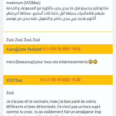
maximum (VO2Max)
متاعو لازم يتحسنو قبل ما يبدى يدرب بالكورة مع المجموعة، و الخدمة
عليهم هالمأشرات يحبلها اقل حاجة ثلاث أسابيع، معناها اخر شهر
أكتوبر بقدرت ربي يبدى حاضر، و التعويل عليه يبدى من نوفمبر
Zuul
, Zuul
, Zuul
, Zuul
tarajjiste fedam
#3614
03-10-2021 14:53
merci [beaucoup] pour tous ces éclaircissements
ESTfan
#3615
03-10-2021 15:30
Zuul,
Je n'ai pas dit le contraire, mais j'ai bien parlé de volets
différents et bien déterminés. Ce n'est pas un hors sujet
comme tu crois ; tu as visiblement fait un amalgame trop