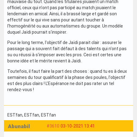
mauvaise du tout. Quand les titulaires jouaient un match
officiel, ceux qui n'ont pas participé au match jouaient le
lendemain en amical. Ainsi, il a brassé large et gardé son
effectif sur le qui vive sans pour autant toucher à
l'homogénéité ou aux automatismes du groupe. Un modèle
duquel Jaïdi pourrait s'inspirer.
Pour le long terme, l'objectif de Jaïdi parait clair : assurer le
passage qui a souvent fait défaut à des talents qui n'ont pas
su ou réussi à s'imposer avec les pros. Ceci est certes une
bonne idée et le mérite revient à Jaïdi.
Toutefois, il faut faire la part des choses : quand tu es à deux
semaines du tour qualificatif à la phase des poules, l'objectif
est des plus clairs ! L'Espérance ne doit pas rater un tel
rendez-vous !
ESTfan
, ESTfan
, ESTfan
Abunabil
#3610
03-10-2021 13:41