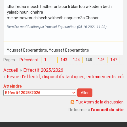
idha fedaa mouch hadher arfaoui fi blastou w kodem bech
yalaab houni dhahra
me netsawrouch bech yekhedh risque m3a Chabar
Dernière modification par Youssef Esperantiste (05-10-2021 11:03)
Youssef Esperantiste
, Youssef Esperantiste
Pages :
Précédent
1
…
143
144
145
146
147
…
Accueil
»
Effectif 2025/2026
»
Revue d'effectif, dispositifs tactiques, entrainements, infirme
Atteindre
Flux Atom de la discussion
l'accueil du site
Retourner à