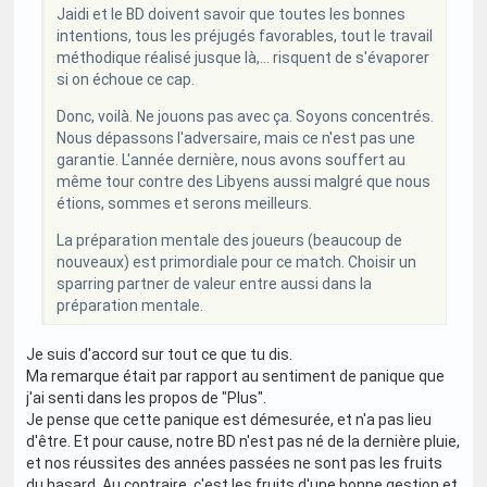
Jaidi et le BD doivent savoir que toutes les bonnes
intentions, tous les préjugés favorables, tout le travail
méthodique réalisé jusque là,... risquent de s'évaporer
si on échoue ce cap.
Donc, voilà. Ne jouons pas avec ça. Soyons concentrés.
Nous dépassons l'adversaire, mais ce n'est pas une
garantie. L'année dernière, nous avons souffert au
même tour contre des Libyens aussi malgré que nous
étions, sommes et serons meilleurs.
La préparation mentale des joueurs (beaucoup de
nouveaux) est primordiale pour ce match. Choisir un
sparring partner de valeur entre aussi dans la
préparation mentale.
Je suis d'accord sur tout ce que tu dis.
Ma remarque était par rapport au sentiment de panique que
j'ai senti dans les propos de "Plus".
Je pense que cette panique est démesurée, et n'a pas lieu
d'être. Et pour cause, notre BD n'est pas né de la dernière pluie,
et nos réussites des années passées ne sont pas les fruits
du hasard. Au contraire, c'est les fruits d'une bonne gestion et