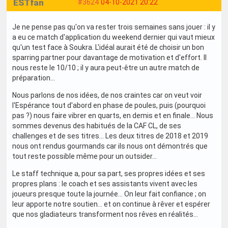
ESTfan
#3624
04-10-2021 20:22
Je ne pense pas qu'on va rester trois semaines sans jouer : il y
a eu ce match d'application du weekend dernier qui vaut mieux
qu'un test face à Soukra. L'idéal aurait été de choisir un bon
sparring partner pour davantage de motivation et d'effort. Il
nous reste le 10/10 ; il y aura peut-être un autre match de
préparation...
Nous parlons de nos idées, de nos craintes car on veut voir
l'Espérance tout d'abord en phase de poules, puis (pourquoi
pas ?) nous faire vibrer en quarts, en demis et en finale... Nous
sommes devenus des habitués de la CAF CL, de ses
challenges et de ses titres... Les deux titres de 2018 et 2019
nous ont rendus gourmands car ils nous ont démontrés que
tout reste possible même pour un outsider...
Le staff technique a, pour sa part, ses propres idées et ses
propres plans : le coach et ses assistants vivent avec les
joueurs presque toute la journée... On leur fait confiance ; on
leur apporte notre soutien... et on continue à rêver et espérer
que nos gladiateurs transforment nos rêves en réalités...