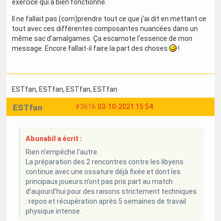
exercice qui a bien fonctionné.
Il ne fallait pas (com)prendre tout ce que j'ai dit en mettant ce
tout avec ces différentes composantes nuancées dans un
même sac d'amalgames. Ça escamote l'essence de mon
message. Encore fallait-il faire la part des choses
!
ESTfan
, ESTfan
, ESTfan
, ESTfan
ESTfan
#3616
03-10-2021 15:54
Abunabil a écrit :
Rien n’empêche l’autre.
La préparation des 2 rencontres contre les libyens
continue avec une ossature déjà fixée et dont les
principaux joueurs n’ont pas pris part au match
d’aujourd’hui pour des raisons strictement techniques
: repos et récupération après 5 semaines de travail
physique intense.