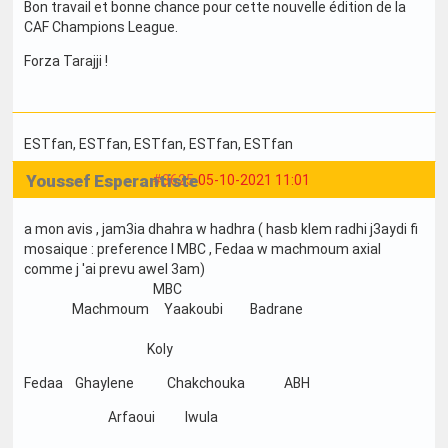
Bon travail et bonne chance pour cette nouvelle édition de la
CAF Champions League.
Forza Tarajji !
ESTfan
, ESTfan
, ESTfan
, ESTfan
, ESTfan
Youssef Esperantiste
#3625
05-10-2021 11:01
a mon avis , jam3ia dhahra w hadhra ( hasb klem radhi j3aydi fi
mosaique : preference l MBC , Fedaa w machmoum axial
comme j 'ai prevu awel 3am)
MBC
Machmoum Yaakoubi Badrane
Koly
Fedaa Ghaylene Chakchouka ABH
Arfaoui Iwula