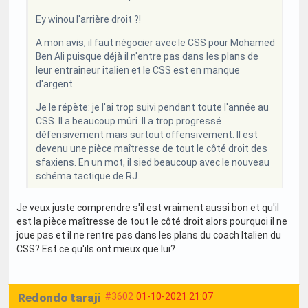
Ey winou l'arrière droit ?!
A mon avis, il faut négocier avec le CSS pour Mohamed
Ben Ali puisque déjà il n'entre pas dans les plans de
leur entraîneur italien et le CSS est en manque
d'argent.
Je le répète: je l'ai trop suivi pendant toute l'année au
CSS. Il a beaucoup mûri. Il a trop progressé
défensivement mais surtout offensivement. Il est
devenu une pièce maîtresse de tout le côté droit des
sfaxiens. En un mot, il sied beaucoup avec le nouveau
schéma tactique de RJ.
Je veux juste comprendre s'il est vraiment aussi bon et qu'il
est la pièce maîtresse de tout le côté droit alors pourquoi il ne
joue pas et il ne rentre pas dans les plans du coach Italien du
CSS? Est ce qu'ils ont mieux que lui?
Redondo taraji
#3602
01-10-2021 21:07