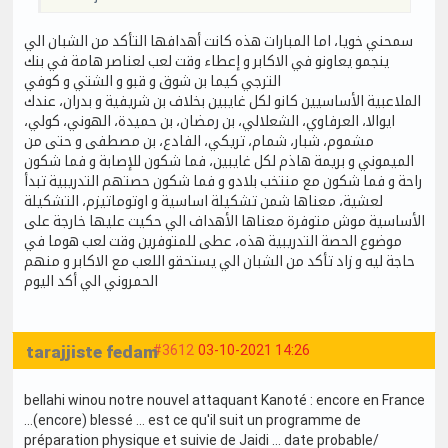
سمحني خويا، اما المبارات هذه كانت أهدافها التأكد من الشبان الي
ينجمو يعاونو في الاكابر و إعطاء وقت لعب لعناصر هامة في بنك
الترجي كيما بن شوق و قبو و الشتي و كوفي
الملاعبية الأساسيين كانو لكل غايبين بخلاف بن شريفية و بدران، عندك
ايوالا، العرفاوي، الشعلالي، بن رمضان، بن حميدة، الهوني، كولي،
مشموم، شبار، شمام، تريكي، الفادع، بن مصطفى و حتى من
الميموني و بريمة هاذم لكل غايبين، فما شكون للإصابة و فما شكون
راحة و فما شكون مع منتخب بلادو و فما شكون حصتهم التدريبية تبدأ
لعشية، معناها شمن تشكيلة اساسية و اوتوماتيزم، التشكيلة
الأساسية موش متوفرة معناها الأهداف الي حكيت عليها خارجة على
موضوع الحصة التدريبية هذه، عطى للمتوفرين وقت لعب هوما في
حاجة ليه و زاد تأكد من الشبان الي يستحقو اللعب مع الاكابر و منهم
الحمروني الي أكد اليوم
tarajjiste fedam
#3612
03-10-2021 14:26
bellahi winou notre nouvel attaquant Kanoté : encore en France
...(encore) blessé ... est ce qu'il suit un programme de
préparation physique et suivie de Jaidi ... date probable/