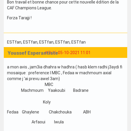
Bon travail et bonne chance pour cette nouvelle édition de la
CAF Champions League.
Forza Tarajji !
ESTfan
, ESTfan
, ESTfan
, ESTfan
, ESTfan
Youssef Esperantiste
#3625
05-10-2021 11:01
a mon avis , jam3ia dhahra w hadhra ( hasb klem radhi j3aydi fi
mosaique : preference l MBC , Fedaa w machmoum axial
comme j 'ai prevu awel 3am)
MBC
Machmoum Yaakoubi Badrane
Koly
Fedaa Ghaylene Chakchouka ABH
Arfaoui Iwula