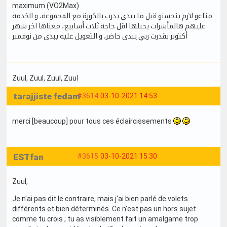
maximum (VO2Max)
متاعو لازم يتحسنو قبل ما يبدى يدرب بالكورة مع المجموعة، و الخدمة
عليهم هالمأشرات يحبلها اقل حاجة ثلاث أسابيع، معناها اخر شهر
أكتوبر بقدرت ربي يبدى حاضر، و التعويل عليه يبدى من نوفمبر
Zuul
, Zuul
, Zuul
, Zuul
tarajjiste fedam
#3614
03-10-2021 14:53
merci [beaucoup] pour tous ces éclaircissements
ESTfan
#3615
03-10-2021 15:30
Zuul,
Je n'ai pas dit le contraire, mais j'ai bien parlé de volets
différents et bien déterminés. Ce n'est pas un hors sujet
comme tu crois ; tu as visiblement fait un amalgame trop