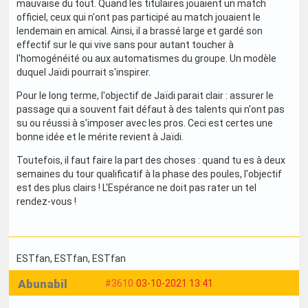
mauvaise du tout. Quand les titulaires jouaient un match
officiel, ceux qui n'ont pas participé au match jouaient le
lendemain en amical. Ainsi, il a brassé large et gardé son
effectif sur le qui vive sans pour autant toucher à
l'homogénéité ou aux automatismes du groupe. Un modèle
duquel Jaïdi pourrait s'inspirer.
Pour le long terme, l'objectif de Jaïdi parait clair : assurer le
passage qui a souvent fait défaut à des talents qui n'ont pas
su ou réussi à s'imposer avec les pros. Ceci est certes une
bonne idée et le mérite revient à Jaïdi.
Toutefois, il faut faire la part des choses : quand tu es à deux
semaines du tour qualificatif à la phase des poules, l'objectif
est des plus clairs ! L'Espérance ne doit pas rater un tel
rendez-vous !
ESTfan
, ESTfan
, ESTfan
Abunabil
#3610
03-10-2021 13:41