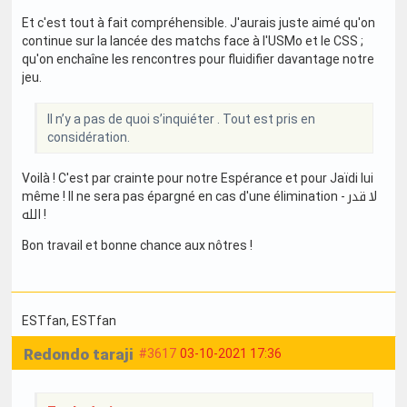
Et c'est tout à fait compréhensible. J'aurais juste aimé qu'on
continue sur la lancée des matchs face à l'USMo et le CSS ;
qu'on enchaîne les rencontres pour fluidifier davantage notre
jeu.
Il n’y a pas de quoi s’inquiéter . Tout est pris en
considération.
Voilà ! C'est par crainte pour notre Espérance et pour Jaïdi lui
même ! Il ne sera pas épargné en cas d'une élimination - لا قدر
الله !
Bon travail et bonne chance aux nôtres !
ESTfan
, ESTfan
Redondo taraji
#3617
03-10-2021 17:36