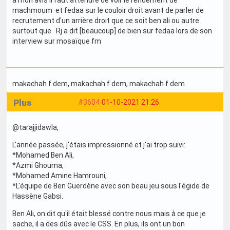
a mon avis il faut attendre de voir le rendement de
machmoum et fedaa sur le couloir droit avant de parler de
recrutement d'un arrière droit que ce soit ben ali ou autre
surtout que Rj a dit [beaucoup] de bien sur fedaa lors de son
interview sur mosaïque fm
makachah f dem
, makachah f dem
, makachah f dem
Plus
#3604
01-10-2021 21:26
@tarajjidawla,
L'année passée, j'étais impressionné et j'ai trop suivi:
*Mohamed Ben Ali,
*Azmi Ghouma,
*Mohamed Amine Hamrouni,
*L'équipe de Ben Guerdène avec son beau jeu sous l'égide de
Hassène Gabsi.
Ben Ali, on dit qu'il était blessé contre nous mais à ce que je
sache, il a des dûs avec le CSS. En plus, ils ont un bon