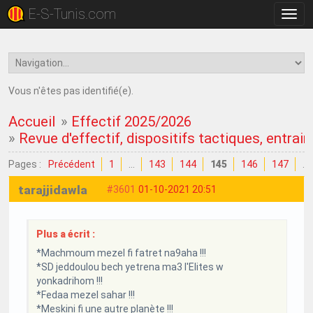
E-S-Tunis.com
Bascu
la
navig
Vous n'êtes pas identifié(e).
Accueil
»
Effectif 2025/2026
»
Revue d'effectif, dispositifs tactiques, entrain
Pages :
Précédent
1
…
143
144
145
146
147
…
tarajjidawla
#3601
01-10-2021 20:51
Plus a écrit :
*Machmoum mezel fi fatret na9aha !!!
*SD jeddoulou bech yetrena ma3 l'Elites w
yonkadrihom !!!
*Fedaa mezel sahar !!!
*Meskini fi une autre planète !!!