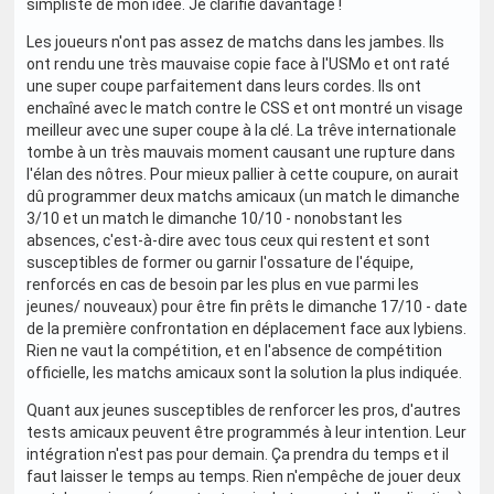
simpliste de mon idée. Je clarifie davantage !
Les joueurs n'ont pas assez de matchs dans les jambes. Ils
ont rendu une très mauvaise copie face à l'USMo et ont raté
une super coupe parfaitement dans leurs cordes. Ils ont
enchaîné avec le match contre le CSS et ont montré un visage
meilleur avec une super coupe à la clé. La trêve internationale
tombe à un très mauvais moment causant une rupture dans
l'élan des nôtres. Pour mieux pallier à cette coupure, on aurait
dû programmer deux matchs amicaux (un match le dimanche
3/10 et un match le dimanche 10/10 - nonobstant les
absences, c'est-à-dire avec tous ceux qui restent et sont
susceptibles de former ou garnir l'ossature de l'équipe,
renforcés en cas de besoin par les plus en vue parmi les
jeunes/ nouveaux) pour être fin prêts le dimanche 17/10 - date
de la première confrontation en déplacement face aux lybiens.
Rien ne vaut la compétition, et en l'absence de compétition
officielle, les matchs amicaux sont la solution la plus indiquée.
Quant aux jeunes susceptibles de renforcer les pros, d'autres
tests amicaux peuvent être programmés à leur intention. Leur
intégration n'est pas pour demain. Ça prendra du temps et il
faut laisser le temps au temps. Rien n'empêche de jouer deux