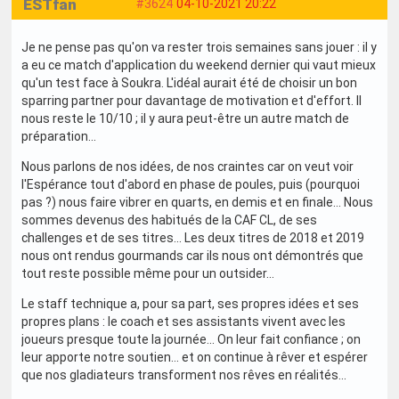
ESTfan
#3624
04-10-2021 20:22
Je ne pense pas qu'on va rester trois semaines sans jouer : il y
a eu ce match d'application du weekend dernier qui vaut mieux
qu'un test face à Soukra. L'idéal aurait été de choisir un bon
sparring partner pour davantage de motivation et d'effort. Il
nous reste le 10/10 ; il y aura peut-être un autre match de
préparation...
Nous parlons de nos idées, de nos craintes car on veut voir
l'Espérance tout d'abord en phase de poules, puis (pourquoi
pas ?) nous faire vibrer en quarts, en demis et en finale... Nous
sommes devenus des habitués de la CAF CL, de ses
challenges et de ses titres... Les deux titres de 2018 et 2019
nous ont rendus gourmands car ils nous ont démontrés que
tout reste possible même pour un outsider...
Le staff technique a, pour sa part, ses propres idées et ses
propres plans : le coach et ses assistants vivent avec les
joueurs presque toute la journée... On leur fait confiance ; on
leur apporte notre soutien... et on continue à rêver et espérer
que nos gladiateurs transforment nos rêves en réalités...