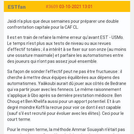
ESTfan
#3609
03-10-2021 13:01
Jaïdi n'a plus que deux semaines pour préparer une double
confrontation capitale pour la CAF CL.
Il est en train de refaire la même erreur qu'avant EST - USMo.
Le temps n'est plus aux tests de niveau ou aux revues
d'effectif totales ; il a intérêt à se fixer sur son onze (au moins
une ossature maximale) et parfaire les automatismes entre
des joueurs qui n'ont pas assez joué ensemble.
Sa façon de scinder l'effectif peut ne pas être fructueuse : il
cherche à mettre deux équipes équilibrées aux dépens des
automatismes. Yaâkoubi aurait dû jouer aux côtés de Bedrane
qui va partir jouer avec les fennecs. Le même raisonnement
s'applique à Gbo après sa dernière prestation médiocre. Ben
Choug et Ben Khelifa aussi pour un apport potentiel. Et à un
degré moindre Koffi la recrue pour voir ce dont il est capable
(sauf s'il est recruté pour évoluer avec les élites). Ceci pour le
court terme.
Pour le moyen terme, la méthode Ammar Souayah n'était pas