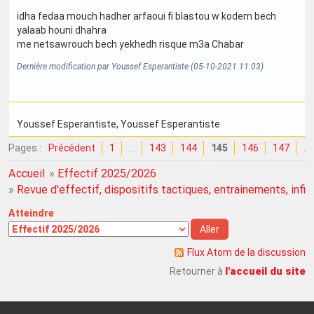
idha fedaa mouch hadher arfaoui fi blastou w kodem bech
yalaab houni dhahra
me netsawrouch bech yekhedh risque m3a Chabar
Dernière modification par Youssef Esperantiste (05-10-2021 11:03)
Youssef Esperantiste
, Youssef Esperantiste
Pages :
Précédent
1
…
143
144
145
146
147
…
Accueil
»
Effectif 2025/2026
»
Revue d'effectif, dispositifs tactiques, entrainements, infirme
Atteindre
Flux Atom de la discussion
l'accueil du site
Retourner à