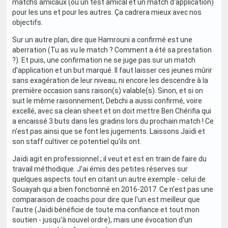
matchs amicaux (ou un test amical et un match d'application)
pour les uns et pour les autres. Ça cadrera mieux avec nos
objectifs.
Sur un autre plan, dire que Hamrouni a confirmé est une
aberration (Tu as vu le match ? Comment a été sa prestation
?). Et puis, une confirmation ne se juge pas sur un match
d'application et un but marqué. Il faut laisser ces jeunes mûrir
sans exagération de leur niveau, ni encore les descendre à la
première occasion sans raison(s) valable(s). Sinon, et si on
suit le même raisonnement, Debchi a aussi confirmé, voire
excellé, avec sa clean sheet et on doit mettre Ben Chérifia qui
a encaissé 3 buts dans les gradins lors du prochain match ! Ce
n'est pas ainsi que se font les jugements. Laissons Jaïdi et
son staff cultiver ce potentiel qu'ils ont.
Jaïdi agit en professionnel ; il veut et est en train de faire du
travail méthodique. J'ai émis des petites réserves sur
quelques aspects tout en citant un autre exemple - celui de
Souayah qui a bien fonctionné en 2016-2017. Ce n'est pas une
comparaison de coachs pour dire que l'un est meilleur que
l'autre (Jaïdi bénéficie de toute ma confiance et tout mon
soutien - jusqu'à nouvel ordre), mais une évocation d'un