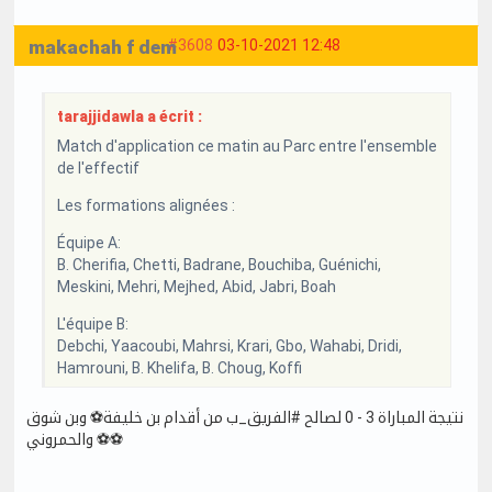
makachah f dem
#3608
03-10-2021 12:48
tarajjidawla a écrit :
Match d'application ce matin au Parc entre l'ensemble
de l'effectif
Les formations alignées :
Équipe A:
B. Cherifia, Chetti, Badrane, Bouchiba, Guénichi,
Meskini, Mehri, Mejhed, Abid, Jabri, Boah
L'équipe B:
Debchi, Yaacoubi, Mahrsi, Krari, Gbo, Wahabi, Dridi,
Hamrouni, B. Khelifa, B. Choug, Koffi
نتيجة المباراة 3 - 0 لصالح #الفريق_ب من أقدام بن خليفة⚽ وبن شوق
⚽ والحمروني⚽