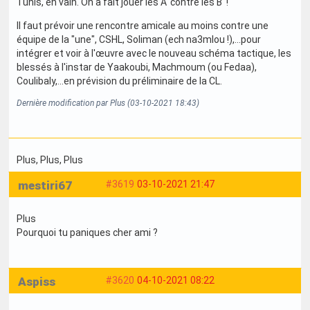
Tunis, en vain. On a fait jouer les A' contre les B' !
Il faut prévoir une rencontre amicale au moins contre une
équipe de la "une", CSHL, Soliman (ech na3mlou !),...pour
intégrer et voir à l'œuvre avec le nouveau schéma tactique, les
blessés à l'instar de Yaakoubi, Machmoum (ou Fedaa),
Coulibaly,...en prévision du préliminaire de la CL.
Dernière modification par Plus (03-10-2021 18:43)
Plus
, Plus
, Plus
mestiri67
#3619
03-10-2021 21:47
Plus
Pourquoi tu paniques cher ami ?
Aspiss
#3620
04-10-2021 08:22