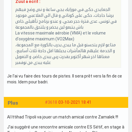
Zuul a écrit :
الجعايدي حكى في موزايك يجي ساعة و نص وضح فيهم
برشا حاجات، حكى على كوناتي و قال الي الملاعبي موجود
في تونس، عدى فترة حجر صحي، و عندو برنامج تأهيلي خاص
باش يتبعو لين يحضر و يلتحق بالمجموعة
La vitesse maximale aérobie (VMA) et le volume
d'oxygène maximum (VO2Max)
متاعو لازم يتحسنو قبل ما يبدى يدرب بالكورة مع المجموعة،
و الخدمة عليهم هالمأشرات يحبلها اقل حاجة ثلاث أسابيع،
معناها اخر شهر أكتوبر بقدرت ربي يبدى حاضر، و التعويل
عليه يبدى من نوفمبر
Je l'ai vu faire des tours de pistes. Il sera prêt vers la fin de ce
mois. Idem pour badri.
Plus
#3618
03-10-2021 18:41
Al Ittihad Tripoli va jouer un match amical contre Zamalek !!!
J'ai suggéré une rencontre amicale contre ES Sétif, en stage à