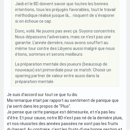
Jaidi et le BD doivent savoir que toutes les bonnes
intentions, tous les préjugés favorables, tout le travail
méthodique réalisé jusque là,... risquent de s'évaporer
si on échoue ce cap.
Donc, voilà. Ne jouons pas avec ça. Soyons concentrés.
Nous dépassons l'adversaire, mais ce n'est pas une
garantie. L'année dernière, nous avons souffert au
même tour contre des Libyens aussi malgré que nous
étions, sommes et serons meilleurs.
La préparation mentale des joueurs (beaucoup de
nouveaux) est primordiale pour ce match. Choisir un
sparring partner de valeur entre aussi dans la
préparation mentale.
Je suis d'accord sur tout ce que tu dis.
Ma remarque était par rapport au sentiment de panique que
j'ai senti dans les propos de "Plus".
Je pense que cette panique est démesurée, et n'a pas lieu
d'être. Et pour cause, notre BD n'est pas né de la dernière pluie,
et nos réussites des années passées ne sont pas les fruits
du hasard. Au contraire, c'est les fruits d'une bonne gestion et