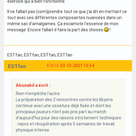
exercice qui a bien fonctionné.
Il ne fallait pas (com)prendre tout ce que j'ai dit en mettant ce
tout avec ces différentes composantes nuancées dans un
même sac d'amalgames. Ça escamote l'essence de mon
message. Encore fallait-il faire la part des choses
!
ESTfan
, ESTfan
, ESTfan
, ESTfan
ESTfan
#3616
03-10-2021 15:54
Abunabil a écrit :
Rien n’empêche l’autre.
La préparation des 2 rencontres contre les libyens
continue avec une ossature déjà fixée et dont les
principaux joueurs n’ont pas pris part au match
d’aujourd’hui pour des raisons strictement techniques
: repos et récupération après 5 semaines de travail
physique intense.