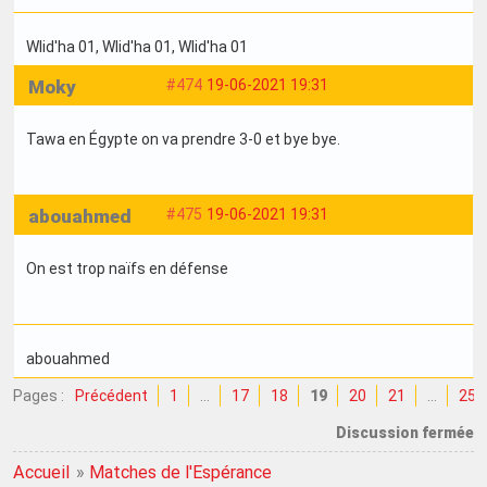
Wlid'ha 01
, Wlid'ha 01
, Wlid'ha 01
Moky
#474
19-06-2021 19:31
Tawa en Égypte on va prendre 3-0 et bye bye.
abouahmed
#475
19-06-2021 19:31
On est trop naïfs en défense
abouahmed
Pages :
Précédent
1
…
17
18
19
20
21
…
25
Discussion fermée
Accueil
»
Matches de l'Espérance