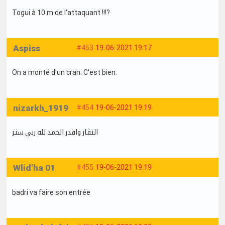
Togui à 10 m de l'attaquant !!!?
Aspiss
#453
19-06-2021 19:17
On a monté d'un cran. C'est bien.
nizarkh_1919
#454
19-06-2021 19:19
النڤاز واقدر الحمد لله ربي ستر
Wlid'ha 01
#455
19-06-2021 19:19
badri va faire son entrée