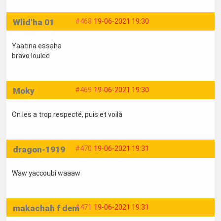
Wlid'ha 01
#468
19-06-2021 19:30
Yaatina essaha
bravo louled
Moky
#469
19-06-2021 19:30
On les a trop respecté, puis et voilà
dragon-1919
#470
19-06-2021 19:31
Waw yaccoubi waaaw
makachah f dem
#471
19-06-2021 19:31