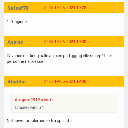
Safsaf78
#465
19-06-2021 19:28
1-0 logique
Aspiss
#466
19-06-2021 19:30
L'avance de Dieng balle au pied pfffggggg elle se répète et
personne ne presse.
Aladdin
#467
19-06-2021 19:30
dragon-1919 a écrit :
Chaaleli winou?
Netsawer problemes extra sportifs.