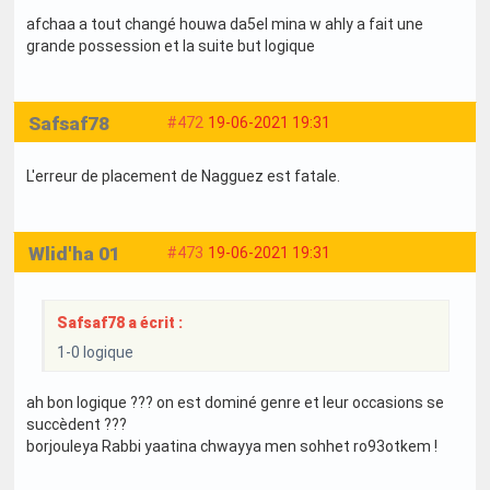
afchaa a tout changé houwa da5el mina w ahly a fait une
grande possession et la suite but logique
Safsaf78
#472
19-06-2021 19:31
L'erreur de placement de Nagguez est fatale.
Wlid'ha 01
#473
19-06-2021 19:31
Safsaf78 a écrit :
1-0 logique
ah bon logique ??? on est dominé genre et leur occasions se
succèdent ???
borjouleya Rabbi yaatina chwayya men sohhet ro93otkem !