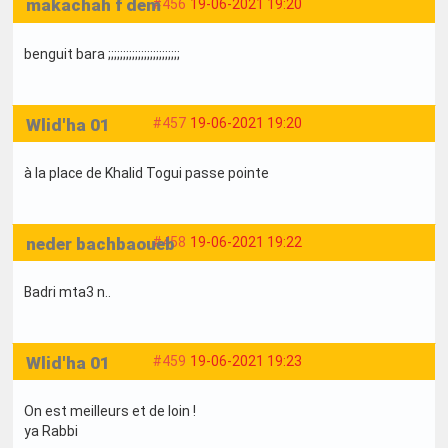
makachah f dem
#456
19-06-2021 19:20
benguit bara ;;;;;;;;;;;;;;;;;;;;;;;;
Wlid'ha 01
#457
19-06-2021 19:20
à la place de Khalid Togui passe pointe
neder bachbaoueb
#458
19-06-2021 19:22
Badri mta3 n..
Wlid'ha 01
#459
19-06-2021 19:23
On est meilleurs et de loin !
ya Rabbi