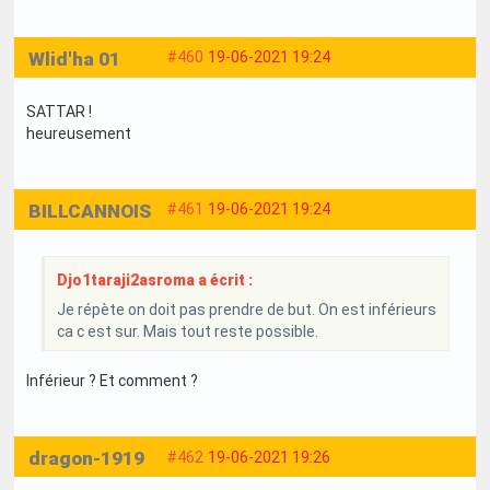
Wlid'ha 01
#460
19-06-2021 19:24
SATTAR !
heureusement
BILLCANNOIS
#461
19-06-2021 19:24
Djo1taraji2asroma a écrit :
Je répète on doit pas prendre de but. On est inférieurs
ca c est sur. Mais tout reste possible.
Inférieur ? Et comment ?
dragon-1919
#462
19-06-2021 19:26