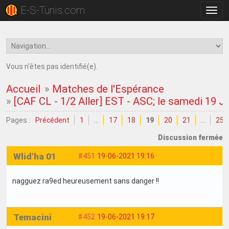
E-S-Tunis.com
Bascu
la
navig
Vous n'êtes pas identifié(e).
Accueil
»
Matches de l'Espérance
»
[CAF CL - 1/2 Aller] EST - ASC; le samedi 19 J
Pages :
Précédent
1
…
17
18
19
20
21
…
25
Discussion fermée
Wlid'ha 01
#451
19-06-2021 19:16
nagguez ra9ed heureusement sans danger !!
Temacini
#452
19-06-2021 19:17