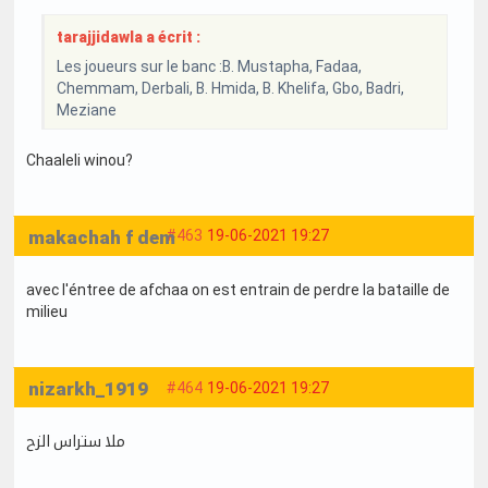
tarajjidawla a écrit :
Les joueurs sur le banc :B. Mustapha, Fadaa,
Chemmam, Derbali, B. Hmida, B. Khelifa, Gbo, Badri,
Meziane
Chaaleli winou?
makachah f dem
#463
19-06-2021 19:27
avec l'éntree de afchaa on est entrain de perdre la bataille de
milieu
nizarkh_1919
#464
19-06-2021 19:27
ملا ستراس الزح