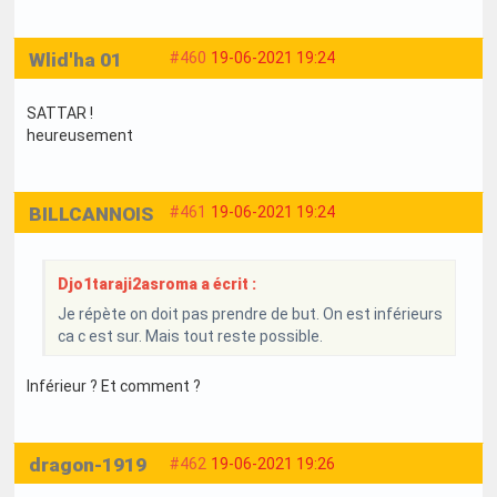
Wlid'ha 01
#460
19-06-2021 19:24
SATTAR !
heureusement
BILLCANNOIS
#461
19-06-2021 19:24
Djo1taraji2asroma a écrit :
Je répète on doit pas prendre de but. On est inférieurs
ca c est sur. Mais tout reste possible.
Inférieur ? Et comment ?
dragon-1919
#462
19-06-2021 19:26