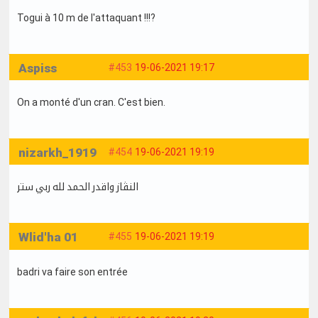
Togui à 10 m de l'attaquant !!!?
Aspiss
#453
19-06-2021 19:17
On a monté d'un cran. C'est bien.
nizarkh_1919
#454
19-06-2021 19:19
النڤاز واقدر الحمد لله ربي ستر
Wlid'ha 01
#455
19-06-2021 19:19
badri va faire son entrée