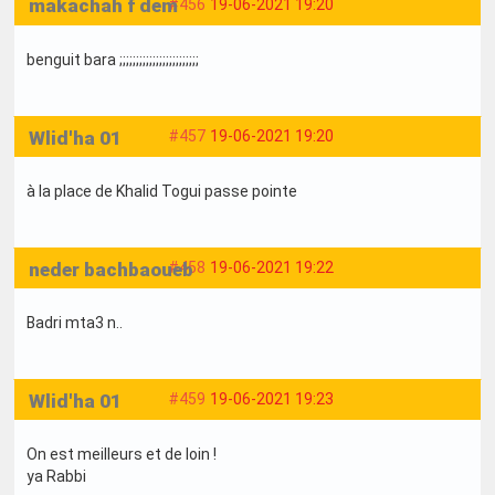
makachah f dem
#456
19-06-2021 19:20
benguit bara ;;;;;;;;;;;;;;;;;;;;;;;;
Wlid'ha 01
#457
19-06-2021 19:20
à la place de Khalid Togui passe pointe
neder bachbaoueb
#458
19-06-2021 19:22
Badri mta3 n..
Wlid'ha 01
#459
19-06-2021 19:23
On est meilleurs et de loin !
ya Rabbi