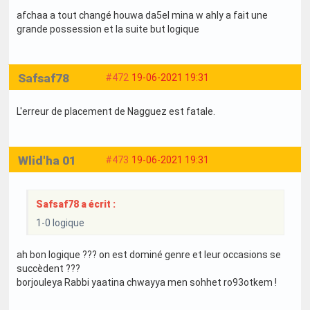
afchaa a tout changé houwa da5el mina w ahly a fait une
grande possession et la suite but logique
Safsaf78
#472
19-06-2021 19:31
L'erreur de placement de Nagguez est fatale.
Wlid'ha 01
#473
19-06-2021 19:31
Safsaf78 a écrit :
1-0 logique
ah bon logique ??? on est dominé genre et leur occasions se
succèdent ???
borjouleya Rabbi yaatina chwayya men sohhet ro93otkem !