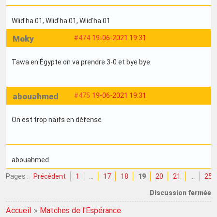
Wlid'ha 01
, Wlid'ha 01
, Wlid'ha 01
Moky
#474
19-06-2021 19:31
Tawa en Égypte on va prendre 3-0 et bye bye.
abouahmed
#475
19-06-2021 19:31
On est trop naïfs en défense
abouahmed
Pages :
Précédent
1
…
17
18
19
20
21
…
25
Discussion fermée
Accueil
»
Matches de l'Espérance