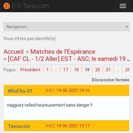
E-S-Tunis.com
Bascu
la
navig
Vous n'êtes pas identifié(e).
Accueil
»
Matches de l'Espérance
»
[CAF CL - 1/2 Aller] EST - ASC; le samedi 19 J
Pages :
Précédent
1
…
17
18
19
20
21
…
25
Discussion fermée
Wlid'ha 01
#451
19-06-2021 19:16
nagguez ra9ed heureusement sans danger !!
Temacini
#452
19-06-2021 19:17