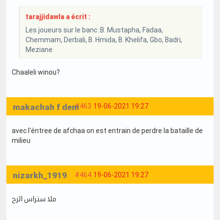
tarajjidawla a écrit :
Les joueurs sur le banc :B. Mustapha, Fadaa,
Chemmam, Derbali, B. Hmida, B. Khelifa, Gbo, Badri,
Meziane
Chaaleli winou?
makachah f dem
#463
19-06-2021 19:27
avec l'éntree de afchaa on est entrain de perdre la bataille de
milieu
nizarkh_1919
#464
19-06-2021 19:27
ملا ستراس الزح