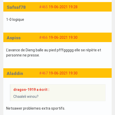
Safsaf78
#465
19-06-2021 19:28
1-0 logique
Aspiss
#466
19-06-2021 19:30
L'avance de Dieng balle au pied pfffggggg elle se répète et
personne ne presse.
Aladdin
#467
19-06-2021 19:30
dragon-1919 a écrit :
Chaaleli winou?
Netsawer problemes extra sportifs.