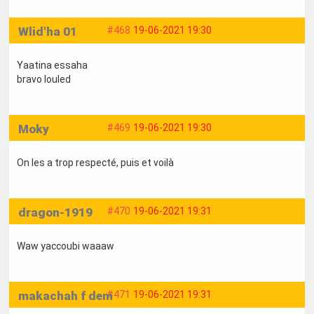
Wlid'ha 01
#468
19-06-2021 19:30
Yaatina essaha
bravo louled
Moky
#469
19-06-2021 19:30
On les a trop respecté, puis et voilà
dragon-1919
#470
19-06-2021 19:31
Waw yaccoubi waaaw
makachah f dem
#471
19-06-2021 19:31