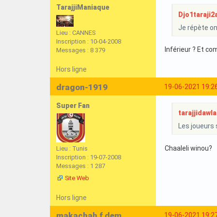
TarajjiManiaque
Djo1taraji2a
Je répète on
Lieu : CANNES
Inscription : 10-04-2008
Inférieur ? Et c
Messages : 8 379
Hors ligne
dragon-1919
19-06-2021 19:2
Super Fan
tarajjidawla 
Les joueurs 
Chaaleli winou?
Lieu : Tunis
Inscription : 19-07-2008
Messages : 1 287
Site Web
Hors ligne
makachah f dem
19-06-2021 19:2