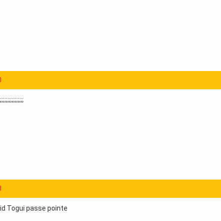
0
;;;;;;;;;;;;
0
lid Togui passe pointe