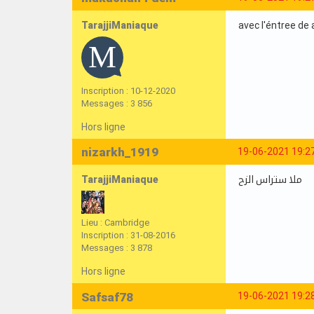
TarajjiManiaque
avec l'éntree de 
Inscription : 10-12-2020
Messages : 3 856
Hors ligne
nizarkh_1919
19-06-2021 19:2
TarajjiManiaque
ملا ستراس الزح
Lieu : Cambridge
Inscription : 31-08-2016
Messages : 3 878
Hors ligne
Safsaf78
19-06-2021 19:2