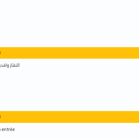
9
النڤاز واقدر
9
n entrée