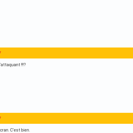
7
'attaquant !!!?
7
ran. C'est bien.