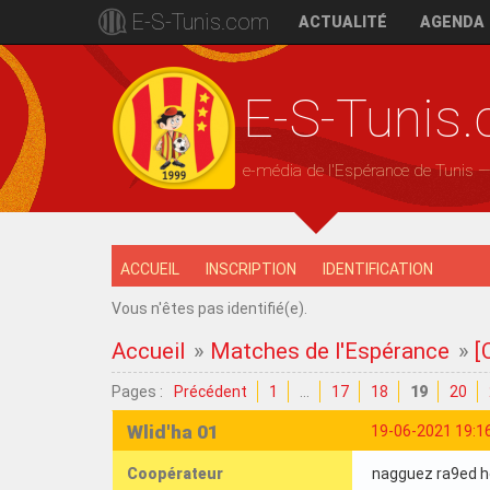
E-S-Tunis.com
ACTUALITÉ
AGENDA
E-S-Tunis
e-média de l'Espérance de Tunis 
ACCUEIL
INSCRIPTION
IDENTIFICATION
Vous n'êtes pas identifié(e).
Accueil
»
Matches de l'Espérance
»
[
Pages :
Précédent
1
…
17
18
19
20
Wlid'ha 01
19-06-2021 19:1
Coopérateur
nagguez ra9ed h