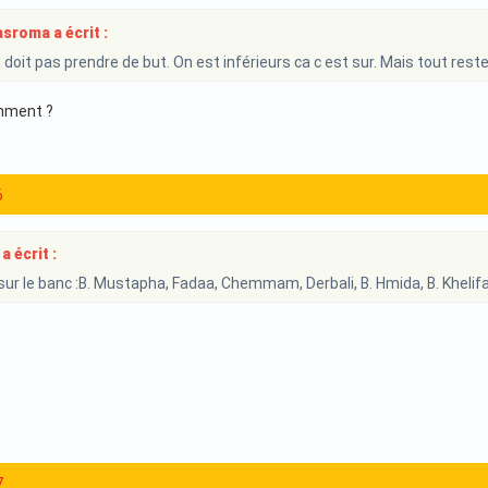
sroma a écrit :
 doit pas prendre de but. On est inférieurs ca c est sur. Mais tout reste
omment ?
6
a écrit :
sur le banc :B. Mustapha, Fadaa, Chemmam, Derbali, B. Hmida, B. Khelifa
7