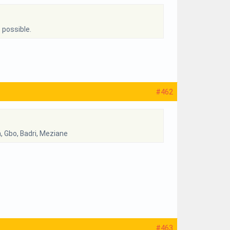
 possible.
#462
, Gbo, Badri, Meziane
#463