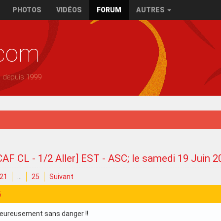
PHOTOS
VIDÉOS
FORUM
AUTRES
.com
— depuis 1999
CAF CL - 1/2 Aller] EST - ASC; le samedi 19 Juin 
21
…
25
Suivant
6
eureusement sans danger !!