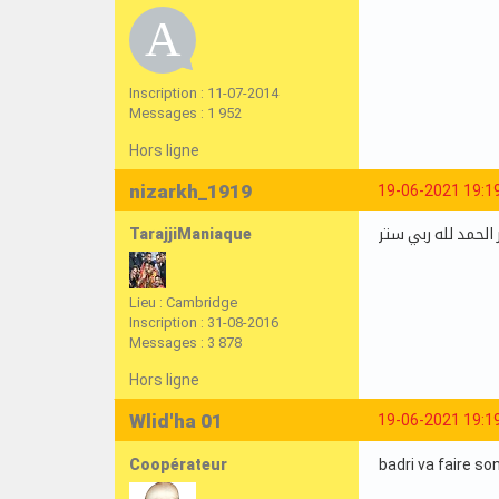
Inscription : 11-07-2014
Messages : 1 952
Hors ligne
nizarkh_1919
19-06-2021 19:1
TarajjiManiaque
 الحمد لله ربي ستر
Lieu : Cambridge
Inscription : 31-08-2016
Messages : 3 878
Hors ligne
Wlid'ha 01
19-06-2021 19:1
Coopérateur
badri va faire so