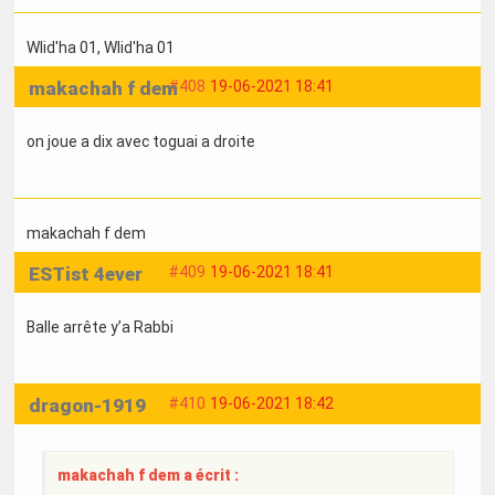
Wlid'ha 01
, Wlid'ha 01
makachah f dem
#408
19-06-2021 18:41
on joue a dix avec toguai a droite
makachah f dem
ESTist 4ever
#409
19-06-2021 18:41
Balle arrête y’a Rabbi
dragon-1919
#410
19-06-2021 18:42
makachah f dem a écrit :