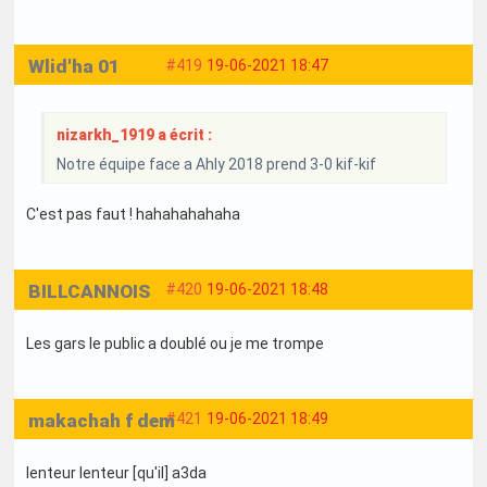
Wlid'ha 01
#419
19-06-2021 18:47
nizarkh_1919 a écrit :
Notre équipe face a Ahly 2018 prend 3-0 kif-kif
C'est pas faut ! hahahahahaha
BILLCANNOIS
#420
19-06-2021 18:48
Les gars le public a doublé ou je me trompe
makachah f dem
#421
19-06-2021 18:49
lenteur lenteur [qu'il] a3da