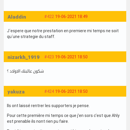
Aladdin
#422
19-06-2021 18:49
J´espere que notre prestation en premiere mi temps ne soit
qu´une strategie du staff.
nizarkh_1919
#423
19-06-2021 18:50
شكون عالبنك الاولاد ؟
yakuza
#424
19-06-2021 18:50
Ils ont laissé rentrer les supporters je pense.
Pour cette première mi temps ce que j’en sors c’est que Ahly
est prenable ils nont rien pu faire.