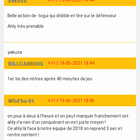
yakuza
#412
19-06-2021 18:44
Belle action de togui qui dribble et tire sur le défenseur
Ahly très prenable
yakuza
BILLCANNOIS
#413
19-06-2021 18:44
1er tie des nôtres après 40 minutes de jeu
Wlid'ha 01
#414
19-06-2021 18:45
on joue à deux à l'heure et on peut marquer franchement cet
ahly n'a rien d'un conquérant on est juste moyen !
Ce ahly là face à notre équipe de 2018 on reprend 3 sec et
rentre content !