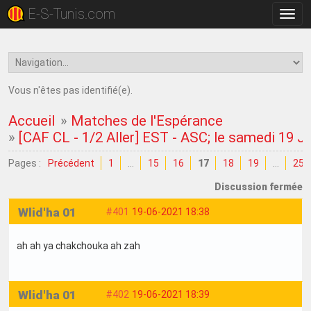
E-S-Tunis.com
Bascu
la
navig
Vous n'êtes pas identifié(e).
Accueil
»
Matches de l'Espérance
»
[CAF CL - 1/2 Aller] EST - ASC; le samedi 19 J
Pages :
Précédent
1
…
15
16
17
18
19
…
25
Discussion fermée
Wlid'ha 01
#401
19-06-2021 18:38
ah ah ya chakchouka ah zah
Wlid'ha 01
#402
19-06-2021 18:39