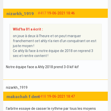
nizarkh_1919
#417
19-06-2021 18:46
Wlid'ha 01 a écrit :
on joue à deux à l'heure et on peut marquer
franchement cet ahly n'a rien d'un conquérant on est
juste moyen !
Ce ahly là face à notre équipe de 2018 on reprend 3
sec et rentre content !
Notre équipe face a Ahly 2018 prend 3-0 kif-kif
nizarkh_1919
makachah f dem
#418
19-06-2021 18:47
l'arbitre essaye de casser le rythme par tous les moyens