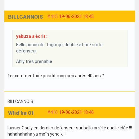
BILLCANNOIS
#415
19-06-2021 18:45
yakuza a écrit :
Belle action de togui qui dribble et tire sur le
défenseur
Ahly très prenable
1er commentaire positif mon ami après 40 ans ?
BILLCANNOIS
Wlid'ha 01
#416
19-06-2021 18:46
laisser Couly en dernier défenseur sur balla arrêté quelle idée !!!
hahahahaha ya moïn yehdik !!!