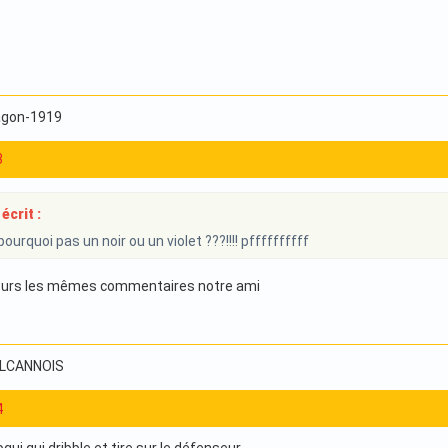
ragon-1919
3
écrit :
ourquoi pas un noir ou un violet ???!!!! pffffffffff
ujours les mêmes commentaires notre ami
ILLCANNOIS
4