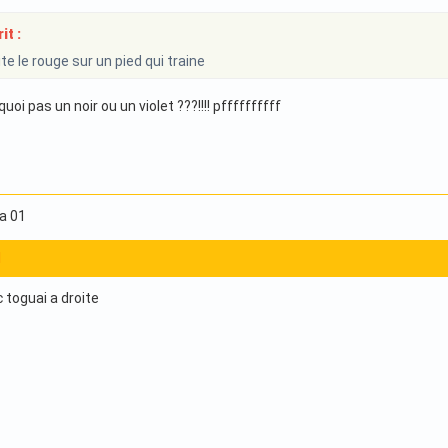
it :
e le rouge sur un pied qui traine
oi pas un noir ou un violet ???!!!! pffffffffff
ha 01
1
c toguai a droite