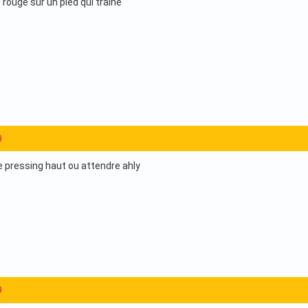
rouge sur un pied qui traine
9
le pressing haut ou attendre ahly
9