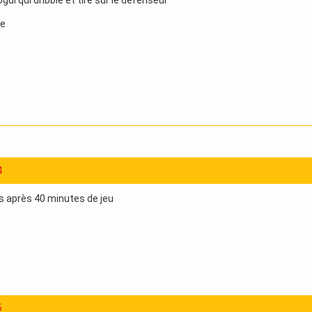
ogui qui dribble et tire sur le défenseur
le
4
es après 40 minutes de jeu
5