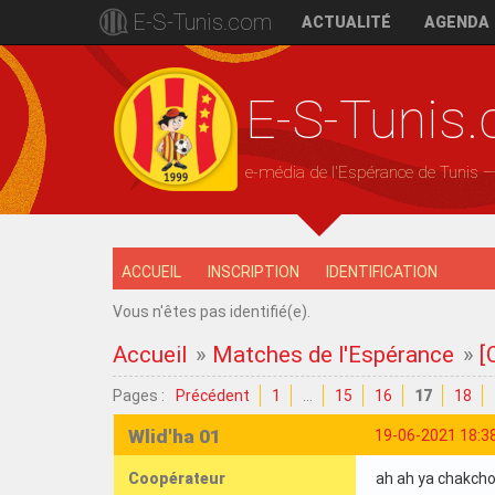
E-S-Tunis.com
ACTUALITÉ
AGENDA
E-S-Tunis
e-média de l'Espérance de Tunis 
ACCUEIL
INSCRIPTION
IDENTIFICATION
Vous n'êtes pas identifié(e).
Accueil
»
Matches de l'Espérance
»
[
Pages :
Précédent
1
…
15
16
17
18
Wlid'ha 01
19-06-2021 18:3
Coopérateur
ah ah ya chakch