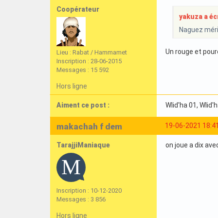
Coopérateur
yakuza a écr
Naguez mérit
Un rouge et pourqu
Lieu : Rabat / Hammamet
Inscription : 28-06-2015
Messages : 15 592
Hors ligne
Aiment ce post :
Wlid'ha 01
, Wlid'
makachah f dem
19-06-2021 18:4
TarajjiManiaque
on joue a dix ave
Inscription : 10-12-2020
Messages : 3 856
Hors ligne