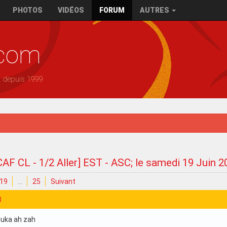
PHOTOS
VIDÉOS
FORUM
AUTRES
.com
— depuis 1999
CAF CL - 1/2 Aller] EST - ASC; le samedi 19 Juin 
19
…
25
Suivant
8
ouka ah zah