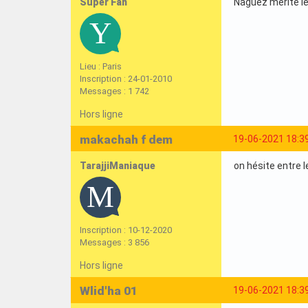
Super Fan
Naguez mérite le 
Lieu : Paris
Inscription : 24-01-2010
Messages : 1 742
Hors ligne
makachah f dem
19-06-2021 18:3
TarajjiManiaque
on hésite entre 
Inscription : 10-12-2020
Messages : 3 856
Hors ligne
Wlid'ha 01
19-06-2021 18:3