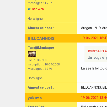
Messages : 1 287
Site Web
Hors ligne
Aiment ce post :
dragon-1919
, d
BILLCANNOIS
19-06-2021 18:4
TarajjiManiaque
Wlid'ha 01 a 
Un rouge et p
Lieu : CANNES
Inscription : 10-04-2008
Laisse le lol to
Messages : 8 379
Hors ligne
Aiment ce post :
BILLCANNOIS
, B
yakuza
19-06-2021 18:4