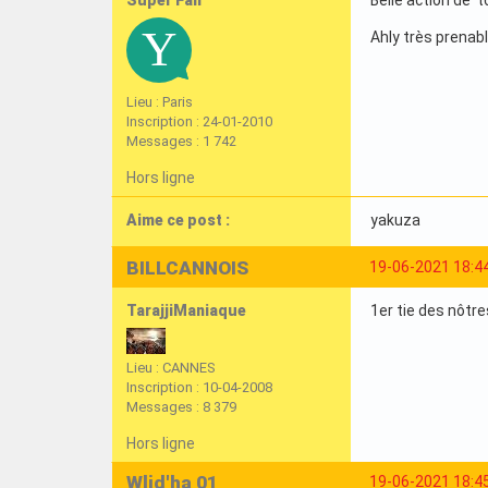
Super Fan
Belle action de t
Ahly très prenab
Lieu : Paris
Inscription : 24-01-2010
Messages : 1 742
Hors ligne
Aime ce post :
yakuza
BILLCANNOIS
19-06-2021 18:4
TarajjiManiaque
1er tie des nôtr
Lieu : CANNES
Inscription : 10-04-2008
Messages : 8 379
Hors ligne
Wlid'ha 01
19-06-2021 18:4