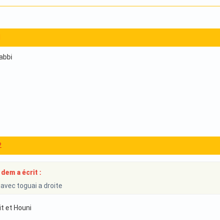
1
Rabbi
2
dem a écrit :
 avec toguai a droite
it et Houni