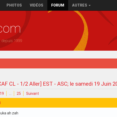
PHOTOS
VIDÉOS
FORUM
AUTRES
.com
— depuis 1999
CAF CL - 1/2 Aller] EST - ASC; le samedi 19 Juin 
19
…
25
Suivant
8
ouka ah zah