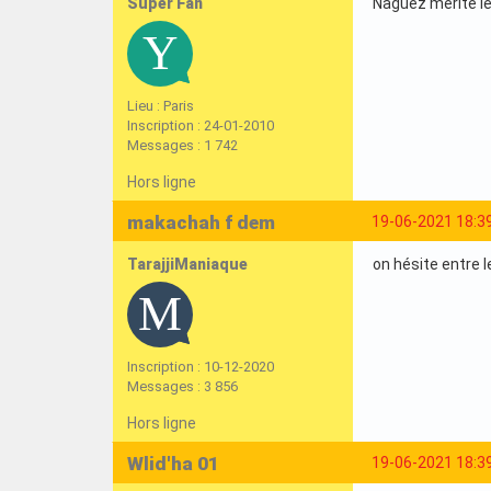
Super Fan
Naguez mérite le 
Lieu : Paris
Inscription : 24-01-2010
Messages : 1 742
Hors ligne
makachah f dem
19-06-2021 18:3
TarajjiManiaque
on hésite entre 
Inscription : 10-12-2020
Messages : 3 856
Hors ligne
Wlid'ha 01
19-06-2021 18:3