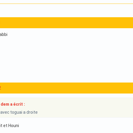
1
Rabbi
2
dem a écrit :
 avec toguai a droite
it et Houni