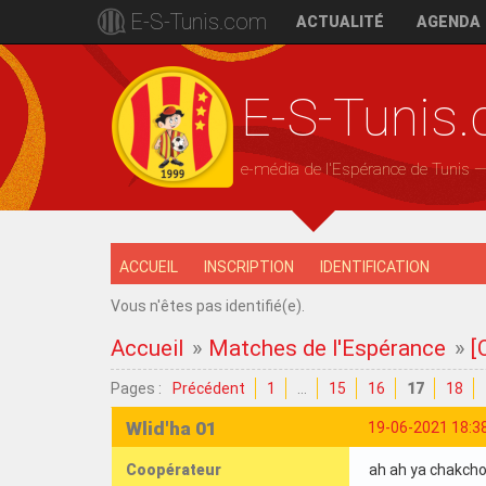
E-S-Tunis.com
ACTUALITÉ
AGENDA
E-S-Tunis
e-média de l'Espérance de Tunis 
ACCUEIL
INSCRIPTION
IDENTIFICATION
Vous n'êtes pas identifié(e).
Accueil
»
Matches de l'Espérance
»
[
Pages :
Précédent
1
…
15
16
17
18
Wlid'ha 01
19-06-2021 18:3
Coopérateur
ah ah ya chakch