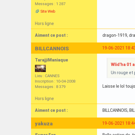
Messages : 1 287
Site Web
Hors ligne
Aiment ce post :
dragon-1919
, d
BILLCANNOIS
19-06-2021 18:4
TarajjiManiaque
Wlid'ha 01 a 
Un rouge et p
Lieu : CANNES
Inscription : 10-04-2008
Laisse le lol to
Messages : 8 379
Hors ligne
Aiment ce post :
BILLCANNOIS
, B
yakuza
19-06-2021 18:4