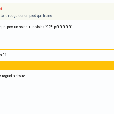
it :
e le rouge sur un pied qui traine
oi pas un noir ou un violet ???!!!! pffffffffff
ha 01
1
c toguai a droite