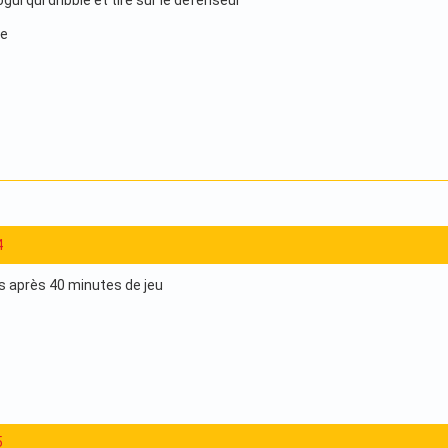
ogui qui dribble et tire sur le défenseur
le
4
es après 40 minutes de jeu
5