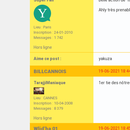
Super Fan
Belle action de t
Ahly très prenab
Lieu : Paris
Inscription : 24-01-2010
Messages : 1 742
Hors ligne
Aime ce post :
yakuza
BILLCANNOIS
19-06-2021 18:4
TarajjiManiaque
1er tie des nôtr
Lieu : CANNES
Inscription : 10-04-2008
Messages : 8 379
Hors ligne
Wlid'ha 01
19-06-2021 18:4