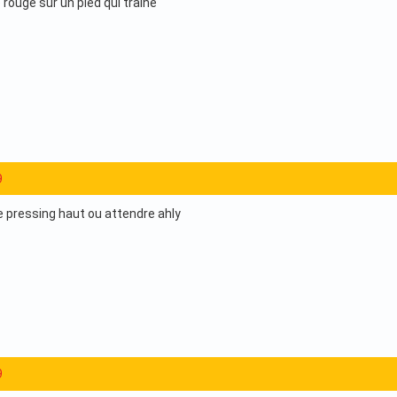
rouge sur un pied qui traine
9
le pressing haut ou attendre ahly
9