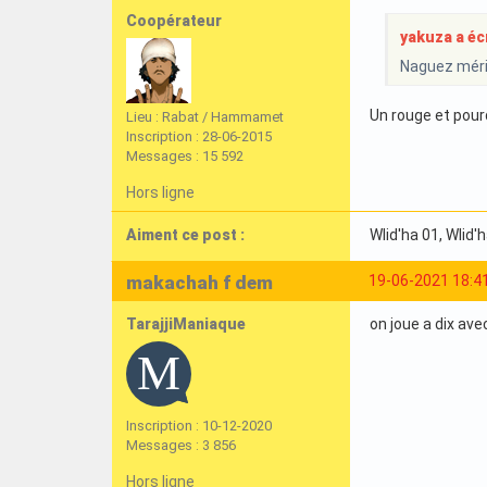
Coopérateur
yakuza a écr
Naguez mérit
Un rouge et pourqu
Lieu : Rabat / Hammamet
Inscription : 28-06-2015
Messages : 15 592
Hors ligne
Aiment ce post :
Wlid'ha 01
, Wlid'
makachah f dem
19-06-2021 18:4
TarajjiManiaque
on joue a dix ave
Inscription : 10-12-2020
Messages : 3 856
Hors ligne