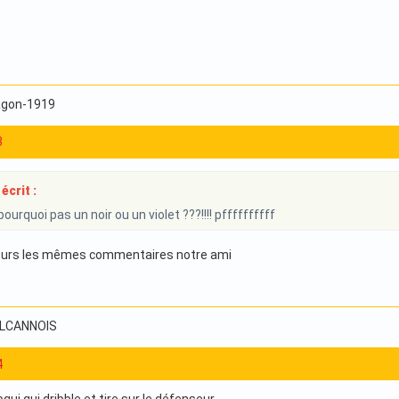
ragon-1919
3
écrit :
ourquoi pas un noir ou un violet ???!!!! pffffffffff
ujours les mêmes commentaires notre ami
ILLCANNOIS
4