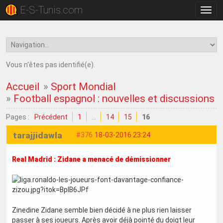
E-S-Tunis.com
Bascu
la
navig
Vous n'êtes pas identifié(e).
Accueil
»
Sport Mondial
»
Football espagnol : nouvelles et discussions
Pages :
Précédent
1
…
14
15
16
tarajjidawla
#376
18-03-2016 23:24
Real Madrid : Zidane a menacé de démissionner
Zinedine Zidane semble bien décidé à ne plus rien laisser
passer à ses joueurs. Après avoir déjà pointé du doigt leur