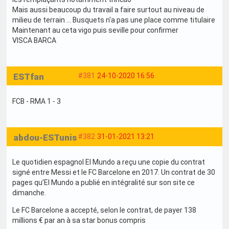
Mais aussi beaucoup du travail a faire surtout au niveau de
milieu de terrain ... Busquets n'a pas une place comme titulaire
Maintenant au ceta vigo puis seville pour confirmer
VISCA BARCA
ESTfan
#381
24-10-2020 16:56
FCB - RMA 1 - 3
abdou-ESTunis
#382
31-01-2021 13:21
Le quotidien espagnol El Mundo a reçu une copie du contrat
signé entre Messi et le FC Barcelone en 2017. Un contrat de 30
pages qu’El Mundo a publié en intégralité sur son site ce
dimanche.
Le FC Barcelone a accepté, selon le contrat, de payer 138
millions € par an à sa star bonus compris