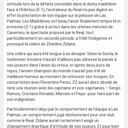
attitude lors de la défaite concédée dans le derby madrilène
face à l'Atletico (0-1), l'entraîneur du Real n’a pas digéré en
effet la prestation de son équipe sur la pelouse de Las
Palmas. Les Madrilènes ont beau l’avoir finalement emporté in
extremis (2-1) grâce à un but dans les ultimes minutes de
Casemiro, le spectacle proposé par le Real, tout
particulièrement en seconde période, a frôlé l’indigence et
provoqué la colère de Zinedine Zidane.
Une colère qui aura été longue à se dissiper. Selon la Sexta, le
technicien tricolore n’aurait d’ailleurs pas adressé la parole à
ses joueurs dans l’avion du retour, et après deux jours de
repos, l’ancien champion du monde n’aurait pas été de
meilleure humeur au moment de retrouver ses troupes. En
concertation avec Florentino Perez, ZZ aurait alors décidé de
tenir une réunion avec les capitaine et vice-capitaines – Sergio
Ramos, Cristiano Ronaldo, Marcelo et Pepe -pour faire part de
son indignation.
Particulièrement déçu par le comportement de l’équipe à Las
Palmas, un comportement jugé déshonorant pour une club
comme le Real, Zidane aurait notamment exigé un
changement drastique d’attitude de ses joueurs. Et pour bien