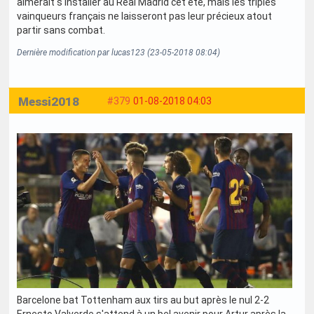
aimerait s'installer au Real Madrid cet été, mais les triples
vainqueurs français ne laisseront pas leur précieux atout
partir sans combat.
Dernière modification par lucas123 (23-05-2018 08:04)
Messi2018
#379
01-08-2018 04:03
Barcelone bat Tottenham aux tirs au but après le nul 2-2
Ernesto Valverde s'attend à un bel avenir pour Artur après la