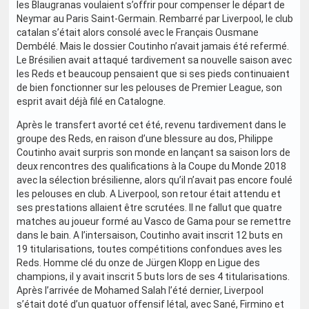
les Blaugranas voulaient s’offrir pour compenser le départ de
Neymar au Paris Saint-Germain. Rembarré par Liverpool, le club
catalan s’était alors consolé avec le Français Ousmane
Dembélé. Mais le dossier Coutinho n’avait jamais été refermé.
Le Brésilien avait attaqué tardivement sa nouvelle saison avec
les Reds et beaucoup pensaient que si ses pieds continuaient
de bien fonctionner sur les pelouses de Premier League, son
esprit avait déjà filé en Catalogne.
Après le transfert avorté cet été, revenu tardivement dans le
groupe des Reds, en raison d’une blessure au dos, Philippe
Coutinho avait surpris son monde en lançant sa saison lors de
deux rencontres des qualifications à la Coupe du Monde 2018
avec la sélection brésilienne, alors qu’il n’avait pas encore foulé
les pelouses en club. A Liverpool, son retour était attendu et
ses prestations allaient être scrutées. Il ne fallut que quatre
matches au joueur formé au Vasco de Gama pour se remettre
dans le bain. A l’intersaison, Coutinho avait inscrit 12 buts en
19 titularisations, toutes compétitions confondues aves les
Reds. Homme clé du onze de Jürgen Klopp en Ligue des
champions, il y avait inscrit 5 buts lors de ses 4 titularisations.
Après l’arrivée de Mohamed Salah l’été dernier, Liverpool
s’était doté d’un quatuor offensif létal, avec Sané, Firmino et