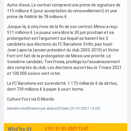
Autre chose, Le contrat comprend une prime de signature de
115 millions € (pour acceptation du renouvellement) et une
prime de fidélité de 78 millions €.
Jusque-là, à cinq mois de la fin de son contrat, Messi a reçu
511 millions €. Le joueur sera libre le 30 juin prochain et sa
prolongation est l’argument sur lequel se basent les 3
candidats aux élections du FC Barcelone. Enfin, pas tous!
Joan Laporta (ancien président du club 2003-2010) et Victor
Font ont fait de la prolongation de Messi une priorité. Le
troisième candidat, Toni Frexia, privilège lui l’assainissement
des comptes du club. Les élections auront lieu le 7 mars 2021
et 100 000 socios vont voter.
Le FC Barcelone est surendetté. 1.173 milliards € de dettes,
dont 739 millions € à payer à court terme.
Culture Foot via El Mundo.
Dernière modification par abdou-ESTunis (31-01-2021 13:22)
Wlid'ha 01
#383
31-01-2021 13:47