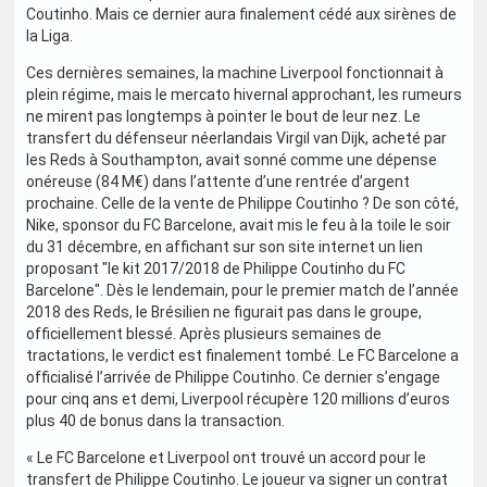
Coutinho. Mais ce dernier aura finalement cédé aux sirènes de
la Liga.
Ces dernières semaines, la machine Liverpool fonctionnait à
plein régime, mais le mercato hivernal approchant, les rumeurs
ne mirent pas longtemps à pointer le bout de leur nez. Le
transfert du défenseur néerlandais Virgil van Dijk, acheté par
les Reds à Southampton, avait sonné comme une dépense
onéreuse (84 M€) dans l’attente d’une rentrée d’argent
prochaine. Celle de la vente de Philippe Coutinho ? De son côté,
Nike, sponsor du FC Barcelone, avait mis le feu à la toile le soir
du 31 décembre, en affichant sur son site internet un lien
proposant "le kit 2017/2018 de Philippe Coutinho du FC
Barcelone". Dès le lendemain, pour le premier match de l’année
2018 des Reds, le Brésilien ne figurait pas dans le groupe,
officiellement blessé. Après plusieurs semaines de
tractations, le verdict est finalement tombé. Le FC Barcelone a
officialisé l’arrivée de Philippe Coutinho. Ce dernier s’engage
pour cinq ans et demi, Liverpool récupère 120 millions d’euros
plus 40 de bonus dans la transaction.
« Le FC Barcelone et Liverpool ont trouvé un accord pour le
transfert de Philippe Coutinho. Le joueur va signer un contrat