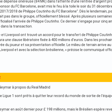
dépense onéreuse (84 M€) dans l’attente d’une rentrée d’argent proch
ponsor du FC Barcelone, avait mis le feu à la toile le soir du 31 décembre
t 2017/2018 de Philippe Coutinho du FC Barcelone". Dès le lendemain, p
rait pas dans le groupe, officiellement blessé. Après plusieurs semaine
ficialisé l’arrivée de Philippe Coutinho. Ce dernier s’engage pour cinq a
 dans la transaction.
 et Liverpool ont trouvé un accord pour le transfert de Philippe Coutinh
ura une clause libératoire fixée à 400 millions d’euros. Dans les proch
vée du joueur et sa présentation officielle. Le milieu de terrain arrive
verpool et avec la sélection brésilienne, » précise le communiqué offic
2
eymar à propos du Real Madrid
Ligue 1 sont prêts à quitter leur record du monde de sortie de l'équipe
eymar en août dernier pour £ 198 millions, mais le Brésilien espère re