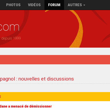
PHOTOS
VIDÉOS
FORUM
AUTRES
.com
— depuis 1999
pagnol : nouvelles et discussions
4
idane a menacé de démissionner