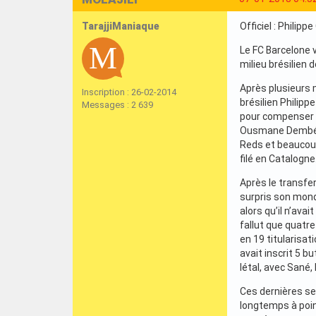
TarajjiManiaque
Officiel : Philipp
Le FC Barcelone v
milieu brésilien 
Après plusieurs m
Inscription : 26-02-2014
brésilien Philipp
Messages : 2 639
pour compenser l
Ousmane Dembélé.
Reds et beaucoup
filé en Catalogne
Après le transfe
surpris son mond
alors qu’il n’ava
fallut que quatr
en 19 titularisa
avait inscrit 5 b
létal, avec Sané,
Ces dernières se
longtemps à point