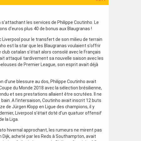
 s'attachant les services de Philippe Coutinho. Le
lions d'euros plus 40 de bonus aux Blaugranas !
Liverpool pour le transfert de son milieu de terrain
nho est la star que les Blaugranas voulaient s’offrir
club catalan s’était alors consolé avec le Français
ait attaqué tardivement sa nouvelle saison avec les
pelouses de Premier League, son esprit avait déjà
n d’une blessure au dos, Philippe Coutinho avait
 Coupe du Monde 2018 avec la sélection brésilienne,
tendu et ses prestations allaient être scrutées. Il ne
in. A l’intersaison, Coutinho avait inscrit 12 buts
e de Jürgen Klopp en Ligue des champions, il y
dernier, Liverpool s’était doté d’un quatuor offensif
e la Liga.
cato hivernal approchant, les rumeurs ne mirent pas
an Dijk, acheté par les Reds à Southampton, avait