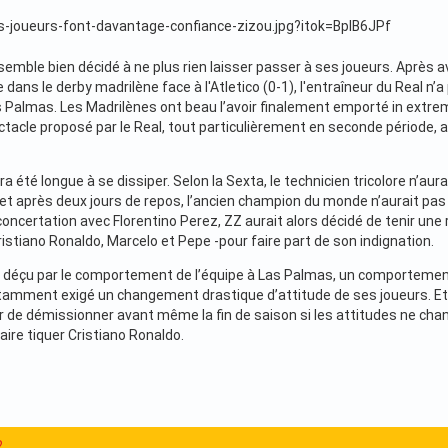
emble bien décidé à ne plus rien laisser passer à ses joueurs. Après avo
dans le derby madrilène face à l'Atletico (0-1), l'entraîneur du Real n’
s Palmas. Les Madrilènes ont beau l’avoir finalement emporté in extrem
tacle proposé par le Real, tout particulièrement en seconde période, a 
ra été longue à se dissiper. Selon la Sexta, le technicien tricolore n’aur
r, et après deux jours de repos, l’ancien champion du monde n’aurait 
oncertation avec Florentino Perez, ZZ aurait alors décidé de tenir une 
istiano Ronaldo, Marcelo et Pepe -pour faire part de son indignation.
 déçu par le comportement de l’équipe à Las Palmas, un comportemen
tamment exigé un changement drastique d’attitude de ses joueurs. Et 
 de démissionner avant même la fin de saison si les attitudes ne cha
ire tiquer Cristiano Ronaldo.
2