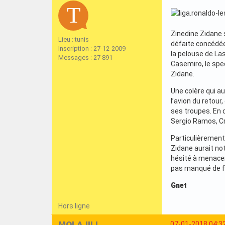
Zinedine Zidane s
Lieu : tunis
défaite concédée 
Inscription : 27-12-2009
la pelouse de La
Messages : 27 891
Casemiro, le spec
Zidane.
Une colère qui au
l’avion du retou
ses troupes. En c
Sergio Ramos, Cr
Particulièrement
Zidane aurait no
hésité à menacer
pas manqué de fa
Gnet
Hors ligne
MOLAJILI
07-01-2018 04:3