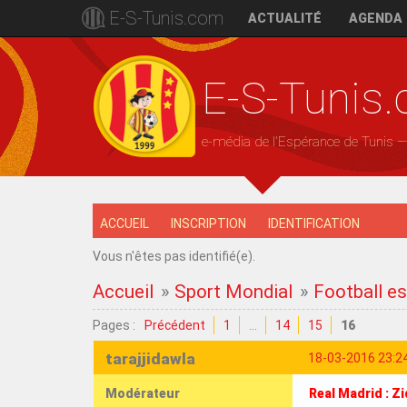
E-S-Tunis.com
ACTUALITÉ
AGENDA
E-S-Tunis
e-média de l'Espérance de Tunis 
ACCUEIL
INSCRIPTION
IDENTIFICATION
Vous n'êtes pas identifié(e).
Accueil
»
Sport Mondial
»
Football es
Pages :
Précédent
1
…
14
15
16
tarajjidawla
18-03-2016 23:2
Modérateur
Real Madrid : Z