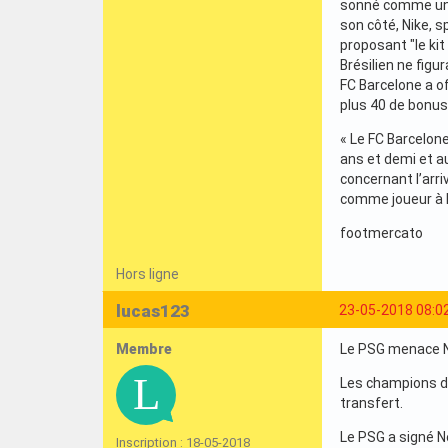
sonné comme une 
son côté, Nike, s
proposant "le ki
Brésilien ne figu
FC Barcelone a of
plus 40 de bonus
« Le FC Barcelone
ans et demi et a
concernant l’arri
comme joueur à Li
footmercato
Hors ligne
lucas123
23-05-2018 08:0
Membre
Le PSG menace N
Les champions de 
transfert.
Le PSG a signé N
Inscription : 18-05-2018