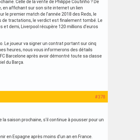
aine. Celle de la vente de Philippe Coutinho ? De
, en affichant sur son site internet un lien
our le premier match de l’année 2018 des Reds, le
s de tractations, le verdict est finalement tombé. Le
ns et demi, Liverpool récupère 120 millions d’euros
o. Le joueur va signer un contrat portant sur cinq
aines heures, nous vous informerons des détails
 au FC Barcelone après avoir démontré toute sa classe
iel du Barça.
#378
 la saison prochaine, s'il continue à pousser pour un
venir en Espagne après moins d'un an en France.