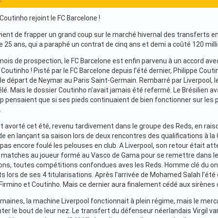
e Coutinho rejoint le FC Barcelone !
ient de frapper un grand coup sur le marché hivernal des transferts en
de 25 ans, qui a paraphé un contrat de cinq ans et demi a coûté 120 mil
ois de prospection, le FC Barcelone est enfin parvenu à un accord avec 
e Coutinho ! Pisté par le FC Barcelone depuis l’été dernier, Philippe Couti
e départ de Neymar au Paris Saint-Germain. Rembarré par Liverpool, le 
 Mais le dossier Coutinho n’avait jamais été refermé. Le Brésilien av
 pensaient que si ses pieds continuaient de bien fonctionner sur les 
.
rt avorté cet été, revenu tardivement dans le groupe des Reds, en raiso
e en lançant sa saison lors de deux rencontres des qualifications à la
it pas encore foulé les pelouses en club. A Liverpool, son retour était at
e matches au joueur formé au Vasco de Gama pour se remettre dans le ba
tions, toutes compétitions confondues aves les Reds. Homme clé du onz
uts lors de ses 4 titularisations. Après l’arrivée de Mohamed Salah l’été 
 Firmino et Coutinho. Mais ce dernier aura finalement cédé aux sirènes d
maines, la machine Liverpool fonctionnait à plein régime, mais le mer
er le bout de leur nez. Le transfert du défenseur néerlandais Virgil v