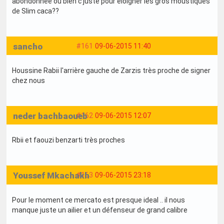
abondonnée ou bien c juste pour éloigner les gros moustiques
de Slim caca??
sancho
#161
09-06-2015 11:40
Houssine Rabii l'arrière gauche de Zarzis très proche de signer
chez nous
neder bachbaoueb
#162
09-06-2015 12:07
Rbii et faouzi benzarti très proches
Youssef Mkachakh
#163
09-06-2015 23:18
Pour le moment ce mercato est presque ideal .. il nous
manque juste un ailier et un défenseur de grand calibre