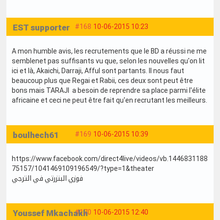
EST supporter
#168
10-06-2015 10:23
A mon humble avis, les recrutements que le BD a réussi ne me
semblenet pas suffisants vu que, selon les nouvelles qu'on lit
ici et là, Akaichi, Darraji, Afful sont partants. Il nous faut
beaucoup plus que Regai et Rabii, ces deux sont peut être
bons mais TARAJI a besoin de reprendre sa place parmi l'élite
africaine et ceci ne peut être fait qu'en recrutant les meilleurs.
boulhech61
#169
10-06-2015 10:39
https://www.facebook.com/direct4live/videos/vb.1446831188
75157/1041469109196549/?type=1&theater
فوزي البنزرتي في الترجي
Youssef Mkachakh
#170
10-06-2015 12:40