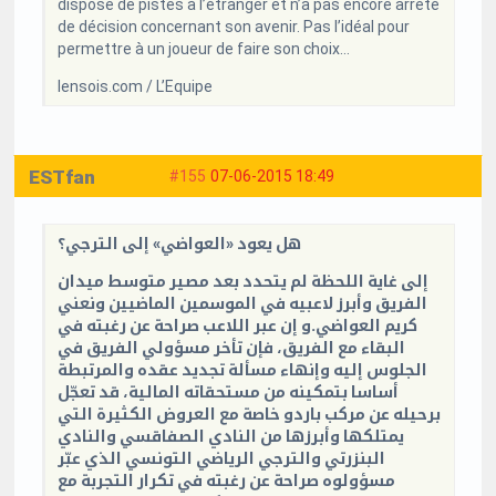
dispose de pistes à l’étranger et n’a pas encore arrêté
de décision concernant son avenir. Pas l’idéal pour
permettre à un joueur de faire son choix…
lensois.com / L’Equipe
ESTfan
#155
07-06-2015 18:49
هل يعود «العواضي» إلى الترجي؟
إلى غاية اللحظة لم يتحدد بعد مصير متوسط ميدان
الفريق وأبرز لاعبيه في الموسمين الماضيين ونعني
كريم العواضي.و إن عبر اللاعب صراحة عن رغبته في
البقاء مع الفريق، فإن تأخر مسؤولي الفريق في
الجلوس إليه وإنهاء مسألة تجديد عقده والمرتبطة
أساسا بتمكينه من مستحقاته المالية، قد تعجّل
برحيله عن مركب باردو خاصة مع العروض الكثيرة التي
يمتلكها وأبرزها من النادي الصفاقسي والنادي
البنزرتي والترجي الرياضي التونسي الذي عبّر
مسؤولوه صراحة عن رغبته في تكرار التجربة مع