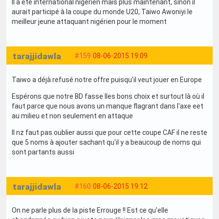
Il a été international nigérien mais plus maintenant, sinon il
aurait participé à la coupe du monde U20, Taiwo Awoniyi le
meilleur jeune attaquant nigérien pour le moment
tarajjidawla
#159
08-06-2015 19:09
Taiwo a déjà refusé notre offre puisqu'il veut jouer en Europe
Espérons que notre BD fasse lles bons choix et surtout là où il
faut parce que nous avons un manque flagrant dans l'axe eet
au milieu et non seulement en attaque
Il nz faut pas oublier aussi que pour cette coupe CAF il ne reste
que 5 noms à ajouter sachant qu'il y a beaucoup de noms qui
sont partants aussi
tarajjidawla
#160
08-06-2015 19:12
On ne parle plus de la piste Errouge !! Est ce qu'elle