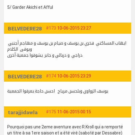
5/ Garder Akichi et Afful
BELVEDERE28
#173
10-06-2015 23:27
ايهاب المساكني فخري بن يوسف و صيام بن يوسف و مهاجم أجنبي
ويوفى الكلام
دراجي و دربالي و جابر يشوفوا جمعية أخرى
BELVEDERE28
#174
10-06-2015 23:29
يوسف الزواوي وبلحسن مرياح احسن حاجة يعرفوا الجمعية
tarajjidawla
#175
11-06-2015 00:15
Pourquoi pas une 2eme aventure avec R.Kroll qui a remporté
un titre à sa 1ere saison et a été viré (saboté par Dessabre)