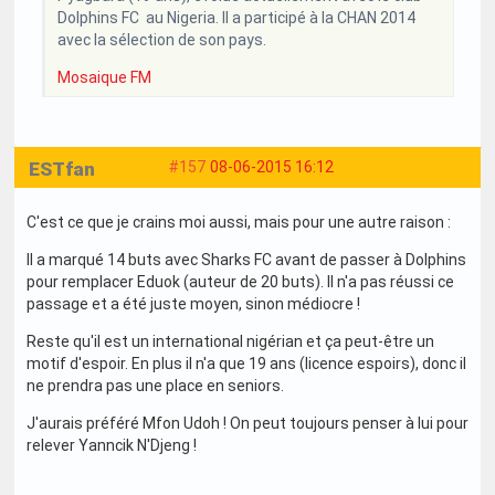
Dolphins FC au Nigeria. Il a participé à la CHAN 2014
avec la sélection de son pays.
Mosaique FM
ESTfan
#157
08-06-2015 16:12
C'est ce que je crains moi aussi, mais pour une autre raison :
Il a marqué 14 buts avec Sharks FC avant de passer à Dolphins
pour remplacer Eduok (auteur de 20 buts). Il n'a pas réussi ce
passage et a été juste moyen, sinon médiocre !
Reste qu'il est un international nigérian et ça peut-être un
motif d'espoir. En plus il n'a que 19 ans (licence espoirs), donc il
ne prendra pas une place en seniors.
J'aurais préféré Mfon Udoh ! On peut toujours penser à lui pour
relever Yanncik N'Djeng !