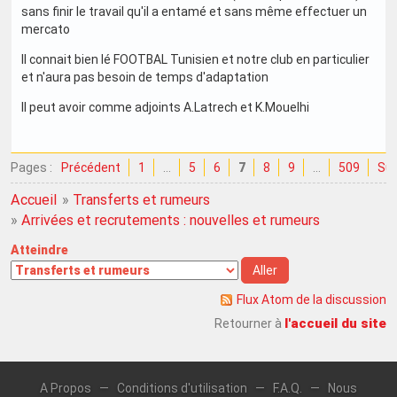
sans finir le travail qu'il a entamé et sans même effectuer un
mercato
Il connait bien lé FOOTBAL Tunisien et notre club en particulier
et n'aura pas besoin de temps d'adaptation
Il peut avoir comme adjoints A.Latrech et K.Mouelhi
Pages :
Précédent
1
…
5
6
7
8
9
…
509
Sui
Accueil
»
Transferts et rumeurs
»
Arrivées et recrutements : nouvelles et rumeurs
Atteindre
Flux Atom de la discussion
l'accueil du site
Retourner à
A Propos
—
Conditions d'utilisation
—
F.A.Q.
—
Nous