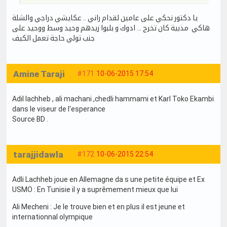
يا دكتور نحكي على عامين لقدام راني .. عكايشي دراجي والشلة
هاكي مذبية كان تخرج ... ادوك و بلبوا زيدهم وحيد وسط ووحيد على
جنب تولي حاجة تعمل الكيف
Amine Taraji
#171
10-06-2015 17:54
Adil lachheb , ali machani ,chedli hammami et Karl Toko Ekambi
dans le viseur de l'esperance
Source BD .
tarajjidawla
#172
10-06-2015 22:54
Adli Lachheb joue en Allemagne da s une petite équipe et Ex
USMO : En Tunisie il y a suprêmement mieux que lui
Ali Mecheni : Je le trouve bien et en plus il est jeune et
internationnal olympique