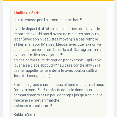
khaliloz a écrit :
ca n a encore pas l air meme d etre bon !!!
avec le depart d afful on a pas d arriere droit, avec le
depart de akaichi pas d avant ne me dites pas jouini,
jeber (avec son niveau tres moyen) n a pas rempile
et ben mansoor (Maldini) blesse, avec quel axe on va
jouer les premiers matchs de la caf. Darragi partant ,
avec quel milieu on va jouer !!!!
en cas de blessure de regued par exemple... qui va va
jouer a sa place abboud!!!?? au caire contre ahly ??? (
ca me rappelle l amere defaite avec boulba sa3fi w
touati et compagnie..)
Bref ... un grand chantier nous attend mes amis il nous
faut vraiment 5 a 6 renforts de taille dans tous les
compartiments et un peu de temps jus qu a ce que la
machine se met en marche.
patience et realisme !!!!
Rabbi m3ana