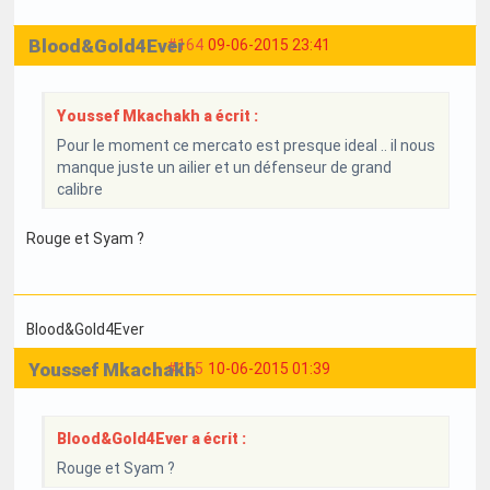
Blood&Gold4Ever
#164
09-06-2015 23:41
Youssef Mkachakh a écrit :
Pour le moment ce mercato est presque ideal .. il nous
manque juste un ailier et un défenseur de grand
calibre
Rouge et Syam ?
Blood&Gold4Ever
Youssef Mkachakh
#165
10-06-2015 01:39
Blood&Gold4Ever a écrit :
Rouge et Syam ?