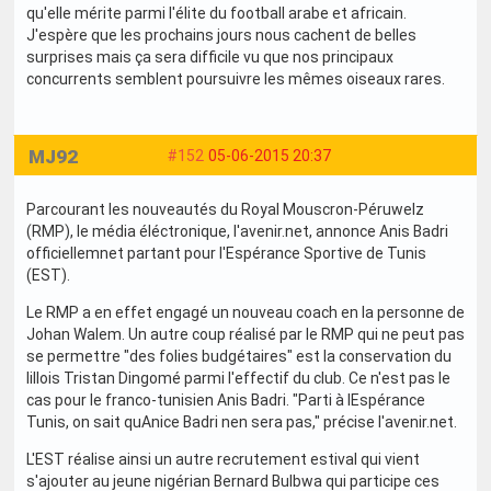
qu'elle mérite parmi l'élite du football arabe et africain.
J'espère que les prochains jours nous cachent de belles
surprises mais ça sera difficile vu que nos principaux
concurrents semblent poursuivre les mêmes oiseaux rares.
MJ92
#152
05-06-2015 20:37
Parcourant les nouveautés du Royal Mouscron-Péruwelz
(RMP), le média éléctronique, l'avenir.net, annonce Anis Badri
officiellemnet partant pour l'Espérance Sportive de Tunis
(EST).
Le RMP a en effet engagé un nouveau coach en la personne de
Johan Walem. Un autre coup réalisé par le RMP qui ne peut pas
se permettre "des folies budgétaires" est la conservation du
lillois Tristan Dingomé parmi l'effectif du club. Ce n'est pas le
cas pour le franco-tunisien Anis Badri. "Parti à lEspérance
Tunis, on sait quAnice Badri nen sera pas," précise l'avenir.net.
L'EST réalise ainsi un autre recrutement estival qui vient
s'ajouter au jeune nigérian Bernard Bulbwa qui participe ces