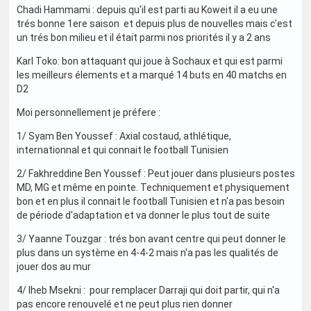
Chadi Hammami : depuis qu'il est parti au Koweit il a eu une
trés bonne 1ere saison et depuis plus de nouvelles mais c'est
un trés bon milieu et il était parmi nos priorités il y a 2 ans
Karl Toko: bon attaquant qui joue à Sochaux et qui est parmi
les meilleurs élements et a marqué 14 buts en 40 matchs en
D2
Moi personnellement je préfere :
1/ Syam Ben Youssef : Axial costaud, athlétique,
internationnal et qui connait le football Tunisien
2/ Fakhreddine Ben Youssef : Peut jouer dans plusieurs postes
MD, MG et même en pointe. Techniquement et physiquement
bon et en plus il connait le football Tunisien et n'a pas besoin
de période d'adaptation et va donner le plus tout de suite
3/ Yaanne Touzgar : trés bon avant centre qui peut donner le
plus dans un système en 4-4-2 mais n'a pas les qualités de
jouer dos au mur
4/ Iheb Msekni : pour remplacer Darraji qui doit partir, qui n'a
pas encore renouvelé et ne peut plus rien donner