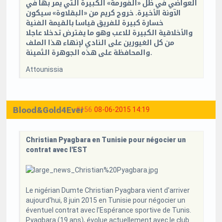
العواضي في ظل «الفورمة» الكبيرة التي يمر بها في
الآونة الأخيرة. خروج كريم من «البقلاوة» سيكون
خسارة كبيرة للفريق قياسا بالقيمة الفنية
والأخلاقية الكبيرة للاعب وهو ما يفترض تدخلا عاجلا
من كل الغيورين على النادي لإنهاء هذا الملف
والمحافظة على هذه الجوهرة الثمينة.
Attounissia
Blood&Gold4Ever
#156
08-06-2015 14:19
Christian Pyagbara en Tunisie pour négocier un
contrat avec l'EST
Le nigérian Dumte Christian Pyagbara vient d'arriver
aujourd'hui, 8 juin 2015 en Tunisie pour négocier un
éventuel contrat avec l'Espérance sportive de Tunis.
Pyagbara (19 ans), évolue actuellement avec le club