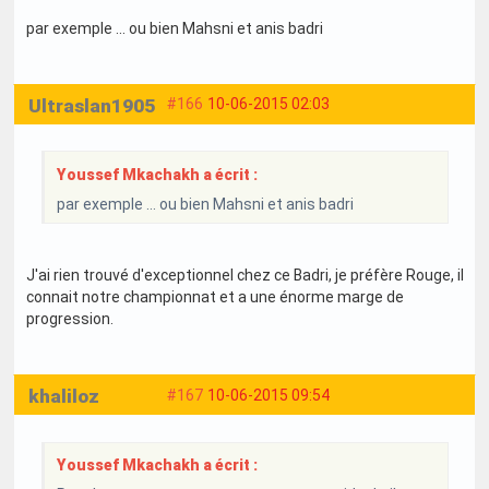
par exemple ... ou bien Mahsni et anis badri
Ultraslan1905
#166
10-06-2015 02:03
Youssef Mkachakh a écrit :
par exemple ... ou bien Mahsni et anis badri
J'ai rien trouvé d'exceptionnel chez ce Badri, je préfère Rouge, il
connait notre championnat et a une énorme marge de
progression.
khaliloz
#167
10-06-2015 09:54
Youssef Mkachakh a écrit :