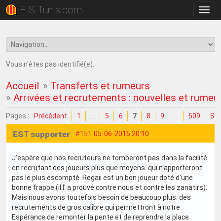
E-S-Tunis.com
Bascu
la
navig
Vous n'êtes pas identifié(e).
Accueil
»
Transferts et rumeurs
»
Arrivées et recrutements : nouvelles et rumeu
Pages :
Précédent
1
…
5
6
7
8
9
…
509
Sui
EST supporter
#151
05-06-2015 20:10
J'espère que nos recruteurs ne tomberont pas dans la facilité
en recrutant des joueurs plus que moyens qui n'apporteront
pas le plus escompté. Regaii est un bon joueur doté d'une
bonne frappe (il l' a prouvé contre nous et contre les zanatirs).
Mais nous avons toutefois besoin de beaucoup plus: des
recrutements de gros calibre qui permettront à notre
Espérance de remonter la pente et de reprendre la place