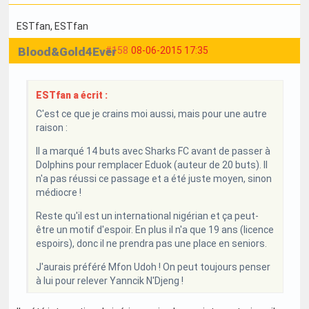
ESTfan
, ESTfan
Blood&Gold4Ever
#158
08-06-2015 17:35
ESTfan a écrit :
C'est ce que je crains moi aussi, mais pour une autre
raison :
Il a marqué 14 buts avec Sharks FC avant de passer à
Dolphins pour remplacer Eduok (auteur de 20 buts). Il
n'a pas réussi ce passage et a été juste moyen, sinon
médiocre !
Reste qu'il est un international nigérian et ça peut-
être un motif d'espoir. En plus il n'a que 19 ans (licence
espoirs), donc il ne prendra pas une place en seniors.
J'aurais préféré Mfon Udoh ! On peut toujours penser
à lui pour relever Yanncik N'Djeng !