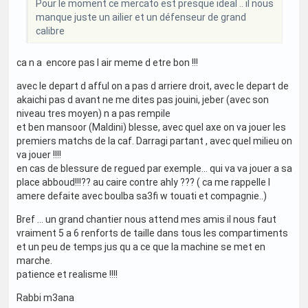
Pour le moment ce mercato est presque ideal .. il nous
manque juste un ailier et un défenseur de grand
calibre
ca n a encore pas l air meme d etre bon !!!
avec le depart d afful on a pas d arriere droit, avec le depart de
akaichi pas d avant ne me dites pas jouini, jeber (avec son
niveau tres moyen) n a pas rempile
et ben mansoor (Maldini) blesse, avec quel axe on va jouer les
premiers matchs de la caf. Darragi partant , avec quel milieu on
va jouer !!!!
en cas de blessure de regued par exemple... qui va va jouer a sa
place abboud!!!?? au caire contre ahly ??? ( ca me rappelle l
amere defaite avec boulba sa3fi w touati et compagnie..)
Bref ... un grand chantier nous attend mes amis il nous faut
vraiment 5 a 6 renforts de taille dans tous les compartiments
et un peu de temps jus qu a ce que la machine se met en
marche.
patience et realisme !!!!
Rabbi m3ana