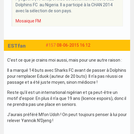
Dolphins FC au Nigeria. Il a participé à la CHAN 2014
avec la sélection de son pays.
Mosaique FM
ESTfan
#157
08-06-2015 16:12
C'est ce que je crains moi aussi, mais pour une autre raison :
Il a marqué 14 buts avec Sharks FC avant de passer à Dolphins
pour remplacer Eduok (auteur de 20 buts). Il n'a pas réussi ce
passage et a été juste moyen, sinon médiocre !
Reste qu'il est un international nigérian et ça peut-être un
motif d'espoir. En plus il n'a que 19 ans (licence espoirs), donc il
ne prendra pas une place en seniors.
J'aurais préféré Mfon Udoh ! On peut toujours penser à lui pour
relever Yanncik N'Djeng !