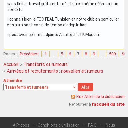
sans finir le travail qu'il a entamé et sans même effectuer un
mercato
Il connait bien lé FOOTBAL Tunisien et notre club en particulier
et n'aura pas besoin de temps d'adaptation
Il peut avoir comme adjoints A.Latrech et K.Mouelhi
Pages :
Précédent
1
…
5
6
7
8
9
…
509
Sui
Accueil
»
Transferts et rumeurs
»
Arrivées et recrutements : nouvelles et rumeurs
Atteindre
Flux Atom de la discussion
l'accueil du site
Retourner à
A Propos
—
Conditions d'utilisation
—
F.A.Q.
—
Nous