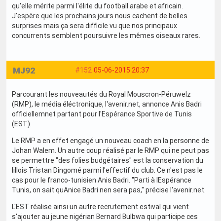
qu'elle mérite parmi l'élite du football arabe et africain.
J'espère que les prochains jours nous cachent de belles
surprises mais ça sera difficile vu que nos principaux
concurrents semblent poursuivre les mêmes oiseaux rares.
MJ92
#152
05-06-2015 20:37
Parcourant les nouveautés du Royal Mouscron-Péruwelz
(RMP), le média éléctronique, l'avenir.net, annonce Anis Badri
officiellemnet partant pour l'Espérance Sportive de Tunis
(EST).
Le RMP a en effet engagé un nouveau coach en la personne de
Johan Walem. Un autre coup réalisé par le RMP qui ne peut pas
se permettre "des folies budgétaires" est la conservation du
lillois Tristan Dingomé parmi l'effectif du club. Ce n'est pas le
cas pour le franco-tunisien Anis Badri. "Parti à lEspérance
Tunis, on sait quAnice Badri nen sera pas," précise l'avenir.net.
L'EST réalise ainsi un autre recrutement estival qui vient
s'ajouter au jeune nigérian Bernard Bulbwa qui participe ces