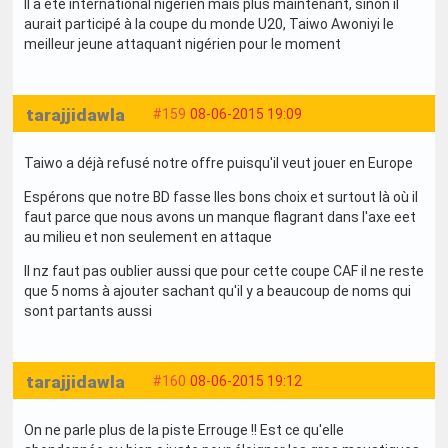
Il a été international nigérien mais plus maintenant, sinon il
aurait participé à la coupe du monde U20, Taiwo Awoniyi le
meilleur jeune attaquant nigérien pour le moment
tarajjidawla
#159
08-06-2015 19:09
Taiwo a déjà refusé notre offre puisqu'il veut jouer en Europe
Espérons que notre BD fasse lles bons choix et surtout là où il
faut parce que nous avons un manque flagrant dans l'axe eet
au milieu et non seulement en attaque
Il nz faut pas oublier aussi que pour cette coupe CAF il ne reste
que 5 noms à ajouter sachant qu'il y a beaucoup de noms qui
sont partants aussi
tarajjidawla
#160
08-06-2015 19:12
On ne parle plus de la piste Errouge !! Est ce qu'elle