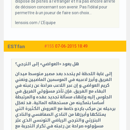
dispose de pistes à l’étranger et n’a pas encore arrêté
de décision concernant son avenir. Pas l’idéal pour
permettre à un joueur de faire son choix…
lensois.com / L’Equipe
ESTfan
#155
07-06-2015 18:49
هل يعود «العواضي» إلى الترجي؟
إلى غاية اللحظة لم يتحدد بعد مصير متوسط ميدان
الفريق وأبرز لاعبيه في الموسمين الماضيين ونعني
كريم العواضي.و إن عبر اللاعب صراحة عن رغبته في
البقاء مع الفريق، فإن تأخر مسؤولي الفريق في
الجلوس إليه وإنهاء مسألة تجديد عقده والمرتبطة
أساسا بتمكينه من مستحقاته المالية، قد تعجّل
برحيله عن مركب باردو خاصة مع العروض الكثيرة التي
يمتلكها وأبرزها من النادي الصفاقسي والنادي
البنزرتي والترجي الرياضي التونسي الذي عبّر
مسؤولوه صراحة عن رغبته في تكرار التجربة مع