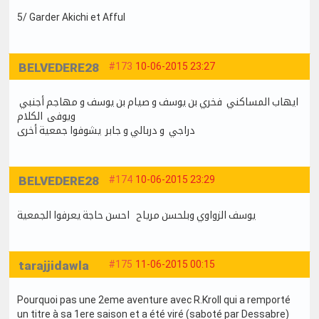
5/ Garder Akichi et Afful
BELVEDERE28
#173
10-06-2015 23:27
ايهاب المساكني فخري بن يوسف و صيام بن يوسف و مهاجم أجنبي
ويوفى الكلام
دراجي و دربالي و جابر يشوفوا جمعية أخرى
BELVEDERE28
#174
10-06-2015 23:29
يوسف الزواوي وبلحسن مرياح احسن حاجة يعرفوا الجمعية
tarajjidawla
#175
11-06-2015 00:15
Pourquoi pas une 2eme aventure avec R.Kroll qui a remporté
un titre à sa 1ere saison et a été viré (saboté par Dessabre)