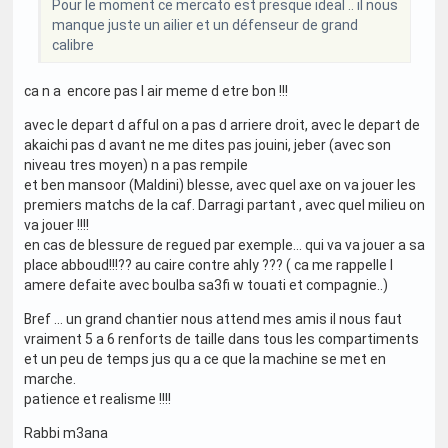
Pour le moment ce mercato est presque ideal .. il nous
manque juste un ailier et un défenseur de grand
calibre
ca n a encore pas l air meme d etre bon !!!
avec le depart d afful on a pas d arriere droit, avec le depart de
akaichi pas d avant ne me dites pas jouini, jeber (avec son
niveau tres moyen) n a pas rempile
et ben mansoor (Maldini) blesse, avec quel axe on va jouer les
premiers matchs de la caf. Darragi partant , avec quel milieu on
va jouer !!!!
en cas de blessure de regued par exemple... qui va va jouer a sa
place abboud!!!?? au caire contre ahly ??? ( ca me rappelle l
amere defaite avec boulba sa3fi w touati et compagnie..)
Bref ... un grand chantier nous attend mes amis il nous faut
vraiment 5 a 6 renforts de taille dans tous les compartiments
et un peu de temps jus qu a ce que la machine se met en
marche.
patience et realisme !!!!
Rabbi m3ana