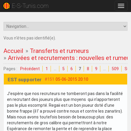
E-S-Tunis.com
Bascu
la
navig
Vous n'êtes pas identifié(e).
Accueil
»
Transferts et rumeurs
»
Arrivées et recrutements : nouvelles et rumeu
Pages :
Précédent
1
…
5
6
7
8
9
…
509
Sui
EST supporter
#151
05-06-2015 20:10
J'espère que nos recruteurs ne tomberont pas dans la facilité
en recrutant des joueurs plus que moyens qui n'apporteront
pas le plus escompté. Regaii est un bon joueur doté d'une
bonne frappe (il l' a prouvé contre nous et contre les zanatirs).
Mais nous avons toutefois besoin de beaucoup plus: des
recrutements de gros calibre qui permettront à notre
Espérance de remonter la pente et de reprendre la place