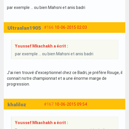
par exemple ... ou bien Mahsni et anis badri
Ultraslan1905
#166
10-06-2015 02:03
Youssef Mkachakh a écrit :
par exemple ... ou bien Mahsni et anis badri
J'ai rien trouvé d'exceptionnel chez ce Badri, je préfère Rouge, il
connait notre championnat et a une énorme marge de
progression.
khaliloz
#167
10-06-2015 09:54
Youssef Mkachakh a écrit :