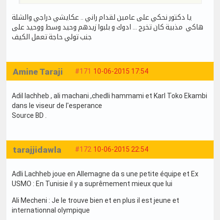
يا دكتور نحكي على عامين لقدام راني .. عكايشي دراجي والشلة
هاكي مذبية كان تخرج ... ادوك و بلبوا زيدهم وحيد وسط ووحيد على
جنب تولي حاجة تعمل الكيف
Amine Taraji
#171
10-06-2015 17:54
Adil lachheb , ali machani ,chedli hammami et Karl Toko Ekambi
dans le viseur de l'esperance
Source BD .
tarajjidawla
#172
10-06-2015 22:54
Adli Lachheb joue en Allemagne da s une petite équipe et Ex
USMO : En Tunisie il y a suprêmement mieux que lui
Ali Mecheni : Je le trouve bien et en plus il est jeune et
internationnal olympique