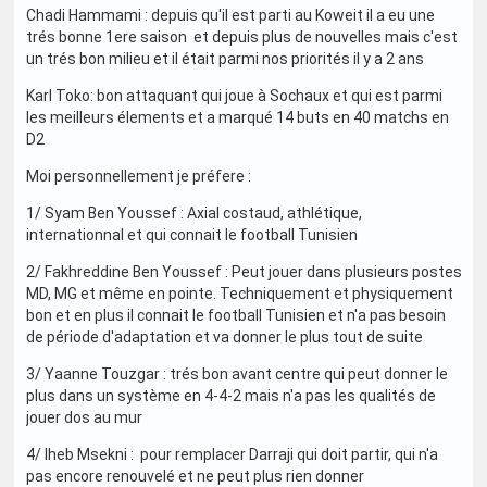
Chadi Hammami : depuis qu'il est parti au Koweit il a eu une
trés bonne 1ere saison et depuis plus de nouvelles mais c'est
un trés bon milieu et il était parmi nos priorités il y a 2 ans
Karl Toko: bon attaquant qui joue à Sochaux et qui est parmi
les meilleurs élements et a marqué 14 buts en 40 matchs en
D2
Moi personnellement je préfere :
1/ Syam Ben Youssef : Axial costaud, athlétique,
internationnal et qui connait le football Tunisien
2/ Fakhreddine Ben Youssef : Peut jouer dans plusieurs postes
MD, MG et même en pointe. Techniquement et physiquement
bon et en plus il connait le football Tunisien et n'a pas besoin
de période d'adaptation et va donner le plus tout de suite
3/ Yaanne Touzgar : trés bon avant centre qui peut donner le
plus dans un système en 4-4-2 mais n'a pas les qualités de
jouer dos au mur
4/ Iheb Msekni : pour remplacer Darraji qui doit partir, qui n'a
pas encore renouvelé et ne peut plus rien donner