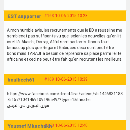
EST supporter
#168
10-06-2015 10:23
A mon humble avis, les recrutements que le BD a réussi ne me
semblenet pas suffisants vu que, selon les nouvelles qu'on lit
ici et là, Akaichi, Darraji, Afful sont partants. Il nous faut
beaucoup plus que Regai et Rabii, ces deux sont peut être
bons mais TARAJI a besoin de reprendre sa place parmi l'élite
africaine et ceci ne peut être fait qu'en recrutant les meilleurs.
boulhech61
#169
10-06-2015 10:39
https://www.facebook.com/direct4live/videos/vb.1446831188
75157/1041469109196549/?type=1&theater
فوزي البنزرتي في الترجي
Youssef Mkachakh
#170
10-06-2015 12:40