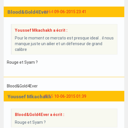
Blood&Gold4Ever
#164
09-06-2015 23:41
Youssef Mkachakh a écrit :
Pour le moment ce mercato est presque ideal .. il nous
manque juste un ailier et un défenseur de grand
calibre
Rouge et Syam ?
Blood&Gold4Ever
Youssef Mkachakh
#165
10-06-2015 01:39
Blood&Gold4Ever a écrit :
Rouge et Syam ?