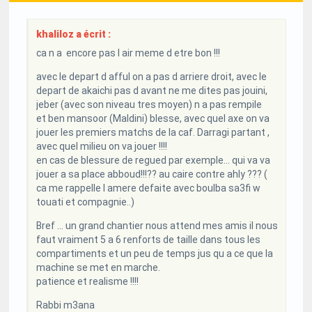
khaliloz a écrit :
ca n a encore pas l air meme d etre bon !!!
avec le depart d afful on a pas d arriere droit, avec le
depart de akaichi pas d avant ne me dites pas jouini,
jeber (avec son niveau tres moyen) n a pas rempile
et ben mansoor (Maldini) blesse, avec quel axe on va
jouer les premiers matchs de la caf. Darragi partant ,
avec quel milieu on va jouer !!!!
en cas de blessure de regued par exemple... qui va va
jouer a sa place abboud!!!?? au caire contre ahly ??? (
ca me rappelle l amere defaite avec boulba sa3fi w
touati et compagnie..)
Bref ... un grand chantier nous attend mes amis il nous
faut vraiment 5 a 6 renforts de taille dans tous les
compartiments et un peu de temps jus qu a ce que la
machine se met en marche.
patience et realisme !!!!
Rabbi m3ana