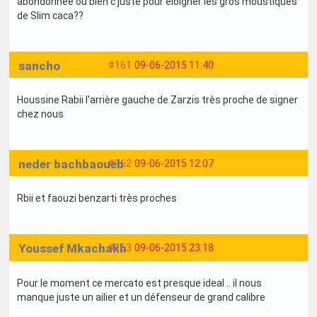
abondonnée ou bien c juste pour éloigner les gros moustiques
de Slim caca??
sancho
#161
09-06-2015 11:40
Houssine Rabii l'arrière gauche de Zarzis très proche de signer
chez nous
neder bachbaoueb
#162
09-06-2015 12:07
Rbii et faouzi benzarti très proches
Youssef Mkachakh
#163
09-06-2015 23:18
Pour le moment ce mercato est presque ideal .. il nous
manque juste un ailier et un défenseur de grand calibre