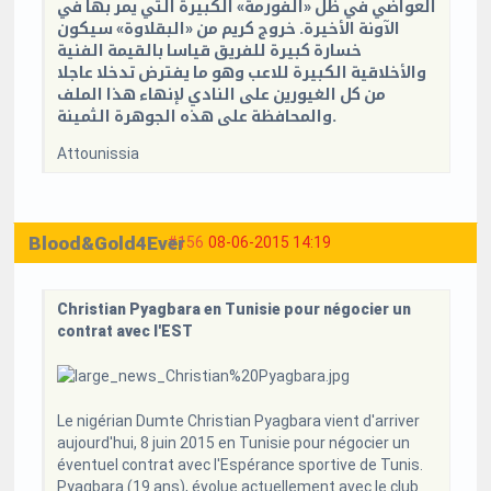
العواضي في ظل «الفورمة» الكبيرة التي يمر بها في
الآونة الأخيرة. خروج كريم من «البقلاوة» سيكون
خسارة كبيرة للفريق قياسا بالقيمة الفنية
والأخلاقية الكبيرة للاعب وهو ما يفترض تدخلا عاجلا
من كل الغيورين على النادي لإنهاء هذا الملف
والمحافظة على هذه الجوهرة الثمينة.
Attounissia
Blood&Gold4Ever
#156
08-06-2015 14:19
Christian Pyagbara en Tunisie pour négocier un
contrat avec l'EST
Le nigérian Dumte Christian Pyagbara vient d'arriver
aujourd'hui, 8 juin 2015 en Tunisie pour négocier un
éventuel contrat avec l'Espérance sportive de Tunis.
Pyagbara (19 ans), évolue actuellement avec le club