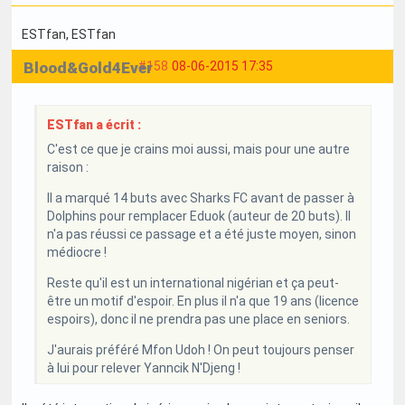
ESTfan
, ESTfan
Blood&Gold4Ever
#158
08-06-2015 17:35
ESTfan a écrit :
C'est ce que je crains moi aussi, mais pour une autre
raison :
Il a marqué 14 buts avec Sharks FC avant de passer à
Dolphins pour remplacer Eduok (auteur de 20 buts). Il
n'a pas réussi ce passage et a été juste moyen, sinon
médiocre !
Reste qu'il est un international nigérian et ça peut-
être un motif d'espoir. En plus il n'a que 19 ans (licence
espoirs), donc il ne prendra pas une place en seniors.
J'aurais préféré Mfon Udoh ! On peut toujours penser
à lui pour relever Yanncik N'Djeng !