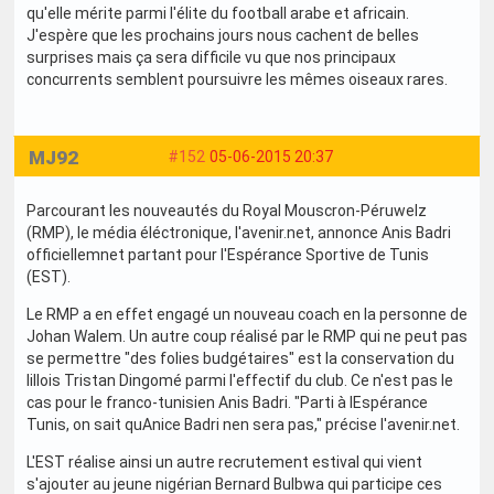
qu'elle mérite parmi l'élite du football arabe et africain.
J'espère que les prochains jours nous cachent de belles
surprises mais ça sera difficile vu que nos principaux
concurrents semblent poursuivre les mêmes oiseaux rares.
MJ92
#152
05-06-2015 20:37
Parcourant les nouveautés du Royal Mouscron-Péruwelz
(RMP), le média éléctronique, l'avenir.net, annonce Anis Badri
officiellemnet partant pour l'Espérance Sportive de Tunis
(EST).
Le RMP a en effet engagé un nouveau coach en la personne de
Johan Walem. Un autre coup réalisé par le RMP qui ne peut pas
se permettre "des folies budgétaires" est la conservation du
lillois Tristan Dingomé parmi l'effectif du club. Ce n'est pas le
cas pour le franco-tunisien Anis Badri. "Parti à lEspérance
Tunis, on sait quAnice Badri nen sera pas," précise l'avenir.net.
L'EST réalise ainsi un autre recrutement estival qui vient
s'ajouter au jeune nigérian Bernard Bulbwa qui participe ces