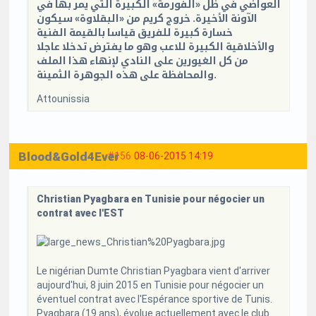
العواضي في ظل «الفورمة» الكبيرة التي يمر بها في
الآونة الأخيرة. خروج كريم من «البقلاوة» سيكون
خسارة كبيرة للفريق قياسا بالقيمة الفنية
والأخلاقية الكبيرة للاعب وهو ما يفترض تدخلا عاجلا
من كل الغيورين على النادي لإنهاء هذا الملف
والمحافظة على هذه الجوهرة الثمينة.
Attounissia
Blood&Gold4Ever
#156
08-06-2015 14:19
Christian Pyagbara en Tunisie pour négocier un
contrat avec l'EST
Le nigérian Dumte Christian Pyagbara vient d'arriver
aujourd'hui, 8 juin 2015 en Tunisie pour négocier un
éventuel contrat avec l'Espérance sportive de Tunis.
Pyagbara (19 ans), évolue actuellement avec le club