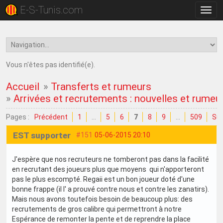
E-S-Tunis.com
Bascu
la
navig
Vous n'êtes pas identifié(e).
Accueil
»
Transferts et rumeurs
»
Arrivées et recrutements : nouvelles et rumeu
Pages :
Précédent
1
…
5
6
7
8
9
…
509
Sui
EST supporter
#151
05-06-2015 20:10
J'espère que nos recruteurs ne tomberont pas dans la facilité
en recrutant des joueurs plus que moyens qui n'apporteront
pas le plus escompté. Regaii est un bon joueur doté d'une
bonne frappe (il l' a prouvé contre nous et contre les zanatirs).
Mais nous avons toutefois besoin de beaucoup plus: des
recrutements de gros calibre qui permettront à notre
Espérance de remonter la pente et de reprendre la place