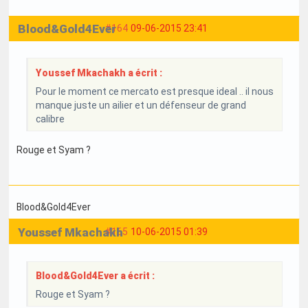
Blood&Gold4Ever
#164
09-06-2015 23:41
Youssef Mkachakh a écrit :
Pour le moment ce mercato est presque ideal .. il nous
manque juste un ailier et un défenseur de grand
calibre
Rouge et Syam ?
Blood&Gold4Ever
Youssef Mkachakh
#165
10-06-2015 01:39
Blood&Gold4Ever a écrit :
Rouge et Syam ?