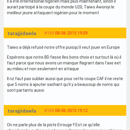
Il a été international nigérien mais plus maintenant, sinon il
aurait participé à la coupe du monde U20, Taiwo Awoniyi le
meilleur jeune attaquant nigérien pour le moment
tarajjidawla
#159
08-06-2015 19:09
Taiwo a déjà refusé notre offre puisqu'il veut jouer en Europe
Espérons que notre BD fasse lles bons choix et surtout là où il
faut parce que nous avons un manque flagrant dans l'axe eet
au milieu et non seulement en attaque
Il nz faut pas oublier aussi que pour cette coupe CAF il ne reste
que 5 noms à ajouter sachant qu'il y a beaucoup de noms qui
sont partants aussi
tarajjidawla
#160
08-06-2015 19:12
On ne parle plus de la piste Errouge !! Est ce qu'elle