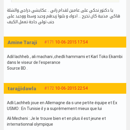
يا دكتور نحكي على عامين لقدام راني .. عكايشي دراجي والشلة
هاكي مذبية كان تخرج ... ادوك و بلبوا زيدهم وحيد وسط ووحيد على
جنب تولي حاجة تعمل الكيف
Amine Taraji
#171
10-06-2015 17:54
Adil lachheb , ali machani ,chedli hammami et Karl Toko Ekambi
dans le viseur de l'esperance
Source BD .
tarajjidawla
#172
10-06-2015 22:54
Adli Lachheb joue en Allemagne da s une petite équipe et Ex
USMO : En Tunisie il y a suprêmement mieux que lui
Ali Mecheni : Je le trouve bien et en plus il est jeune et
internationnal olympique