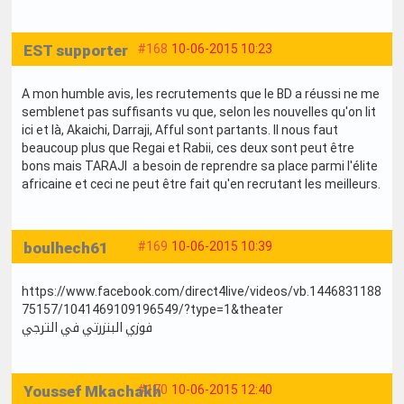
EST supporter
#168
10-06-2015 10:23
A mon humble avis, les recrutements que le BD a réussi ne me
semblenet pas suffisants vu que, selon les nouvelles qu'on lit
ici et là, Akaichi, Darraji, Afful sont partants. Il nous faut
beaucoup plus que Regai et Rabii, ces deux sont peut être
bons mais TARAJI a besoin de reprendre sa place parmi l'élite
africaine et ceci ne peut être fait qu'en recrutant les meilleurs.
boulhech61
#169
10-06-2015 10:39
https://www.facebook.com/direct4live/videos/vb.1446831188
75157/1041469109196549/?type=1&theater
فوزي البنزرتي في الترجي
Youssef Mkachakh
#170
10-06-2015 12:40