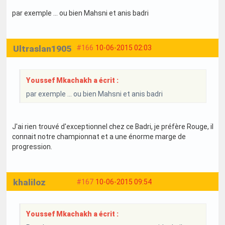
par exemple ... ou bien Mahsni et anis badri
Ultraslan1905
#166
10-06-2015 02:03
Youssef Mkachakh a écrit :
par exemple ... ou bien Mahsni et anis badri
J'ai rien trouvé d'exceptionnel chez ce Badri, je préfère Rouge, il
connait notre championnat et a une énorme marge de
progression.
khaliloz
#167
10-06-2015 09:54
Youssef Mkachakh a écrit :