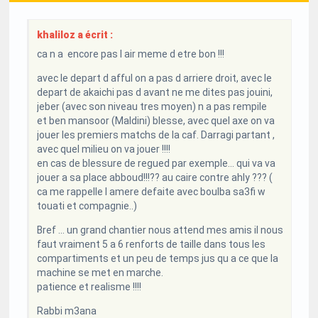
khaliloz a écrit :
ca n a encore pas l air meme d etre bon !!!
avec le depart d afful on a pas d arriere droit, avec le
depart de akaichi pas d avant ne me dites pas jouini,
jeber (avec son niveau tres moyen) n a pas rempile
et ben mansoor (Maldini) blesse, avec quel axe on va
jouer les premiers matchs de la caf. Darragi partant ,
avec quel milieu on va jouer !!!!
en cas de blessure de regued par exemple... qui va va
jouer a sa place abboud!!!?? au caire contre ahly ??? (
ca me rappelle l amere defaite avec boulba sa3fi w
touati et compagnie..)
Bref ... un grand chantier nous attend mes amis il nous
faut vraiment 5 a 6 renforts de taille dans tous les
compartiments et un peu de temps jus qu a ce que la
machine se met en marche.
patience et realisme !!!!
Rabbi m3ana