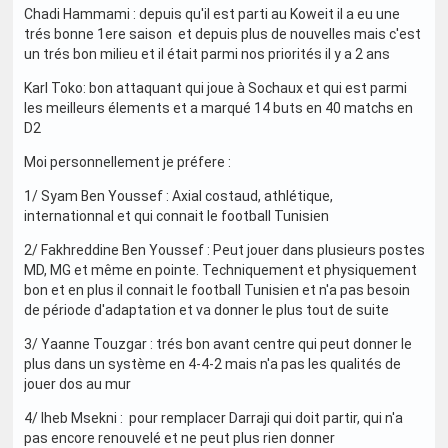
Chadi Hammami : depuis qu'il est parti au Koweit il a eu une
trés bonne 1ere saison et depuis plus de nouvelles mais c'est
un trés bon milieu et il était parmi nos priorités il y a 2 ans
Karl Toko: bon attaquant qui joue à Sochaux et qui est parmi
les meilleurs élements et a marqué 14 buts en 40 matchs en
D2
Moi personnellement je préfere :
1/ Syam Ben Youssef : Axial costaud, athlétique,
internationnal et qui connait le football Tunisien
2/ Fakhreddine Ben Youssef : Peut jouer dans plusieurs postes
MD, MG et même en pointe. Techniquement et physiquement
bon et en plus il connait le football Tunisien et n'a pas besoin
de période d'adaptation et va donner le plus tout de suite
3/ Yaanne Touzgar : trés bon avant centre qui peut donner le
plus dans un système en 4-4-2 mais n'a pas les qualités de
jouer dos au mur
4/ Iheb Msekni : pour remplacer Darraji qui doit partir, qui n'a
pas encore renouvelé et ne peut plus rien donner