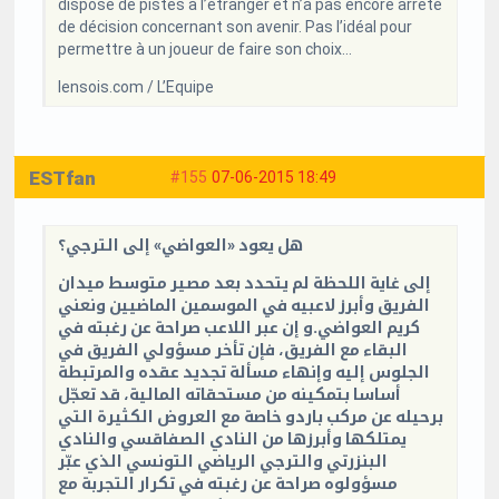
dispose de pistes à l’étranger et n’a pas encore arrêté
de décision concernant son avenir. Pas l’idéal pour
permettre à un joueur de faire son choix…
lensois.com / L’Equipe
ESTfan
#155
07-06-2015 18:49
هل يعود «العواضي» إلى الترجي؟
إلى غاية اللحظة لم يتحدد بعد مصير متوسط ميدان
الفريق وأبرز لاعبيه في الموسمين الماضيين ونعني
كريم العواضي.و إن عبر اللاعب صراحة عن رغبته في
البقاء مع الفريق، فإن تأخر مسؤولي الفريق في
الجلوس إليه وإنهاء مسألة تجديد عقده والمرتبطة
أساسا بتمكينه من مستحقاته المالية، قد تعجّل
برحيله عن مركب باردو خاصة مع العروض الكثيرة التي
يمتلكها وأبرزها من النادي الصفاقسي والنادي
البنزرتي والترجي الرياضي التونسي الذي عبّر
مسؤولوه صراحة عن رغبته في تكرار التجربة مع