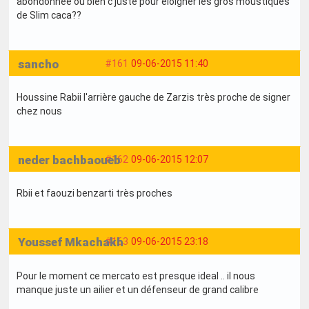
abondonnée ou bien c juste pour éloigner les gros moustiques
de Slim caca??
sancho
#161
09-06-2015 11:40
Houssine Rabii l'arrière gauche de Zarzis très proche de signer
chez nous
neder bachbaoueb
#162
09-06-2015 12:07
Rbii et faouzi benzarti très proches
Youssef Mkachakh
#163
09-06-2015 23:18
Pour le moment ce mercato est presque ideal .. il nous
manque juste un ailier et un défenseur de grand calibre