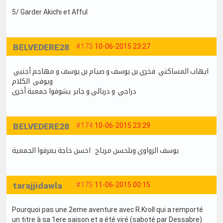
5/ Garder Akichi et Afful
BELVEDERE28
#173
10-06-2015 23:27
ايهاب المساكني فخري بن يوسف و صيام بن يوسف و مهاجم أجنبي
ويوفى الكلام
دراجي و دربالي و جابر يشوفوا جمعية أخرى
BELVEDERE28
#174
10-06-2015 23:29
يوسف الزواوي وبلحسن مرياح احسن حاجة يعرفوا الجمعية
tarajjidawla
#175
11-06-2015 00:15
Pourquoi pas une 2eme aventure avec R.Kroll qui a remporté
un titre à sa 1ere saison et a été viré (saboté par Dessabre)