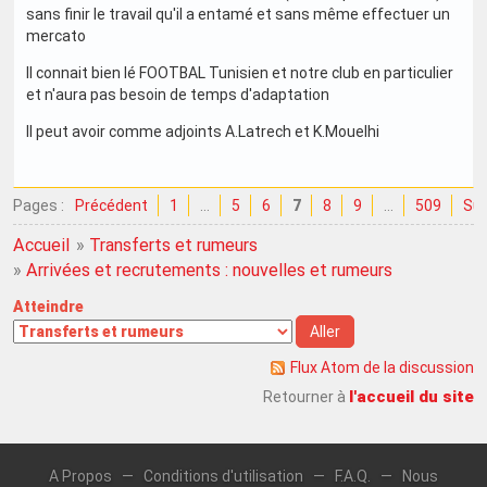
sans finir le travail qu'il a entamé et sans même effectuer un
mercato
Il connait bien lé FOOTBAL Tunisien et notre club en particulier
et n'aura pas besoin de temps d'adaptation
Il peut avoir comme adjoints A.Latrech et K.Mouelhi
Pages :
Précédent
1
…
5
6
7
8
9
…
509
Sui
Accueil
»
Transferts et rumeurs
»
Arrivées et recrutements : nouvelles et rumeurs
Atteindre
Flux Atom de la discussion
l'accueil du site
Retourner à
A Propos
—
Conditions d'utilisation
—
F.A.Q.
—
Nous