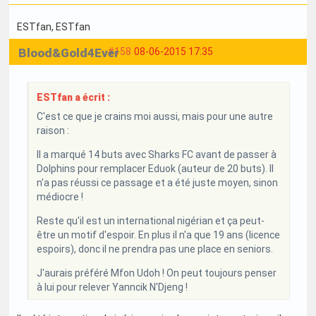
ESTfan
, ESTfan
Blood&Gold4Ever
#158
08-06-2015 17:35
ESTfan a écrit :
C'est ce que je crains moi aussi, mais pour une autre
raison :
Il a marqué 14 buts avec Sharks FC avant de passer à
Dolphins pour remplacer Eduok (auteur de 20 buts). Il
n'a pas réussi ce passage et a été juste moyen, sinon
médiocre !
Reste qu'il est un international nigérian et ça peut-
être un motif d'espoir. En plus il n'a que 19 ans (licence
espoirs), donc il ne prendra pas une place en seniors.
J'aurais préféré Mfon Udoh ! On peut toujours penser
à lui pour relever Yanncik N'Djeng !