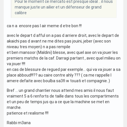
Pour le moment ce mercato est presque ideal .. il nous
manque juste un ailier et un défenseur de grand
calibre
ca n a encore pas l air meme d etre bon !!!
avec le depart d afful on a pas d arriere droit, avec le depart de
akaichi pas d avant ne me dites pas jouini, jeber (avec son
niveau tres moyen) n a pas rempile
et ben mansoor (Maldini) blesse, avec quel axe on va jouer les
premiers matchs de la caf. Darragi partant , avec quel milieu on
va jouer !!!!
en cas de blessure de regued par exemple... qui va va jouer a sa
place abboud!!!?? au caire contre ahly ??? ( ca me rappelle l
amere defaite avec boulba sa3fi w touati et compagnie..)
Bref ... un grand chantier nous attend mes amis il nous faut
vraiment 5 a 6 renforts de taille dans tous les compartiments
et un peu de temps jus qu a ce que la machine se met en
marche.
patience et realisme !!!!
Rabbi m3ana