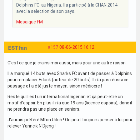
Dolphins FC au Nigeria. Il a participé à la CHAN 2014
avec la sélection de son pays.
Mosaique FM
ESTfan
#157
08-06-2015 16:12
C'est ce que je crains moi aussi, mais pour une autre raison :
Il a marqué 14 buts avec Sharks FC avant de passer à Dolphins
pour remplacer Eduok (auteur de 20 buts). Il n'a pas réussi ce
passage et a été juste moyen, sinon médiocre !
Reste qu'il est un international nigérian et ça peut-être un
motif d'espoir. En plus il n'a que 19 ans (licence espoirs), donc il
ne prendra pas une place en seniors.
J'aurais préféré Mfon Udoh ! On peut toujours penser à lui pour
relever Yanncik N'Djeng !