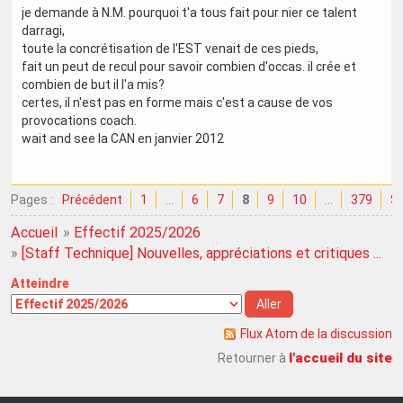
je demande à N.M. pourquoi t'a tous fait pour nier ce talent
darragi,
toute la concrétisation de l'EST venait de ces pieds,
fait un peut de recul pour savoir combien d'occas. il crée et
combien de but il l'a mis?
certes, il n'est pas en forme mais c'est a cause de vos
provocations coach.
wait and see la CAN en janvier 2012
Pages :
Précédent
1
…
6
7
8
9
10
…
379
Su
Accueil
»
Effectif 2025/2026
»
[Staff Technique] Nouvelles, appréciations et critiques ...
Atteindre
Flux Atom de la discussion
l'accueil du site
Retourner à