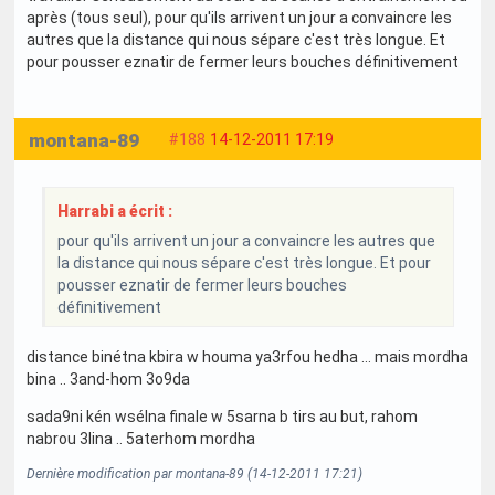
après (tous seul), pour qu'ils arrivent un jour a convaincre les
autres que la distance qui nous sépare c'est très longue. Et
pour pousser eznatir de fermer leurs bouches définitivement
montana-89
#188
14-12-2011 17:19
Harrabi a écrit :
pour qu'ils arrivent un jour a convaincre les autres que
la distance qui nous sépare c'est très longue. Et pour
pousser eznatir de fermer leurs bouches
définitivement
distance binétna kbira w houma ya3rfou hedha ... mais mordha
bina .. 3and-hom 3o9da
sada9ni kén wsélna finale w 5sarna b tirs au but, rahom
nabrou 3lina .. 5aterhom mordha
Dernière modification par montana-89 (14-12-2011 17:21)