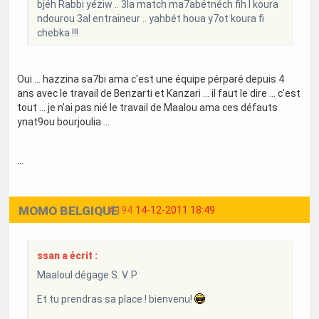
bjéh Rabbi yéziw .. 3la match ma7abétnéch fih l koura
ndourou 3al entraineur .. yahbét houa y7ot koura fi
chebka !!!
Oui ... hazzina sa7bi ama c'est une équipe pérparé depuis 4
ans avec le travail de Benzarti et Kanzari ... il faut le dire ... c'est
tout ... je n'ai pas nié le travail de Maalou ama ces défauts
ynat9ou bourjoulia ...
...
MOMO BELGIQUE
#194
14-12-2011 18:49
ssan a écrit :
Maaloul dégage S. V. P.
Et tu prendras sa place ! bienvenu!