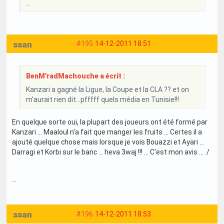
...
ssan
#195
14-12-2011 18:51
BenM'radMachouche a écrit :
Kanzari a gagné la Ligue, la Coupe et la CLA ?? et on
m'aurait rien dit...pfffff quels média en Tunisie!!!
En quelque sorte oui, la plupart des joueurs ont été formé par
Kanzari ... Maaloul n'a fait que manger les fruits ... Certes il a
ajouté quelque chose mais lorsque je vois Bouazzi et Ayari ...
Darragi et Korbi sur le banc ... heva 3waj !!! ... C'est mon avis ... ./
...
ssan
#196
14-12-2011 18:53