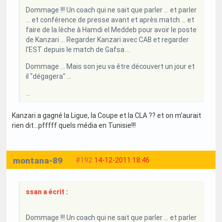
Dommage !!! Un coach qui ne sait que parler ... et parler
... et conférence de presse avant et après match ... et
faire de la lèche à Hamdi el Meddeb pour avoir le poste
de Kanzari ... Regarder Kanzari avec CAB et regarder
l'EST depuis le match de Gafsa ...
Dommage ... Mais son jeu va être découvert un jour et
il "dégagera" ...
...
Kanzari a gagné la Ligue, la Coupe et la CLA ?? et on m'aurait
rien dit...pfffff quels média en Tunisie!!!
montana-89
#192
14-12-2011 18:46
ssan a écrit :
Dommage !!! Un coach qui ne sait que parler ... et parler