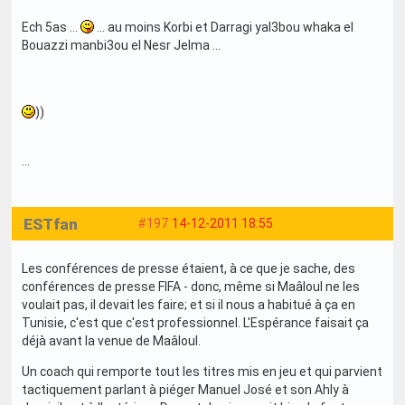
Ech 5as ...
... au moins Korbi et Darragi yal3bou whaka el
Bouazzi manbi3ou el Nesr Jelma ...
))
...
ESTfan
#197
14-12-2011 18:55
Les conférences de presse étaient, à ce que je sache, des
conférences de presse FIFA - donc, même si Maâloul ne les
voulait pas, il devait les faire; et si il nous a habitué à ça en
Tunisie, c'est que c'est professionnel. L'Espérance faisait ça
déjà avant la venue de Maâloul.
Un coach qui remporte tout les titres mis en jeu et qui parvient
tactiquement parlant à piéger Manuel José et son Ahly à