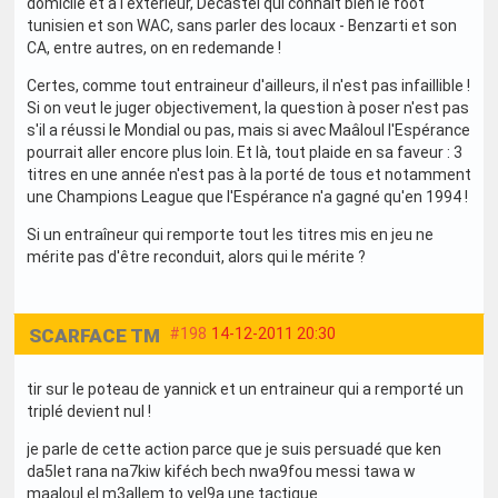
domicile et à l'extérieur, Decastel qui connait bien le foot
tunisien et son WAC, sans parler des locaux - Benzarti et son
CA, entre autres, on en redemande !
Certes, comme tout entraineur d'ailleurs, il n'est pas infaillible !
Si on veut le juger objectivement, la question à poser n'est pas
s'il a réussi le Mondial ou pas, mais si avec Maâloul l'Espérance
pourrait aller encore plus loin. Et là, tout plaide en sa faveur : 3
titres en une année n'est pas à la porté de tous et notamment
une Champions League que l'Espérance n'a gagné qu'en 1994 !
Si un entraîneur qui remporte tout les titres mis en jeu ne
mérite pas d'être reconduit, alors qui le mérite ?
SCARFACE TM
#198
14-12-2011 20:30
tir sur le poteau de yannick et un entraineur qui a remporté un
triplé devient nul !
je parle de cette action parce que je suis persuadé que ken
da5let rana na7kiw kiféch bech nwa9fou messi tawa w
maaloul el m3allem to yel9a une tactique