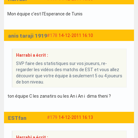
Mon équipe c'est l'Esperance de Tunis
anis taraji 1919
#178
14-12-2011 16:10
Harrabi a écrit :
SVP faire des statistiques sur vos joueurs, re-
regarder les vidéos des matchs de EST et vous allez
découvrir que votre équipe à seulement 5 ou 4 joueurs
de bon niveau.
ton équipe C les zanatirs ou les An i An i dima theni ?
ESTfan
#179
14-12-2011 16:13
Harrabi a écrit :