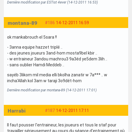
Dernière modification par ESTist 4ever (14-12-2011 16:53)
montana-89
#186
14-12-2011 16:59
ok mankabrouch el 5sara !!
- 3anna equipe hazzet triplé ..
- des jeunes joueurs 3and-hom mosta9bel kbir ..
- w entraineur 3andou machrou3 9a3éd ye5dem 3lih ..
- sans oublier Hamdi Meddeb ..
sayéb 3likom mil media elli bkolha zanatir w 7a*** .. w
incha'Allah kol 3am w taraji 3o9dét-hom
Dernière modification par montana-89 (14-12-2011 17:01)
Harrabi
#187
14-12-2011 17:11
Il faut pousser l'entraineur, les joueurs et tous le staf pour
travailler sérieusement au cours du séance d'entrainement où