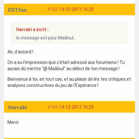
ESTfan
#182
14-12-2011 16:20
Harrabi a écrit :
le message est pour Maâloul .
Ah, d'accord !
On a eu l'impression que c'était adressé aux forumiens ! Tu
aurais dû mettre "@ Maâloul" au début de ton message !
Bienvenue à toi, en tout cas, et au plaisir de lire tes critiques et
analyses constructives du jeu de l'Espérance !
Harrabi
#183
14-12-2011 16:25
Merci