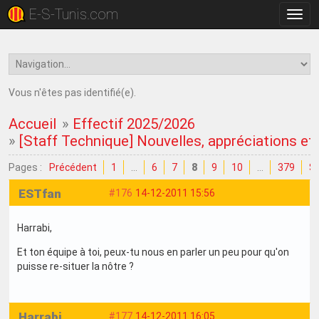
E-S-Tunis.com
Bascu
la
navig
Vous n'êtes pas identifié(e).
Accueil
»
Effectif 2025/2026
»
[Staff Technique] Nouvelles, appréciations et c
Pages :
Précédent
1
…
6
7
8
9
10
…
379
Su
ESTfan
#176
14-12-2011 15:56
Harrabi,
Et ton équipe à toi, peux-tu nous en parler un peu pour qu'on
puisse re-situer la nôtre ?
Harrabi
#177
14-12-2011 16:05