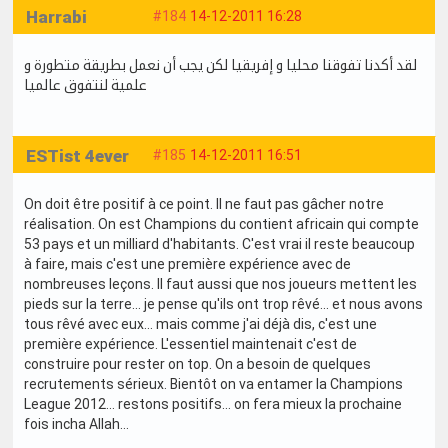
Harrabi
#184
14-12-2011 16:28
لقد أكدنا تفوقنا محليا و إفريقيا لكن يجب أن نعمل بطريقة متطورة و
علمية لنتفوق عالميا
ESTist 4ever
#185
14-12-2011 16:51
On doit être positif à ce point. Il ne faut pas gâcher notre
réalisation. On est Champions du contient africain qui compte
53 pays et un milliard d'habitants. C'est vrai il reste beaucoup
à faire, mais c'est une première expérience avec de
nombreuses leçons. Il faut aussi que nos joueurs mettent les
pieds sur la terre... je pense qu'ils ont trop rêvé... et nous avons
tous rêvé avec eux… mais comme j'ai déjà dis, c'est une
première expérience. L'essentiel maintenait c'est de
construire pour rester on top. On a besoin de quelques
recrutements sérieux. Bientôt on va entamer la Champions
League 2012… restons positifs… on fera mieux la prochaine
fois incha Allah…