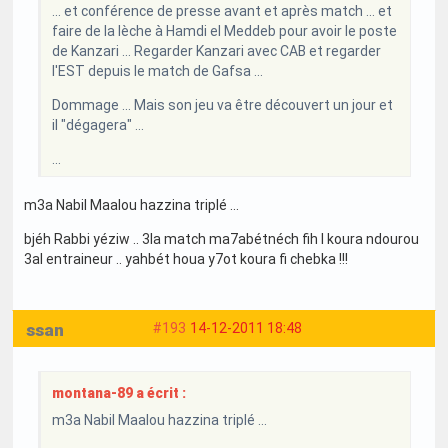
... et conférence de presse avant et après match ... et
faire de la lèche à Hamdi el Meddeb pour avoir le poste
de Kanzari ... Regarder Kanzari avec CAB et regarder
l'EST depuis le match de Gafsa ...
Dommage ... Mais son jeu va être découvert un jour et
il "dégagera" ...
...
m3a Nabil Maalou hazzina triplé ...
bjéh Rabbi yéziw .. 3la match ma7abétnéch fih l koura ndourou
3al entraineur .. yahbét houa y7ot koura fi chebka !!!
ssan
#193
14-12-2011 18:48
montana-89 a écrit :
m3a Nabil Maalou hazzina triplé ...