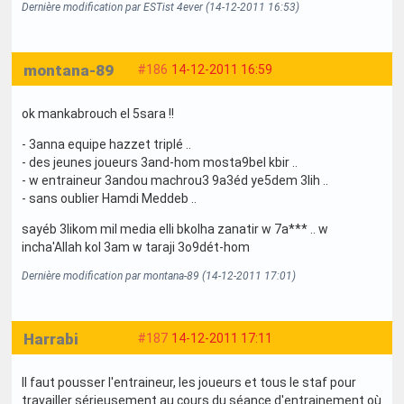
Dernière modification par ESTist 4ever (14-12-2011 16:53)
montana-89
#186
14-12-2011 16:59
ok mankabrouch el 5sara !!
- 3anna equipe hazzet triplé ..
- des jeunes joueurs 3and-hom mosta9bel kbir ..
- w entraineur 3andou machrou3 9a3éd ye5dem 3lih ..
- sans oublier Hamdi Meddeb ..
sayéb 3likom mil media elli bkolha zanatir w 7a*** .. w
incha'Allah kol 3am w taraji 3o9dét-hom
Dernière modification par montana-89 (14-12-2011 17:01)
Harrabi
#187
14-12-2011 17:11
Il faut pousser l'entraineur, les joueurs et tous le staf pour
travailler sérieusement au cours du séance d'entrainement où