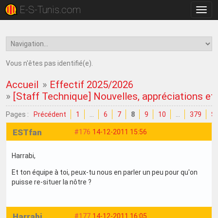
E-S-Tunis.com
Bascu
la
navig
Vous n'êtes pas identifié(e).
Accueil
»
Effectif 2025/2026
»
[Staff Technique] Nouvelles, appréciations et c
Pages :
Précédent
1
…
6
7
8
9
10
…
379
Su
ESTfan
#176
14-12-2011 15:56
Harrabi,
Et ton équipe à toi, peux-tu nous en parler un peu pour qu'on
puisse re-situer la nôtre ?
Harrabi
#177
14-12-2011 16:05