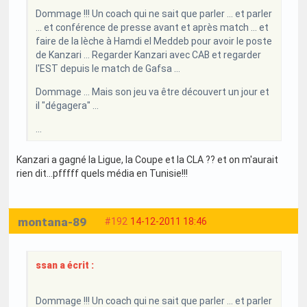
Dommage !!! Un coach qui ne sait que parler ... et parler
... et conférence de presse avant et après match ... et
faire de la lèche à Hamdi el Meddeb pour avoir le poste
de Kanzari ... Regarder Kanzari avec CAB et regarder
l'EST depuis le match de Gafsa ...
Dommage ... Mais son jeu va être découvert un jour et
il "dégagera" ...
...
Kanzari a gagné la Ligue, la Coupe et la CLA ?? et on m'aurait
rien dit...pfffff quels média en Tunisie!!!
montana-89
#192
14-12-2011 18:46
ssan a écrit :
Dommage !!! Un coach qui ne sait que parler ... et parler