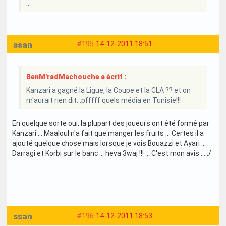
...
ssan
#195
14-12-2011 18:51
BenM'radMachouche a écrit :
Kanzari a gagné la Ligue, la Coupe et la CLA ?? et on
m'aurait rien dit...pfffff quels média en Tunisie!!!
En quelque sorte oui, la plupart des joueurs ont été formé par
Kanzari ... Maaloul n'a fait que manger les fruits ... Certes il a
ajouté quelque chose mais lorsque je vois Bouazzi et Ayari ...
Darragi et Korbi sur le banc ... heva 3waj !!! ... C'est mon avis ... ./
...
ssan
#196
14-12-2011 18:53