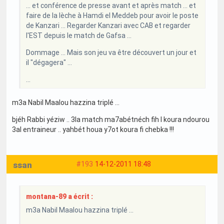
... et conférence de presse avant et après match ... et
faire de la lèche à Hamdi el Meddeb pour avoir le poste
de Kanzari ... Regarder Kanzari avec CAB et regarder
l'EST depuis le match de Gafsa ...
Dommage ... Mais son jeu va être découvert un jour et
il "dégagera" ...
...
m3a Nabil Maalou hazzina triplé ...
bjéh Rabbi yéziw .. 3la match ma7abétnéch fih l koura ndourou
3al entraineur .. yahbét houa y7ot koura fi chebka !!!
ssan
#193
14-12-2011 18:48
montana-89 a écrit :
m3a Nabil Maalou hazzina triplé ...