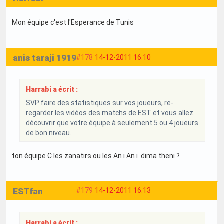
Mon équipe c'est l'Esperance de Tunis
anis taraji 1919
#178
14-12-2011 16:10
Harrabi a écrit :
SVP faire des statistiques sur vos joueurs, re-
regarder les vidéos des matchs de EST et vous allez
découvrir que votre équipe à seulement 5 ou 4 joueurs
de bon niveau.
ton équipe C les zanatirs ou les An i An i dima theni ?
ESTfan
#179
14-12-2011 16:13
Harrabi a écrit :