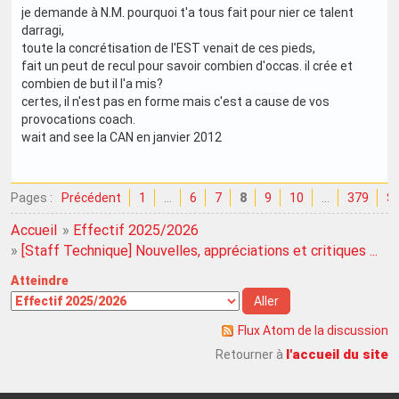
je demande à N.M. pourquoi t'a tous fait pour nier ce talent
darragi,
toute la concrétisation de l'EST venait de ces pieds,
fait un peut de recul pour savoir combien d'occas. il crée et
combien de but il l'a mis?
certes, il n'est pas en forme mais c'est a cause de vos
provocations coach.
wait and see la CAN en janvier 2012
Pages :
Précédent
1
…
6
7
8
9
10
…
379
Su
Accueil
»
Effectif 2025/2026
»
[Staff Technique] Nouvelles, appréciations et critiques ...
Atteindre
Flux Atom de la discussion
l'accueil du site
Retourner à