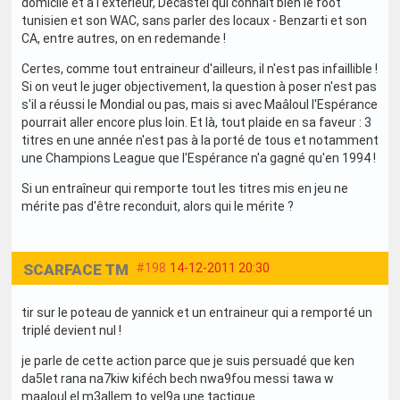
domicile et à l'extérieur, Decastel qui connait bien le foot
tunisien et son WAC, sans parler des locaux - Benzarti et son
CA, entre autres, on en redemande !
Certes, comme tout entraineur d'ailleurs, il n'est pas infaillible !
Si on veut le juger objectivement, la question à poser n'est pas
s'il a réussi le Mondial ou pas, mais si avec Maâloul l'Espérance
pourrait aller encore plus loin. Et là, tout plaide en sa faveur : 3
titres en une année n'est pas à la porté de tous et notamment
une Champions League que l'Espérance n'a gagné qu'en 1994 !
Si un entraîneur qui remporte tout les titres mis en jeu ne
mérite pas d'être reconduit, alors qui le mérite ?
SCARFACE TM
#198
14-12-2011 20:30
tir sur le poteau de yannick et un entraineur qui a remporté un
triplé devient nul !
je parle de cette action parce que je suis persuadé que ken
da5let rana na7kiw kiféch bech nwa9fou messi tawa w
maaloul el m3allem to yel9a une tactique