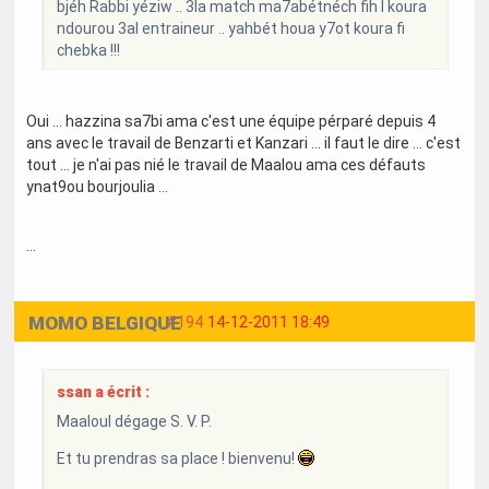
bjéh Rabbi yéziw .. 3la match ma7abétnéch fih l koura
ndourou 3al entraineur .. yahbét houa y7ot koura fi
chebka !!!
Oui ... hazzina sa7bi ama c'est une équipe pérparé depuis 4
ans avec le travail de Benzarti et Kanzari ... il faut le dire ... c'est
tout ... je n'ai pas nié le travail de Maalou ama ces défauts
ynat9ou bourjoulia ...
...
MOMO BELGIQUE
#194
14-12-2011 18:49
ssan a écrit :
Maaloul dégage S. V. P.
Et tu prendras sa place ! bienvenu!