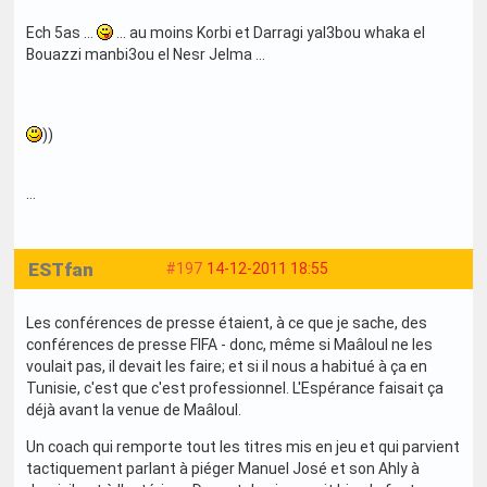
Ech 5as ...
... au moins Korbi et Darragi yal3bou whaka el
Bouazzi manbi3ou el Nesr Jelma ...
))
...
ESTfan
#197
14-12-2011 18:55
Les conférences de presse étaient, à ce que je sache, des
conférences de presse FIFA - donc, même si Maâloul ne les
voulait pas, il devait les faire; et si il nous a habitué à ça en
Tunisie, c'est que c'est professionnel. L'Espérance faisait ça
déjà avant la venue de Maâloul.
Un coach qui remporte tout les titres mis en jeu et qui parvient
tactiquement parlant à piéger Manuel José et son Ahly à