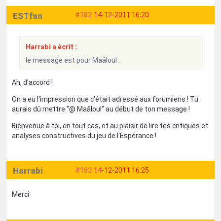
ESTfan
#182
14-12-2011 16:20
Harrabi a écrit :
le message est pour Maâloul .
Ah, d'accord !
On a eu l'impression que c'était adressé aux forumiens ! Tu
aurais dû mettre "@ Maâloul" au début de ton message !
Bienvenue à toi, en tout cas, et au plaisir de lire tes critiques et
analyses constructives du jeu de l'Espérance !
Harrabi
#183
14-12-2011 16:25
Merci