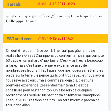
Harrabi
#184
14-12-2011 16:28
لقد أكدنا تفوقنا محليا و إفريقيا لكن يجب أن نعمل بطريقة متطورة و
علمية لنتفوق عالميا
ESTist 4ever
#185
14-12-2011 16:51
On doit être positif à ce point. Il ne faut pas gâcher notre
réalisation. On est Champions du contient africain qui compte
53 pays et un milliard d'habitants. C'est vrai il reste beaucoup
à faire, mais c'est une première expérience avec de
nombreuses leçons. Il faut aussi que nos joueurs mettent les
pieds sur la terre... je pense qu'ils ont trop rêvé... et nous avons
tous rêvé avec eux… mais comme j'ai déjà dis, c'est une
première expérience. L'essentiel maintenait c'est de
construire pour rester on top. On a besoin de quelques
recrutements sérieux. Bientôt on va entamer la Champions
League 2012… restons positifs… on fera mieux la prochaine
fois incha Allah…