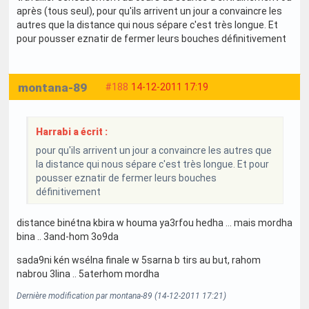
après (tous seul), pour qu'ils arrivent un jour a convaincre les
autres que la distance qui nous sépare c'est très longue. Et
pour pousser eznatir de fermer leurs bouches définitivement
montana-89
#188
14-12-2011 17:19
Harrabi a écrit :
pour qu'ils arrivent un jour a convaincre les autres que
la distance qui nous sépare c'est très longue. Et pour
pousser eznatir de fermer leurs bouches
définitivement
distance binétna kbira w houma ya3rfou hedha ... mais mordha
bina .. 3and-hom 3o9da
sada9ni kén wsélna finale w 5sarna b tirs au but, rahom
nabrou 3lina .. 5aterhom mordha
Dernière modification par montana-89 (14-12-2011 17:21)