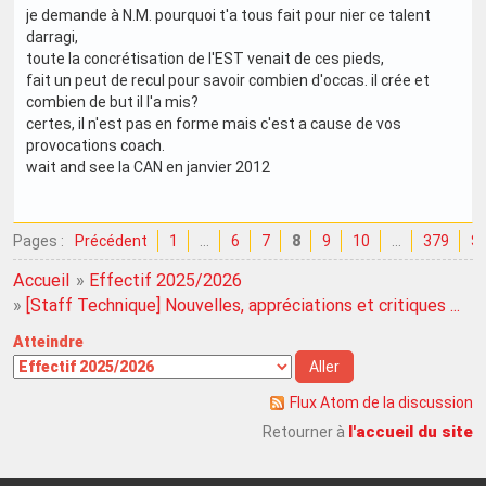
je demande à N.M. pourquoi t'a tous fait pour nier ce talent
darragi,
toute la concrétisation de l'EST venait de ces pieds,
fait un peut de recul pour savoir combien d'occas. il crée et
combien de but il l'a mis?
certes, il n'est pas en forme mais c'est a cause de vos
provocations coach.
wait and see la CAN en janvier 2012
Pages :
Précédent
1
…
6
7
8
9
10
…
379
Su
Accueil
»
Effectif 2025/2026
»
[Staff Technique] Nouvelles, appréciations et critiques ...
Atteindre
Flux Atom de la discussion
l'accueil du site
Retourner à