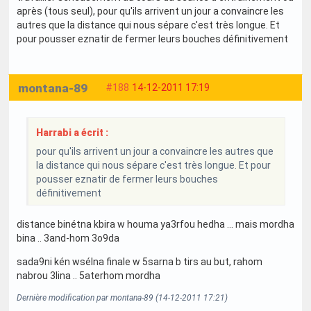
après (tous seul), pour qu'ils arrivent un jour a convaincre les
autres que la distance qui nous sépare c'est très longue. Et
pour pousser eznatir de fermer leurs bouches définitivement
montana-89
#188
14-12-2011 17:19
Harrabi a écrit :
pour qu'ils arrivent un jour a convaincre les autres que
la distance qui nous sépare c'est très longue. Et pour
pousser eznatir de fermer leurs bouches
définitivement
distance binétna kbira w houma ya3rfou hedha ... mais mordha
bina .. 3and-hom 3o9da
sada9ni kén wsélna finale w 5sarna b tirs au but, rahom
nabrou 3lina .. 5aterhom mordha
Dernière modification par montana-89 (14-12-2011 17:21)