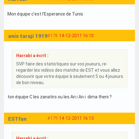
Mon équipe c'est l'Esperance de Tunis
anis taraji 1919
#178
14-12-2011 16:10
Harrabi a écrit :
SVP faire des statistiques sur vos joueurs, re-
regarder les vidéos des matchs de EST et vous allez
découvrir que votre équipe à seulement 5 ou 4 joueurs
de bon niveau.
ton équipe C les zanatirs ou les An i An i dima theni ?
ESTfan
#179
14-12-2011 16:13
Harrabi a écrit :