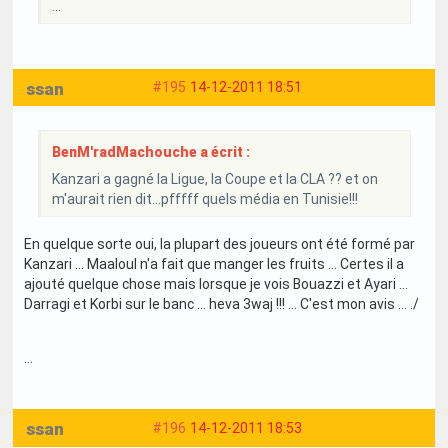
...
ssan
#195
14-12-2011 18:51
BenM'radMachouche a écrit :
Kanzari a gagné la Ligue, la Coupe et la CLA ?? et on
m'aurait rien dit...pfffff quels média en Tunisie!!!
En quelque sorte oui, la plupart des joueurs ont été formé par
Kanzari ... Maaloul n'a fait que manger les fruits ... Certes il a
ajouté quelque chose mais lorsque je vois Bouazzi et Ayari ...
Darragi et Korbi sur le banc ... heva 3waj !!! ... C'est mon avis ... ./
...
ssan
#196
14-12-2011 18:53