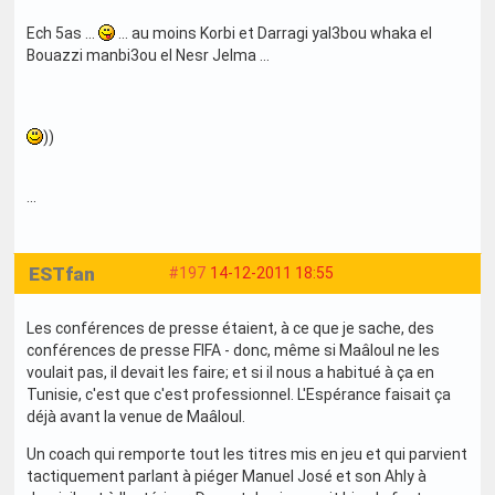
Ech 5as ...
... au moins Korbi et Darragi yal3bou whaka el
Bouazzi manbi3ou el Nesr Jelma ...
))
...
ESTfan
#197
14-12-2011 18:55
Les conférences de presse étaient, à ce que je sache, des
conférences de presse FIFA - donc, même si Maâloul ne les
voulait pas, il devait les faire; et si il nous a habitué à ça en
Tunisie, c'est que c'est professionnel. L'Espérance faisait ça
déjà avant la venue de Maâloul.
Un coach qui remporte tout les titres mis en jeu et qui parvient
tactiquement parlant à piéger Manuel José et son Ahly à