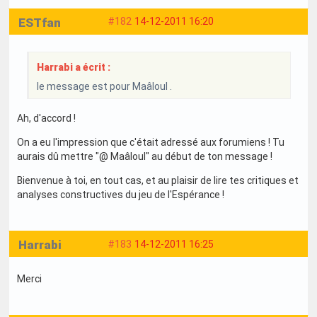
ESTfan
#182
14-12-2011 16:20
Harrabi a écrit :
le message est pour Maâloul .
Ah, d'accord !
On a eu l'impression que c'était adressé aux forumiens ! Tu
aurais dû mettre "@ Maâloul" au début de ton message !
Bienvenue à toi, en tout cas, et au plaisir de lire tes critiques et
analyses constructives du jeu de l'Espérance !
Harrabi
#183
14-12-2011 16:25
Merci