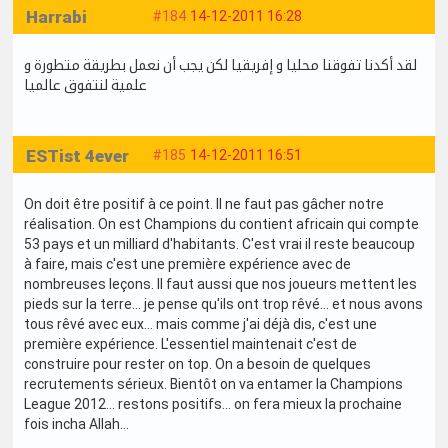
Harrabi
#184
14-12-2011 16:28
لقد أكدنا تفوقنا محليا و إفريقيا لكن يجب أن نعمل بطريقة متطورة و
علمية لنتفوق عالميا
ESTist 4ever
#185
14-12-2011 16:51
On doit être positif à ce point. Il ne faut pas gâcher notre
réalisation. On est Champions du contient africain qui compte
53 pays et un milliard d'habitants. C'est vrai il reste beaucoup
à faire, mais c'est une première expérience avec de
nombreuses leçons. Il faut aussi que nos joueurs mettent les
pieds sur la terre... je pense qu'ils ont trop rêvé... et nous avons
tous rêvé avec eux… mais comme j'ai déjà dis, c'est une
première expérience. L'essentiel maintenait c'est de
construire pour rester on top. On a besoin de quelques
recrutements sérieux. Bientôt on va entamer la Champions
League 2012… restons positifs… on fera mieux la prochaine
fois incha Allah…