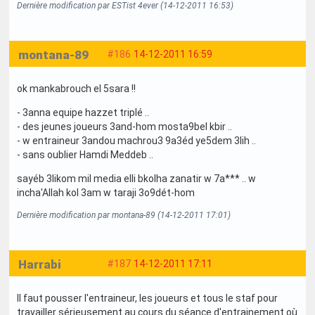
Dernière modification par ESTist 4ever (14-12-2011 16:53)
montana-89
#186
14-12-2011 16:59
ok mankabrouch el 5sara !!
- 3anna equipe hazzet triplé ..
- des jeunes joueurs 3and-hom mosta9bel kbir ..
- w entraineur 3andou machrou3 9a3éd ye5dem 3lih ..
- sans oublier Hamdi Meddeb ..
sayéb 3likom mil media elli bkolha zanatir w 7a*** .. w
incha'Allah kol 3am w taraji 3o9dét-hom
Dernière modification par montana-89 (14-12-2011 17:01)
Harrabi
#187
14-12-2011 17:11
Il faut pousser l'entraineur, les joueurs et tous le staf pour
travailler sérieusement au cours du séance d'entrainement où