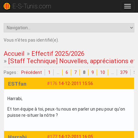
E-S-Tunis.com
Bascu
la
navig
Vous n'êtes pas identifié(e).
Accueil
»
Effectif 2025/2026
»
[Staff Technique] Nouvelles, appréciations et c
Pages :
Précédent
1
…
6
7
8
9
10
…
379
Su
ESTfan
#176
14-12-2011 15:56
Harrabi,
Et ton équipe à toi, peux-tu nous en parler un peu pour qu'on
puisse re-situer la nôtre ?
Harrabi
#177
14-12-2011 16:05