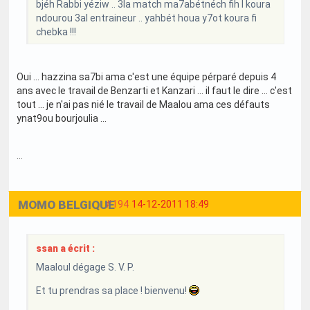
bjéh Rabbi yéziw .. 3la match ma7abétnéch fih l koura
ndourou 3al entraineur .. yahbét houa y7ot koura fi
chebka !!!
Oui ... hazzina sa7bi ama c'est une équipe pérparé depuis 4
ans avec le travail de Benzarti et Kanzari ... il faut le dire ... c'est
tout ... je n'ai pas nié le travail de Maalou ama ces défauts
ynat9ou bourjoulia ...
...
MOMO BELGIQUE
#194
14-12-2011 18:49
ssan a écrit :
Maaloul dégage S. V. P.
Et tu prendras sa place ! bienvenu!