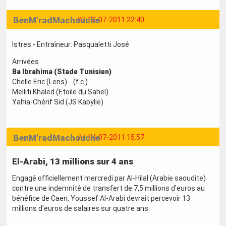
BenM'radMachouche
#3
13-07-2011 22:40
Istres - Entraîneur: Pasqualetti José
Arrivées
Ba Ibrahima (Stade Tunisien)
Chelle Eric (Lens) (f.c.)
Melliti Khaled (Etoile du Sahel)
Yahia-Chérif Sid (JS Kabylie)
BenM'radMachouche
#4
14-07-2011 15:57
El-Arabi, 13 millions sur 4 ans
Engagé officiellement mercredi par Al-Hilal (Arabie saoudite)
contre une indemnité de transfert de 7,5 millions d'euros au
bénéfice de Caen, Youssef Al-Arabi devrait percevoir 13
millions d'euros de salaires sur quatre ans.