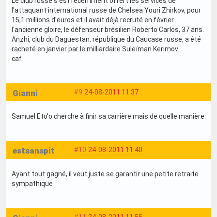
Le club russe s'est récemment offert les services de
l'attaquant international russe de Chelsea Youri Zhirkov, pour
15,1 millions d'euros et il avait déjà recruté en février
l'ancienne gloire, le défenseur brésilien Roberto Carlos, 37 ans.
Anzhi, club du Daguestan, république du Caucase russe, a été
racheté en janvier par le milliardaire Suleïman Kerimov.
caf
Gianni
#9
24-08-2011 11:37
Samuel Eto'o cherche à finir sa carrière mais de quelle manière.
estsanspit
#10
24-08-2011 11:40
Ayant tout gagné, il veut juste se garantir une petite retraite
sympathique