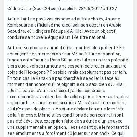
Cédric Callier(Sport24.com) publié le 28/06/2012 à 10:27
Admettant ne pas avoir disposé «d'autres choix», Antoine
Kombouaré a officialisé mercredi soir son départ en Arabie
Saoudite, où il dirigera l'équipe d'Al Hilal. Avec un objectif :
conduire sa nouvelle équipe à un 14e titre national.
Antoine Kombouaré aurait-il dû se montrer plus patient ? En
annonçant dès mercredi soir sur M6 sa future destination,
l'ancien entraîneur du Paris SG ne s'est-il pas un trop précipité
alors que diverses rumeurs ne cessent de circuler aux quatre
coins de l'Hexagone ? Possible, mais absolument pas certain.
En tout cas, le Kanak n'a pas cherché à se voiler la face au
moment d'annoncer qu'il rejoignait le club saoudien d'Al Hilal :
«Je n'ai pas eu d'autres choix et j'ai des conditions
exceptionnelles. J'attendais des clubs plus intéressants, plus
importants, et j'ai attendu six mois. Mais à partir du moment
où il n'y a pas de place…» Voici une déclaration qui a le mérite
de la franchise. Même si les conditions de son contrat n'ont
pas été dévoilées, exception faite de sa durée d'un an avec
une supplémentaire en option, il est évident que le montant de
ses émoluments a forcément dû jouer sur son choix. Ce qui,