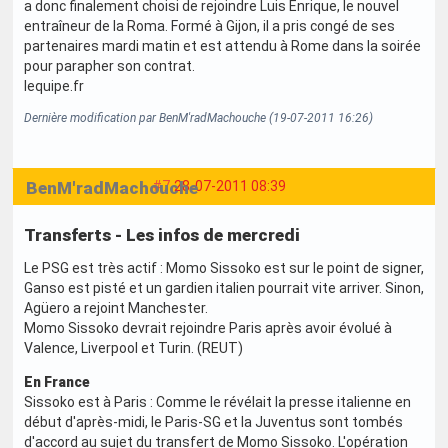
a donc finalement choisi de rejoindre Luis Enrique, le nouvel
entraîneur de la Roma. Formé à Gijon, il a pris congé de ses
partenaires mardi matin et est attendu à Rome dans la soirée
pour parapher son contrat.
lequipe.fr
Dernière modification par BenM'radMachouche (19-07-2011 16:26)
BenM'radMachouche
#7
28-07-2011 08:39
Transferts - Les infos de mercredi
Le PSG est très actif : Momo Sissoko est sur le point de signer,
Ganso est pisté et un gardien italien pourrait vite arriver. Sinon,
Agüero a rejoint Manchester.
Momo Sissoko devrait rejoindre Paris après avoir évolué à
Valence, Liverpool et Turin. (REUT)
En France
Sissoko est à Paris : Comme le révélait la presse italienne en
début d'après-midi, le Paris-SG et la Juventus sont tombés
d'accord au sujet du transfert de Momo Sissoko. L'opération