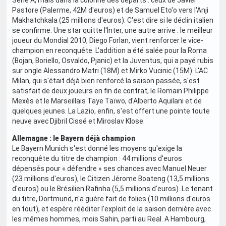
Serie A, mais dans la colonne des départs : ceux de Javier
Pastore (Palerme, 42M d'euros) et de Samuel Eto'o vers l'Anji
Makhatchkala (25 millions d'euros). C'est dire si le déclin italien
se confirme. Une star quitte l'Inter, une autre arrive : le meilleur
joueur du Mondial 2010, Diego Forlan, vient renforcer le vice-
champion en reconquête. L'addition a été salée pour la Roma
(Bojan, Boriello, Osvaldo, Pjanic) et la Juventus, qui a payé rubis
sur ongle Alessandro Matri (18M) et Mirko Vucinic (15M). L'AC
Milan, qui s'était déjà bien renforcé la saison passée, s'est
satisfait de deux joueurs en fin de contrat, le Romain Philippe
Mexès et le Marseillais Taye Taïwo, d'Alberto Aquilani et de
quelques jeunes. La Lazio, enfin, s'est offert une pointe toute
neuve avec Djibril Cissé et Miroslav Klose.
Allemagne : le Bayern déjà champion
Le Bayern Munich s'est donné les moyens qu'exige la
reconquête du titre de champion : 44 millions d'euros
dépensés pour « défendre » ses chances avec Manuel Neuer
(23 millions d'euros), le Citizen Jérome Boateng (13,5 millions
d'euros) ou le Brésilien Rafinha (5,5 millions d'euros). Le tenant
du titre, Dortmund, n'a guère fait de folies (10 millions d'euros
en tout), et espère rééditer l'exploit de la saison dernière avec
les mêmes hommes, mois Sahin, parti au Real. A Hambourg,