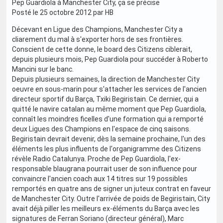
Pep Guardiola à Manchester City, ça se précise
Posté le 25 octobre 2012 par HB
Décevant en Ligue des Champions, Manchester City a
cliarement du mal à s'exporter hors de ses frontières.
Conscient de cette donne, le board des Citizens ciblerait,
depuis plusieurs mois, Pep Guardiola pour succéder à Roberto
Mancini sur le banc.
Depuis plusieurs semaines, la direction de Manchester City
oeuvre en sous-marin pour s'attacher les services de l'ancien
directeur sportif du Barça, Txiki Begiristain. Ce dernier, qui a
quitté le navire catalan au même moment que Pep Guardiola,
connaît les moindres ficelles d'une formation qui a remporté
deux Ligues des Champions en l'espace de cinq saisons.
Begiristain devrait devenir, dès la semaine prochaine, l'un des
éléments les plus influents de l'organigramme des Citizens
révèle Radio Catalunya. Proche de Pep Guardiola, l'ex-
responsable blaugrana pourrait user de son influence pour
convaincre l'ancien coach aux 14 titres sur 19 possibles
remportés en quatre ans de signer un juteux contrat en faveur
de Manchester City. Outre l'arrivée de poids de Begiristain, City
avait déjà piller les meilleurs ex-éléments du Barça avec les
signatures de Ferran Soriano (directeur général), Marc