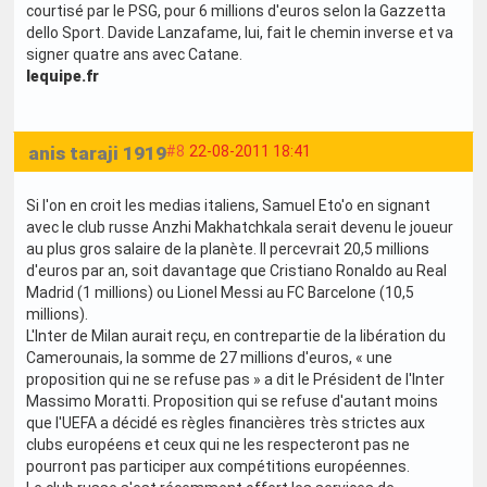
courtisé par le PSG, pour 6 millions d'euros selon la Gazzetta
dello Sport. Davide Lanzafame, lui, fait le chemin inverse et va
signer quatre ans avec Catane.
lequipe.fr
anis taraji 1919
#8
22-08-2011 18:41
Si l'on en croit les medias italiens, Samuel Eto'o en signant
avec le club russe Anzhi Makhatchkala serait devenu le joueur
au plus gros salaire de la planète. Il percevrait 20,5 millions
d'euros par an, soit davantage que Cristiano Ronaldo au Real
Madrid (1 millions) ou Lionel Messi au FC Barcelone (10,5
millions).
L'Inter de Milan aurait reçu, en contrepartie de la libération du
Camerounais, la somme de 27 millions d'euros, « une
proposition qui ne se refuse pas » a dit le Président de l'Inter
Massimo Moratti. Proposition qui se refuse d'autant moins
que l'UEFA a décidé es règles financières très strictes aux
clubs européens et ceux qui ne les respecteront pas ne
pourront pas participer aux compétitions européennes.