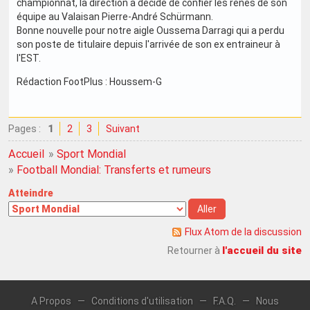
championnat, la direction a décidé de confier les rênes de son
équipe au Valaisan Pierre-André Schürmann.
Bonne nouvelle pour notre aigle Oussema Darragi qui a perdu
son poste de titulaire depuis l'arrivée de son ex entraineur à
l'EST.
Rédaction FootPlus : Houssem-G
Pages :
1
2
3
Suivant
Accueil
»
Sport Mondial
»
Football Mondial: Transferts et rumeurs
Atteindre
Flux Atom de la discussion
l'accueil du site
Retourner à
A Propos
—
Conditions d'utilisation
—
F.A.Q.
—
Nous