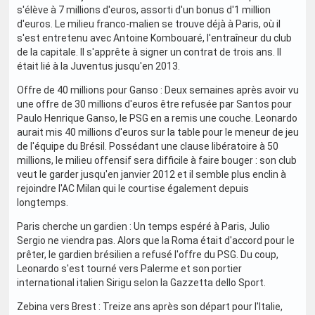
s'élève à 7 millions d'euros, assorti d'un bonus d'1 million
d'euros. Le milieu franco-malien se trouve déjà à Paris, où il
s'est entretenu avec Antoine Kombouaré, l'entraîneur du club
de la capitale. Il s'apprête à signer un contrat de trois ans. Il
était lié à la Juventus jusqu'en 2013.
Offre de 40 millions pour Ganso : Deux semaines après avoir vu
une offre de 30 millions d'euros être refusée par Santos pour
Paulo Henrique Ganso, le PSG en a remis une couche. Leonardo
aurait mis 40 millions d'euros sur la table pour le meneur de jeu
de l'équipe du Brésil. Possédant une clause libératoire à 50
millions, le milieu offensif sera difficile à faire bouger : son club
veut le garder jusqu'en janvier 2012 et il semble plus enclin à
rejoindre l'AC Milan qui le courtise également depuis
longtemps.
Paris cherche un gardien : Un temps espéré à Paris, Julio
Sergio ne viendra pas. Alors que la Roma était d'accord pour le
prêter, le gardien brésilien a refusé l'offre du PSG. Du coup,
Leonardo s'est tourné vers Palerme et son portier
international italien Sirigu selon la Gazzetta dello Sport.
Zebina vers Brest : Treize ans après son départ pour l'Italie,