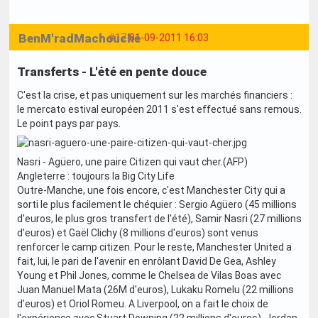
BenM'radMachouche
#17
01-09-2011 16:03
Transferts - L'été en pente douce
C'est la crise, et pas uniquement sur les marchés financiers :
le mercato estival européen 2011 s'est effectué sans remous.
Le point pays par pays.
Nasri - Agüero, une paire Citizen qui vaut cher.(AFP)
Angleterre : toujours la Big City Life
Outre-Manche, une fois encore, c'est Manchester City qui a
sorti le plus facilement le chéquier : Sergio Agüero (45 millions
d'euros, le plus gros transfert de l'été), Samir Nasri (27 millions
d'euros) et Gaël Clichy (8 millions d'euros) sont venus
renforcer le camp citizen. Pour le reste, Manchester United a
fait, lui, le pari de l'avenir en enrôlant David De Gea, Ashley
Young et Phil Jones, comme le Chelsea de Vilas Boas avec
Juan Manuel Mata (26M d'euros), Lukaku Romelu (22 millions
d'euros) et Oriol Romeu. A Liverpool, on a fait le choix de