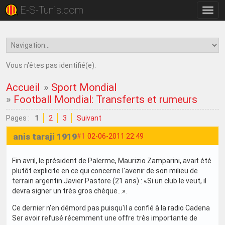
E-S-Tunis.com
Bascu
la
navig
Vous n'êtes pas identifié(e).
Accueil
»
Sport Mondial
»
Football Mondial: Transferts et rumeurs
Pages :
1
2
3
Suivant
anis taraji 1919
#1
02-06-2011 22:49
Fin avril, le président de Palerme, Maurizio Zamparini, avait été
plutôt explicite en ce qui concerne l'avenir de son milieu de
terrain argentin Javier Pastore (21 ans) : «Si un club le veut, il
devra signer un très gros chèque...».
Ce dernier n'en démord pas puisqu'il a confié à la radio Cadena
Ser avoir refusé récemment une offre très importante de