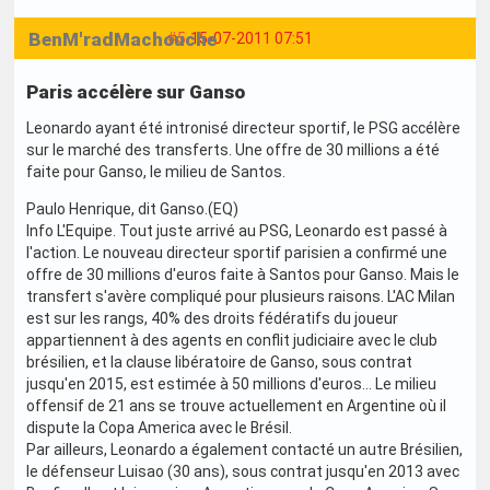
BenM'radMachouche
#5
15-07-2011 07:51
Paris accélère sur Ganso
Leonardo ayant été intronisé directeur sportif, le PSG accélère
sur le marché des transferts. Une offre de 30 millions a été
faite pour Ganso, le milieu de Santos.
Paulo Henrique, dit Ganso.(EQ)
Info L'Equipe. Tout juste arrivé au PSG, Leonardo est passé à
l'action. Le nouveau directeur sportif parisien a confirmé une
offre de 30 millions d'euros faite à Santos pour Ganso. Mais le
transfert s'avère compliqué pour plusieurs raisons. L'AC Milan
est sur les rangs, 40% des droits fédératifs du joueur
appartiennent à des agents en conflit judiciaire avec le club
brésilien, et la clause libératoire de Ganso, sous contrat
jusqu'en 2015, est estimée à 50 millions d'euros... Le milieu
offensif de 21 ans se trouve actuellement en Argentine où il
dispute la Copa America avec le Brésil.
Par ailleurs, Leonardo a également contacté un autre Brésilien,
le défenseur Luisao (30 ans), sous contrat jusqu'en 2013 avec