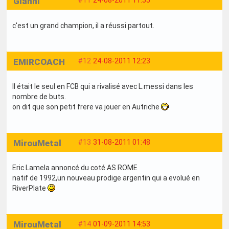
Gianni
#11
24-08-2011 11:55
c'est un grand champion, il a réussi partout.
EMIRCOACH
#12
24-08-2011 12:23
Il était le seul en FCB qui a rivalisé avec L.messi dans les
nombre de buts.
on dit que son petit frere va jouer en Autriche
MirouMetal
#13
31-08-2011 01:48
Eric Lamela annoncé du coté AS ROME
natif de 1992,un nouveau prodige argentin qui a evolué en
RiverPlate
MirouMetal
#14
01-09-2011 14:53