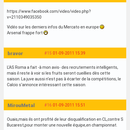
https://www.facebook.com/video/video.php?
v=2110349035350
Vidéo sur les derniers infos du Mercato en europe
Arsenal frappe fort
bravor
#15
01-09-2011 15:39
L'AS Roma a fait -à mon avis- des recrutements intelligents,
mais il reste à voir si les fruits seront cueillies dès cette
saison. La juve aussi n'est pas à écarter de la compétitions, le
Calcio s'annonce intéressant cette saison.
MirouMetal
#16
01-09-2011 15:51
Ouais,mais ils ont profité de leur disqualification en CL,contre S
Bucarest,pour monter une nouvelle équipe,en championnat.