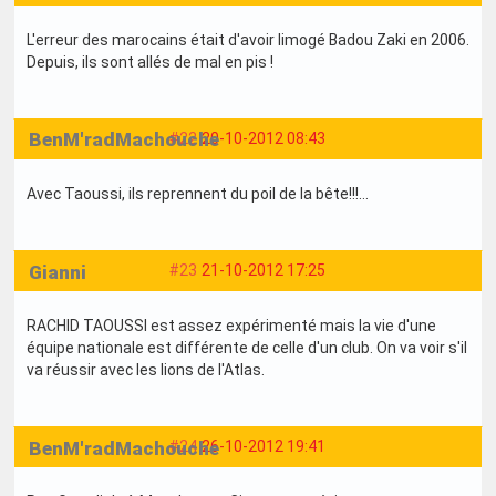
L'erreur des marocains était d'avoir limogé Badou Zaki en 2006.
Depuis, ils sont allés de mal en pis !
BenM'radMachouche
#22
20-10-2012 08:43
Avec Taoussi, ils reprennent du poil de la bête!!!...
Gianni
#23
21-10-2012 17:25
RACHID TAOUSSI est assez expérimenté mais la vie d'une
équipe nationale est différente de celle d'un club. On va voir s'il
va réussir avec les lions de l'Atlas.
BenM'radMachouche
#24
26-10-2012 19:41