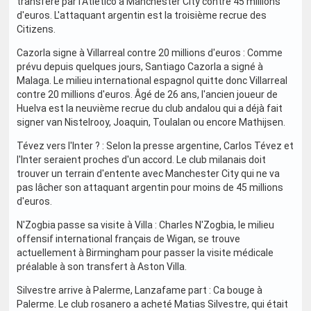
transféré par l'Atletico à Manchester City contre 45 millions
d'euros. L'attaquant argentin est la troisième recrue des
Citizens.
Cazorla signe à Villarreal contre 20 millions d'euros : Comme
prévu depuis quelques jours, Santiago Cazorla a signé à
Malaga. Le milieu international espagnol quitte donc Villarreal
contre 20 millions d'euros. Âgé de 26 ans, l'ancien joueur de
Huelva est la neuvième recrue du club andalou qui a déjà fait
signer van Nistelrooy, Joaquin, Toulalan ou encore Mathijsen.
Tévez vers l'Inter ? : Selon la presse argentine, Carlos Tévez et
l'Inter seraient proches d'un accord. Le club milanais doit
trouver un terrain d'entente avec Manchester City qui ne va
pas lâcher son attaquant argentin pour moins de 45 millions
d'euros.
N'Zogbia passe sa visite à Villa : Charles N'Zogbia, le milieu
offensif international français de Wigan, se trouve
actuellement à Birmingham pour passer la visite médicale
préalable à son transfert à Aston Villa.
Silvestre arrive à Palerme, Lanzafame part : Ca bouge à
Palerme. Le club rosanero a acheté Matias Silvestre, qui était