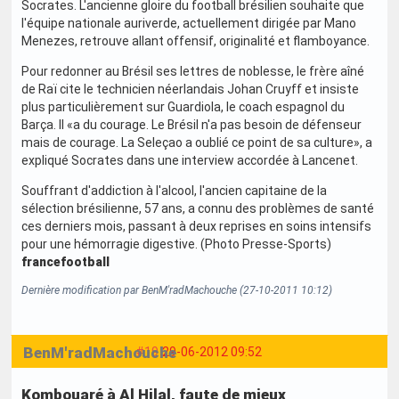
Socrates. L'ancienne gloire du football brésilien souhaite que
l'équipe nationale auriverde, actuellement dirigée par Mano
Menezes, retrouve allant offensif, originalité et flamboyance.
Pour redonner au Brésil ses lettres de noblesse, le frère aîné
de Raï cite le technicien néerlandais Johan Cruyff et insiste
plus particulièrement sur Guardiola, le coach espagnol du
Barça. Il «a du courage. Le Brésil n'a pas besoin de défenseur
mais de courage. La Seleçao a oublié ce point de sa culture», a
expliqué Socrates dans une interview accordée à Lancenet.
Souffrant d'addiction à l'alcool, l'ancien capitaine de la
sélection brésilienne, 57 ans, a connu des problèmes de santé
ces derniers mois, passant à deux reprises en soins intensifs
pour une hémorragie digestive. (Photo Presse-Sports)
francefootball
Dernière modification par BenM'radMachouche (27-10-2011 10:12)
BenM'radMachouche
#19
29-06-2012 09:52
Kombouaré à Al Hilal, faute de mieux