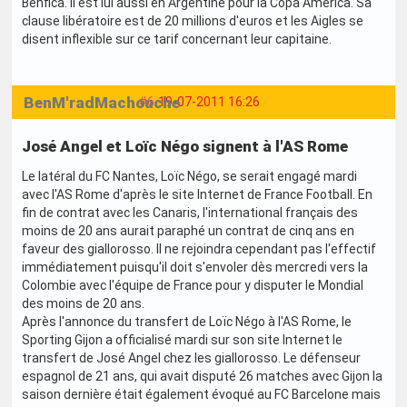
Benfica. Il est lui aussi en Argentine pour la Copa America. Sa
clause libératoire est de 20 millions d'euros et les Aigles se
disent inflexible sur ce tarif concernant leur capitaine.
BenM'radMachouche
#6
19-07-2011 16:26
José Angel et Loïc Négo signent à l'AS Rome
Le latéral du FC Nantes, Loïc Négo, se serait engagé mardi
avec l'AS Rome d'après le site Internet de France Football. En
fin de contrat avec les Canaris, l'international français des
moins de 20 ans aurait paraphé un contrat de cinq ans en
faveur des giallorosso. Il ne rejoindra cependant pas l'effectif
immédiatement puisqu'il doit s'envoler dès mercredi vers la
Colombie avec l'équipe de France pour y disputer le Mondial
des moins de 20 ans.
Après l'annonce du transfert de Loïc Négo à l'AS Rome, le
Sporting Gijon a officialisé mardi sur son site Internet le
transfert de José Angel chez les giallorosso. Le défenseur
espagnol de 21 ans, qui avait disputé 26 matches avec Gijon la
saison dernière était également évoqué au FC Barcelone mais