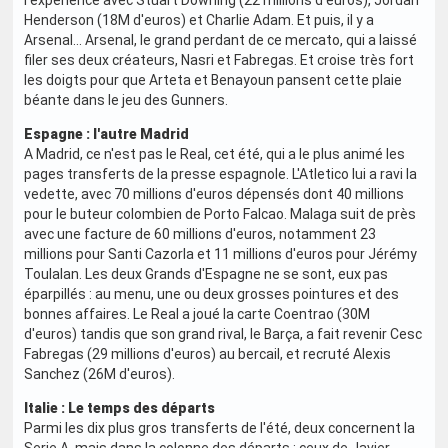
l'expérience avec Stuart Downing (22 millions d'euros), Jordan
Henderson (18M d'euros) et Charlie Adam. Et puis, il y a
Arsenal... Arsenal, le grand perdant de ce mercato, qui a laissé
filer ses deux créateurs, Nasri et Fabregas. Et croise très fort
les doigts pour que Arteta et Benayoun pansent cette plaie
béante dans le jeu des Gunners.
Espagne : l'autre Madrid
A Madrid, ce n'est pas le Real, cet été, qui a le plus animé les
pages transferts de la presse espagnole. L'Atletico lui a ravi la
vedette, avec 70 millions d'euros dépensés dont 40 millions
pour le buteur colombien de Porto Falcao. Malaga suit de près
avec une facture de 60 millions d'euros, notamment 23
millions pour Santi Cazorla et 11 millions d'euros pour Jérémy
Toulalan. Les deux Grands d'Espagne ne se sont, eux pas
éparpillés : au menu, une ou deux grosses pointures et des
bonnes affaires. Le Real a joué la carte Coentrao (30M
d'euros) tandis que son grand rival, le Barça, a fait revenir Cesc
Fabregas (29 millions d'euros) au bercail, et recruté Alexis
Sanchez (26M d'euros).
Italie : Le temps des départs
Parmi les dix plus gros transferts de l'été, deux concernent la