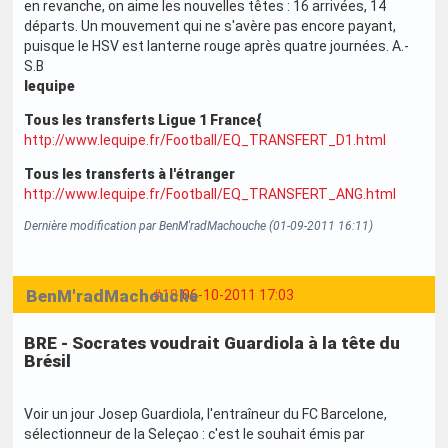
en revanche, on aime les nouvelles têtes : 16 arrivées, 14
départs. Un mouvement qui ne s'avère pas encore payant,
puisque le HSV est lanterne rouge après quatre journées. A.-
S.B
lequipe
Tous les transferts Ligue 1 France{
http://www.lequipe.fr/Football/EQ_TRANSFERT_D1.html
Tous les transferts à l'étranger
http://www.lequipe.fr/Football/EQ_TRANSFERT_ANG.html
Dernière modification par BenM'radMachouche (01-09-2011 16:11)
BenM'radMachouche
#18
06-10-2011 17:03
BRE - Socrates voudrait Guardiola à la tête du
Brésil
Voir un jour Josep Guardiola, l'entraîneur du FC Barcelone,
sélectionneur de la Seleçao : c'est le souhait émis par