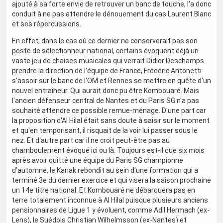
ajouté à sa forte envie de retrouver un banc de touche, l'a donc
conduit à ne pas attendre le dénouement du cas Laurent Blanc
et ses répercussions.
En effet, dans le cas où ce dernier ne conserverait pas son
poste de sélectionneur national, certains évoquent déjà un
vaste jeu de chaises musicales qui verrait Didier Deschamps
prendre la direction de l'équipe de France, Frédéric Antonetti
s'assoir sur le banc de l'OM et Rennes se mettre en quête d'un
nouvel entraîneur. Qui aurait donc pu être Kombouaré. Mais
l'ancien défenseur central de Nantes et du Paris SG n'a pas
souhaité attendre ce possible remue-ménage. D'une part car
la proposition d'Al Hilal était sans doute à saisir sur le moment
et qu'en temporisant, il risquait de la voir lui passer sous le
nez. Et d'autre part car il ne croit peut-être pas au
chamboulement évoqué ici ou là. Toujours est-il que six mois
après avoir quitté une équipe du Paris SG championne
d'automne, le Kanak rebondit au sein d'une formation qui a
terminé 3e du dernier exercice et qui visera la saison prochaine
un 14e titre national. Et Kombouaré ne débarquera pas en
terre totalement inconnue à Al Hilal puisque plusieurs anciens
pensionnaires de Ligue 1 y évoluent, comme Adil Hermach (ex-
Lens), le Suédois Christian Wilhelmsson (ex-Nantes) et