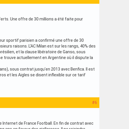
erts. Une offre de 30 millions a été faite pour
eur sportif parisien a confirmé une offre de 30
sieurs raisons. L'AC Milan est sur les rangs, 40% des
résilien, et la clause libératoire de Ganso, sous
se trouve actuellement en Argentine où il dispute la
ans), sous contrat jusqu'en 2013 avec Benfica. Il est
os et les Aigles se disent inflexible sur ce tarif
#6
 Internet de France Football. En fin de contrat avec
q ans en faveur des giallorosso. Il ne rejoindra