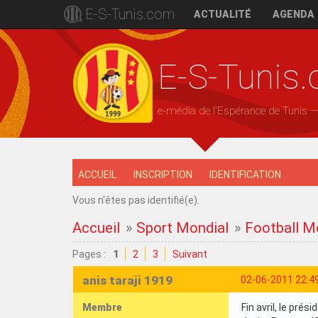
E-S-Tunis.com
ACTUALITÉ
AGENDA
E-S-Tunis
e-média de l'Espérance de Tunis 
ACCUEIL
INSCRIPTION
IDENTIFICATION
Vous n'êtes pas identifié(e).
Accueil
»
Sport Mondial
»
Football M
Pages :
1
2
3
Suivant
anis taraji 1919
02-06-2011 22:4
Membre
Fin avril, le pré