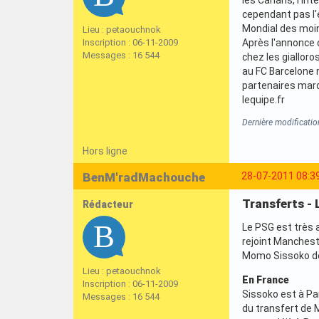
cependant pas l'
Mondial des moin
Lieu : petaouchnok
Inscription : 06-11-2009
Après l'annonce d
Messages : 16 544
chez les giallor
au FC Barcelone m
partenaires mard
lequipe.fr
Dernière modificati
Hors ligne
BenM'radMachouche
28-07-2011 08:3
Transferts - 
Rédacteur
Le PSG est très a
rejoint Manchest
Momo Sissoko devr
Lieu : petaouchnok
En France
Inscription : 06-11-2009
Sissoko est à Par
Messages : 16 544
du transfert de M