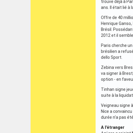
trouve déjà à Par
ans. Il était lié 
Offre de 40 mill
Henrique Ganso, l
Brésil. Possédant 
2012 et il semble
Paris cherche un 
brésilien a refus
dello Sport.
Zebina vers Brest
va signer à Brest
option - en faveu
Tinhan signe jeu
suite à la liquid
Veigneau signe à
Nice a convaincu 
durée n'a pas é
A l'étranger