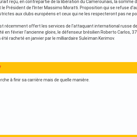
aurait reçu, en contrepartie de la libération du Camerounais, la somme d
t le Président de l'Inter Massimo Moratti. Proposition qui se refuse d'
 strictes aux clubs européens et ceux qui ne les respecteront pas ne p
st récemment offert les services de l'attaquant international russe de 
ruté en février l'ancienne gloire, le défenseur brésilien Roberto Carlos, 
été racheté en janvier par le milliardaire Suleïman Kerimov.
7
che à finir sa carrière mais de quelle manière.