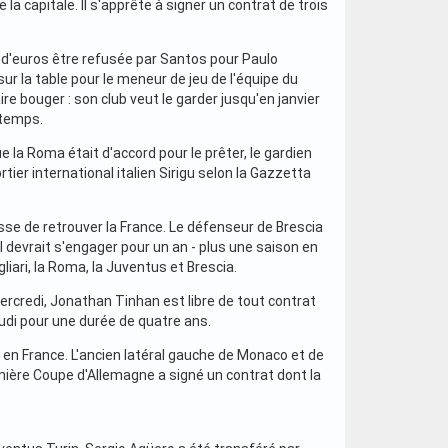
la capitale. Il s'apprête à signer un contrat de trois
s d'euros être refusée par Santos pour Paulo
ur la table pour le meneur de jeu de l'équipe du
aire bouger : son club veut le garder jusqu'en janvier
gtemps.
e la Roma était d'accord pour le prêter, le gardien
tier international italien Sirigu selon la Gazzetta
asse de retrouver la France. Le défenseur de Brescia
l devrait s'engager pour un an - plus une saison en
liari, la Roma, la Juventus et Brescia.
ercredi, Jonathan Tinhan est libre de tout contrat
jeudi pour une durée de quatre ans.
 en France. L'ancien latéral gauche de Monaco et de
rnière Coupe d'Allemagne a signé un contrat dont la