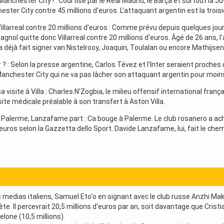
Manchester City ! : Courtisé par le Real Madrid, le Barça et surtout la 
hester City contre 45 millions d'euros. L'attaquant argentin est la troi
illarreal contre 20 millions d'euros : Comme prévu depuis quelques jou
agnol quitte donc Villarreal contre 20 millions d'euros. Âgé de 26 ans, 
a déjà fait signer van Nistelrooy, Joaquin, Toulalan ou encore Mathijsen
r ? : Selon la presse argentine, Carlos Tévez et l'Inter seraient proches 
anchester City qui ne va pas lâcher son attaquant argentin pour moins
 visite à Villa : Charles N'Zogbia, le milieu offensif international fr
site médicale préalable à son transfert à Aston Villa.
à Palerme, Lanzafame part : Ca bouge à Palerme. Le club rosanero a ache
'euros selon la Gazzetta dello Sport. Davide Lanzafame, lui, fait le ch
1
les medias italiens, Samuel Eto'o en signant avec le club russe Anzhi Ma
nète. Il percevrait 20,5 millions d'euros par an, soit davantage que Crist
lone (10,5 millions).