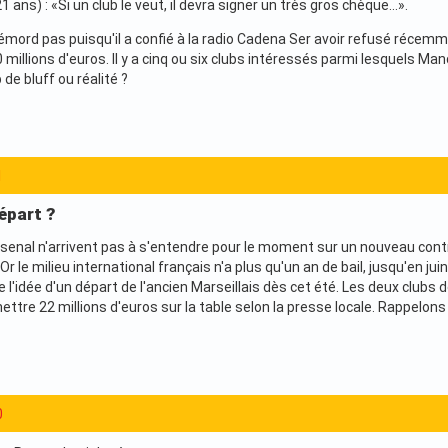
 ans) : «Si un club le veut, il devra signer un très gros chèque...».
démord pas puisqu'il a confié à la radio Cadena Ser avoir refusé récemm
 50 millions d'euros. Il y a cinq ou six clubs intéressés parmi lesquels 
 de bluff ou réalité ?
1
départ ?
rsenal n'arrivent pas à s'entendre pour le moment sur un nouveau contra
Or le milieu international français n'a plus qu'un an de bail, jusqu'en j
 l'idée d'un départ de l'ancien Marseillais dès cet été. Les deux club
ettre 22 millions d'euros sur la table selon la presse locale. Rappelons 
0