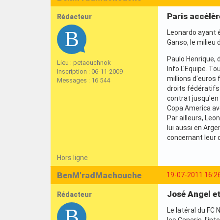
Paris accélè
Rédacteur
Leonardo ayant ét
Ganso, le milieu 
Paulo Henrique, 
Lieu : petaouchnok
Info L'Equipe. To
Inscription : 06-11-2009
millions d'euros 
Messages : 16 544
droits fédératifs
contrat jusqu'en 
Copa America avec
Par ailleurs, Leo
lui aussi en Arge
concernant leur c
Hors ligne
BenM'radMachouche
19-07-2011 16:2
José Angel e
Rédacteur
Le latéral du FC 
les Canaris, l'in