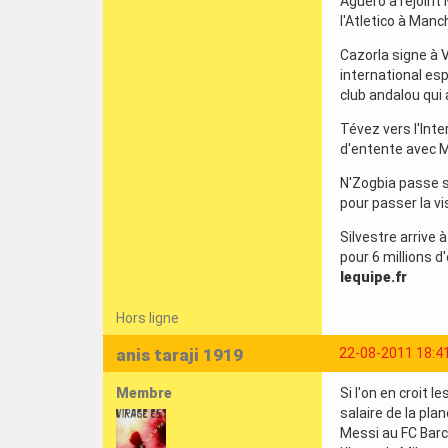
Agüero a rejoint 
l'Atletico à Manc
Cazorla signe à V
international esp
club andalou qui 
Tévez vers l'Inte
d'entente avec M
N'Zogbia passe sa
pour passer la vi
Silvestre arrive 
pour 6 millions d
lequipe.fr
Hors ligne
anis taraji 1919
22-08-2011 18:4
Membre
Si l'on en croit 
salaire de la pla
Messi au FC Barce