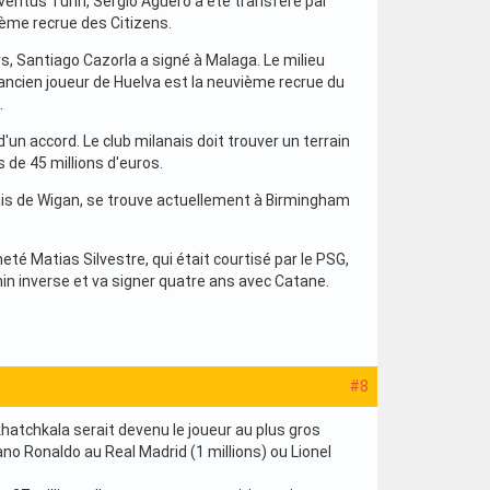
Juventus Turin, Sergio Agüero a été transféré par
sième recrue des Citizens.
rs, Santiago Cazorla a signé à Malaga. Le milieu
l'ancien joueur de Huelva est la neuvième recrue du
.
d'un accord. Le club milanais doit trouver un terrain
 de 45 millions d'euros.
ançais de Wigan, se trouve actuellement à Birmingham
té Matias Silvestre, qui était courtisé par le PSG,
emin inverse et va signer quatre ans avec Catane.
#8
khatchkala serait devenu le joueur au plus gros
iano Ronaldo au Real Madrid (1 millions) ou Lionel