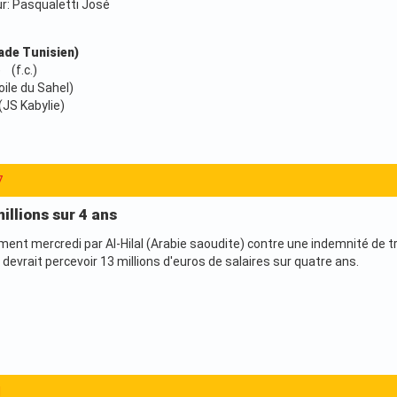
ur: Pasqualetti José
ade Tunisien)
 (f.c.)
toile du Sahel)
(JS Kabylie)
7
millions sur 4 ans
ment mercredi par Al-Hilal (Arabie saoudite) contre une indemnité de t
devrait percevoir 13 millions d'euros de salaires sur quatre ans.
1