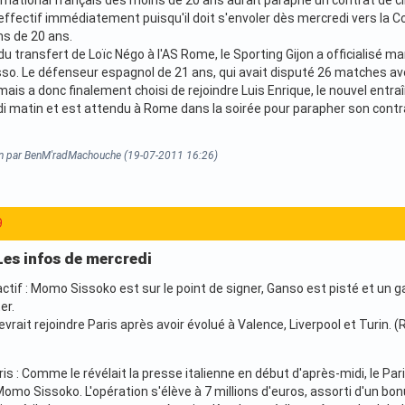
effectif immédiatement puisqu'il doit s'envoler dès mercredi vers la Co
s de 20 ans.
u transfert de Loïc Négo à l'AS Rome, le Sporting Gijon a officialisé ma
osso. Le défenseur espagnol de 21 ans, qui avait disputé 26 matches av
ais a donc finalement choisi de rejoindre Luis Enrique, le nouvel entraî
i matin et est attendu à Rome dans la soirée pour parapher son contr
on par BenM'radMachouche (19-07-2011 16:26)
9
Les infos de mercredi
ctif : Momo Sissoko est sur le point de signer, Ganso est pisté et un gar
er.
ait rejoindre Paris après avoir évolué à Valence, Liverpool et Turin. 
is : Comme le révélait la presse italienne en début d'après-midi, le P
omo Sissoko. L'opération s'élève à 7 millions d'euros, assorti d'un bonu