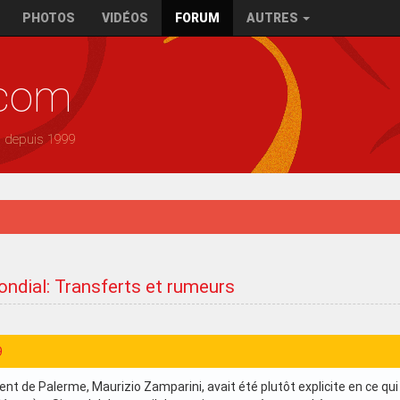
PHOTOS
VIDÉOS
FORUM
AUTRES
.com
— depuis 1999
ondial: Transferts et rumeurs
9
sident de Palerme, Maurizio Zamparini, avait été plutôt explicite en ce qu