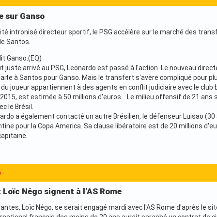
re sur Ganso
é intronisé directeur sportif, le PSG accélère sur le marché des transf
de Santos.
dit Ganso.(EQ)
ut juste arrivé au PSG, Leonardo est passé à l'action. Le nouveau direct
faite à Santos pour Ganso. Mais le transfert s'avère compliqué pour plu
 du joueur appartiennent à des agents en conflit judiciaire avec le club b
2015, est estimée à 50 millions d'euros... Le milieu offensif de 21 ans 
 le Brésil.
nardo a également contacté un autre Brésilien, le défenseur Luisao (30 
ntine pour la Copa America. Sa clause libératoire est de 20 millions d'eur
apitaine.
6
t Loïc Négo signent à l'AS Rome
Nantes, Loïc Négo, se serait engagé mardi avec l'AS Rome d'après le site
ternational français des moins de 20 ans aurait paraphé un contrat de cin