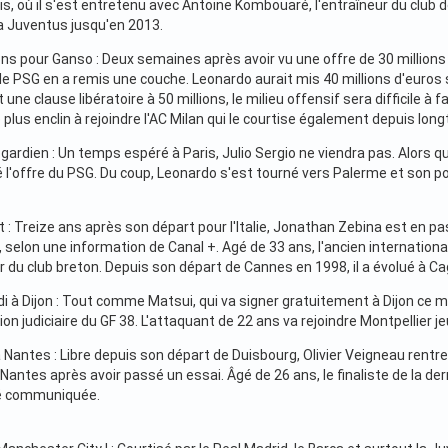
is, où il s'est entretenu avec Antoine Kombouaré, l'entraîneur du club de 
à la Juventus jusqu'en 2013.
ions pour Ganso : Deux semaines après avoir vu une offre de 30 million
e PSG en a remis une couche. Leonardo aurait mis 40 millions d'euros s
une clause libératoire à 50 millions, le milieu offensif sera difficile à f
 plus enclin à rejoindre l'AC Milan qui le courtise également depuis lon
gardien : Un temps espéré à Paris, Julio Sergio ne viendra pas. Alors qu
é l'offre du PSG. Du coup, Leonardo s'est tourné vers Palerme et son por
 : Treize ans après son départ pour l'Italie, Jonathan Zebina est en p
, selon une information de Canal +. Agé de 33 ans, l'ancien internationa
r du club breton. Depuis son départ de Cannes en 1998, il a évolué à Cag
di à Dijon : Tout comme Matsui, qui va signer gratuitement à Dijon ce m
ation judiciaire du GF 38. L'attaquant de 22 ans va rejoindre Montpellier 
 Nantes : Libre depuis son départ de Duisbourg, Olivier Veigneau rentre
Nantes après avoir passé un essai. Âgé de 26 ans, le finaliste de la de
té communiquée.