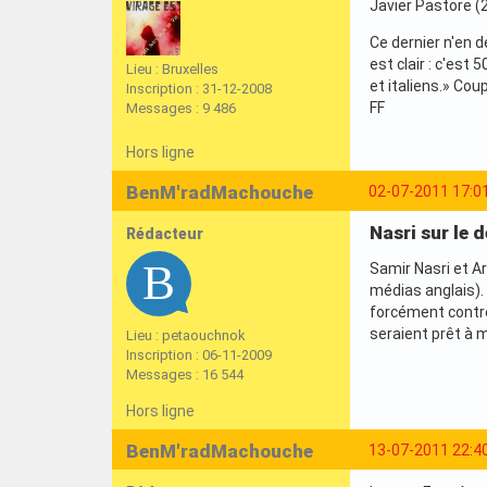
Javier Pastore (21
Ce dernier n'en 
est clair : c'est
Lieu : Bruxelles
et italiens.» Coup
Inscription : 31-12-2008
FF
Messages : 9 486
Hors ligne
BenM'radMachouche
02-07-2011 17:0
Nasri sur le 
Rédacteur
Samir Nasri et A
médias anglais). 
forcément contre
seraient prêt à m
Lieu : petaouchnok
Inscription : 06-11-2009
Messages : 16 544
Hors ligne
BenM'radMachouche
13-07-2011 22:4