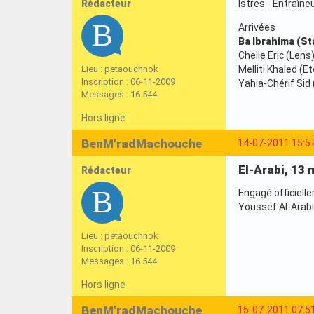
Rédacteur
Istres - Entraîne
Arrivées
Ba Ibrahima (St
Chelle Eric (Lens)
Lieu : petaouchnok
Melliti Khaled (E
Inscription : 06-11-2009
Yahia-Chérif Sid 
Messages : 16 544
Hors ligne
BenM'radMachouche
14-07-2011 15:5
El-Arabi, 13 
Rédacteur
Engagé officielle
Youssef Al-Arabi 
Lieu : petaouchnok
Inscription : 06-11-2009
Messages : 16 544
Hors ligne
BenM'radMachouche
15-07-2011 07:5