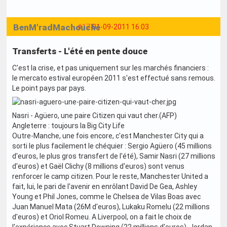
BenM'radMachouche
#17
01-09-2011 16:03
Transferts - L'été en pente douce
C'est la crise, et pas uniquement sur les marchés financiers :
le mercato estival européen 2011 s'est effectué sans remous.
Le point pays par pays.
Nasri - Agüero, une paire Citizen qui vaut cher.(AFP)
Angleterre : toujours la Big City Life
Outre-Manche, une fois encore, c'est Manchester City qui a
sorti le plus facilement le chéquier : Sergio Agüero (45 millions
d'euros, le plus gros transfert de l'été), Samir Nasri (27 millions
d'euros) et Gaël Clichy (8 millions d'euros) sont venus
renforcer le camp citizen. Pour le reste, Manchester United a
fait, lui, le pari de l'avenir en enrôlant David De Gea, Ashley
Young et Phil Jones, comme le Chelsea de Vilas Boas avec
Juan Manuel Mata (26M d'euros), Lukaku Romelu (22 millions
d'euros) et Oriol Romeu. A Liverpool, on a fait le choix de