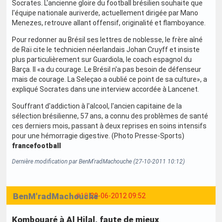
Socrates. L'ancienne gloire du football brésilien souhaite que
l'équipe nationale auriverde, actuellement dirigée par Mano
Menezes, retrouve allant offensif, originalité et flamboyance.
Pour redonner au Brésil ses lettres de noblesse, le frère aîné
de Raï cite le technicien néerlandais Johan Cruyff et insiste
plus particulièrement sur Guardiola, le coach espagnol du
Barça. Il «a du courage. Le Brésil n'a pas besoin de défenseur
mais de courage. La Seleçao a oublié ce point de sa culture», a
expliqué Socrates dans une interview accordée à Lancenet.
Souffrant d'addiction à l'alcool, l'ancien capitaine de la
sélection brésilienne, 57 ans, a connu des problèmes de santé
ces derniers mois, passant à deux reprises en soins intensifs
pour une hémorragie digestive. (Photo Presse-Sports)
francefootball
Dernière modification par BenM'radMachouche (27-10-2011 10:12)
BenM'radMachouche
#19
29-06-2012 09:52
Kombouaré à Al Hilal, faute de mieux