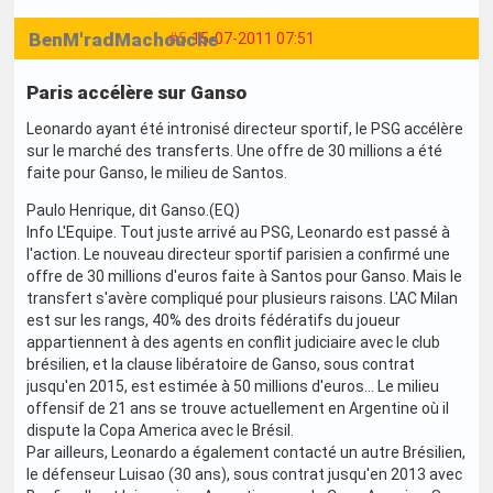
BenM'radMachouche
#5
15-07-2011 07:51
Paris accélère sur Ganso
Leonardo ayant été intronisé directeur sportif, le PSG accélère
sur le marché des transferts. Une offre de 30 millions a été
faite pour Ganso, le milieu de Santos.
Paulo Henrique, dit Ganso.(EQ)
Info L'Equipe. Tout juste arrivé au PSG, Leonardo est passé à
l'action. Le nouveau directeur sportif parisien a confirmé une
offre de 30 millions d'euros faite à Santos pour Ganso. Mais le
transfert s'avère compliqué pour plusieurs raisons. L'AC Milan
est sur les rangs, 40% des droits fédératifs du joueur
appartiennent à des agents en conflit judiciaire avec le club
brésilien, et la clause libératoire de Ganso, sous contrat
jusqu'en 2015, est estimée à 50 millions d'euros... Le milieu
offensif de 21 ans se trouve actuellement en Argentine où il
dispute la Copa America avec le Brésil.
Par ailleurs, Leonardo a également contacté un autre Brésilien,
le défenseur Luisao (30 ans), sous contrat jusqu'en 2013 avec