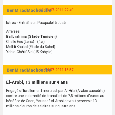
BenM'radMachouche
#3
13-07-2011 22:40
Istres - Entraîneur: Pasqualetti José
Arrivées
Ba Ibrahima (Stade Tunisien)
Chelle Eric (Lens) (f.c.)
Melliti Khaled (Etoile du Sahel)
Yahia-Chérif Sid (JS Kabylie)
BenM'radMachouche
#4
14-07-2011 15:57
El-Arabi, 13 millions sur 4 ans
Engagé officiellement mercredi par Al-Hilal (Arabie saoudite)
contre une indemnité de transfert de 7,5 millions d'euros au
bénéfice de Caen, Youssef Al-Arabi devrait percevoir 13
millions d'euros de salaires sur quatre ans.