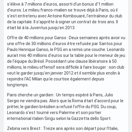
s'élève à 7 millions d'euros, assorti d'un bonus d'1 million
d'euros. Le milieu franco-malien se trouve déjà à Paris, où il
s'est entretenu avec Antoine Kombouaré, l'entraîneur du club
de la capitale. Il s'apprête à signer un contrat de trois ans. Il
était lié à la Juventus jusqu'en 2013.
Offre de 40 millions pour Ganso : Deux semaines après avoir vu
une offre de 30 millions d'euros être refusée par Santos pour
Paulo Henrique Ganso, le PSG en a remis une couche. Leonardo
aurait mis 40 millions d'euros sur la table pour le meneur de jeu
de l'équipe du Brésil. Possédant une clause libératoire à 50
millions, le milieu offensif sera difficile à faire bouger : son club
veut le garder jusqu'en janvier 2012 et il semble plus enclin à
rejoindre l'AC Milan qui le courtise également depuis
longtemps.
Paris cherche un gardien : Un temps espéré à Paris, Julio
Sergio ne viendra pas. Alors que la Roma était d'accord pour le
prêter, le gardien brésilien a refusé l'offre du PSG. Du coup,
Leonardo s'est tourné vers Palerme et son portier
international italien Sirigu selon la Gazzetta dello Sport.
Zebina vers Brest : Treize ans après son départ pour l'Italie,