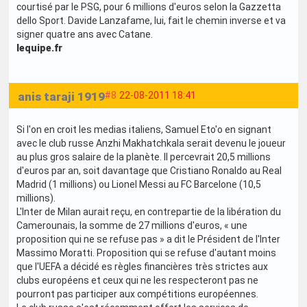
courtisé par le PSG, pour 6 millions d'euros selon la Gazzetta
dello Sport. Davide Lanzafame, lui, fait le chemin inverse et va
signer quatre ans avec Catane.
lequipe.fr
anis taraji 1919
#8
22-08-2011 18:41
Si l'on en croit les medias italiens, Samuel Eto'o en signant
avec le club russe Anzhi Makhatchkala serait devenu le joueur
au plus gros salaire de la planète. Il percevrait 20,5 millions
d'euros par an, soit davantage que Cristiano Ronaldo au Real
Madrid (1 millions) ou Lionel Messi au FC Barcelone (10,5
millions).
L'Inter de Milan aurait reçu, en contrepartie de la libération du
Camerounais, la somme de 27 millions d'euros, « une
proposition qui ne se refuse pas » a dit le Président de l'Inter
Massimo Moratti. Proposition qui se refuse d'autant moins
que l'UEFA a décidé es règles financières très strictes aux
clubs européens et ceux qui ne les respecteront pas ne
pourront pas participer aux compétitions européennes.