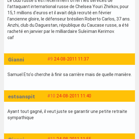
Le club russe s'est récemment offert les services de
l'attaquant international russe de Chelsea Youri Zhirkov, pour
15,1 millions d'euros et il avait déjà recruté en février
l'ancienne gloire, le défenseur brésilien Roberto Carlos, 37 ans.
Anzhi, club du Daguestan, république du Caucase russe, a été
racheté en janvier par le milliardaire Suleïman Kerimov.
caf
Gianni
#9
24-08-2011 11:37
Samuel Eto'o cherche à finir sa carrière mais de quelle manière.
estsanspit
#10
24-08-2011 11:40
Ayant tout gagné, il veut juste se garantir une petite retraite
sympathique