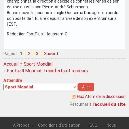
championnat, la direction a décidé de confier les rênes de son
équipe au Valaisan Pierre-André Schürmann.
Bonne nouvelle pour notre aigle Oussema Darragi qui a perdu
son poste de titulaire depuis l'arrivée de son ex entraineur à
l'EST.
Rédaction FootPlus : Houssem-G
Pages :
1
2
3
Suivant
Accueil
»
Sport Mondial
»
Football Mondial: Transferts et rumeurs
Atteindre
Flux Atom de la discussion
l'accueil du site
Retourner à
A Propos
—
Conditions d'utilisation
—
F.A.Q.
—
Nous