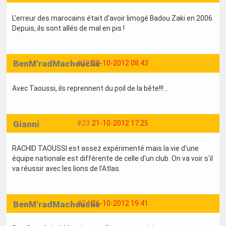
L'erreur des marocains était d'avoir limogé Badou Zaki en 2006.
Depuis, ils sont allés de mal en pis !
BenM'radMachouche
#22
20-10-2012 08:43
Avec Taoussi, ils reprennent du poil de la bête!!!...
Gianni
#23
21-10-2012 17:25
RACHID TAOUSSI est assez expérimenté mais la vie d'une
équipe nationale est différente de celle d'un club. On va voir s'il
va réussir avec les lions de l'Atlas.
BenM'radMachouche
#24
26-10-2012 19:41