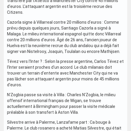
transféré par l'Atletico à Manchester City contre 45 millions
d'euros. L'attaquant argentin est la troisième recrue des
Citizens.
Cazorla signe à Villarreal contre 20 millions d'euros : Comme
prévu depuis quelques jours, Santiago Cazorla a signé à
Malaga. Le milieu international espagnol quitte donc Villarreal
contre 20 millions d'euros. Âgé de 26 ans, l'ancien joueur de
Huelva est la neuvième recrue du club andalou qui a déjà fait
signer van Nistelrooy, Joaquin, Toulalan ou encore Mathijsen.
Tévez vers l'Inter ? : Selon la presse argentine, Carlos Tévez et
l'Inter seraient proches d'un accord. Le club milanais doit
trouver un terrain d'entente avec Manchester City qui ne va
pas lâcher son attaquant argentin pour moins de 45 millions
d'euros.
N'Zogbia passe sa visite à Villa : Charles N'Zogbia, le milieu
offensif international français de Wigan, se trouve
actuellement à Birmingham pour passer la visite médicale
préalable à son transfert à Aston Villa.
Silvestre arrive à Palerme, Lanzafame part : Ca bouge à
Palerme. Le club rosanero a acheté Matias Silvestre, qui était