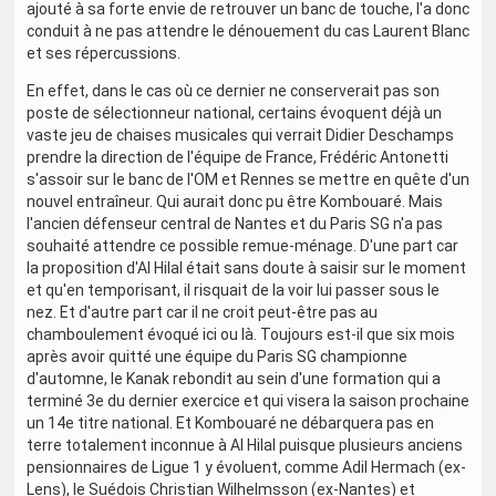
ajouté à sa forte envie de retrouver un banc de touche, l'a donc
conduit à ne pas attendre le dénouement du cas Laurent Blanc
et ses répercussions.
En effet, dans le cas où ce dernier ne conserverait pas son
poste de sélectionneur national, certains évoquent déjà un
vaste jeu de chaises musicales qui verrait Didier Deschamps
prendre la direction de l'équipe de France, Frédéric Antonetti
s'assoir sur le banc de l'OM et Rennes se mettre en quête d'un
nouvel entraîneur. Qui aurait donc pu être Kombouaré. Mais
l'ancien défenseur central de Nantes et du Paris SG n'a pas
souhaité attendre ce possible remue-ménage. D'une part car
la proposition d'Al Hilal était sans doute à saisir sur le moment
et qu'en temporisant, il risquait de la voir lui passer sous le
nez. Et d'autre part car il ne croit peut-être pas au
chamboulement évoqué ici ou là. Toujours est-il que six mois
après avoir quitté une équipe du Paris SG championne
d'automne, le Kanak rebondit au sein d'une formation qui a
terminé 3e du dernier exercice et qui visera la saison prochaine
un 14e titre national. Et Kombouaré ne débarquera pas en
terre totalement inconnue à Al Hilal puisque plusieurs anciens
pensionnaires de Ligue 1 y évoluent, comme Adil Hermach (ex-
Lens), le Suédois Christian Wilhelmsson (ex-Nantes) et