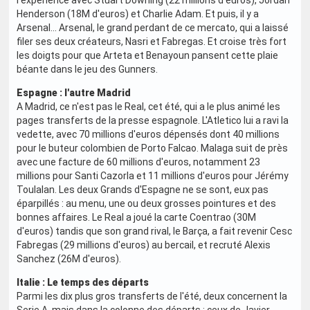
l'expérience avec Stuart Downing (22 millions d'euros), Jordan
Henderson (18M d'euros) et Charlie Adam. Et puis, il y a
Arsenal... Arsenal, le grand perdant de ce mercato, qui a laissé
filer ses deux créateurs, Nasri et Fabregas. Et croise très fort
les doigts pour que Arteta et Benayoun pansent cette plaie
béante dans le jeu des Gunners.
Espagne : l'autre Madrid
A Madrid, ce n'est pas le Real, cet été, qui a le plus animé les
pages transferts de la presse espagnole. L'Atletico lui a ravi la
vedette, avec 70 millions d'euros dépensés dont 40 millions
pour le buteur colombien de Porto Falcao. Malaga suit de près
avec une facture de 60 millions d'euros, notamment 23
millions pour Santi Cazorla et 11 millions d'euros pour Jérémy
Toulalan. Les deux Grands d'Espagne ne se sont, eux pas
éparpillés : au menu, une ou deux grosses pointures et des
bonnes affaires. Le Real a joué la carte Coentrao (30M
d'euros) tandis que son grand rival, le Barça, a fait revenir Cesc
Fabregas (29 millions d'euros) au bercail, et recruté Alexis
Sanchez (26M d'euros).
Italie : Le temps des départs
Parmi les dix plus gros transferts de l'été, deux concernent la