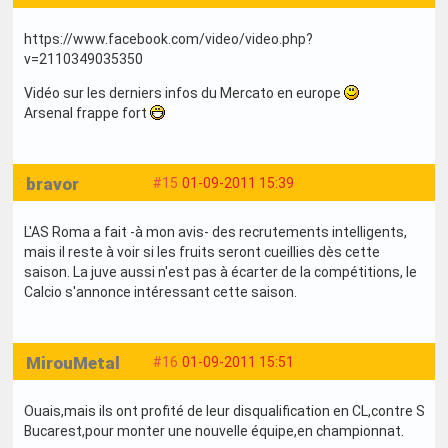
https://www.facebook.com/video/video.php?
v=2110349035350
Vidéo sur les derniers infos du Mercato en europe
Arsenal frappe fort
bravor
#15
01-09-2011 15:39
L'AS Roma a fait -à mon avis- des recrutements intelligents,
mais il reste à voir si les fruits seront cueillies dès cette
saison. La juve aussi n'est pas à écarter de la compétitions, le
Calcio s'annonce intéressant cette saison.
MirouMetal
#16
01-09-2011 15:51
Ouais,mais ils ont profité de leur disqualification en CL,contre S
Bucarest,pour monter une nouvelle équipe,en championnat.