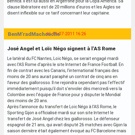
Benfica. Il est lui aussi en Argentine pour la Copa America. Sa
clause libératoire est de 20 millions d'euros et les Aigles se
disent inflexible sur ce tarif concernant leur capitaine.
BenM'radMachouche
#6
19-07-2011 16:26
José Angel et Loïc Négo signent à l'AS Rome
Le latéral du FC Nantes, Loïc Négo, se serait engagé mardi
avec l'AS Rome d'après le site Internet de France Football. En
fin de contrat avec les Canaris, l'international français des
moins de 20 ans aurait paraphé un contrat de cinq ans en
faveur des giallorosso. Il ne rejoindra cependant pas l'effectif
immédiatement puisqu'il doit s'envoler dès mercredi vers la
Colombie avec l'équipe de France pour y disputer le Mondial
des moins de 20 ans.
Après l'annonce du transfert de Loïc Négo à l'AS Rome, le
Sporting Gijon a officialisé mardi sur son site Internet le
transfert de José Angel chez les giallorosso. Le défenseur
espagnol de 21 ans, qui avait disputé 26 matches avec Gijon la
saison dernière était également évoqué au FC Barcelone mais