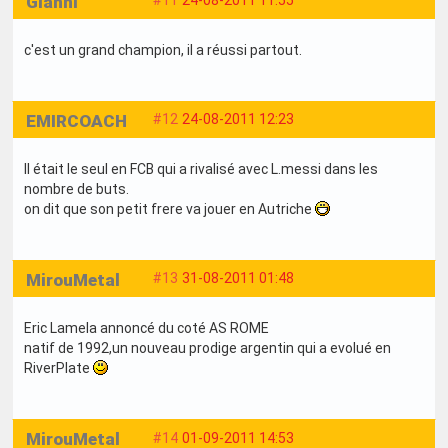
Gianni
#11
24-08-2011 11:55
c'est un grand champion, il a réussi partout.
EMIRCOACH
#12
24-08-2011 12:23
Il était le seul en FCB qui a rivalisé avec L.messi dans les
nombre de buts.
on dit que son petit frere va jouer en Autriche
MirouMetal
#13
31-08-2011 01:48
Eric Lamela annoncé du coté AS ROME
natif de 1992,un nouveau prodige argentin qui a evolué en
RiverPlate
MirouMetal
#14
01-09-2011 14:53