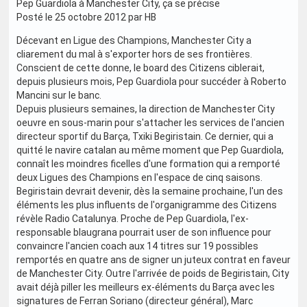
Pep Guardiola à Manchester City, ça se précise
Posté le 25 octobre 2012 par HB
Décevant en Ligue des Champions, Manchester City a
cliarement du mal à s'exporter hors de ses frontières.
Conscient de cette donne, le board des Citizens ciblerait,
depuis plusieurs mois, Pep Guardiola pour succéder à Roberto
Mancini sur le banc.
Depuis plusieurs semaines, la direction de Manchester City
oeuvre en sous-marin pour s'attacher les services de l'ancien
directeur sportif du Barça, Txiki Begiristain. Ce dernier, qui a
quitté le navire catalan au même moment que Pep Guardiola,
connaît les moindres ficelles d'une formation qui a remporté
deux Ligues des Champions en l'espace de cinq saisons.
Begiristain devrait devenir, dès la semaine prochaine, l'un des
éléments les plus influents de l'organigramme des Citizens
révèle Radio Catalunya. Proche de Pep Guardiola, l'ex-
responsable blaugrana pourrait user de son influence pour
convaincre l'ancien coach aux 14 titres sur 19 possibles
remportés en quatre ans de signer un juteux contrat en faveur
de Manchester City. Outre l'arrivée de poids de Begiristain, City
avait déjà piller les meilleurs ex-éléments du Barça avec les
signatures de Ferran Soriano (directeur général), Marc