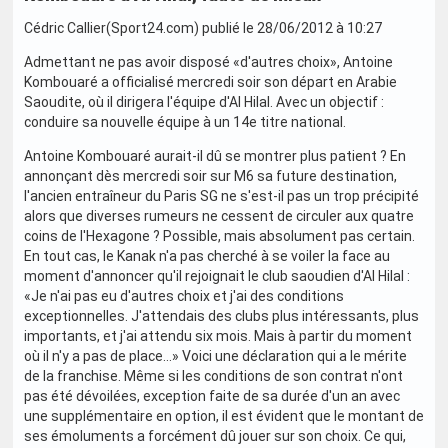
Cédric Callier(Sport24.com) publié le 28/06/2012 à 10:27
Admettant ne pas avoir disposé «d'autres choix», Antoine
Kombouaré a officialisé mercredi soir son départ en Arabie
Saoudite, où il dirigera l'équipe d'Al Hilal. Avec un objectif :
conduire sa nouvelle équipe à un 14e titre national.
Antoine Kombouaré aurait-il dû se montrer plus patient ? En
annonçant dès mercredi soir sur M6 sa future destination,
l'ancien entraîneur du Paris SG ne s'est-il pas un trop précipité
alors que diverses rumeurs ne cessent de circuler aux quatre
coins de l'Hexagone ? Possible, mais absolument pas certain.
En tout cas, le Kanak n'a pas cherché à se voiler la face au
moment d'annoncer qu'il rejoignait le club saoudien d'Al Hilal :
«Je n'ai pas eu d'autres choix et j'ai des conditions
exceptionnelles. J'attendais des clubs plus intéressants, plus
importants, et j'ai attendu six mois. Mais à partir du moment
où il n'y a pas de place…» Voici une déclaration qui a le mérite
de la franchise. Même si les conditions de son contrat n'ont
pas été dévoilées, exception faite de sa durée d'un an avec
une supplémentaire en option, il est évident que le montant de
ses émoluments a forcément dû jouer sur son choix. Ce qui,