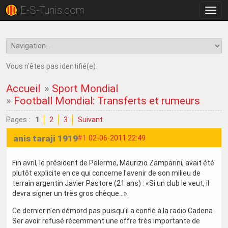
E-S-Tunis.com
Bascu
la
navig
Vous n'êtes pas identifié(e).
Accueil
»
Sport Mondial
»
Football Mondial: Transferts et rumeurs
Pages :
1
2
3
Suivant
anis taraji 1919
#1
02-06-2011 22:49
Fin avril, le président de Palerme, Maurizio Zamparini, avait été
plutôt explicite en ce qui concerne l'avenir de son milieu de
terrain argentin Javier Pastore (21 ans) : «Si un club le veut, il
devra signer un très gros chèque...».
Ce dernier n'en démord pas puisqu'il a confié à la radio Cadena
Ser avoir refusé récemment une offre très importante de