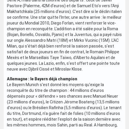
Serie A, mais dans la colonne des départs : ceux de Javier
Pastore (Palerme, 42M d'euros) et de Samuel Eto'o vers l'Anji
Makhatchkala (25 millions d'euros). C'est dire si le déclin italien
se confirme. Une star quitte l'Inter, une autre arrive : le meilleur
joueur du Mondial 2010, Diego Forlan, vient renforcer le vice-
champion en reconquête. L'addition a été salée pour la Roma
(Bojan, Boriello, Osvaldo, Pjanic) et la Juventus, qui a payé rubis
sur ongle Alessandro Matri (18M) et Mirko Vucinic (15M). L'AC
Milan, qui s'était déjà bien renforcé la saison passée, s'est
satisfait de deux joueurs en fin de contrat, le Romain Philippe
Mexès et le Marseillais Taye Taïwo, d'Alberto Aquilani et de
quelques jeunes. La Lazio, enfin, s'est offert une pointe toute
neuve avec Djibril Cissé et Miroslav Klose.
Allemagne : le Bayern déjà champion
Le Bayern Munich s'est donné les moyens qu'exige la
reconquête du titre de champion : 44 millions d'euros
dépensés pour « défendre » ses chances avec Manuel Neuer
(23 millions d'euros), le Citizen Jérome Boateng (13,5 millions
d'euros) ou le Brésilien Rafinha (5,5 millions d'euros). Le tenant
du titre, Dortmund, n'a guère fait de folies (10 millions d'euros
en tout), et espère rééditer l'exploit de la saison dernière avec
les mêmes hommes, mois Sahin, parti au Real. A Hambourg,