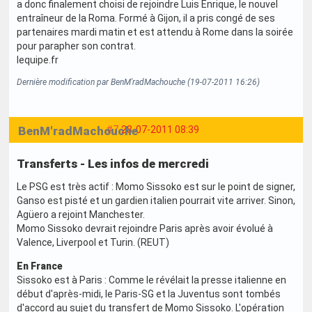
a donc finalement choisi de rejoindre Luis Enrique, le nouvel
entraîneur de la Roma. Formé à Gijon, il a pris congé de ses
partenaires mardi matin et est attendu à Rome dans la soirée
pour parapher son contrat.
lequipe.fr
Dernière modification par BenM'radMachouche (19-07-2011 16:26)
BenM'radMachouche
#7
28-07-2011 08:39
Transferts - Les infos de mercredi
Le PSG est très actif : Momo Sissoko est sur le point de signer,
Ganso est pisté et un gardien italien pourrait vite arriver. Sinon,
Agüero a rejoint Manchester.
Momo Sissoko devrait rejoindre Paris après avoir évolué à
Valence, Liverpool et Turin. (REUT)
En France
Sissoko est à Paris : Comme le révélait la presse italienne en
début d'après-midi, le Paris-SG et la Juventus sont tombés
d'accord au sujet du transfert de Momo Sissoko. L'opération