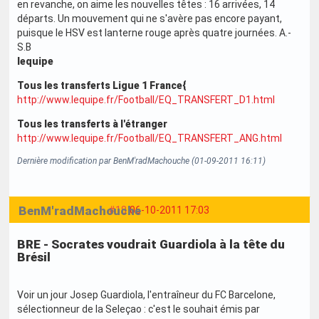
en revanche, on aime les nouvelles têtes : 16 arrivées, 14
départs. Un mouvement qui ne s'avère pas encore payant,
puisque le HSV est lanterne rouge après quatre journées. A.-
S.B
lequipe
Tous les transferts Ligue 1 France{
http://www.lequipe.fr/Football/EQ_TRANSFERT_D1.html
Tous les transferts à l'étranger
http://www.lequipe.fr/Football/EQ_TRANSFERT_ANG.html
Dernière modification par BenM'radMachouche (01-09-2011 16:11)
BenM'radMachouche
#18
06-10-2011 17:03
BRE - Socrates voudrait Guardiola à la tête du
Brésil
Voir un jour Josep Guardiola, l'entraîneur du FC Barcelone,
sélectionneur de la Seleçao : c'est le souhait émis par