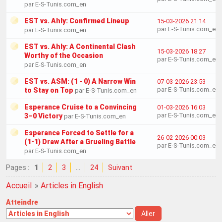
par E-S-Tunis.com_en
EST vs. Ahly: Confirmed Lineup
15-03-2026 21:14
par E-S-Tunis.com_en
par E-S-Tunis.com_en
EST vs. Ahly: A Continental Clash
15-03-2026 18:27
Worthy of the Occasion
par E-S-Tunis.com_en
par E-S-Tunis.com_en
EST vs. ASM: (1 - 0) A Narrow Win
07-03-2026 23:53
par E-S-Tunis.com_en
to Stay on Top
par E-S-Tunis.com_en
Esperance Cruise to a Convincing
01-03-2026 16:03
par E-S-Tunis.com_en
3–0 Victory
par E-S-Tunis.com_en
Esperance Forced to Settle for a
26-02-2026 00:03
(1-1) Draw After a Grueling Battle
par E-S-Tunis.com_en
par E-S-Tunis.com_en
Pages :
1
2
3
…
24
Suivant
Accueil
»
Articles in English
Atteindre