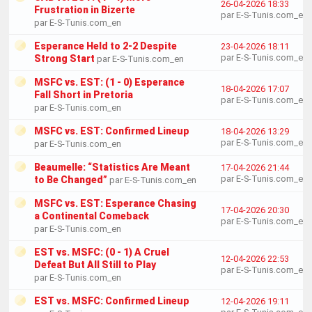
26-04-2026 18:33
Frustration in Bizerte
par E-S-Tunis.com_en
par E-S-Tunis.com_en
Esperance Held to 2-2 Despite
23-04-2026 18:11
par E-S-Tunis.com_en
Strong Start
par E-S-Tunis.com_en
MSFC vs. EST: (1 - 0) Esperance
18-04-2026 17:07
Fall Short in Pretoria
par E-S-Tunis.com_en
par E-S-Tunis.com_en
MSFC vs. EST: Confirmed Lineup
18-04-2026 13:29
par E-S-Tunis.com_en
par E-S-Tunis.com_en
Beaumelle: “Statistics Are Meant
17-04-2026 21:44
par E-S-Tunis.com_en
to Be Changed”
par E-S-Tunis.com_en
MSFC vs. EST: Esperance Chasing
17-04-2026 20:30
a Continental Comeback
par E-S-Tunis.com_en
par E-S-Tunis.com_en
EST vs. MSFC: (0 - 1) A Cruel
12-04-2026 22:53
Defeat But All Still to Play
par E-S-Tunis.com_en
par E-S-Tunis.com_en
EST vs. MSFC: Confirmed Lineup
12-04-2026 19:11