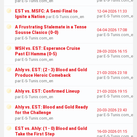
par E-S-Tunis.com_en
par E-S-Tunis.com_en
EST vs. MSFC: A Semi-Final to
12-04-2026 11:33
par E-S-Tunis.com_en
Ignite a Nation
par E-S-Tunis.com_en
A Frustrating Stalemate in a Tense
04-04-2026 17:08
Sousse Clasico (0-0)
par E-S-Tunis.com_en
par E-S-Tunis.com_en
WSH vs. EST: Esperance Cruise
28-03-2026 16:15
Past El Hamma (0-5)
par E-S-Tunis.com_en
par E-S-Tunis.com_en
Ahly vs. EST: (2 - 3) Blood and Gold
21-03-2026 23:18
Produce Heroic Comeback
par E-S-Tunis.com_en
par E-S-Tunis.com_en
Ahly vs. EST: Confirmed Lineup
21-03-2026 19:15
par E-S-Tunis.com_en
par E-S-Tunis.com_en
Ahly vs. EST: Blood and Gold Ready
20-03-2026 23:43
for the Challenge
par E-S-Tunis.com_en
par E-S-Tunis.com_en
EST vs. Ahly: (1 - 0) Blood and Gold
16-03-2026 01:15
Take the First Step
par E-S-Tunis.com_en