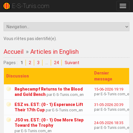
E-S-Tunis.com
Bascu
la
navig
Vous n'êtes pas identifié(e).
Accueil
»
Articles in English
Pages :
1
2
3
…
24
Suivant
Dernier
Discussion
message
Reghecampf Returns to the Blood
15-06-2026 19:19
par E-S-Tunis.com_en
and Gold Bench
par E-S-Tunis.com_en
ESZ vs. EST: (0 - 1) Esperance Lift
31-05-2026 20:39
par E-S-Tunis.com_en
Their 17th Cup
par E-S-Tunis.com_en
JSO vs. EST: (0 - 1) One More Step
24-05-2026 18:35
Toward the Trophy
par E-S-Tunis.com_en
par E-S-Tunis.com_en