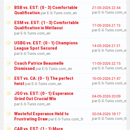
BSB vs. EST: (0 - 3) Comfortable
21-05-2026 22:44
par E-S-Tunis.com_en
Qualification
par E-S-Tunis.com_en
ESM vs. EST: (1 - 3) Comfortable
17-05-2026 21:13
Qualification in Métlaoui
par E-S-Tunis.com_en
par E-S-Tunis.com_en
USBG vs. EST: (0 - 1) Champions
14-05-2026 21:31
League Spot Secured
par E-S-Tunis.com_en
par E-S-Tunis.com_en
Coach Patrice Beaumelle
11-05-2026 22:15
par E-S-Tunis.com_en
Dismissed
par E-S-Tunis.com_en
EST vs. CA: (0 - 1) The perfect
10-05-2026 21:47
par E-S-Tunis.com_en
heist
par E-S-Tunis.com_en
JSO vs. EST: (0 - 1) Esperance
04-05-2026 20:09
Grind Out Crucial Win
par E-S-Tunis.com_en
par E-S-Tunis.com_en
Wasteful Esperance Held to
30-04-2026 18:17
par E-S-Tunis.com_fr
Frustrating Draw
par E-S-Tunis.com_fr
CAB vs. EST: (1 - 1) More