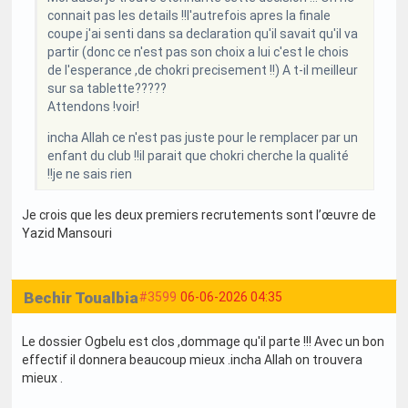
connait pas les details !!l'autrefois apres la finale
coupe j'ai senti dans sa declaration qu'il savait qu'il va
partir (donc ce n'est pas son choix a lui c'est le chois
de l'esperance ,de chokri precisement !!) A t-il meilleur
sur sa tablette?????
Attendons !voir!
incha Allah ce n'est pas juste pour le remplacer par un
enfant du club !!il parait que chokri cherche la qualité
!!je ne sais rien
Je crois que les deux premiers recrutements sont l’œuvre de
Yazid Mansouri
Bechir Toualbia
#3599
06-06-2026 04:35
Le dossier Ogbelu est clos ,dommage qu'il parte !!! Avec un bon
effectif il donnera beaucoup mieux .incha Allah on trouvera
mieux .