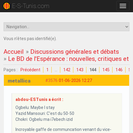
E-S-Tunis.com
Bascu
la
navig
Vous n'êtes pas identifié(e).
Accueil
»
Discussions générales et débats
»
Le BD de l'Espérance : nouvelles, critiques et
Pages :
Précédent
1
…
142
143
144
145
146
Su
metallica
#3576
01-06-2026 12:27
abdou-ESTunis a écrit :
Ogbelu: Maybe I stay
Yazid Mansouri: C'est du 50-50
Chokri: Ogbelu ma i7ebech izid
Incroyable gaffe de communcation venant du vice-