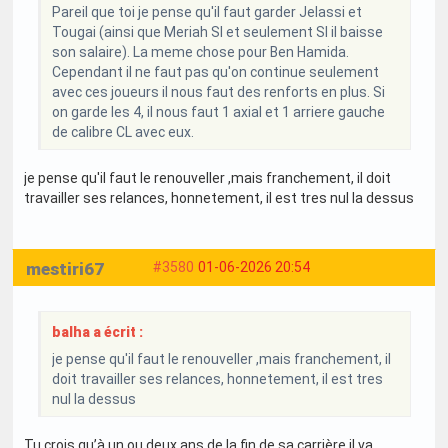
Pareil que toi je pense qu'il faut garder Jelassi et
Tougai (ainsi que Meriah SI et seulement SI il baisse
son salaire). La meme chose pour Ben Hamida.
Cependant il ne faut pas qu'on continue seulement
avec ces joueurs il nous faut des renforts en plus. Si
on garde les 4, il nous faut 1 axial et 1 arriere gauche
de calibre CL avec eux.
je pense qu'il faut le renouveller ,mais franchement, il doit
travailler ses relances, honnetement, il est tres nul la dessus
mestiri67
#3580
01-06-2026 20:54
balha a écrit :
je pense qu'il faut le renouveller ,mais franchement, il
doit travailler ses relances, honnetement, il est tres
nul la dessus
Tu crois qu’à un ou deux ans de la fin de sa carrière il va