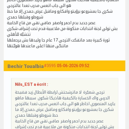
هو الي جاب اتعس مدرب تعدا عالترجي
شكري جا بمشروعو برؤيتو وافكارو وماقبل عرض حمدي إلا ما حط
شروطو وقبلها حمدي
عصر جديد بدم احمر واصفر صافي نقي من قاع الخابية
بش تولي لجنة انتدابات متكونة من ملاعبية قدم تحت إشراف شكري
تتشبّه للأهلي
ثورة كبيرة بعد ماتفكت الترجي 17 عام جا وليدها بش يرجعلها
ماتنحّى منها اغلى ماعندها هويّتها
Bechir Toualbia
#3595
05-06-2026 09:52
Nils_EST a écrit :
ترجي شعيْرة لا ماترشحتش لرابطة الأبطال زيد فضيحة
الدربي واك الخسارة بالكيفية هاذيكا شكون سببها ماهو
يازيد المنصوري اخاطر هو الي جاب اتعس مدرب تعدا عالترجي
شكري جا بمشروعو برؤيتو وافكارو وماقبل عرض حمدي إلا ما
حط شروطو وقبلها حمدي
عصر جديد بدم احمر واصفر صافي نقي من قاع الخابية
بش تولي لجنة انتدابات متكونة من ملاعبية قدم تحت إشراف