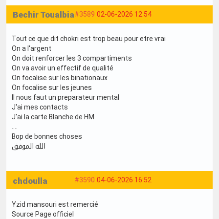
Bechir Toualbia
#3589
02-06-2026 12:54
Tout ce que dit chokri est trop beau pour etre vrai
On a l'argent
On doit renforcer les 3 compartiments
On va avoir un effectif de qualité
On focalise sur les binationaux
On focalise sur les jeunes
Il nous faut un preparateur mental
J'ai mes contacts
J'ai la carte Blanche de HM
....
Bop de bonnes choses
الله الموفق
chdoulla
#3590
04-06-2026 16:52
Yzid mansouri est remercié
Source Page officiel