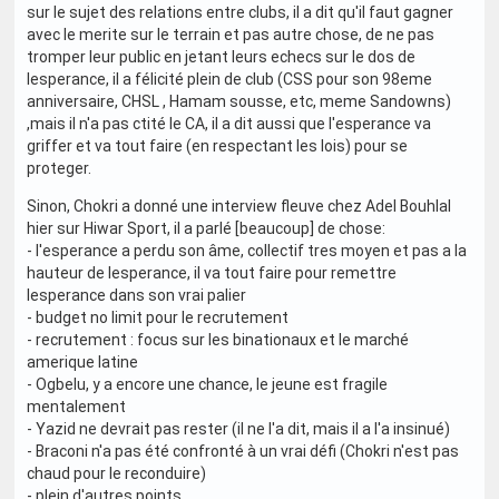
sur le sujet des relations entre clubs, il a dit qu'il faut gagner
avec le merite sur le terrain et pas autre chose, de ne pas
tromper leur public en jetant leurs echecs sur le dos de
lesperance, il a félicité plein de club (CSS pour son 98eme
anniversaire, CHSL , Hamam sousse, etc, meme Sandowns)
,mais il n'a pas ctité le CA, il a dit aussi que l'esperance va
griffer et va tout faire (en respectant les lois) pour se
proteger.
Sinon, Chokri a donné une interview fleuve chez Adel Bouhlal
hier sur Hiwar Sport, il a parlé [beaucoup] de chose:
- l'esperance a perdu son âme, collectif tres moyen et pas a la
hauteur de lesperance, il va tout faire pour remettre
lesperance dans son vrai palier
- budget no limit pour le recrutement
- recrutement : focus sur les binationaux et le marché
amerique latine
- Ogbelu, y a encore une chance, le jeune est fragile
mentalement
- Yazid ne devrait pas rester (il ne l'a dit, mais il a l'a insinué)
- Braconi n'a pas été confronté à un vrai défi (Chokri n'est pas
chaud pour le reconduire)
- plein d'autres points