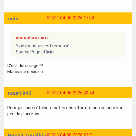
anis
#3591
04-06-2026 17:04
chdoulla a écrit :
Yzid mansouri est remercié
Source Page officiel
C'est dommage !!!!
Mauvaise décision.
nour1945
#3592
04-06-2026 20:44
Pourquoi nous étalons toutes nos informations au public.un
peu de discrétion
Bechir Toualbia
#3593
04-06-2026 23:51