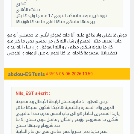
شكري
تتشبّه للأهلي
ثورة كبيرة بعد ماتفكت الترجي 17 عام جا وليدها بش
يرجعلها ماتنحّى منها اغلى ماعندها هويّتها
موش غايضني ولا ندافع عليه ،أنا قلت غموض لأنني ما خممتش أنو هو
جاب المدرب مثلا .المهم إن شاء الله كل من يمشي يجي ما خير منو
.كل ما يقوله شكري مطمءن و الله الموفق .و إن شاء الله نبداو
تحضيراتنا بمجموعة كاملة .ما كنا نقوم به عين الرعونة و الفوضى
abdou-ESTunis
#3596
05-06-2026 10:59
Nils_EST a écrit :
ترجي شعيْرة لا ماترشحتش لرابطة الأبطال زيد فضيحة
الدربي واك الخسارة بالكيفية هاذيكا شكون سببها ماهو
يازيد المنصوري اخاطر هو الي جاب اتعس مدرب تعدا عالترجي
شكري جا بمشروعو برؤيتو وافكارو وماقبل عرض حمدي إلا ما
حط شروطو وقبلها حمدي
عصر جديد بدم احمر واصفر صافي نقي من قاع الخابية