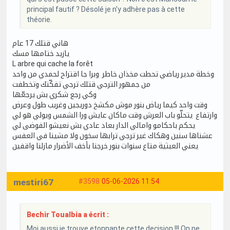
principal fautif ? Désolé je n'y adhère pas à cette
théorie.
هاني قتلك 17 عام
يازيد ختامها مسك
L arbre qui cache la forêt
وخطة مدير رياضي تحطت مخذان خاطر وبرا جا اقتراح لحمدي من واحد
من جمهور الترجي قتلك ترجي تفكّتك وتخطفت
وكي رجع شكري بش يرجعّها
وقت واحد كيما رياض بنور موش مكشخ دوريجين وغريب طول وعرض
وارتفاع يتحلّو باب العرش وقت ماكان عايش ورا الشمس ويولي هو لي
يحكم باحكامو وامالي الدار بعاد عادي بش نعيشو الفوضى لي
عشناها سنين وهكاك غير ترجي ترابها سخون ولا مشينا في العفس
يعني العبثية متاع سنوات بنور خرجنا بأخف الأضرار مازلنا واقفين
mestiri67
#3598
05-06-2026 11:54
Bechir Toualbia a écrit :
Moi aussi je trouve etonnante cette decision !!! On ne