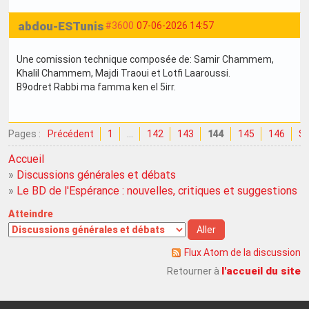
abdou-ESTunis
#3600
07-06-2026 14:57
Une comission technique composée de: Samir Chammem,
Khalil Chammem, Majdi Traoui et Lotfi Laaroussi.
B9odret Rabbi ma famma ken el 5irr.
Pages :
Précédent
1
…
142
143
144
145
146
Su
Accueil
»
Discussions générales et débats
»
Le BD de l'Espérance : nouvelles, critiques et suggestions
Atteindre
Flux Atom de la discussion
l'accueil du site
Retourner à