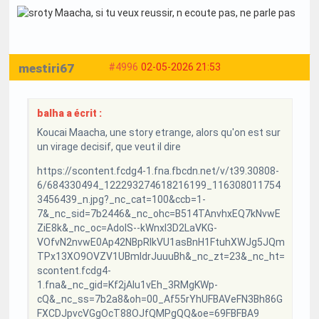
mestiri67
#4996
02-05-2026 21:53
balha a écrit :
Koucai Maacha, une story etrange, alors qu'on est sur
un virage decisif, que veut il dire
https://scontent.fcdg4-1.fna.fbcdn.net/v/t39.30808-
6/684330494_122293274618216199_116308011754
3456439_n.jpg?_nc_cat=100&ccb=1-
7&_nc_sid=7b2446&_nc_ohc=B514TAnvhxEQ7kNvwE
ZiE8k&_nc_oc=AdoIS--kWnxI3D2LaVKG-
VOfvN2nvwE0Ap42NBpRlkVU1asBnH1FtuhXWJg5JQm
TPx13XO9OVZV1UBmIdrJuuuBh&_nc_zt=23&_nc_ht=
scontent.fcdg4-
1.fna&_nc_gid=Kf2jAlu1vEh_3RMgKWp-
cQ&_nc_ss=7b2a8&oh=00_Af55rYhUFBAVeFN3Bh86G
FXCDJpvcVGgOcT88OJfQMPgQQ&oe=69FBFBA9