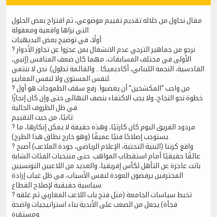
مقال نحاول من خلاله تقديم تقييم موضوعي، ثم اقتراح بعض الحلول
التي نراها واقعية ومعقولة.
أولًا، في توضيح بعض البديهيات:
? نرجو من جماهير الترجي عدم الانشغال بمن عجزوا عن تجاوز الأدوار
الأولى في مختلف المسابقات، مهما كان ضعف المنافس (إنبي،
القادسية، النجمة اللبناني، أكاديميكا... والقائمة تطول). نحن لا ننتمي
لنفس المستوى ولا لنفس المعايير.
? من واجب “المكشخين” أن يغضبوا. رفع سقف الطموحات هو أول
خطوة نحو النجاح، ولا يجب الاكتفاء بنصف النهائي حتى وإن كان إنجازًا
في ظل الظروف الحالية.
ثانيًا، من حيث التقييم:
? مردود الفريق اليوم كان كارثيًا، وهذه حقيقة لا يمكن إنكارها، ما
يستوجب إصلاحًا فنيًا عميقًا (وهو خارج نطاق هذا الطرح).
? واقع كرتنا (البنية التحتية، الإعلام الرياضي، جودة الملاعب) أصبح
عائقًا حقيقيًا أمام استقطاب المواهب. حتى منتخبات الفئات الشابة
باتت عاجزة عن التأهل لكأس إفريقيا، والعديد من اللاعبين التونسيين
المحترفين يرفضون العودة لنفس الأسباب، في ظل غياب إرادة
سياسية حقيقية لإصلاح القطاع.
? تخبط سياسات الجامعة (مثل فتح باب اللاعب المغاربي ثم غلقه
فجأة) يجعل من الصعب على الأندية بناء استراتيجيات واضحة
ومستقرة.