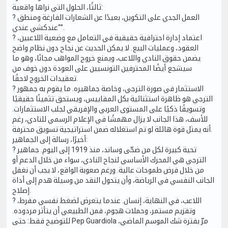
ثالثًا، الحلول التي نراها واقعية:
? العمل الجدي على التكوين، بعيدًا عن الشعارات الفارغة ومنطق
“عندكشي عندي”.
? اعتماد إدارة احترافية حقيقية في التعامل مع وضعية اللاعبين،
العقود، وعمليات البيع. لا يمكن الحديث عن نجاح دون نظام واضح
يضمن حقوق النادي واللاعب، ويمنع خروج المواهب مجانًا، وهو ما
سيشجع أيضًا المحترفين التونسيين على العودة دون خوف من
تعقيدات الخروج لاحقًا.
? الاستثمار في صورة الترجي، وخاصة جماهيره. ما يقوم به جمهور
الترجي هو ظاهرة استثنائية بكل المقاييس، ويستحق تثمينًا حقيقيًا
وتسويقًا ذكيًا على المستوى العربي والإفريقي لجلب الاستثمارات.
للأسف، هذا الجانب لا يزال مهمشًا في الإعلام الرسمي للنادي، رغم
أنه يمثل قوة هائلة لو تم استغلاله ضمن استراتيجية تسويق محترفة.
أخيرًا، رسالة إلى الجماهير:
? تحية كبيرة لكل من ضحّى وساند، منذ 1919 إلى اليوم. جماهير
الترجي هي المحرك الأساسي لنجاح النادي، سواء من خلال الدعم أو
من خلال فرض طموحات عالية. ورغم صعوبة الواقع، لا يجب أن نغفل
الجانب النفسي في الرياضة، وأن يتحول النقد من وسيلة هدم إلى أداة
إصلاح.
? اللاعب، في النهاية، إنسان. عندما يتعرض لضغط نفسي مفرط،
وتقزيم مستمر، وحملات هجوم، فمن الطبيعي أن يتأثر مردوده.
للتوضيح فقط: حتى Pep Guardiola مرّ بفترة شك الموسم الماضي،