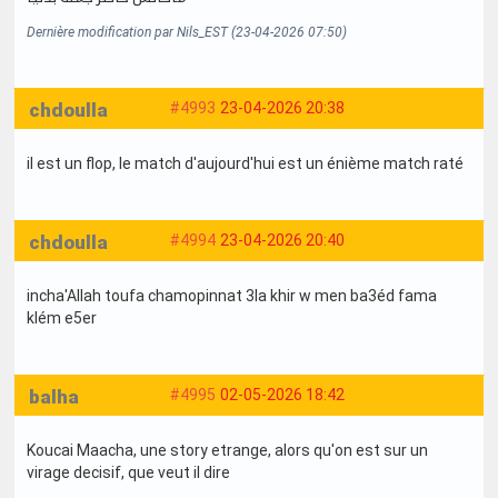
Dernière modification par Nils_EST (23-04-2026 07:50)
chdoulla
#4993
23-04-2026 20:38
il est un flop, le match d'aujourd'hui est un énième match raté
chdoulla
#4994
23-04-2026 20:40
incha'Allah toufa chamopinnat 3la khir w men ba3éd fama
klém e5er
balha
#4995
02-05-2026 18:42
Koucai Maacha, une story etrange, alors qu'on est sur un
virage decisif, que veut il dire