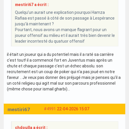
mestiri67 a écrit :
Quelqu’un aurait une explication pourquoi Hamza
Rafiaa est passé à côté de son passage à Lespérance
jusqu’à maintenant ?
Pourtant, nous avons un manque flagrant pour un
joueur offensif au milieu et il aurait très bien devenir le
leader incontesté du quatuor offensif
il était un joueur qui a du potentiel mais il a raté sa carrière
c'est tout! il a commencé fort en Juventus mais après un
chute et chaque passage c'est un échec absolu. son
recrutement est un coup de poker qui n'a pas joué en notre
faveur .. Je veux pas donner des préjugé mais je penses qu'il a
un coté religieu qui agit mal sur son parcours professionnel
(même chose pour ismail gharbi)...
mestiri67
#4991
22-04-2026 15:07
chdoulla a écrit :