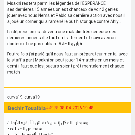
Msakni restera parmi les légendes de l'ESPERANCE
ses dernières 15 années on est chanceux de voir 2 génies
jouer avec nous Nems et Pablo sa dernière action avec nous il
a joué un corner qui a ramené le but historique contre Ahly ..
La dépression est devenu une maladie très sérieuse ses
dernières années il le faut un traitement et suivi avec un
docteur et ne pas oubliant قرآن و الصلاة
l'autre fois j'ai parlé qu'il nous faut un préparateur mental avec
le staff a part Msakni on peut jouer 14 matchs en un mois et
demi il faut que les joueurs soient prêt mentalement chaque
match
curva19
, curva19
Bechir Toualbia
#4978
08-04-2026 19:48
وسبحان الله كل إنسان كيفاش تأثر فيه الأزمات
شفت من الضد للضد
شخصيا لا ألومه على شيء