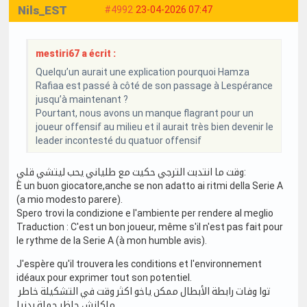
Nils_EST
#4992
23-04-2026 07:47
mestiri67 a écrit :
Quelqu’un aurait une explication pourquoi Hamza
Rafiaa est passé à côté de son passage à Lespérance
jusqu’à maintenant ?
Pourtant, nous avons un manque flagrant pour un
joueur offensif au milieu et il aurait très bien devenir le
leader incontesté du quatuor offensif
وقت ما انتدبت الترجي حكيت مع طلياني يحب ليتشي قلي:
È un buon giocatore,anche se non adatto ai ritmi della Serie A
(a mio modesto parere).
Spero trovi la condizione e l'ambiente per rendere al meglio
Traduction : C'est un bon joueur, même s'il n'est pas fait pour
le rythme de la Serie A (à mon humble avis).
J'espère qu'il trouvera les conditions et l'environnement
idéaux pour exprimer tout son potentiel.
توا وفات رابطة الأبطال ممكن ياخو اكثر وقت في التشكيلة خاطر
ماكانش حاظر جملة بدنيا