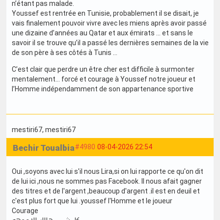
n’étant pas malade.
Youssef est rentrée en Tunisie, probablement il se disait, je
vais finalement pouvoir vivre avec les miens après avoir passé
une dizaine d’années au Qatar et aux émirats … et sans le
savoir il se trouve qu’il a passé les dernières semaines de la vie
de son père à ses côtés à Tunis …
C’est clair que perdre un être cher est difficile à surmonter
mentalement… forcé et courage à Youssef notre joueur et
l’Homme indépendamment de son appartenance sportive
mestiri67
, mestiri67
Bechir Toualbia
#4980
08-04-2026 22:54
Oui ,soyons avec lui s'il nous Lira,si on lui rapporte ce qu'on dit
de lui ici ,nous ne sommes pas Facebook. Il nous afait gagner
des titres et de l'argent ,beaucoup d'argent .il est en deuil et
c'est plus fort que lui .youssef l'Homme et le joueur
Courage