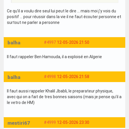
Ce qu’il a voulu dire seul lui peut le dire … mais moi j’y vois du
positif … pour réussir dans la vie il ne faut écouter personne et
surtout ne parler a personne
balha
#4997
12-05-2026 21:50
Il faut rappeler Ben Hamouda, il a exploisé en Algerie
balha
#4998
12-05-2026 21:58
Il faut aussi rappeler Khalil Jbabli, le preparateur physique,
avec qui on a fait de tres bonnes saisons (mais je pense qu'il a
le vetro de HM)
mestiri67
#4999
12-05-2026 23:30