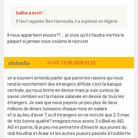
balha a écrit :
Il faut rappeler Ben Hamouda, il a exploisé en Algerie
Il nous appartient encore?? … je crois qu’il il faudra mettre le
paquet si jamais nous voulons le recruter
chdoulla
#5000
13-05-2026 01:22
on a souvent entendu parler que parmi les raisons qui nous
rend le recrutement des étrangers difficile c'est la banque
centrale, qui nous limite en devise mais je suis curieux de
savoir combien est la masse salariale en devise de tous les
étrangers. Je sais que nous payons un peu plus de deux
millions de dinars tunisiens chaque mois en salaire.
et si au lieu d'avoir 7 ou 8 étrangers on ne recrute que 2-3 max
de très bonne qualité? imaginez nous avons 3 x Bleili en AiD,
AiG et pointe, là je peu me permettre d'investir aux jeunes du
club Koudhai et Araar et les autres joueurs passés à l'oubliette