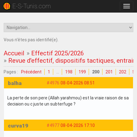
E-S-Tunis.com
Bascu
la
navig
Vous n'êtes pas identifié(e).
Accueil
»
Effectif 2025/2026
»
Revue d'effectif, dispositifs tactiques, entrain
Pages :
Précédent
1
…
198
199
200
201
202
Su
balha
#4976
08-04-2026 08:51
La perte de son pere (Allah yarahmou) est la vraie raison de sa
deciaion ou c juste un subterfuge ?
curva19
#4977
08-04-2026 17:10