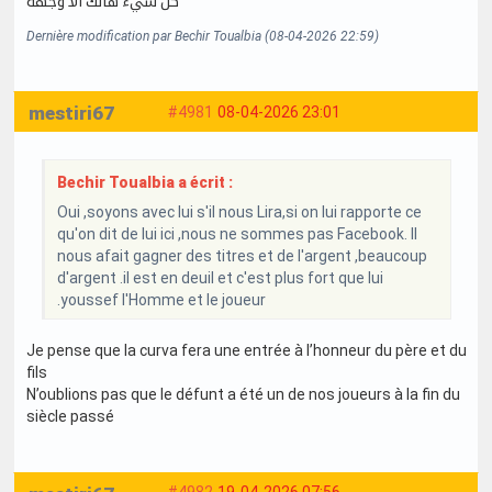
كل شيء هالك الا وجهه
Dernière modification par Bechir Toualbia (08-04-2026 22:59)
mestiri67
#4981
08-04-2026 23:01
Bechir Toualbia a écrit :
Oui ,soyons avec lui s'il nous Lira,si on lui rapporte ce
qu'on dit de lui ici ,nous ne sommes pas Facebook. Il
nous afait gagner des titres et de l'argent ,beaucoup
d'argent .il est en deuil et c'est plus fort que lui
.youssef l'Homme et le joueur
Je pense que la curva fera une entrée à l’honneur du père et du
fils
N’oublions pas que le défunt a été un de nos joueurs à la fin du
siècle passé