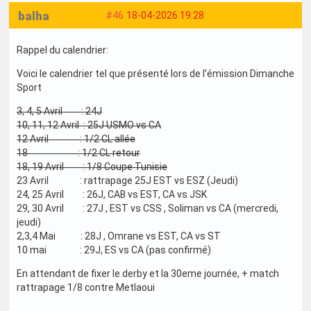
balha
#46
18-04-2026 19:28
Rappel du calendrier:
Voici le calendrier tel que présenté lors de l’émission Dimanche
Sport
3, 4, 5 Avril : 24J
10, 11, 12 Avril : 25J USMO vs CA
12 Avril : 1/2 CL allée
18 : 1/2 CL retour
18, 19 Avril : 1/8 Coupe Tunisie
23 Avril : rattrapage 25J EST vs ESZ (Jeudi)
24, 25 Avril : 26J, CAB vs EST, CA vs JSK
29, 30 Avril : 27J , EST vs CSS , Soliman vs CA (mercredi,
jeudi)
2,3,4 Mai : 28J , Omrane vs EST, CA vs ST
10 mai : 29J, ES vs CA (pas confirmé)
En attendant de fixer le derby et la 30eme journée, + match
rattrapage 1/8 contre Metlaoui