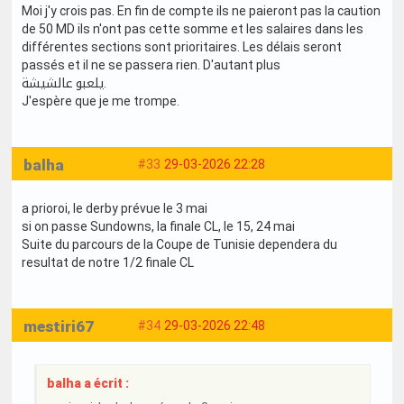
Moi j'y crois pas. En fin de compte ils ne paieront pas la caution
de 50 MD ils n'ont pas cette somme et les salaires dans les
différentes sections sont prioritaires. Les délais seront
passés et il ne se passera rien. D'autant plus
يلعبو عالشيشة.
J'espère que je me trompe.
balha
#33
29-03-2026 22:28
a prioroi, le derby prévue le 3 mai
si on passe Sundowns, la finale CL, le 15, 24 mai
Suite du parcours de la Coupe de Tunisie dependera du
resultat de notre 1/2 finale CL
mestiri67
#34
29-03-2026 22:48
balha a écrit :