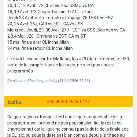
10, 11, 12 Avril: 1/2 CL allée,
25J USMO vs CA
18, 19 Avril: 1/8 Coupe Tunisie, 1/2 CL retour
Jeudi 23 Avril: notre match rattrapage 25J EST vs ESZ
24, 25 Avril: 26J, CAB vs EST, CA vs JSK
Mercredi, Jeudi, 29, 30 Avril: 27J , EST vs CSS ,Soliman vs CA
2,3,4 Mai: J28 : Omrane vs EST, CA vs ST
15 mai finale aller CL incha Allah
24 mai finale retour CL incha Allah
Le match coupe contre Metlaoui, les J29 (dont le derby) et J30,
suite de la compétition de la coupe, ne sont pas encore
programmés
Dernière modification par balha (11-04-2026 17:56)
balha
#36
30-03-2026 17:27
Ce qui est plus etrange, c'est que le gars responsable de la
prograamation, pretend ne pas pouvoir planifier le reste du
championnat car la ligue ne connait pas la date de la finale ede
la CL, sic, puisque la date est bien connue depuis le titage au