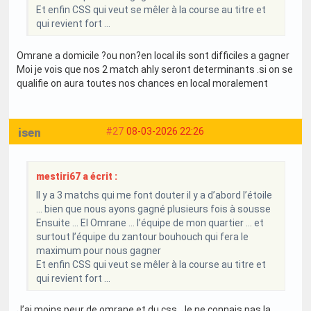
Et enfin CSS qui veut se mêler à la course au titre et
qui revient fort …
Omrane a domicile ?ou non?en local ils sont difficiles a gagner
Moi je vois que nos 2 match ahly seront determinants .si on se
qualifie on aura toutes nos chances en local moralement
isen
#27
08-03-2026 22:26
mestiri67 a écrit :
Il y a 3 matchs qui me font douter il y a d’abord l’étoile
… bien que nous ayons gagné plusieurs fois à sousse
Ensuite … El Omrane … l’équipe de mon quartier … et
surtout l’équipe du zantour bouhouch qui fera le
maximum pour nous gagner
Et enfin CSS qui veut se mêler à la course au titre et
qui revient fort …
J’ai moins peur de omrane et du css. Je ne connais pas la