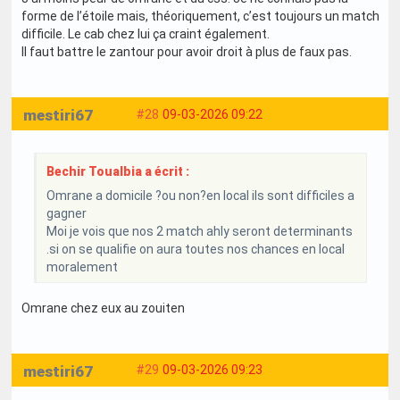
forme de l’étoile mais, théoriquement, c’est toujours un match
difficile. Le cab chez lui ça craint également.
Il faut battre le zantour pour avoir droit à plus de faux pas.
mestiri67
#28
09-03-2026 09:22
Bechir Toualbia a écrit :
Omrane a domicile ?ou non?en local ils sont difficiles a
gagner
Moi je vois que nos 2 match ahly seront determinants
.si on se qualifie on aura toutes nos chances en local
moralement
Omrane chez eux au zouiten
mestiri67
#29
09-03-2026 09:23