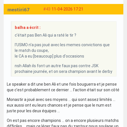
mestiri67
#43
11-04-2026 17:21
balha a écrit :
c'était pas Ben Ali qui a raté le tir ?
l'USMO n'a pas joué avec les memes convictions que
le match du coupe,
le CA a eu [beaucoup] plus d'occasions
nsh Allah ils font un autre faux pas contre JSK
prochaine journée, et on sera champion avant le derby
Le speaker a dit une ben Ali et une fois bouguerra et je pense
que c’est probablement ce dernier … l’action était sur son côté
Monastir a joué avec ses moyens … qui sont assez limités …
eux aussi ont eu leurs chances et je pense que le num est
juste pour les deux équipes …
On est pas encore champions … on a encore plusieurs matchs
difficiles … mais ce léger faux pas du zantour nous soulage un