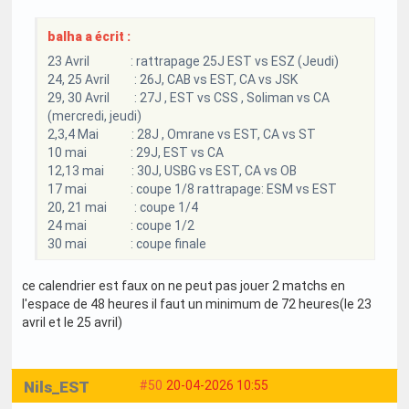
balha a écrit :
23 Avril : rattrapage 25J EST vs ESZ (Jeudi)
24, 25 Avril : 26J, CAB vs EST, CA vs JSK
29, 30 Avril : 27J , EST vs CSS , Soliman vs CA
(mercredi, jeudi)
2,3,4 Mai : 28J , Omrane vs EST, CA vs ST
10 mai : 29J, EST vs CA
12,13 mai : 30J, USBG vs EST, CA vs OB
17 mai : coupe 1/8 rattrapage: ESM vs EST
20, 21 mai : coupe 1/4
24 mai : coupe 1/2
30 mai : coupe finale
ce calendrier est faux on ne peut pas jouer 2 matchs en
l'espace de 48 heures il faut un minimum de 72 heures(le 23
avril et le 25 avril)
Nils_EST
#50
20-04-2026 10:55