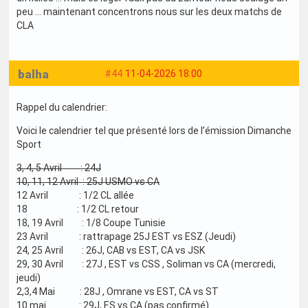
peu … maintenant concentrons nous sur les deux matchs de
CLA
balha
#44
11-04-2026 18:00
Rappel du calendrier:
Voici le calendrier tel que présenté lors de l’émission Dimanche
Sport
3, 4, 5 Avril : 24J
10, 11, 12 Avril : 25J USMO vs CA
12 Avril : 1/2 CL allée
18 : 1/2 CL retour
18, 19 Avril : 1/8 Coupe Tunisie
23 Avril : rattrapage 25J EST vs ESZ (Jeudi)
24, 25 Avril : 26J, CAB vs EST, CA vs JSK
29, 30 Avril : 27J , EST vs CSS , Soliman vs CA (mercredi,
jeudi)
2,3,4 Mai : 28J , Omrane vs EST, CA vs ST
10 mai : 29J, ES vs CA (pas confirmé)