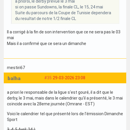
a prioroi, le derby prévue le 3 mai
si on passe Sundowns, la finale CL, le 15, 24 mai
Suite du parcours de la Coupe de Tunisie dependera
du resultat de notre 1/2 finale CL
Il a corrigé à la fin de son intervention que ce ne sera pas le 03
mai
Mais il a confirmé que ce sera un dimanche
mestiri67
balha
#35
29-03-2026 23:08
a priori le responsable de la ligue s'est gouré, il a dit que le
derby, le 3 mai, mais dans le calendrier qu'il a présenté, le 3 mai
coïncide avec la 28eme journée (Omrane - EST)
Voici le calendrier tel que présenté lors de l’émission Dimanche
Sport
3, 4, 5 Avril: 24J: