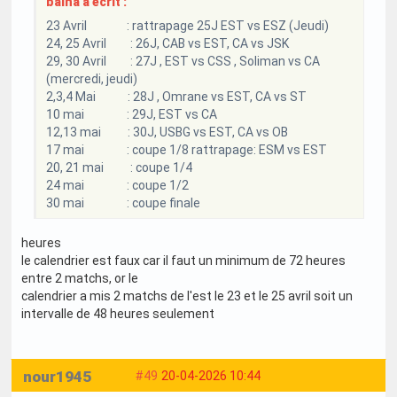
balha a écrit :
23 Avril : rattrapage 25J EST vs ESZ (Jeudi)
24, 25 Avril : 26J, CAB vs EST, CA vs JSK
29, 30 Avril : 27J , EST vs CSS , Soliman vs CA
(mercredi, jeudi)
2,3,4 Mai : 28J , Omrane vs EST, CA vs ST
10 mai : 29J, EST vs CA
12,13 mai : 30J, USBG vs EST, CA vs OB
17 mai : coupe 1/8 rattrapage: ESM vs EST
20, 21 mai : coupe 1/4
24 mai : coupe 1/2
30 mai : coupe finale
heures
le calendrier est faux car il faut un minimum de 72 heures
entre 2 matchs, or le
calendrier a mis 2 matchs de l'est le 23 et le 25 avril soit un
intervalle de 48 heures seulement
nour1945
#49
20-04-2026 10:44