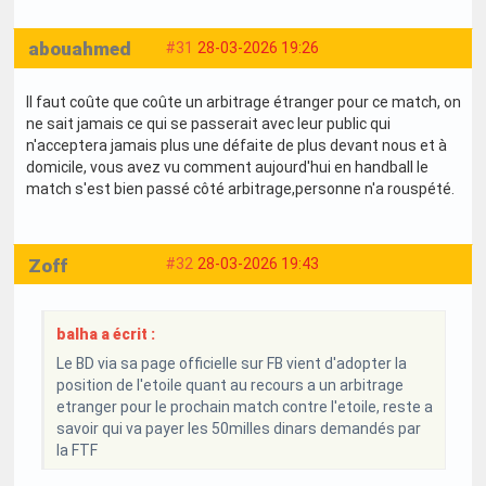
abouahmed
#31
28-03-2026 19:26
Il faut coûte que coûte un arbitrage étranger pour ce match, on
ne sait jamais ce qui se passerait avec leur public qui
n'acceptera jamais plus une défaite de plus devant nous et à
domicile, vous avez vu comment aujourd'hui en handball le
match s'est bien passé côté arbitrage,personne n'a rouspété.
Zoff
#32
28-03-2026 19:43
balha a écrit :
Le BD via sa page officielle sur FB vient d'adopter la
position de l'etoile quant au recours a un arbitrage
etranger pour le prochain match contre l'etoile, reste a
savoir qui va payer les 50milles dinars demandés par
la FTF