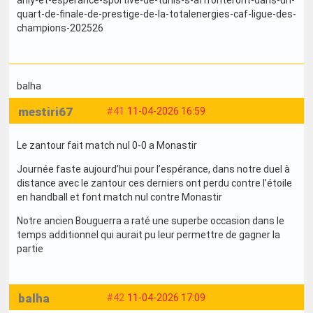
ahly-et-esperance-sportive-de-tunis-s-affronteront-dans-un-
quart-de-finale-de-prestige-de-la-totalenergies-caf-ligue-des-
champions-202526
balha
mestiri67
#41
11-04-2026 16:59
Le zantour fait match nul 0-0 a Monastir
Journée faste aujourd’hui pour l’espérance, dans notre duel à
distance avec le zantour ces derniers ont perdu contre l’étoile
en handball et font match nul contre Monastir
Notre ancien Bouguerra a raté une superbe occasion dans le
temps additionnel qui aurait pu leur permettre de gagner la
partie
balha
#42
11-04-2026 17:09