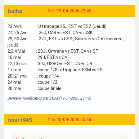
balha
#47
19-04-2026 23:45
23 Avril : rattrapage 25J EST vs ESZ (Jeudi)
24, 25 Avril : 26J, CAB vs EST, CA vs JSK
29, 30 Avril : 27J , EST vs CSS , Soliman vs CA (mercredi,
jeudi)
2,3,4 Mai : 28J , Omrane vs EST, CA vs ST
10 mai : 29J, EST vs CA
12,13 mai : 30J, USBG vs EST, CA vs OB
17 mai : coupe 1/8 rattrapage: ESM vs EST
20, 21 mai : coupe 1/4
24 mai : coupe 1/2
30 mai : coupe finale
Dernière modification par balha (19-04-2026 23:45)
nour1945
#48
20-04-2026 10:38