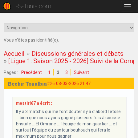
E-S-Tunis.com
Bascu
la
navig
Vous n'êtes pas identifié(e).
Accueil
»
Discussions générales et débats
»
[Ligue 1: Saison 2025 - 2026] Suivi de la Comp
Pages :
Précédent
1
2
3
Suivant
Bechir Toualbia
#26
08-03-2026 21:47
mestiri67 a écrit :
Il y a 3 matchs qui me font douter il y a d’abord l’étoile
… bien que nous ayons gagné plusieurs fois à sousse
Ensuite … El Omrane … l’équipe de mon quartier … et
surtout l’équipe du zantour bouhouch qui fera le
maximum pour nous gagner