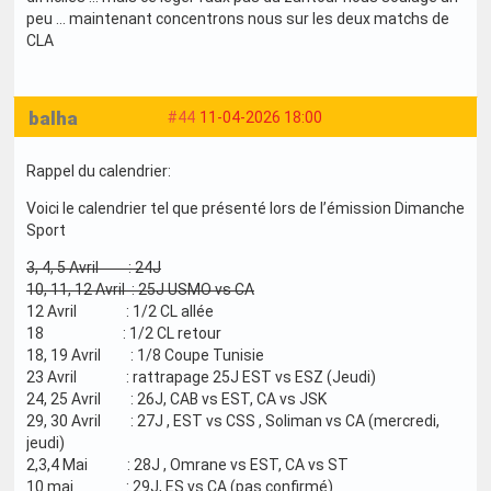
peu … maintenant concentrons nous sur les deux matchs de
CLA
balha
#44
11-04-2026 18:00
Rappel du calendrier:
Voici le calendrier tel que présenté lors de l’émission Dimanche
Sport
3, 4, 5 Avril : 24J
10, 11, 12 Avril : 25J USMO vs CA
12 Avril : 1/2 CL allée
18 : 1/2 CL retour
18, 19 Avril : 1/8 Coupe Tunisie
23 Avril : rattrapage 25J EST vs ESZ (Jeudi)
24, 25 Avril : 26J, CAB vs EST, CA vs JSK
29, 30 Avril : 27J , EST vs CSS , Soliman vs CA (mercredi,
jeudi)
2,3,4 Mai : 28J , Omrane vs EST, CA vs ST
10 mai : 29J, ES vs CA (pas confirmé)