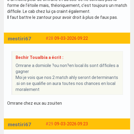
forme de l’étoile mais, théoriquement, c’est toujours un match
difficile. Le cab chez lui ça craint également.
Il faut battre le zantour pour avoir droit à plus de faux pas.
mestiri67
#28
09-03-2026 09:22
Bechir Toualbia a écrit :
Omrane a domicile ?ou non?en local ils sont difficiles a
gagner
Moi je vois que nos 2 match ahly seront determinants
.si on se qualifie on aura toutes nos chances en local
moralement
Omrane chez eux au zouiten
mestiri67
#29
09-03-2026 09:23