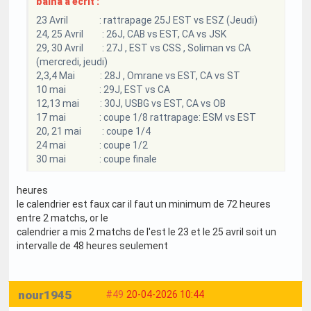
balha a écrit :
23 Avril : rattrapage 25J EST vs ESZ (Jeudi)
24, 25 Avril : 26J, CAB vs EST, CA vs JSK
29, 30 Avril : 27J , EST vs CSS , Soliman vs CA
(mercredi, jeudi)
2,3,4 Mai : 28J , Omrane vs EST, CA vs ST
10 mai : 29J, EST vs CA
12,13 mai : 30J, USBG vs EST, CA vs OB
17 mai : coupe 1/8 rattrapage: ESM vs EST
20, 21 mai : coupe 1/4
24 mai : coupe 1/2
30 mai : coupe finale
heures
le calendrier est faux car il faut un minimum de 72 heures
entre 2 matchs, or le
calendrier a mis 2 matchs de l'est le 23 et le 25 avril soit un
intervalle de 48 heures seulement
nour1945
#49
20-04-2026 10:44