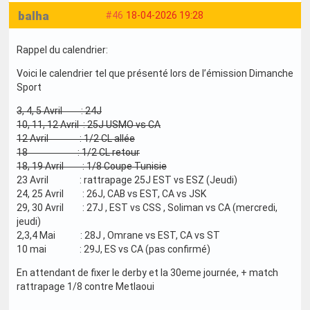
balha
#46
18-04-2026 19:28
Rappel du calendrier:
Voici le calendrier tel que présenté lors de l’émission Dimanche
Sport
3, 4, 5 Avril : 24J
10, 11, 12 Avril : 25J USMO vs CA
12 Avril : 1/2 CL allée
18 : 1/2 CL retour
18, 19 Avril : 1/8 Coupe Tunisie
23 Avril : rattrapage 25J EST vs ESZ (Jeudi)
24, 25 Avril : 26J, CAB vs EST, CA vs JSK
29, 30 Avril : 27J , EST vs CSS , Soliman vs CA (mercredi,
jeudi)
2,3,4 Mai : 28J , Omrane vs EST, CA vs ST
10 mai : 29J, ES vs CA (pas confirmé)
En attendant de fixer le derby et la 30eme journée, + match
rattrapage 1/8 contre Metlaoui