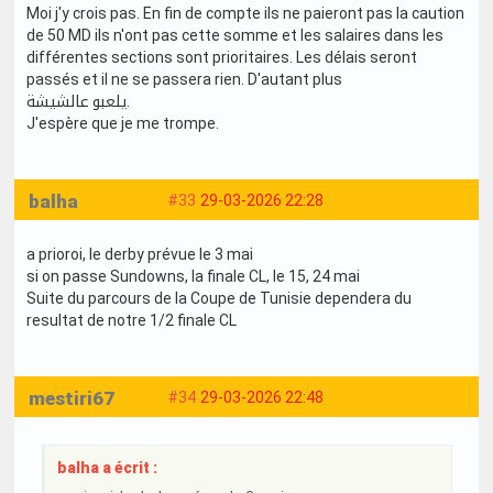
Moi j'y crois pas. En fin de compte ils ne paieront pas la caution
de 50 MD ils n'ont pas cette somme et les salaires dans les
différentes sections sont prioritaires. Les délais seront
passés et il ne se passera rien. D'autant plus
يلعبو عالشيشة.
J'espère que je me trompe.
balha
#33
29-03-2026 22:28
a prioroi, le derby prévue le 3 mai
si on passe Sundowns, la finale CL, le 15, 24 mai
Suite du parcours de la Coupe de Tunisie dependera du
resultat de notre 1/2 finale CL
mestiri67
#34
29-03-2026 22:48
balha a écrit :