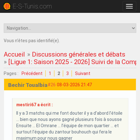
E-S-Tunis.com
Bascu
la
navig
Vous n'êtes pas identifié(e).
Accueil
»
Discussions générales et débats
»
[Ligue 1: Saison 2025 - 2026] Suivi de la Comp
Pages :
Précédent
1
2
3
Suivant
Bechir Toualbia
#26
08-03-2026 21:47
mestiri67 a écrit :
Il y a 3 matchs qui me font douter il y a d’abord l’étoile
… bien que nous ayons gagné plusieurs fois à sousse
Ensuite … El Omrane … l’équipe de mon quartier … et
surtout l’équipe du zantour bouhouch qui fera le
maximum pour nous gagner