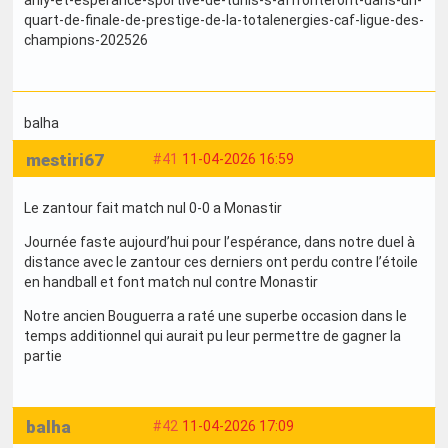
ahly-et-esperance-sportive-de-tunis-s-affronteront-dans-un-
quart-de-finale-de-prestige-de-la-totalenergies-caf-ligue-des-
champions-202526
balha
mestiri67
#41
11-04-2026 16:59
Le zantour fait match nul 0-0 a Monastir
Journée faste aujourd’hui pour l’espérance, dans notre duel à
distance avec le zantour ces derniers ont perdu contre l’étoile
en handball et font match nul contre Monastir
Notre ancien Bouguerra a raté une superbe occasion dans le
temps additionnel qui aurait pu leur permettre de gagner la
partie
balha
#42
11-04-2026 17:09