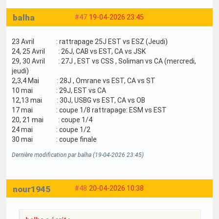
balha
#47
19-04-2026 23:45
23 Avril : rattrapage 25J EST vs ESZ (Jeudi)
24, 25 Avril : 26J, CAB vs EST, CA vs JSK
29, 30 Avril : 27J , EST vs CSS , Soliman vs CA (mercredi,
jeudi)
2,3,4 Mai : 28J , Omrane vs EST, CA vs ST
10 mai : 29J, EST vs CA
12,13 mai : 30J, USBG vs EST, CA vs OB
17 mai : coupe 1/8 rattrapage: ESM vs EST
20, 21 mai : coupe 1/4
24 mai : coupe 1/2
30 mai : coupe finale
Dernière modification par balha (19-04-2026 23:45)
nour1945
#48
20-04-2026 10:38