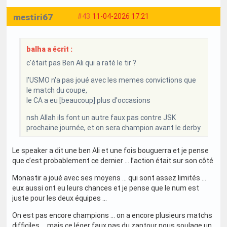
mestiri67
#43
11-04-2026 17:21
balha a écrit :
c'était pas Ben Ali qui a raté le tir ?
l'USMO n'a pas joué avec les memes convictions que
le match du coupe,
le CA a eu [beaucoup] plus d'occasions
nsh Allah ils font un autre faux pas contre JSK
prochaine journée, et on sera champion avant le derby
Le speaker a dit une ben Ali et une fois bouguerra et je pense
que c’est probablement ce dernier … l’action était sur son côté
Monastir a joué avec ses moyens … qui sont assez limités …
eux aussi ont eu leurs chances et je pense que le num est
juste pour les deux équipes …
On est pas encore champions … on a encore plusieurs matchs
difficiles … mais ce léger faux pas du zantour nous soulage un