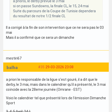
a prioroi, le derby prévue le 3 mai
si on passe Sundowns, la finale CL, le 15, 24 mai
Suite du parcours de la Coupe de Tunisie dependera
du resultat de notre 1/2 finale CL
Il a corrigé à la fin de son intervention que ce ne sera pas le 03
mai
Mais il a confirmé que ce sera un dimanche
mestiri67
balha
#35
29-03-2026 23:08
a priori le responsable de la ligue s'est gouré, il a dit que le
derby, le 3 mai, mais dans le calendrier qu'il a présenté, le 3 mai
coïncide avec la 28eme journée (Omrane - EST)
Voici le calendrier tel que présenté lors de l’émission Dimanche
Sport
3, 4, 5 Avril: 24J: