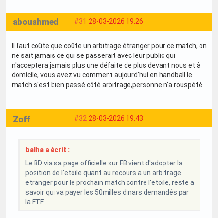
abouahmed
#31
28-03-2026 19:26
Il faut coûte que coûte un arbitrage étranger pour ce match, on
ne sait jamais ce qui se passerait avec leur public qui
n'acceptera jamais plus une défaite de plus devant nous et à
domicile, vous avez vu comment aujourd'hui en handball le
match s'est bien passé côté arbitrage,personne n'a rouspété.
Zoff
#32
28-03-2026 19:43
balha a écrit :
Le BD via sa page officielle sur FB vient d'adopter la
position de l'etoile quant au recours a un arbitrage
etranger pour le prochain match contre l'etoile, reste a
savoir qui va payer les 50milles dinars demandés par
la FTF