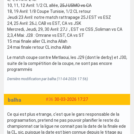
10, 11, 12 Avril: 1/2 CL allée,
25J USMO vs CA
18, 19 Avril: 1/8 Coupe Tunisie, 1/2 CL retour
Jeudi 23 Avril: notre match rattrapage 25J EST vs ESZ
24, 25 Avril: 26J, CAB vs EST, CA vs JSK
Mercredi, Jeudi, 29, 30 Avril: 27J , EST vs CSS ,Soliman vs CA
2,3,4 Mai: J28 : Omrane vs EST, CA vs ST
15 mai finale aller CL incha Allah
24 mai finale retour CL incha Allah
Le match coupe contre Metlaoui, les J29 (dont le derby) et J30,
suite de la compétition de la coupe, ne sont pas encore
programmés
Dernière modification par balha (11-04-2026 17:56)
balha
#36
30-03-2026 17:27
Ce qui est plus etrange, c'est que le gars responsable de la
prograamation, pretend ne pas pouvoir planifier le reste du
championnat car la ligue ne connait pas la date de la finale ede
la CL, sic, puisque la date est bien connue depuis le titage au