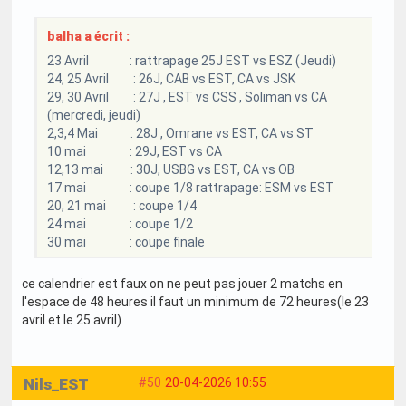
balha a écrit :
23 Avril : rattrapage 25J EST vs ESZ (Jeudi)
24, 25 Avril : 26J, CAB vs EST, CA vs JSK
29, 30 Avril : 27J , EST vs CSS , Soliman vs CA
(mercredi, jeudi)
2,3,4 Mai : 28J , Omrane vs EST, CA vs ST
10 mai : 29J, EST vs CA
12,13 mai : 30J, USBG vs EST, CA vs OB
17 mai : coupe 1/8 rattrapage: ESM vs EST
20, 21 mai : coupe 1/4
24 mai : coupe 1/2
30 mai : coupe finale
ce calendrier est faux on ne peut pas jouer 2 matchs en
l'espace de 48 heures il faut un minimum de 72 heures(le 23
avril et le 25 avril)
Nils_EST
#50
20-04-2026 10:55