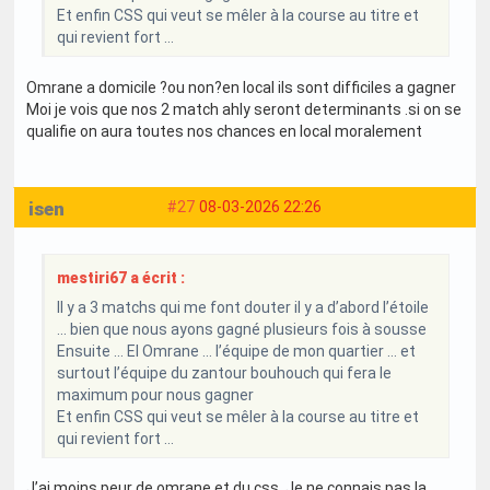
Et enfin CSS qui veut se mêler à la course au titre et
qui revient fort …
Omrane a domicile ?ou non?en local ils sont difficiles a gagner
Moi je vois que nos 2 match ahly seront determinants .si on se
qualifie on aura toutes nos chances en local moralement
isen
#27
08-03-2026 22:26
mestiri67 a écrit :
Il y a 3 matchs qui me font douter il y a d’abord l’étoile
… bien que nous ayons gagné plusieurs fois à sousse
Ensuite … El Omrane … l’équipe de mon quartier … et
surtout l’équipe du zantour bouhouch qui fera le
maximum pour nous gagner
Et enfin CSS qui veut se mêler à la course au titre et
qui revient fort …
J’ai moins peur de omrane et du css. Je ne connais pas la