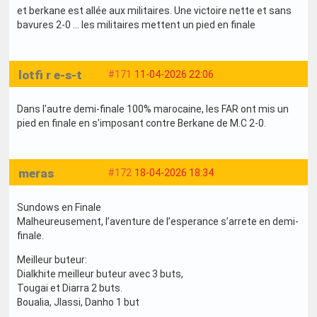
et berkane est allée aux militaires. Une victoire nette et sans
bavures 2-0 … les militaires mettent un pied en finale
lotfi r e-s-t
#171
11-04-2026 22:06
Dans l'autre demi-finale 100% marocaine, les FAR ont mis un
pied en finale en s'imposant contre Berkane de M.C 2-0.
meras
#172
18-04-2026 18:34
Sundows en Finale
Malheureusement, l’aventure de l’esperance s’arrete en demi-
finale.
Meilleur buteur:
Dialkhite meilleur buteur avec 3 buts,
Tougai et Diarra 2 buts.
Boualia, Jlassi, Danho 1 but