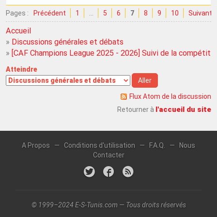
Pages :
Précédent
1
…
5
6
7
8
9
10
Suivant
Accueil
»
Discussions générales et débats
»
[CAF Champions League 2025 - 2026] Suivi de la compétiti
Atteindre
Flux Atom de la discussion
l'accueil du site
Retourner à
A Propos
—
Conditions d'utilisation
—
F.A.Q.
—
Nous
Contacter
© 1999–2024 E-S-Tunis.com — Tous droits réservés