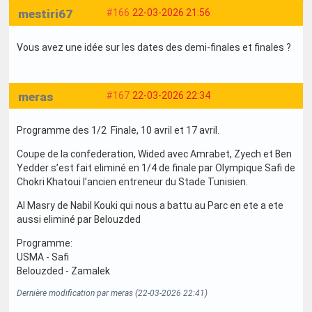
mestiri67
#166
22-03-2026 21:56
Vous avez une idée sur les dates des demi-finales et finales ?
meras
#167
22-03-2026 22:34
Programme des 1/2 Finale, 10 avril et 17 avril.
Coupe de la confederation, Wided avec Amrabet, Zyech et Ben
Yedder s’est fait eliminé en 1/4 de finale par Olympique Safi de
Chokri Khatoui l’ancien entreneur du Stade Tunisien.
Al Masry de Nabil Kouki qui nous a battu au Parc en ete a ete
aussi eliminé par Belouzded
Programme:
USMA - Safi
Belouzded - Zamalek
Dernière modification par meras (22-03-2026 22:41)