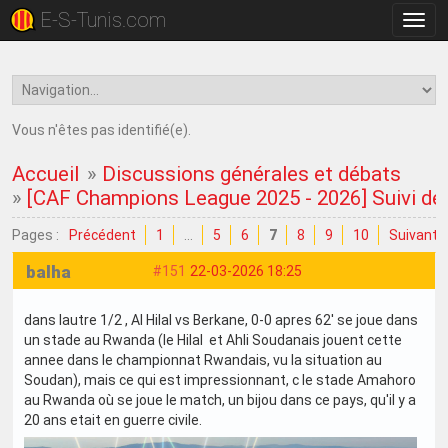
E-S-Tunis.com
Bascu
la
navig
Vous n'êtes pas identifié(e).
Accueil
»
Discussions générales et débats
»
[CAF Champions League 2025 - 2026] Suivi de 
Pages :
Précédent
1
…
5
6
7
8
9
10
Suivant
balha
#151
22-03-2026 18:25
dans lautre 1/2 , Al Hilal vs Berkane, 0-0 apres 62' se joue dans
un stade au Rwanda (le Hilal et Ahli Soudanais jouent cette
annee dans le championnat Rwandais, vu la situation au
Soudan), mais ce qui est impressionnant, c le stade Amahoro
au Rwanda où se joue le match, un bijou dans ce pays, qu'il y a
20 ans etait en guerre civile.