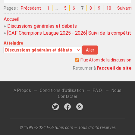
Pages :
Précédent
1
…
5
6
7
8
9
10
Suivant
Accueil
»
Discussions générales et débats
»
[CAF Champions League 2025 - 2026] Suivi de la compétiti
Atteindre
Flux Atom de la discussion
l'accueil du site
Retourner à
A Propos
—
Conditions d'utilisation
—
F.A.Q.
—
Nous
Contacter
© 1999–2024 E-S-Tunis.com — Tous droits réservés