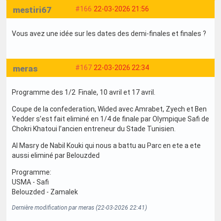
mestiri67
#166
22-03-2026 21:56
Vous avez une idée sur les dates des demi-finales et finales ?
meras
#167
22-03-2026 22:34
Programme des 1/2 Finale, 10 avril et 17 avril.
Coupe de la confederation, Wided avec Amrabet, Zyech et Ben
Yedder s’est fait eliminé en 1/4 de finale par Olympique Safi de
Chokri Khatoui l’ancien entreneur du Stade Tunisien.
Al Masry de Nabil Kouki qui nous a battu au Parc en ete a ete
aussi eliminé par Belouzded
Programme:
USMA - Safi
Belouzded - Zamalek
Dernière modification par meras (22-03-2026 22:41)