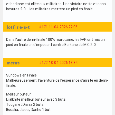
et berkane est allée aux militaires. Une victoire nette et sans
bavures 2-0 … les militaires mettent un pied en finale
lotfi r e-s-t
#171
11-04-2026 22:06
Dans l'autre demi-finale 100% marocaine, les FAR ont mis un
pied en finale en s'imposant contre Berkane de M.C 2-0.
meras
#172
18-04-2026 18:34
Sundows en Finale
Malheureusement, l’aventure de l’esperance s’arrete en demi-
finale.
Meilleur buteur:
Dialkhite meilleur buteur avec 3 buts,
Tougai et Diarra 2 buts.
Boualia, Jlassi, Danho 1 but