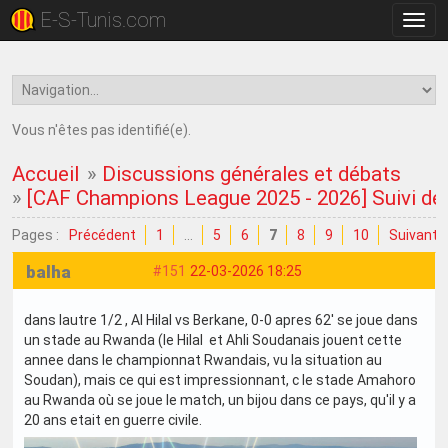
E-S-Tunis.com
Bascu
la
navig
Vous n'êtes pas identifié(e).
Accueil
»
Discussions générales et débats
»
[CAF Champions League 2025 - 2026] Suivi de 
Pages :
Précédent
1
…
5
6
7
8
9
10
Suivant
balha
#151
22-03-2026 18:25
dans lautre 1/2 , Al Hilal vs Berkane, 0-0 apres 62' se joue dans
un stade au Rwanda (le Hilal et Ahli Soudanais jouent cette
annee dans le championnat Rwandais, vu la situation au
Soudan), mais ce qui est impressionnant, c le stade Amahoro
au Rwanda où se joue le match, un bijou dans ce pays, qu'il y a
20 ans etait en guerre civile.