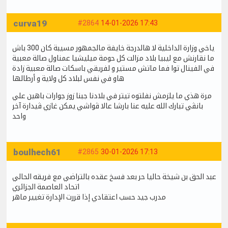
curva19
#2864
14-01-2026 17:43
ياخي وزارة الداخلية لا هالدرجة خايفة مالجمهور مسيبة كان 300 باش
ما نقارنش مع ليبيا بلاد مزالت كل حومة ميليشيا عمناول صالة معبية
في الفينال توا فما ماتش مستير و لفريقي باسكات صالة معبية زادة
هاو في نفس لبلاد كل ولاية و أرطالها
مرة هذي ما يلزمش نفلتوه تيتر في بلادنا جبنا زوز جوارات باهين علي
بانڨي تبارك الله عليه عنا بارشا عالا ڨواشي يمكن غازي ڨيدارة آخر
واحد
boulhech61
#2865
30-01-2026 17:13
عبد الحق بن شيخة حاليا حر بعد فسخ عقده بالتراضي مع فريقه الحالي
اتحاد العاصمة الجزائري
مدرب جيد حسب اعتقادي إذا قررت الإدارة تغيير ماهر