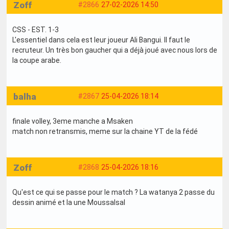
Zoff
#2866
27-02-2026 14:50
CSS - EST. 1-3
L'essentiel dans cela est leur joueur Ali Bangui. Il faut le
recruteur. Un très bon gaucher qui a déjà joué avec nous lors de
la coupe arabe.
balha
#2867
25-04-2026 18:14
finale volley, 3eme manche a Msaken
match non retransmis, meme sur la chaine YT de la fédé
Zoff
#2868
25-04-2026 18:16
Qu'est ce qui se passe pour le match ? La watanya 2 passe du
dessin animé et la une Moussalsal