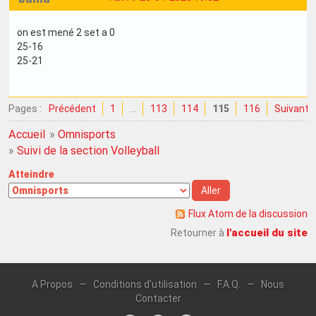
on est mené 2 set a 0
25-16
25-21
Pages :
Précédent
1
…
113
114
115
116
Suivant
Accueil
»
Omnisports
»
Suivi de la section Volleyball
Atteindre
Flux Atom de la discussion
l'accueil du site
Retourner à
A Propos
—
Conditions d'utilisation
—
F.A.Q.
—
Nous
Contacter