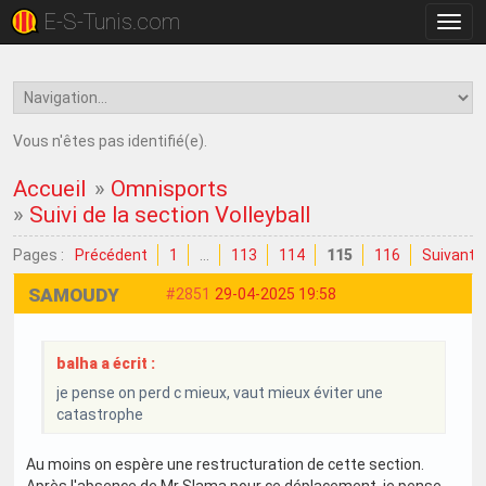
E-S-Tunis.com
Bascu
la
navig
Vous n'êtes pas identifié(e).
Accueil
»
Omnisports
»
Suivi de la section Volleyball
Pages :
Précédent
1
…
113
114
115
116
Suivant
SAMOUDY
#2851
29-04-2025 19:58
balha a écrit :
je pense on perd c mieux, vaut mieux éviter une
catastrophe
Au moins on espère une restructuration de cette section.
Après l'absence de Mr Slama pour ce déplacement, je pense