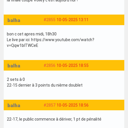
balha
#2855
10-05-2025 13:11
bon c cet apres midi, 18h30
Le live par ici: https://www.youtube.com/watch?
v=Qqw1bITWCeE
balha
#2856
10-05-2025 18:55
2 sets à 0
22-15 dernier à 3 points du nième doublet
balha
#2857
10-05-2025 18:56
22-17, le public commence à dériver, 1 pt de pénalité