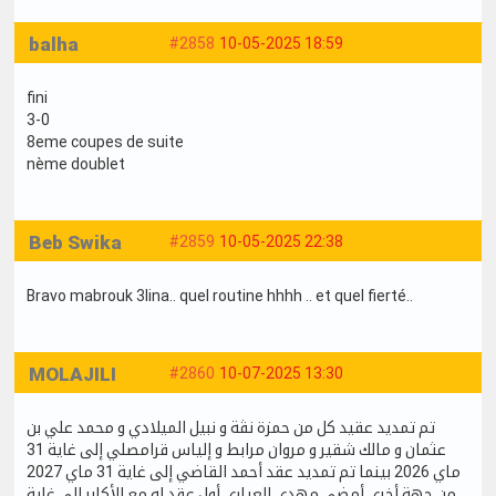
balha
#2858
10-05-2025 18:59
fini
3-0
8eme coupes de suite
nème doublet
Beb Swika
#2859
10-05-2025 22:38
Bravo mabrouk 3lina.. quel routine hhhh .. et quel fierté..
MOLAJILI
#2860
10-07-2025 13:30
تم تمديد عقيد كل من حمزة نڤة و نبيل الميلادي و محمد علي بن
عثمان و مالك شقير و مروان مرابط و إلياس قرامصلي إلى غاية 31
ماي 2026 بينما تم تمديد عقد أحمد القاضي إلى غاية 31 ماي 2027
من جهة أخرى أمضى مهدي العياري أول عقد له مع الأكابر إلى غاية