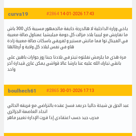
curva19
#2864
14-01-2026 17:43
ياخي وزارة الداخلية لا هالدرجة خايفة مالجمهور مسيبة كان 300 باش
ما نقارنش مع ليبيا بلاد مزالت كل حومة ميليشيا عمناول صالة معبية
في الفينال توا فما ماتش مستير و لفريقي باسكات صالة معبية زادة
هاو في نفس لبلاد كل ولاية و أرطالها
مرة هذي ما يلزمش نفلتوه تيتر في بلادنا جبنا زوز جوارات باهين علي
بانڨي تبارك الله عليه عنا بارشا عالا ڨواشي يمكن غازي ڨيدارة آخر
واحد
boulhech61
#2865
30-01-2026 17:13
عبد الحق بن شيخة حاليا حر بعد فسخ عقده بالتراضي مع فريقه الحالي
اتحاد العاصمة الجزائري
مدرب جيد حسب اعتقادي إذا قررت الإدارة تغيير ماهر