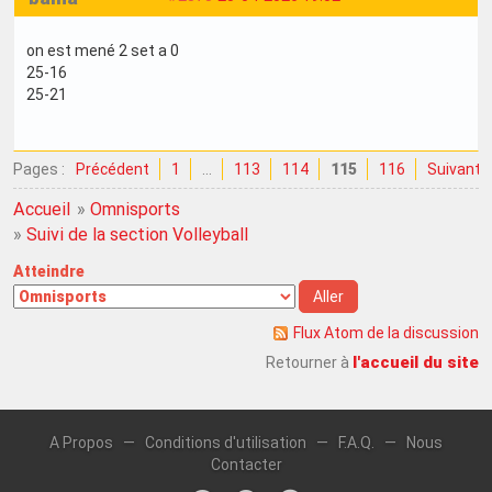
on est mené 2 set a 0
25-16
25-21
Pages :
Précédent
1
…
113
114
115
116
Suivant
Accueil
»
Omnisports
»
Suivi de la section Volleyball
Atteindre
Flux Atom de la discussion
l'accueil du site
Retourner à
A Propos
—
Conditions d'utilisation
—
F.A.Q.
—
Nous
Contacter