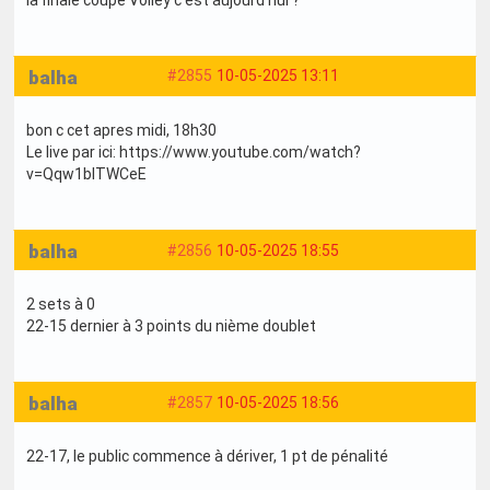
balha
#2855
10-05-2025 13:11
bon c cet apres midi, 18h30
Le live par ici: https://www.youtube.com/watch?
v=Qqw1bITWCeE
balha
#2856
10-05-2025 18:55
2 sets à 0
22-15 dernier à 3 points du nième doublet
balha
#2857
10-05-2025 18:56
22-17, le public commence à dériver, 1 pt de pénalité