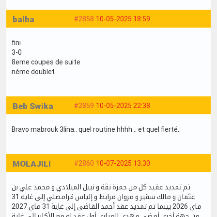
balha
#2858
10-05-2025 18:59
fini
3-0
8eme coupes de suite
nème doublet
Beb Swika
#2859
10-05-2025 22:38
Bravo mabrouk 3lina.. quel routine hhhh .. et quel fierté..
MOLAJILI
#2860
10-07-2025 13:30
تم تمديد عقيد كل من حمزة نڤة و نبيل الميلادي و محمد علي بن
عثمان و مالك شقير و مروان مرابط و إلياس قرامصلي إلى غاية 31
ماي 2026 بينما تم تمديد عقد أحمد القاضي إلى غاية 31 ماي 2027
من جهة أخرى أمضى مهدي العياري أول عقد له مع الأكابر إلى غاية