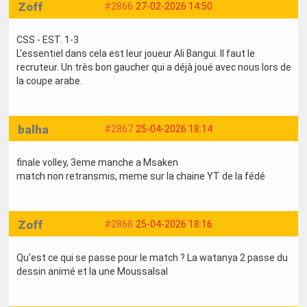
Zoff
#2866
27-02-2026 14:50
CSS - EST. 1-3
L'essentiel dans cela est leur joueur Ali Bangui. Il faut le
recruteur. Un très bon gaucher qui a déjà joué avec nous lors de
la coupe arabe.
balha
#2867
25-04-2026 18:14
finale volley, 3eme manche a Msaken
match non retransmis, meme sur la chaine YT de la fédé
Zoff
#2868
25-04-2026 18:16
Qu'est ce qui se passe pour le match ? La watanya 2 passe du
dessin animé et la une Moussalsal