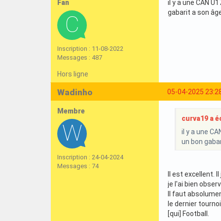
Fan
il y a une CAN U1
gabarit a son âg
Inscription : 11-08-2022
Messages : 487
Hors ligne
Wadinho
05-04-2025 23:2
Membre
curva19 a éc
il y a une CA
un bon gabar
Inscription : 24-04-2024
Messages : 74
Il est excellent.
je l'ai bien obser
Il faut absolume
le dernier tourno
[qui] Football.