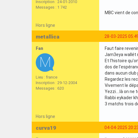
Inscription : 24-01-2010
Messages : 1 742
MBC vient de conf
Hors ligne
metallica
28-03-2025 05:4
Fan
Faut faire reveni
Jam3eya wallét mai
Et l'histoire qu'
dos de l'espéranc
dans aucun club 
Lieu : france
Regardez les rec
Inscription : 29-12-2004
Vivement le dépa
Messages : 620
Yezzi....là on ne
Rabbi eykader khi
3 matchs trois dé
Hors ligne
curva19
04-04-2025 20:2