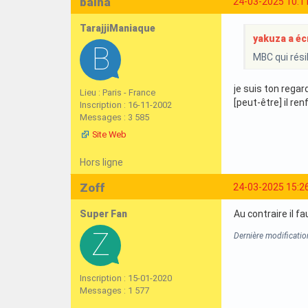
balha
24-03-2025 10:1
TarajjiManiaque
yakuza a écr
MBC qui rési
je suis ton regar
Lieu : Paris - France
[peut-être] il re
Inscription : 16-11-2002
Messages : 3 585
Site Web
Hors ligne
Zoff
24-03-2025 15:2
Super Fan
Au contraire il f
Dernière modificatio
Inscription : 15-01-2020
Messages : 1 577