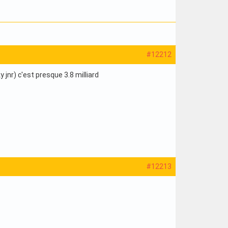
#12212
jnr) c'est presque 3.8 milliard
#12213