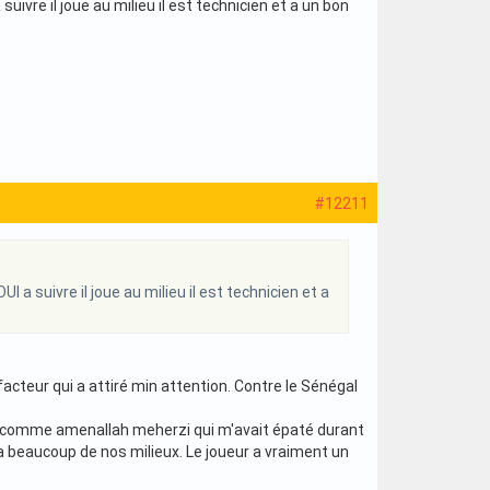
uivre il joue au milieu il est technicien et a un bon
#12211
I a suivre il joue au milieu il est technicien et a
 facteur qui a attiré min attention. Contre le Sénégal
UAE comme amenallah meherzi qui m'avait épaté durant
ur a beaucoup de nos milieux. Le joueur a vraiment un