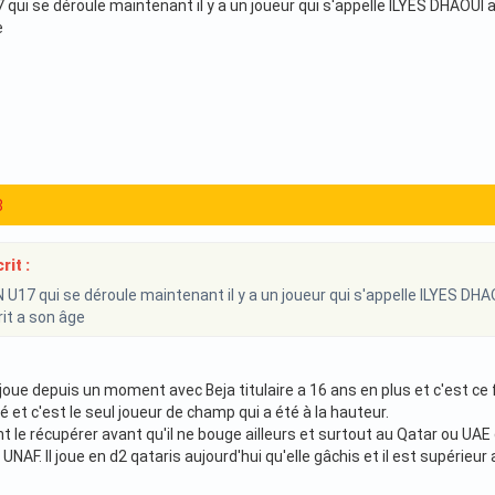
7 qui se déroule maintenant il y a un joueur qui s'appelle ILYES DHAOUI a s
e
8
rit :
N U17 qui se déroule maintenant il y a un joueur qui s'appelle ILYES DHAOU
it a son âge
 Il joue depuis un moment avec Beja titulaire a 16 ans en plus et c'est ce
vé et c'est le seul joueur de champ qui a été à la hauteur.
nt le récupérer avant qu'il ne bouge ailleurs et surtout au Qatar ou 
i UNAF. Il joue en d2 qataris aujourd'hui qu'elle gâchis et il est supérie