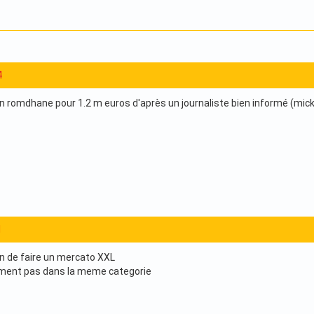
4
n romdhane pour 1.2 m euros d'après un journaliste bien informé (micky 
1
in de faire un mercato XXL
ement pas dans la meme categorie