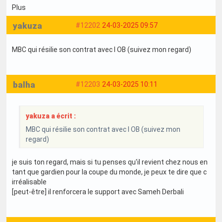
Plus
yakuza
#12202
24-03-2025 09:57
MBC qui résilie son contrat avec l OB (suivez mon regard)
balha
#12203
24-03-2025 10:11
yakuza a écrit :
MBC qui résilie son contrat avec l OB (suivez mon
regard)
je suis ton regard, mais si tu penses qu'il revient chez nous en
tant que gardien pour la coupe du monde, je peux te dire que c
irréalisable
[peut-être] il renforcera le support avec Sameh Derbali