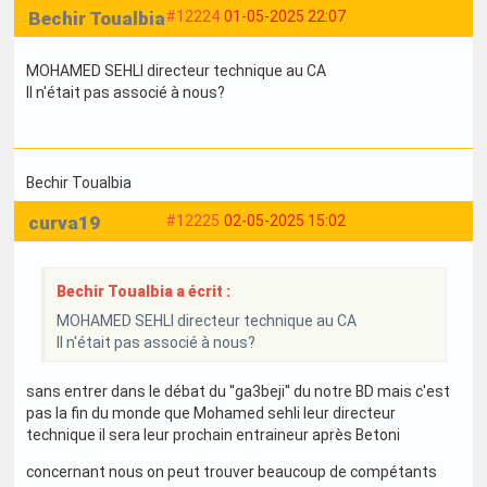
Bechir Toualbia
#12224
01-05-2025 22:07
MOHAMED SEHLI directeur technique au CA
Il n'était pas associé à nous?
Bechir Toualbia
curva19
#12225
02-05-2025 15:02
Bechir Toualbia a écrit :
MOHAMED SEHLI directeur technique au CA
Il n'était pas associé à nous?
sans entrer dans le débat du ''ga3beji'' du notre BD mais c'est
pas la fin du monde que Mohamed sehli leur directeur
technique il sera leur prochain entraineur après Betoni
concernant nous on peut trouver beaucoup de compétants