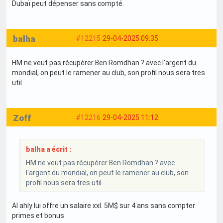
Dubaï peut dépenser sans compté.
balha
#12215
29-04-2025 09:35
HM ne veut pas récupérer Ben Romdhan ? avec l'argent du
mondial, on peut le ramener au club, son profil nous sera tres
util
Zoff
#12216
29-04-2025 11:12
balha a écrit :
HM ne veut pas récupérer Ben Romdhan ? avec
l'argent du mondial, on peut le ramener au club, son
profil nous sera tres util
Al ahly lui offre un salaire xxl. 5M$ sur 4 ans sans compter
primes et bonus