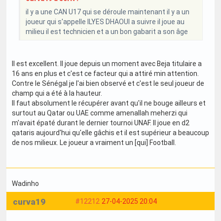
il y a une CAN U17 qui se déroule maintenant il y a un
joueur qui s'appelle ILYES DHAOUI a suivre il joue au
milieu il est technicien et a un bon gabarit a son âge
Il est excellent. Il joue depuis un moment avec Beja titulaire a
16 ans en plus et c'est ce facteur qui a attiré min attention.
Contre le Sénégal je l'ai bien observé et c'est le seul joueur de
champ qui a été à la hauteur.
Il faut absolument le récupérer avant qu'il ne bouge ailleurs et
surtout au Qatar ou UAE comme amenallah meherzi qui
m'avait épaté durant le dernier tournoi UNAF. Il joue en d2
qataris aujourd'hui qu'elle gâchis et il est supérieur a beaucoup
de nos milieux. Le joueur a vraiment un [qui] Football.
Wadinho
curva19
#12212
27-04-2025 20:04