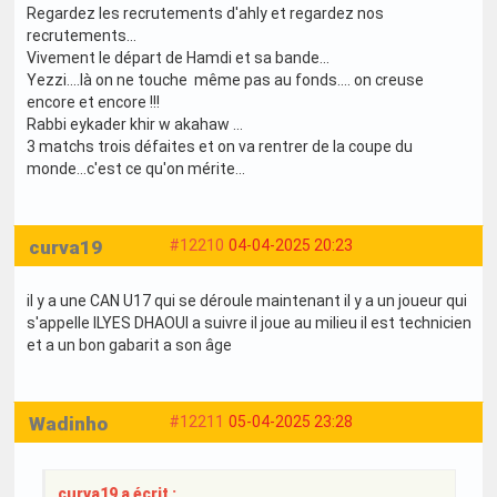
Regardez les recrutements d'ahly et regardez nos
recrutements...
Vivement le départ de Hamdi et sa bande...
Yezzi....là on ne touche même pas au fonds.... on creuse
encore et encore !!!
Rabbi eykader khir w akahaw ...
3 matchs trois défaites et on va rentrer de la coupe du
monde...c'est ce qu'on mérite...
curva19
#12210
04-04-2025 20:23
il y a une CAN U17 qui se déroule maintenant il y a un joueur qui
s'appelle ILYES DHAOUI a suivre il joue au milieu il est technicien
et a un bon gabarit a son âge
Wadinho
#12211
05-04-2025 23:28
curva19 a écrit :