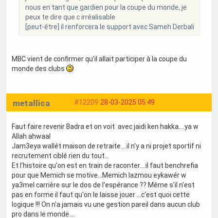
nous en tant que gardien pour la coupe du monde, je
peux te dire que c irréalisable
[peut-être] il renforcera le support avec Sameh Derbali
MBC vient de confirmer qu'il allait participer à la coupe du
monde des clubs
metallica
#12209
28-03-2025 05:49
Faut faire revenir Badra et on voit avec jaidi ken hakka....ya w
Allah ahwaal
Jam3eya wallét maison de retraite....il n'y a ni projet sportif ni
recrutement ciblé rien du tout...
Et l'histoire qu'on est en train de raconter....il faut benchrefia
pour que Memich se motive...Memich lazmou eykawér w
ya3mel carrière sur le dos de l'espérance ?? Même s'il n'est
pas en forme il faut qu'on le laisse jouer ...c'est quoi cette
logique !!! On n'a jamais vu une gestion pareil dans aucun club
pro dans le monde....