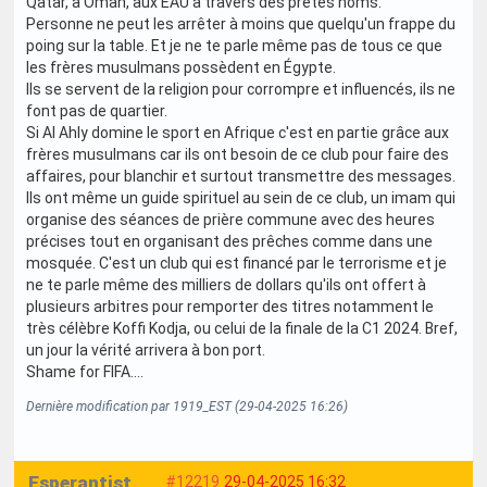
Qatar, à Oman, aux EAU à travers des prêtes noms.
Personne ne peut les arrêter à moins que quelqu'un frappe du
poing sur la table. Et je ne te parle même pas de tous ce que
les frères musulmans possèdent en Égypte.
Ils se servent de la religion pour corrompre et influencés, ils ne
font pas de quartier.
Si Al Ahly domine le sport en Afrique c'est en partie grâce aux
frères musulmans car ils ont besoin de ce club pour faire des
affaires, pour blanchir et surtout transmettre des messages.
Ils ont même un guide spirituel au sein de ce club, un imam qui
organise des séances de prière commune avec des heures
précises tout en organisant des prêches comme dans une
mosquée. C'est un club qui est financé par le terrorisme et je
ne te parle même des milliers de dollars qu'ils ont offert à
plusieurs arbitres pour remporter des titres notamment le
très célèbre Koffi Kodja, ou celui de la finale de la C1 2024. Bref,
un jour la vérité arrivera à bon port.
Shame for FIFA....
Dernière modification par 1919_EST (29-04-2025 16:26)
Esperantist
#12219
29-04-2025 16:32