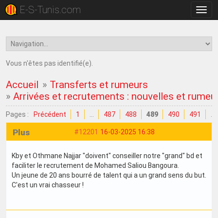
E-S-Tunis.com
Bascu
la
navig
Vous n'êtes pas identifié(e).
Accueil
»
Transferts et rumeurs
»
Arrivées et recrutements : nouvelles et rumeu
Pages :
Précédent
1
…
487
488
489
490
491
…
Plus
#12201
16-03-2025 16:38
Kby et Othmane Najjar "doivent" conseiller notre "grand" bd et
faciliter le recrutement de Mohamed Saliou Bangoura.
Un jeune de 20 ans bourré de talent qui a un grand sens du but.
C'est un vrai chasseur !