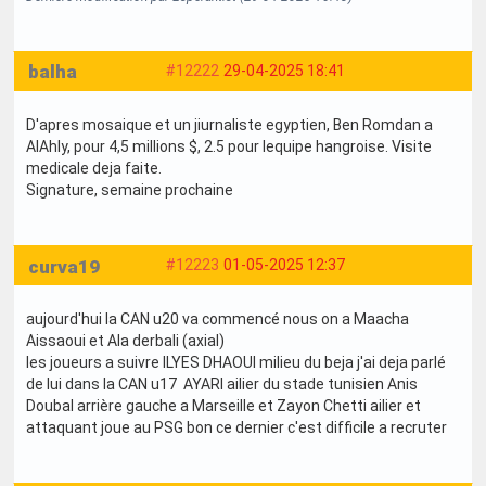
balha
#12222
29-04-2025 18:41
D'apres mosaique et un jiurnaliste egyptien, Ben Romdan a
AlAhly, pour 4,5 millions $, 2.5 pour lequipe hangroise. Visite
medicale deja faite.
Signature, semaine prochaine
curva19
#12223
01-05-2025 12:37
aujourd'hui la CAN u20 va commencé nous on a Maacha
Aissaoui et Ala derbali (axial)
les joueurs a suivre ILYES DHAOUI milieu du beja j'ai deja parlé
de lui dans la CAN u17 AYARI ailier du stade tunisien Anis
Doubal arrière gauche a Marseille et Zayon Chetti ailier et
attaquant joue au PSG bon ce dernier c'est difficile a recruter