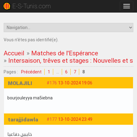
E-S-Tunis.com
Bascu
la
navig
Vous n'êtes pas identifié(e).
Accueil
»
Matches de l'Espérance
»
Intersaison, trêves et stages : Nouvelles et su
Pages :
Précédent
1
…
6
7
8
MOLAJILI
#176
13-10-2024 19:06
bourjouleyya ma5iebna
tarajjidawla
#177
13-10-2024 23:49
خايبين دفاعيا