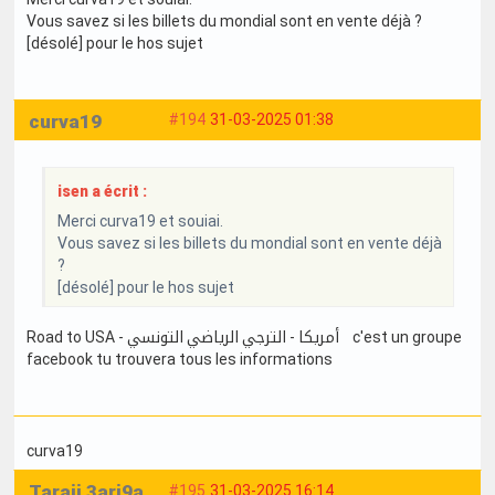
Vous savez si les billets du mondial sont en vente déjà ?
[désolé] pour le hos sujet
curva19
#194
31-03-2025 01:38
isen a écrit :
Merci curva19 et souiai.
Vous savez si les billets du mondial sont en vente déjà
?
[désolé] pour le hos sujet
Road to USA - أمريكا - الترجي الرياضي التونسي c'est un groupe
facebook tu trouvera tous les informations
curva19
Taraji 3ari9a
#195
31-03-2025 16:14