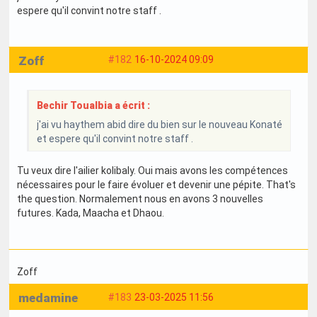
espere qu'il convint notre staff .
Zoff
#182
16-10-2024 09:09
Bechir Toualbia a écrit :
j'ai vu haythem abid dire du bien sur le nouveau Konaté
et espere qu'il convint notre staff .
Tu veux dire l'ailier kolibaly. Oui mais avons les compétences
nécessaires pour le faire évoluer et devenir une pépite. That's
the question. Normalement nous en avons 3 nouvelles
futures. Kada, Maacha et Dhaou.
Zoff
medamine
#183
23-03-2025 11:56