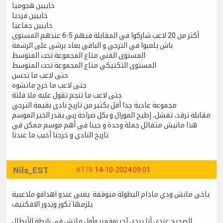
خايبين هجوميا
خايبين فرديا
خايبين جماعيا
أكثر من 20 لاعب شاركوا في المقابلة فيهم 5-6 عندهم المستوى
باش يلعبوا في الترجي و الباقي بعاد برشى على الرشمة
المستوى الفني متاع المجموعة تحت المتوسط
المستوى التكتيكي متاع المجموعة تحت المتوسط
حتى لاعب ما تحسن
جتى لاعب ما خرج ماتشوه
جتى لاعب ما تنجم تقول عليه ملا فلتة
مجموعة عادية جدا أقل بكثير من تاريخ نادي بقيمة الترجي
مقابلة ترقد، تفشل، إطيح المورال و بكل صراحة ربي يقدر الخير الموسم
هذا مانيش متفائل جملة وحدة و جينا في أهم موسم ممكن في
تاريخ النادي و خرجنا أخيب ما عندنا
Nils_EST
#178
14-10-2024 09:01
ياخي ماتش ودي مادام البطولة متوقفة يعني عندو اهدافو ملاعبية
يلزمها تكور ويدور الافكتيف
الصحيح عندي أنا يبدى آخر نوفمبر وأول ماتش في رابطة الأبطال