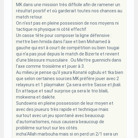
MK dans une mission très difficile afin de ramener un
résultat positif et où garderait toutes nos chances au
match retour.
On n'est pas en pleine possession de nos moyens ni
tactique ni physique ni côté effectif.
Un casse tête pour composer la ligne défensive :
mettre ben hmida dans l'axe et ben Mohamed à
gauche qui est à court de compétition ou bien tougai
qui n'a pas joué depuis le match de Bizerte et revient
d'une blessure musculaire . Ou Mettre guennichi dans
l'axe comme troisième et jouer à 3.
Au milieu je pense qu'il yaura Konaté ogbulu et tka bien
que selon certaines sources MK préfère jouer avec 2
relayeurs et 1 playmaker. Ça sera entre Sasse et jbali.
En attaque et sauf surprise ça sera le trio blaili,
mokwena et daikite.
Sundowns en pleine possession de leur moyen et
avec des joueurs très rapide et technique mais
surtout avec un jeu spontané avec beaucoup
d'automatismes, nous causera beaucoup de
problème surtout sur les côtés.
incha'Allah marbouha mais si on perd un 2/1 sera un