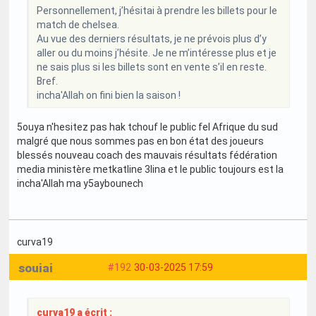
Personnellement, j’hésitai à prendre les billets pour le
match de chelsea.
Au vue des derniers résultats, je ne prévois plus d’y
aller ou du moins j’hésite. Je ne m’intéresse plus et je
ne sais plus si les billets sont en vente s’il en reste.
Bref.
incha'Allah on fini bien la saison !
5ouya n'hesitez pas hak tchouf le public fel Afrique du sud
malgré que nous sommes pas en bon état des joueurs
blessés nouveau coach des mauvais résultats fédération
media ministère metkatline 3lina et le public toujours est la
incha'Allah ma y5aybounech
curva19
souiai
#192
30-03-2025 17:59
curva19 a écrit :