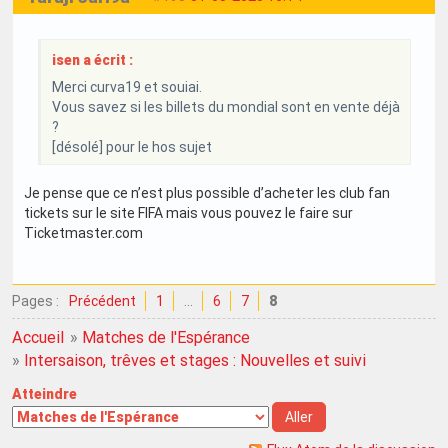
isen a écrit :
Merci curva19 et souiai.
Vous savez si les billets du mondial sont en vente déjà
?
[désolé] pour le hos sujet
Je pense que ce n’est plus possible d’acheter les club fan
tickets sur le site FIFA mais vous pouvez le faire sur
Ticketmaster.com
Pages :
Précédent
1
…
6
7
8
Accueil
»
Matches de l'Espérance
»
Intersaison, trêves et stages : Nouvelles et suivi
Atteindre