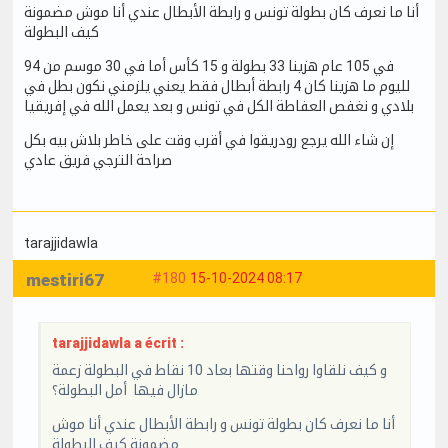
أنا ما نعرف كان بطولة تونس و رابطة الأبطال عندي أنا موش مضمونة
كيف البطولة
في 105 عام هزينا 33 بطولة و 15 كأس أما في 30 موسم من 94
لليوم ما هزينا كان 4 رابطة أبطال فقط يعني يلزمني نكون بطل في
بلادي و نغفص العفاطة الكل في تونس و بعد يعمل الله في إفريقيا
إن شاء الله يرجع رودريقوا في أقرب وقت على خاطر بلاش بيه بكل
صراحة الترجي فريق عادي
tarajjidawla
mestiri67
#180
15-10-2024 08:17
tarajjidawla a écrit :
و كيف نلقاوا رواحنا وقتها بعاد 10 نقاط في البطولة زعمة
مازال فيها أمل البطولة؟
أنا ما نعرف كان بطولة تونس و رابطة الأبطال عندي أنا موش
مضمونة كيف البطولة