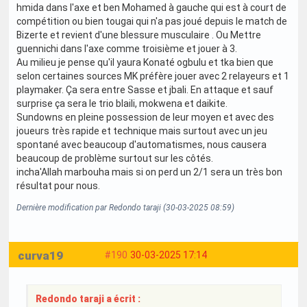
hmida dans l'axe et ben Mohamed à gauche qui est à court de
compétition ou bien tougai qui n'a pas joué depuis le match de
Bizerte et revient d'une blessure musculaire . Ou Mettre
guennichi dans l'axe comme troisième et jouer à 3.
Au milieu je pense qu'il yaura Konaté ogbulu et tka bien que
selon certaines sources MK préfère jouer avec 2 relayeurs et 1
playmaker. Ça sera entre Sasse et jbali. En attaque et sauf
surprise ça sera le trio blaili, mokwena et daikite.
Sundowns en pleine possession de leur moyen et avec des
joueurs très rapide et technique mais surtout avec un jeu
spontané avec beaucoup d'automatismes, nous causera
beaucoup de problème surtout sur les côtés.
incha'Allah marbouha mais si on perd un 2/1 sera un très bon
résultat pour nous.
Dernière modification par Redondo taraji (30-03-2025 08:59)
curva19
#190
30-03-2025 17:14
Redondo taraji a écrit :