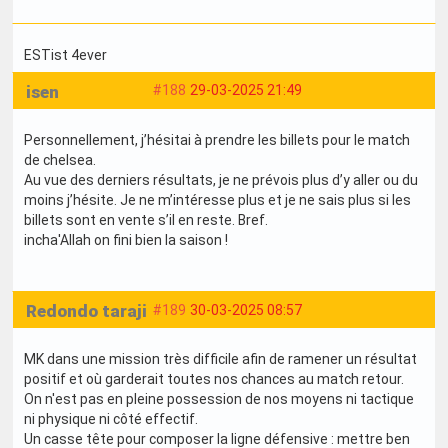
ESTist 4ever
isen
#188
29-03-2025 21:49
Personnellement, j’hésitai à prendre les billets pour le match
de chelsea.
Au vue des derniers résultats, je ne prévois plus d’y aller ou du
moins j’hésite. Je ne m’intéresse plus et je ne sais plus si les
billets sont en vente s’il en reste. Bref.
incha'Allah on fini bien la saison !
Redondo taraji
#189
30-03-2025 08:57
MK dans une mission très difficile afin de ramener un résultat
positif et où garderait toutes nos chances au match retour.
On n'est pas en pleine possession de nos moyens ni tactique
ni physique ni côté effectif.
Un casse tête pour composer la ligne défensive : mettre ben