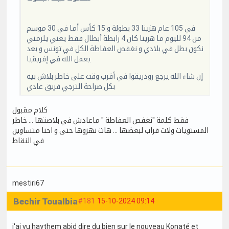
في 105 عام هزينا 33 بطولة و 15 كأس أما في 30 موسم
من 94 لليوم ما هزينا كان 4 رابطة أبطال فقط يعني يلزمني
نكون بطل في بلادي و نغفص العفاطة الكل في تونس و بعد
يعمل الله في إفريقيا
إن شاء الله يرجع رودريقوا في أقرب وقت على خاطر بلاش بيه
بكل صراحة الترجي فريق عادي
كلام مقبول
فقط كلمة "نغفص العفاطة " ماعادش في بلاصتها … خاطر
المستويات ولات قراب لبعضها … هات نهزوها حتى و احنا متساوين
في النقاط
mestiri67
Bechir Toualbia
#181
15-10-2024 09:14
j'ai vu haythem abid dire du bien sur le nouveau Konaté et