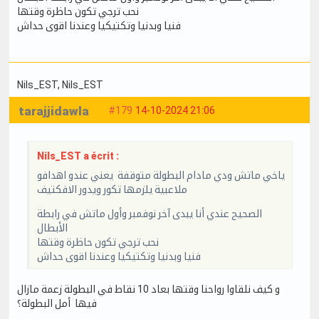
نحب ترجي تكون حاظرة وقتها
فنيا وبدنيا وتكتيكيا وعندنا اقوى حداش
Nils_EST
, Nils_EST
tarajjidawla
#179
14-10-2024 21:06
Nils_EST a écrit :
ياخي ماتش ودي مادام البطولة متوقفة يعني عندو اهدافو
ملاعبية يلزمها تكور ويدور الافكتيف
الصحيح عندي أنا يبدى آخر نوفمبر وأول ماتش في رابطة
الأبطال
نحب ترجي تكون حاظرة وقتها
فنيا وبدنيا وتكتيكيا وعندنا اقوى حداش
و كيف نلقاوا رواحنا وقتها بعاد 10 نقاط في البطولة زعمة مازال
فيها أمل البطولة؟