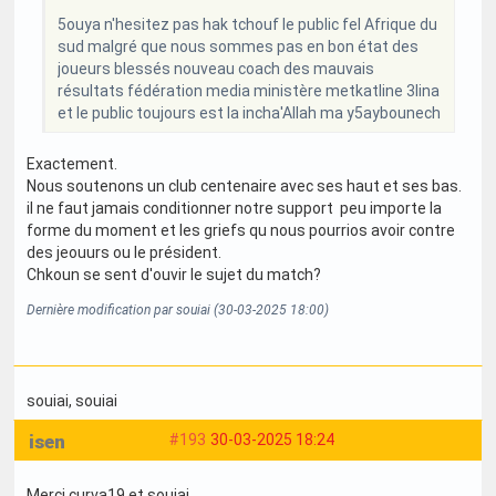
5ouya n'hesitez pas hak tchouf le public fel Afrique du
sud malgré que nous sommes pas en bon état des
joueurs blessés nouveau coach des mauvais
résultats fédération media ministère metkatline 3lina
et le public toujours est la incha'Allah ma y5aybounech
Exactement.
Nous soutenons un club centenaire avec ses haut et ses bas.
il ne faut jamais conditionner notre support peu importe la
forme du moment et les griefs qu nous pourrios avoir contre
des jeouurs ou le président.
Chkoun se sent d'ouvir le sujet du match?
Dernière modification par souiai (30-03-2025 18:00)
souiai
, souiai
isen
#193
30-03-2025 18:24
Merci curva19 et souiai.