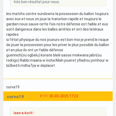
très bon résultat pour nous.
les matchs contre sundowns la possession du ballon toujours
avec eux et nous on joue la transition rapide et toujours le
gardien nous sauve cette fois notre défense est faible et eux
sont dangereux dans les balles arrêtés et ont des latéraux
rapides
si l'état physique du nos joueurs est bon moi je prend le risque
de jouer la possession pour les priver le plus possible du ballon
et en plus ils ont un faible défense
guennich(ou ogbelu) konate bleili sasse mokwana jabri(ou
rodrigo) Rabbi maana w incha'Allah joueret y9adrou jomhour w
la3bed li mdha7ya w deplacet
curva19
curva19
#191
30-03-2025 17:22
isen a écrit :