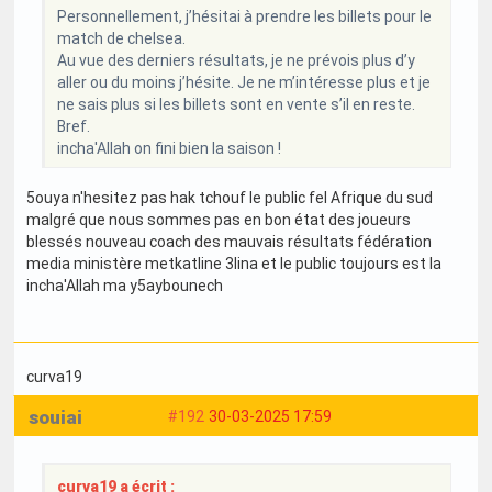
Personnellement, j’hésitai à prendre les billets pour le
match de chelsea.
Au vue des derniers résultats, je ne prévois plus d’y
aller ou du moins j’hésite. Je ne m’intéresse plus et je
ne sais plus si les billets sont en vente s’il en reste.
Bref.
incha'Allah on fini bien la saison !
5ouya n'hesitez pas hak tchouf le public fel Afrique du sud
malgré que nous sommes pas en bon état des joueurs
blessés nouveau coach des mauvais résultats fédération
media ministère metkatline 3lina et le public toujours est la
incha'Allah ma y5aybounech
curva19
souiai
#192
30-03-2025 17:59
curva19 a écrit :