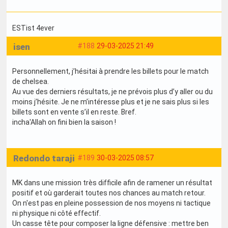
ESTist 4ever
isen
#188
29-03-2025 21:49
Personnellement, j’hésitai à prendre les billets pour le match
de chelsea.
Au vue des derniers résultats, je ne prévois plus d’y aller ou du
moins j’hésite. Je ne m’intéresse plus et je ne sais plus si les
billets sont en vente s’il en reste. Bref.
incha'Allah on fini bien la saison !
Redondo taraji
#189
30-03-2025 08:57
MK dans une mission très difficile afin de ramener un résultat
positif et où garderait toutes nos chances au match retour.
On n'est pas en pleine possession de nos moyens ni tactique
ni physique ni côté effectif.
Un casse tête pour composer la ligne défensive : mettre ben