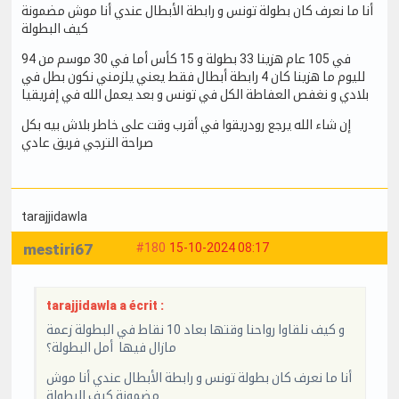
أنا ما نعرف كان بطولة تونس و رابطة الأبطال عندي أنا موش مضمونة
كيف البطولة
في 105 عام هزينا 33 بطولة و 15 كأس أما في 30 موسم من 94
لليوم ما هزينا كان 4 رابطة أبطال فقط يعني يلزمني نكون بطل في
بلادي و نغفص العفاطة الكل في تونس و بعد يعمل الله في إفريقيا
إن شاء الله يرجع رودريقوا في أقرب وقت على خاطر بلاش بيه بكل
صراحة الترجي فريق عادي
tarajjidawla
mestiri67
#180
15-10-2024 08:17
tarajjidawla a écrit :
و كيف نلقاوا رواحنا وقتها بعاد 10 نقاط في البطولة زعمة
مازال فيها أمل البطولة؟
أنا ما نعرف كان بطولة تونس و رابطة الأبطال عندي أنا موش
مضمونة كيف البطولة