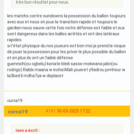
très bon résultat pour nous.
les matchs contre sundowns la possession du ballon toujours
avec eux et nous on joue la transition rapide et toujours le
gardien nous sauve cette fois notre défense est faible et eux
sont dangereux dans les balles arrêtés et ont des latéraux
rapides
si l'état physique du nos joueurs est bon moi je prend le risque
de jouer la possession pour les priver le plus possible du ballon
et en plus ils ont un faible défense
guennich(ou ogbelu) konate bleili sasse mokwana jabri(ou
rodrigo) Rabbi maana w incha'Allah joueret y9adrou jomhour w
la3bed li mdha7ya w deplacet
curva19
curva19
#191
30-03-2025 17:22
isen a écrit :