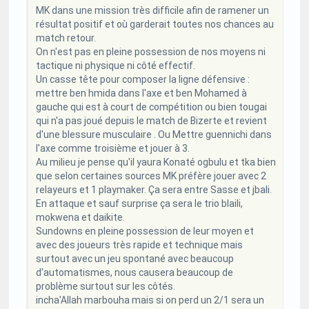
MK dans une mission très difficile afin de ramener un
résultat positif et où garderait toutes nos chances au
match retour.
On n'est pas en pleine possession de nos moyens ni
tactique ni physique ni côté effectif.
Un casse tête pour composer la ligne défensive :
mettre ben hmida dans l'axe et ben Mohamed à
gauche qui est à court de compétition ou bien tougai
qui n'a pas joué depuis le match de Bizerte et revient
d'une blessure musculaire . Ou Mettre guennichi dans
l'axe comme troisième et jouer à 3.
Au milieu je pense qu'il yaura Konaté ogbulu et tka bien
que selon certaines sources MK préfère jouer avec 2
relayeurs et 1 playmaker. Ça sera entre Sasse et jbali.
En attaque et sauf surprise ça sera le trio blaili,
mokwena et daikite.
Sundowns en pleine possession de leur moyen et
avec des joueurs très rapide et technique mais
surtout avec un jeu spontané avec beaucoup
d'automatismes, nous causera beaucoup de
problème surtout sur les côtés.
incha'Allah marbouha mais si on perd un 2/1 sera un