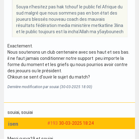
5ouya n'hesitez pas hak tchouf le public fel Afrique du
sud malgré que nous sommes pas en bon état des
joueurs blessés nouveau coach des mauvais
résultats fédération media ministère metkatline 3lina
et le public toujours est la incha'Allah ma y5aybounech
Exactement.
Nous soutenons un club centenaire avec ses haut et ses bas.
il ne faut jamais conditionner notre support peu importe la
forme du moment et les griefs qu nous pourrios avoir contre
des jeouurs ou le président.
Chkoun se sent d'ouvir le sujet du match?
Dernière modification par souiai (30-03-2025 18:00)
souiai
, souiai
isen
#193
30-03-2025 18:24
Merci curva19 et souiai.