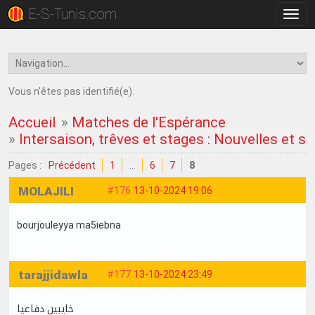
E-S-Tunis.com
Bascu
la
navig
Vous n'êtes pas identifié(e).
Accueil
»
Matches de l'Espérance
»
Intersaison, trêves et stages : Nouvelles et su
Pages :
Précédent
1
…
6
7
8
MOLAJILI
#176
13-10-2024 19:06
bourjouleyya ma5iebna
tarajjidawla
#177
13-10-2024 23:49
خايبين دفاعيا