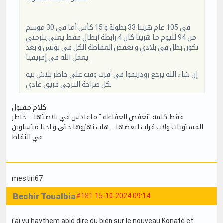
في 105 عام هزينا 33 بطولة و 15 كأس أما في 30 موسم
من 94 لليوم ما هزينا كان 4 رابطة أبطال فقط يعني يلزمني
نكون بطل في بلادي و نغفص العفاطة الكل في تونس و بعد
يعمل الله في إفريقيا
إن شاء الله يرجع رودريقوا في أقرب وقت على خاطر بلاش بيه
بكل صراحة الترجي فريق عادي
كلام مقبول
فقط كلمة "نغفص العفاطة " ماعادش في بلاصتها … خاطر
المستويات ولات قراب لبعضها … هات نهزوها حتى و احنا متساوين
في النقاط
mestiri67
Bechir Toualbia
#181
15-10-2024 09:14
j'ai vu haythem abid dire du bien sur le nouveau Konaté et