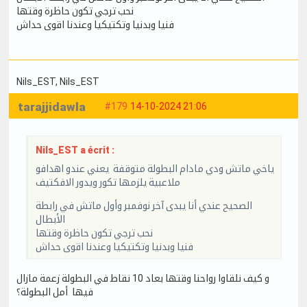
نحب ترجي تكون حاظرة وقتها
فنيا وبدنيا وتكتيكيا وعندنا اقوى حداش
Nils_EST
, Nils_EST
tarajjidawla
#179
14-10-2024 21:06
Nils_EST a écrit :
ياخي ماتش ودي مادام البطولة متوقفة يعني عندو اهدافو
ملاعبية يلزمها تكور ويدور الافكتيف
الصحيح عندي أنا يبدى آخر نوفمبر وأول ماتش في رابطة
الأبطال
نحب ترجي تكون حاظرة وقتها
فنيا وبدنيا وتكتيكيا وعندنا اقوى حداش
و كيف نلقاوا رواحنا وقتها بعاد 10 نقاط في البطولة زعمة مازال
فيها أمل البطولة؟