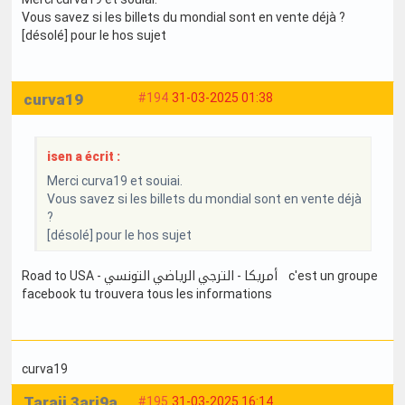
Vous savez si les billets du mondial sont en vente déjà ?
[désolé] pour le hos sujet
curva19
#194
31-03-2025 01:38
isen a écrit :
Merci curva19 et souiai.
Vous savez si les billets du mondial sont en vente déjà
?
[désolé] pour le hos sujet
Road to USA - أمريكا - الترجي الرياضي التونسي c'est un groupe
facebook tu trouvera tous les informations
curva19
Taraji 3ari9a
#195
31-03-2025 16:14