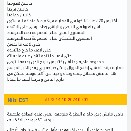
خايبين هجوميا
خايبين فرديا
خايبين جماعيا
أكثر من 20 لاعب شاركوا في المقابلة فيهم 5-6 عندهم المستوى
باش يلعبوا في الترجي و الباقي بعاد برشى على الرشمة
المستوى الفني متاع المجموعة تحت المتوسط
المستوى التكتيكي متاع المجموعة تحت المتوسط
حتى لاعب ما تحسن
جتى لاعب ما خرج ماتشوه
جتى لاعب ما تنجم تقول عليه ملا فلتة
مجموعة عادية جدا أقل بكثير من تاريخ نادي بقيمة الترجي
مقابلة ترقد، تفشل، إطيح المورال و بكل صراحة ربي يقدر الخير الموسم
هذا مانيش متفائل جملة وحدة و جينا في أهم موسم ممكن في
تاريخ النادي و خرجنا أخيب ما عندنا
Nils_EST
#178
14-10-2024 09:01
ياخي ماتش ودي مادام البطولة متوقفة يعني عندو اهدافو ملاعبية
يلزمها تكور ويدور الافكتيف
الصحيح عندي أنا يبدى آخر نوفمبر وأول ماتش في رابطة الأبطال