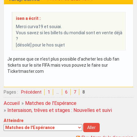
isen a écrit :
Merci curva19 et souiai.
Vous savez si les billets du mondial sont en vente déjà
?
[désolé] pour le hos sujet
Je pense que ce n’est plus possible d’acheter les club fan
tickets sur le site FIFA mais vous pouvez le faire sur
Ticketmaster.com
Pages :
Précédent
1
…
6
7
8
Accueil
»
Matches de l'Espérance
»
Intersaison, trêves et stages : Nouvelles et suivi
Atteindre