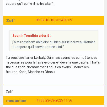
espere qu'il convint notre staff .
Zoff
#182
16-10-2024 09:09
Bechir Toualbia a écrit :
j'ai vu haythem abid dire du bien sur le nouveau Konaté
et espere qu'il convint notre staff .
Tu veux dire l'ailier kolibaly. Oui mais avons les compétences
nécessaires pour le faire évoluer et devenir une pépite. That's
the question. Normalement nous en avons 3 nouvelles
futures. Kada, Maacha et Dhaou.
Zoff
medamine
#183
23-03-2025 11:56