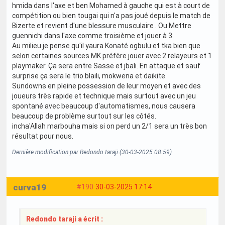
hmida dans l'axe et ben Mohamed à gauche qui est à court de
compétition ou bien tougai qui n'a pas joué depuis le match de
Bizerte et revient d'une blessure musculaire . Ou Mettre
guennichi dans l'axe comme troisième et jouer à 3.
Au milieu je pense qu'il yaura Konaté ogbulu et tka bien que
selon certaines sources MK préfère jouer avec 2 relayeurs et 1
playmaker. Ça sera entre Sasse et jbali. En attaque et sauf
surprise ça sera le trio blaili, mokwena et daikite.
Sundowns en pleine possession de leur moyen et avec des
joueurs très rapide et technique mais surtout avec un jeu
spontané avec beaucoup d'automatismes, nous causera
beaucoup de problème surtout sur les côtés.
incha'Allah marbouha mais si on perd un 2/1 sera un très bon
résultat pour nous.
Dernière modification par Redondo taraji (30-03-2025 08:59)
curva19
#190
30-03-2025 17:14
Redondo taraji a écrit :