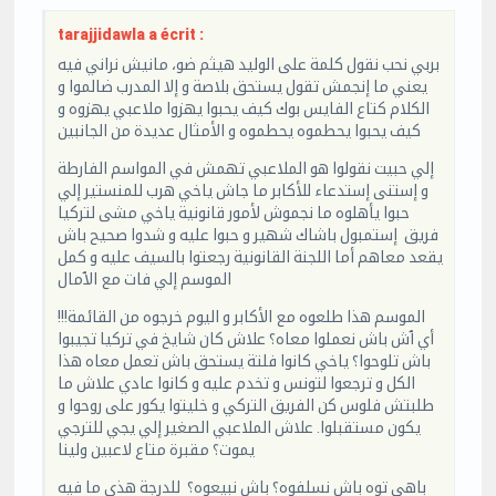
tarajjidawla a écrit :
بربي نحب نقول كلمة على الوليد هيثم ضو، مانيش نراني فيه
يعني ما إنجمش تقول يستحق بلاصة و إلا المدرب ضالموا و
الكلام كتاع الفايس بوك كيف يحبوا يهزوا ملاعبي يهزوه و
كيف يحبوا يحطموه يحطموه و الأمثال عديدة من الجانبين
إلي حبيت نقولوا هو الملاعبي تهمش في المواسم الفارطة
و إستنى إستدعاء للأكابر ما جاش ياخي هرب للمنستير إلي
حبوا يأهلوه ما نجموش لأمور قانونية ياخي مشى لتركيا
فريق إستمبول باشاك شهير و حبوا عليه و شدوا صحيح باش
يقعد معاهم أما اللجنة القانونية رجعتوا بالسيف عليه و كمل
الموسم إلي فات مع الٱمال
الموسم هذا طلعوه مع الأكابر و اليوم خرجوه من القائمة!!!
أي ٱش باش نعملوا معاه؟ علاش كان شايخ في تركيا تجيبوا
باش تلوحوا؟ ياخي كانوا فلتة يستحق باش تعمل معاه هذا
الكل و ترجعوا لتونس و تخدم عليه و كانوا عادي علاش ما
طلبتش فلوس كن الفريق التركي و خليتوا يكور على روحوا و
يكون مستقبلوا. علاش الملاعبي الصغير إلي يجي للترجي
يموت؟ مقبرة متاع لاعبين ولينا
باهي توه باش نسلفوه؟ باش نبيعوه؟ للدرجة هذي ما فيه