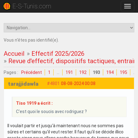
E-S-Tunis.com
Bascu
la
navig
Vous n'êtes pas identifié(e).
Accueil
»
Effectif 2025/2026
»
Revue d'effectif, dispositifs tactiques, entrain
Pages :
Précédent
1
…
191
192
193
194
195
…
tarajjidawla
#4801
08-08-2024 00:08
Tiso 1919 a écrit :
C'est quoi le soucis avec rodriguez ?
Il voulait partir et jusqu'à maintenant nous ne sommes pas
sûres et certains qu'il veut rester. Il faut qu'il se décide illico
presto sinon nous allons perdre beaucoup de temps que nous