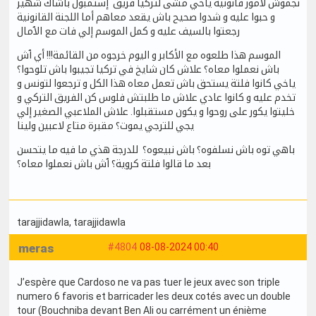
نجموش لأمور قانونية ياخي مشى لتركيا فريق إستمبول باشاك شهير
و حبوا عليه و شدوا صحيح باش يقعد معاهم أما اللجنة القانونية
رجعتوا بالسيف عليه و كمل الموسم إلي فات مع الٱمال
الموسم هذا طلعوه مع الأكابر و اليوم خرجوه من القائمة!!! أي ٱش
باش نعملوا معاه؟ علاش كان شايخ في تركيا تجيبوا باش تلوحوا؟
ياخي كانوا فلتة يستحق باش تعمل معاه هذا الكل و ترجعوا لتونس و
تخدم عليه و كانوا عادي علاش ما طلبتش فلوس كن الفريق التركي و
خليتوا يكور على روحوا و يكون مستقبلوا. علاش الملاعبي الصغير إلي
يجي للترجي يموت؟ مقبرة متاع لاعبين ولينا
باهي توه باش نسلفوه؟ باش نبيعوه؟ للدرجة هذي ما فيه ما يتحسن
بعد ما قالوا فلتة كروية؟ ٱش باش نعملوا معاه؟
tarajjidawla
, tarajjidawla
meras
#4804
08-08-2024 00:40
J’espère que Cardoso ne va pas tuer le jeux avec son triple
numero 6 favoris et barricader les deux cotés avec un double
tour (Bouchniba devant Ben Ali ou carrément un énième