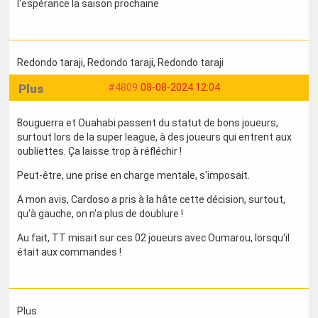
l'espérance la saison prochaine
Redondo taraji
, Redondo taraji
, Redondo taraji
Plus
#4809
08-08-2024 12:04
Bouguerra et Ouahabi passent du statut de bons joueurs,
surtout lors de la super league, à des joueurs qui entrent aux
oubliettes. Ça laisse trop à réfléchir !
Peut-être, une prise en charge mentale, s'imposait.
A mon avis, Cardoso a pris à la hâte cette décision, surtout,
qu'à gauche, on n'a plus de doublure !
Au fait, TT misait sur ces 02 joueurs avec Oumarou, lorsqu'il
était aux commandes !
Plus