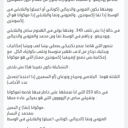
ووقتها يكون العزوني والدربالي (كوناتي أو اغبيلو) والبلايلي في
الوسط إذا تقا إكسونتري.. والعزوني وتقا والبلايلي إذا موكوانا هو ال
إكسونتري..
في حالة إذا بش تلعب 343.. وقتها يولي في الهجوم ساص والبلايلي
ورودريغو.. و راهم في الوسط تقا وبن محمد والعزوني والدربالي..
نتصور اللي هاضا عنصر تكتيكي يعطي برشا لعب وبرشا إمكانيات
ويخليك ترتاح من لاعب ظهير متوسط وتلعب بكوارتك الكل.. مع
إمكانية بش تصنع لإفريقيا إكسونتري ممتاز اللي هو موكوانا..
التشكيلة تكون تقريبا هكا بش نلخص :
الثلاثة هوما : الجلاصي ومرياح وتوغاي (أو السميري إذا احتجنا لتعديل
عدد الأجانب)
في حالة 253 اللي انا نفصلها على خاطر فيها بلاصة لموكوانا
وتقربلي ساص م الزوووون اللي هو يمركي عادة منها :
موكوانا (تقا) ع اليمين..
بنمحمد ع اليسار
العزوني وتقا (الدربالي، كوناتي، اغبيلو) والبلايلي في الوسط