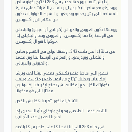
إذا بش تلعب بزوز مهاجمين في 253 نقترح يكونو ساص
ورودريغو مع ساص اليكترون ليبر يلعب ع الثغرات وعلى تفريغ
المساحة اللي بش يخدمو رودريغو.. و تنشيط الكولوارات يكون
من مهام الزوز اكسونتري..
ووقتها يكون العزوني والدربالي (كوناتي أو اغبيلو) والبلايلي
في الوسط إذا تقا إكسونتري.. والعزوني وتقا والبلايلي إذا
موكوانا هو ال إكسونتري..
في حالة إذا بش تلعب 343.. وقتها يولي في الهجوم ساص
والبلايلي ورودريغو.. و راهم في الوسط تقا وبن محمد
والعزوني والدربالي..
نتصور اللي هاضا عنصر تكتيكي يعطي برشا لعب وبرشا
إمكانيات ويخليك ترتاح من لاعب ظهير متوسط وتلعب
بكوارتك الكل.. مع إمكانية بش تصنع لإفريقيا إكسونتري
ممتاز اللي هو موكوانا..
التشكيلة تكون تقريبا هكا بش نلخص :
الثلاثة هوما : الجلاصي ومرياح وتوغاي (أو السميري إذا
احتجنا لتعديل عدد الأجانب)
في حالة 253 اللي انا نفصلها على خاطر فيها بلاصة