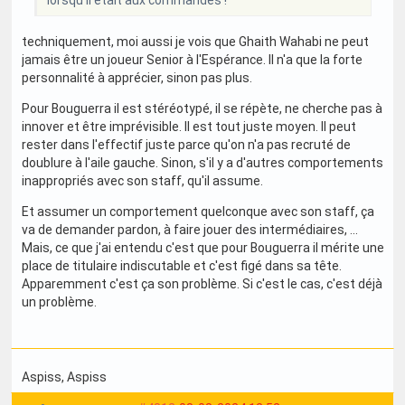
lorsqu'il était aux commandes !
techniquement, moi aussi je vois que Ghaith Wahabi ne peut
jamais être un joueur Senior à l'Espérance. Il n'a que la forte
personnalité à apprécier, sinon pas plus.
Pour Bouguerra il est stéréotypé, il se répète, ne cherche pas à
innover et être imprévisible. Il est tout juste moyen. Il peut
rester dans l'effectif juste parce qu'on n'a pas recruté de
doublure à l'aile gauche. Sinon, s'il y a d'autres comportements
inappropriés avec son staff, qu'il assume.
Et assumer un comportement quelconque avec son staff, ça
va de demander pardon, à faire jouer des intermédiaires, ...
Mais, ce que j'ai entendu c'est que pour Bouguerra il mérite une
place de titulaire indiscutable et c'est figé dans sa tête.
Apparemment c'est ça son problème. Si c'est le cas, c'est déjà
un problème.
Aspiss
, Aspiss