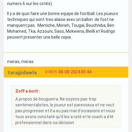
numero 6 sur les cotés).
Il y a de quoi faire une bonne equipe de football. Les joueurs
techniques qui sont tres alaise avec un ballon de foot ne
manquent pas. Memiche, Merieh, Tougai, Bouchniba, Ben
Mohamed, Tka, Azzouni, Sass, Mokwena, Bleilli et Rodrigo
peuvent presenter une belle copie.
meras
, meras
tarajjidawla
#4805
08-08-2024 00:44
Zoff a écrit :
A propos de bouguerra. Ne soyons pas trop
sentimentalistes, le joueur est paresseux et ne veut
pas progresser et il a eu pas mal d'occasions et nous
tous avons constaté qu'il les a raté et le coach a été
professionnel dans sa décision