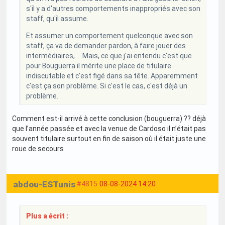
s'il y a d'autres comportements inappropriés avec son
staff, qu'il assume.
Et assumer un comportement quelconque avec son
staff, ça va de demander pardon, à faire jouer des
intermédiaires, ... Mais, ce que j'ai entendu c'est que
pour Bouguerra il mérite une place de titulaire
indiscutable et c'est figé dans sa tête. Apparemment
c'est ça son problème. Si c'est le cas, c'est déjà un
problème.
Comment est-il arrivé à cette conclusion (bouguerra) ?? déjà
que l’année passée et avec la venue de Cardoso il n’était pas
souvent titulaire surtout en fin de saison où il était juste une
roue de secours
abdou-ESTunis
#4815
08-08-2024 14:20
Plus a écrit :