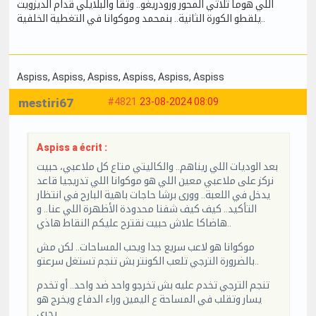
اللي هوما ثلاثي المحور ورودريغو.. وتقا والبلايلي قدام الديزويت
يلقطو الكورة الثانية.. بنمحمد وموكوانا في التغطية الخلفية..
Aspiss
, Aspiss
, Aspiss
, Aspiss
, Aspiss
, Aspiss
mestiri67
#4821
23-08-2024 08:09
Aspiss a écrit :
بعد الوديات اللي ريناهم.. والكاليتي متاع كل ملاعبي، حبيت
نركز على ملاعبي معين اللي هو موكوانا اللي تدريجيا قاعد
يدخل في اللعبة.. وورى برشا حاجات باهية البارح في انتظار
التأكيد.. كيف كيف شفنا محدودة الأظهرة اللي عنا.. و
هاضاكا علاش حبيت نقترح عليكم النقاط هاذي..
موكوانا هو لاعب سريع جدا ويحب المساحات.. لكن مش
بالضرورة الترجي تلعب الكونتر بش تنجم تستغل سرعتو..
تنجم الترجي تخدم عليه بش تخرجو واحد ضد واحد.. أو تخدم
يسار وتقلب في المساحة ع اليمين وراء الدفاع ويخرج هو
يجري..