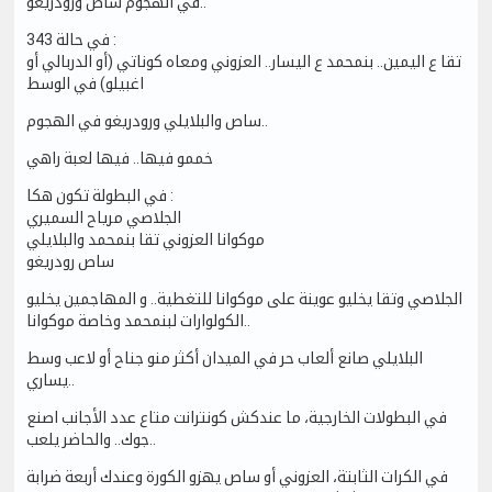
في الهجوم ساص ورودريغو..
في حالة 343 :
تقا ع اليمين.. بنمحمد ع اليسار.. العزوني ومعاه كوناتي (أو الدربالي أو
اغبيلو) في الوسط
ساص والبلايلي ورودريغو في الهجوم..
خممو فيها.. فيها لعبة راهي
في البطولة تكون هكا :
الجلاصي مرياح السميري
موكوانا العزوني تقا بنمحمد والبلايلي
ساص رودريغو
الجلاصي وتقا يخليو عوينة على موكوانا للتغطية.. و المهاجمين يخليو
الكولوارات لبنمحمد وخاصة موكوانا..
البلايلي صانع ألعاب حر في الميدان أكثر منو جناح أو لاعب وسط
يساري..
في البطولات الخارجية، ما عندكش كونترانت متاع عدد الأجانب اصنع
جوك.. والحاضر يلعب..
في الكرات الثابتة، العزوني أو ساص يهزو الكورة وعندك أربعة ضرابة