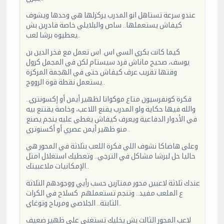
عندو سرعة تستاهل انو المدرب يركزلها هي وحدها ويشوف
كيفاش يستعملها.. ساص والبلايلي خاصة قادرين بش
يعطيوه برشا لعب..
كيما كانت بكري السي اس. اس تعمل مع فخر الدين بن
يوسف، صحيح ماناش فرد سيستام لكن في المجمل كرول
وقتها تقريب عرف كيفاش حتى في الهجمة المركزة
يستعمل نقطة قوة الرووج..
فكرة كونفرسيون متاع موكوانا لظهير أيمن أو إكسونتري..
والله فيها حكاية ولو المدرب يقنع اللاعب، وخاصة يقتنع بيه
في الأدوار الدفاعية ويعرف كيفاش يغطي عليه ينجم يصنع
منو ظهير أيمن عصري أو أكسنوتري .
وعلى هاضاكا نشوف اللي فكرة اللعب بثلاثة في المحور هي
حاليا حل لبرشا مشاكل في الترجي.. وتعطيك استغلال امثل
الإمكانيات ملاعبيتك..
عندك ثلاثة لاعبين محور ممتازين حسب رأيي ووجودهم الثلاثة
ع الملعب مفيد.. وتنجم تستعملهم كسلاح في الكرات
الثابتة.. الجلاصي ومرياح وتوغاي..
لاعب المحور الثالث بش يخليك تستغنى على ظهير ضعيف