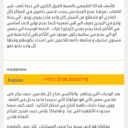
للأسف هذاكا الطبيعي بالنسبة للفرق الكبرى الي ديما تلعب على
الالقاب ، فريقنا عندو القدرة بش ينتدب لاعبين حاضرين في المراكز لكل
، العادي أنو مايطلع من الشبان كان واحد قادر يفرض روحو ، الي يحط
ولدو في الترجي يعرف الي هي تقميرة كيما ينجم يولي لاعب أساسي
في الأكابر كيما ينجم يعدي كاريارو اعارات ، الحاجة الوحيدة الي تضمن
أنو الي عندو في ساقيه يكون موجود في الأكابر هي إدارة فنية في
مستوى محترف و متابعة دائمة لللاعبين على امتداد تكوينهم وقتها
كل واحد ياخو حقو
medamine
Aspiss
#4820
23-08-2024 07:42
بعد الوديات اللي ريناهم.. والكاليتي متاع كل ملاعبي، حبيت نركز على
ملاعبي معين اللي هو موكوانا اللي تدريجيا قاعد يدخل في اللعبة..
وورى برشا حاجات باهية البارح في انتظار التأكيد.. كيف كيف شفنا
محدودة الأظهرة اللي عنا.. و هاضاكا علاش حبيت نقترح عليكم
النقاط هاذي..
موكوانا هو لاعب سريع جدا ويحب المساحات.. لكن مش بالضرورة