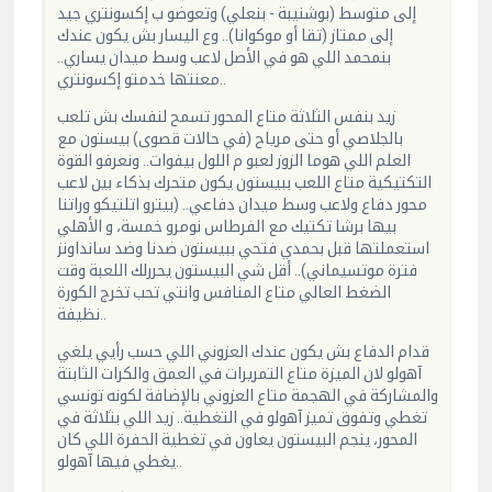
إلى متوسط (بوشنيبة - بنعلي) وتعوضو ب إكسونتري جيد
إلى ممتاز (تقا أو موكوانا).. وع اليسار بش يكون عندك
بنمحمد اللي هو في الأصل لاعب وسط ميدان يساري..
معنتها خدمتو إكسونتري..
زيد بنفس الثلاثة متاع المحور تسمح لنفسك بش تلعب
بالجلاصي أو حتى مرياح (في حالات قصوى) بيستون مع
العلم اللي هوما الزوز لعبو م اللول بيفوات.. ونعرفو القوة
التكتيكية متاع اللعب ببيستون يكون متحرك بذكاء بين لاعب
محور دفاع ولاعب وسط ميدان دفاعي.. (بيترو اتلتيكو وراتنا
بيها برشا تكتيك مع الفرطاس نومرو خمسة، و الأهلي
استعملتها قبل بحمدي فتحي ببيستون ضدنا وضد سانداونز
فترة موتسيماني).. أقل شي البيستون يحررلك اللعبة وقت
الضغط العالي متاع المنافس وانتي تحب تخرج الكورة
نظيفة..
قدام الدفاع بش يكون عندك العزوني اللي حسب رأيي يلغي
آهولو لان الميزة متاع التمريرات في العمق والكرات الثابتة
والمشاركة في الهجمة متاع العزوني بالإضافة لكونه تونسي
تغطي وتفوق تميز آهولو في التغطية.. زيد اللي بثلاثة في
المحور، ينجم البيستون يعاون في تغطية الحفرة اللي كان
يغطي فيها آهولو..