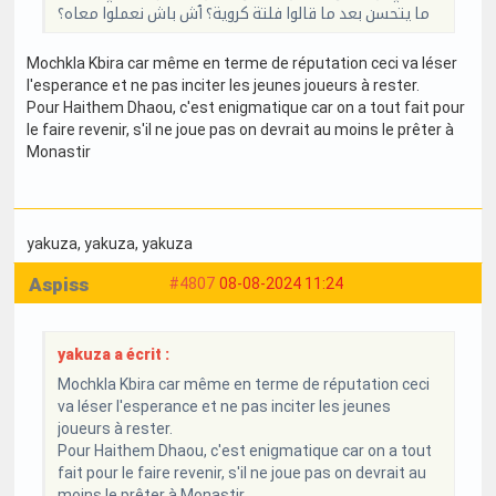
ما يتحسن بعد ما قالوا فلتة كروية؟ ٱش باش نعملوا معاه؟
Mochkla Kbira car même en terme de réputation ceci va léser
l'esperance et ne pas inciter les jeunes joueurs à rester.
Pour Haithem Dhaou, c'est enigmatique car on a tout fait pour
le faire revenir, s'il ne joue pas on devrait au moins le prêter à
Monastir
yakuza
, yakuza
, yakuza
Aspiss
#4807
08-08-2024 11:24
yakuza a écrit :
Mochkla Kbira car même en terme de réputation ceci
va léser l'esperance et ne pas inciter les jeunes
joueurs à rester.
Pour Haithem Dhaou, c'est enigmatique car on a tout
fait pour le faire revenir, s'il ne joue pas on devrait au
moins le prêter à Monastir