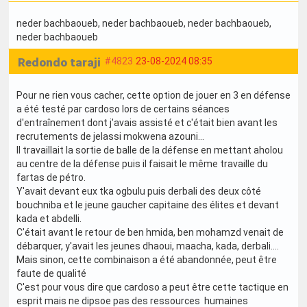
neder bachbaoueb
, neder bachbaoueb
, neder bachbaoueb
,
neder bachbaoueb
Redondo taraji
#4823
23-08-2024 08:35
Pour ne rien vous cacher, cette option de jouer en 3 en défense
a été testé par cardoso lors de certains séances
d'entraînement dont j'avais assisté et c'était bien avant les
recrutements de jelassi mokwena azouni...
Il travaillait la sortie de balle de la défense en mettant aholou
au centre de la défense puis il faisait le même travaille du
fartas de pétro.
Y'avait devant eux tka ogbulu puis derbali des deux côté
bouchniba et le jeune gaucher capitaine des élites et devant
kada et abdelli.
C'était avant le retour de ben hmida, ben mohamzd venait de
débarquer, y'avait les jeunes dhaoui, maacha, kada, derbali....
Mais sinon, cette combinaison a été abandonnée, peut être
faute de qualité
C'est pour vous dire que cardoso a peut être cette tactique en
esprit mais ne dipsoe pas des ressources humaines