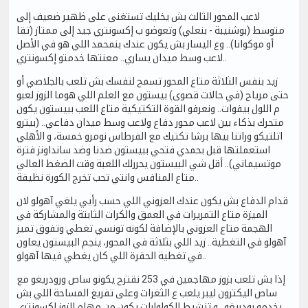
لاعب المحور الثالث بش يخليك تستغنى على ظهير ضعيف إلى
متوسط (بوشنيبة - بنعلي) وتعوضو ب إكسونتري جيد إلى ممتاز (تقا
أو موكوانا).. وع اليسار بش يكون عندك بنمحمد اللي هو في الأصل
لاعب وسط ميدان يساري.. معنتها خدمتو إكسونتري..
زيد بنفس الثلاثة متاع المحور تسمح لنفسك بش تلعب بالجلاصي أو
حتى مرياح (في حالات قصوى) بيستون مع العلم اللي هوما الزوز لعبو
م اللول بيفوات.. ونعرفو القوة التكتيكية متاع اللعب ببيستون يكون
متحرك بذكاء بين لاعب محور دفاع ولاعب وسط ميدان دفاعي.. (بيترو
اتلتيكو وراتنا بيها برشا تكتيك مع الفرطاس نومرو خمسة، و الأهلي
استعملتها قبل بحمدي فتحي ببيستون ضدنا وضد سانداونز فترة
موتسيماني).. أقل شي البيستون يحررلك اللعبة وقت الضغط العالي
متاع المنافس وانتي تحب تخرج الكورة نظيفة..
قدام الدفاع بش يكون عندك العزوني اللي حسب رأيي يلغي آهولو لان
الميزة متاع التمريرات في العمق والكرات الثابتة والمشاركة في
الهجمة متاع العزوني بالإضافة لكونه تونسي تغطي وتفوق تميز
آهولو في التغطية.. زيد اللي بثلاثة في المحور، ينجم البيستون يعاون
في تغطية الحفرة اللي كان يغطي فيها آهولو..
إذا بش تلعب بزوز مهاجمين في 253 نقترح يكونو ساص ورودريغو مع
ساص اليكترون ليبر يلعب ع الثغرات وعلى تفريغ المساحة اللي بش
يخدمو رودريغو.. و تنشيط الكولوارات يكون من مهام الزوز اكسونتري..