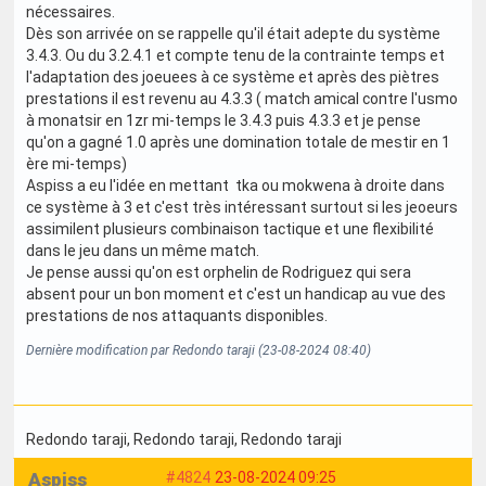
nécessaires.
Dès son arrivée on se rappelle qu'il était adepte du système
3.4.3. Ou du 3.2.4.1 et compte tenu de la contrainte temps et
l'adaptation des joeuees à ce système et après des piètres
prestations il est revenu au 4.3.3 ( match amical contre l'usmo
à monatsir en 1zr mi-temps le 3.4.3 puis 4.3.3 et je pense
qu'on a gagné 1.0 après une domination totale de mestir en 1
ère mi-temps)
Aspiss a eu l'idée en mettant tka ou mokwena à droite dans
ce système à 3 et c'est très intéressant surtout si les jeoeurs
assimilent plusieurs combinaison tactique et une flexibilité
dans le jeu dans un même match.
Je pense aussi qu'on est orphelin de Rodriguez qui sera
absent pour un bon moment et c'est un handicap au vue des
prestations de nos attaquants disponibles.
Dernière modification par Redondo taraji (23-08-2024 08:40)
Redondo taraji
, Redondo taraji
, Redondo taraji
Aspiss
#4824
23-08-2024 09:25