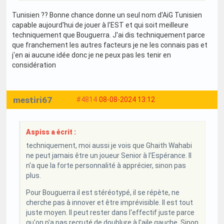
Tunisien ?? Bonne chance donne un seul nom d'AiG Tunisien
capable aujourd'hui de jouer à l'EST et qui soit meilleure
techniquement que Bouguerra. J'ai dis techniquement parce
que franchement les autres facteurs je ne les connais pas et
j'en ai aucune idée donc je ne peux pas les tenir en
considération
mestiri67
#4814
08-08-2024 13:12
Aspiss a écrit :
techniquement, moi aussi je vois que Ghaith Wahabi
ne peut jamais être un joueur Senior à l'Espérance. Il
n'a que la forte personnalité à apprécier, sinon pas
plus.
Pour Bouguerra il est stéréotypé, il se répète, ne
cherche pas à innover et être imprévisible. Il est tout
juste moyen. Il peut rester dans l'effectif juste parce
qu'on n'a pas recruté de doublure à l'aile gauche. Sinon,