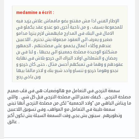
medamine a écrit :
الإطار الفني اذا مش مقتنع بضو مافماش علاش يزيد فيه
للمجموعة بسيف ، و من ناحية أخرى ضو عندو عقد يكملو في
الامال في البنك في المدارج مايهمش لازم يتربا مدامو
صغير و يعرف الي العقود مجعولة بش تحترم ، اللاعبين
عندهم وكلاء أعمال يخممو على مصلحتهم ، الجمهور
مشكلتو الوحيدة مصلحة جمعيتو الي يحبها ، و لنا في بن
رمضان و الشعلالي اولاد البراك الي خرجو بلاش في نهاية
عقودهم و وهما في تمبكهم أحسن مثال ، حتى كان خرجو و
نجحو وهوما خرجو و تنساو واحد شبع بنك و لاخر مالقا بيها
وين ياخي رجع
سمعة الترجي في التعامل مع هالوضعيات هي في قلب صميم
مصلحة الترجي .. كيفك نعتبر اللي مصلحة الترجي قبل كل شي .. واللي
ما ريناش الباهي من "ولاد الجمعية" لكن من مصلحة الترجي أنها تبني
سمعة طيبة في التعامل مع المواهب، وفي تسويق اللاعبين
وتطويرهم.. سينون بش يجي وقت السمعة السيئة بش تكون أكبر
عائق ..