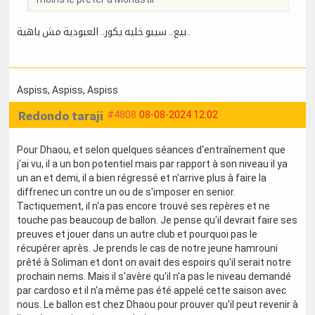
بيع.. سيبو خليه يكور.. العبودية مش باهية..
Aspiss
, Aspiss
, Aspiss
Redondo taraji
#4808
08-08-2024 12:02
Pour Dhaou, et selon quelques séances d'entraînement que
j'ai vu, il a un bon potentiel mais par rapport à son niveau il ya
un an et demi, il a bien régressé et n'arrive plus à faire la
diffrenec un contre un ou de s'imposer en senior.
Tactiquement, il n'a pas encore trouvé ses repères et ne
touche pas beaucoup de ballon. Je pense qu'il devrait faire ses
preuves et jouer dans un autre club et pourquoi pas le
récupérer après. Je prends le cas de notre jeune hamrouni
prêté à Soliman et dont on avait des espoirs qu'il serait notre
prochain nems. Mais il s'avère qu'il n'a pas le niveau demandé
par cardoso et il n'a même pas été appelé cette saison avec
nous. Le ballon est chez Dhaou pour prouver qu'il peut revenir à