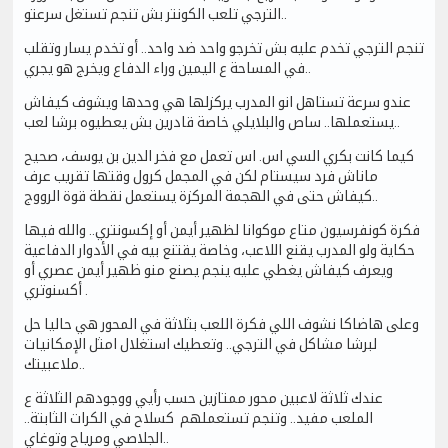
الترجي تلعب الكونتر بش تنجم تستغل سرعتو..
تنجم الترجي تخدم عليه بش تخرجو واحد ضد واحد.. أو تخدم يسار وتقلب
في المساحة ع اليمين وراء الدفاع ويخرج هو يجري..
عندو سرعة تستاهل انو المدرب يركزلها هي وحدها ويشوف كيفاش
يستعملها.. ساص والبلايلي خاصة قادرين بش يعطيوه برشا لعب..
كيما كانت بكري السي اس. اس تعمل مع فخر الدين بن يوسف، صحيح
ماناش فرد سيستام لكن في المجمل كرول وقتها تقريب عرف
كيفاش حتى في الهجمة المركزة يستعمل نقطة قوة الرووج..
فكرة كونفرسيون متاع موكوانا لظهير أيمن أو إكسونتري.. والله فيها
حكاية ولو المدرب يقنع اللاعب، وخاصة يقتنع بيه في الأدوار الدفاعية
ويعرف كيفاش يغطي عليه ينجم يصنع منو ظهير أيمن عصري أو
أكسنوتري .
وعلى هاضاكا نشوف اللي فكرة اللعب بثلاثة في المحور هي حاليا حل
لبرشا مشاكل في الترجي.. وتعطيك استغلال امثل الإمكانيات
ملاعبيتك..
عندك ثلاثة لاعبين محور ممتازين حسب رأيي ووجودهم الثلاثة ع
الملعب مفيد.. وتنجم تستعملهم كسلاح في الكرات الثابتة..
الجلاصي ومرياح وتوغاي..