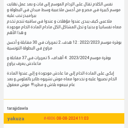
نفس الكلام تقال على الزدام الموسم إلي فات و بعد عمل نهايت
موسم كبيرة في مصر و من أحسن ملاعبية وسط ميدان في البطولة و
بيراميدز تحب عليه
ملاعبي كيف يبدى عندوا مؤهلات و عندوا في ساقيه تنجم تخدم
معاه نفسانيا و بدنيا و تحل المشاكل الكل مادام المادة الخام موجودة
و هذا الأهم
بوڨرة موسم 2022/2023 : 12 هدف، 2 تمريرات في 30 مقابلة و أحسن
مراوغ في البطولة التونسية
بوڨرة موسم 2023/2024 : 4 أهداف، 5 تمريرات في 37 مقابلة و
ماعادش يعرف يراوغ
إبكي على المادة الخام إلي ما عادش موجودة و إلي عندوا المادة
الخام نصبروا عليه و نخدموا معاه موش نشريوه طاير بالفلوس و بعد
عام نبيعوه بلاش و مطرد!!! موش معقول
tarajjidawla
yakuza
#4806
08-08-2024 11:03