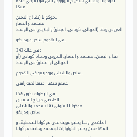
لموكوانا وتقربلي ساص م الزوووون اللي هو يمركي عادة
منها :
موكوانا (تقا) ع اليمين..
بنمحمد ع اليسار
العزوني وتقا (الدربالي، كوناتي، اغبيلو) والبلايلي في الوسط
في الهجوم ساص ورودريغو..
في حالة 343 :
تقا ع اليمين.. بنمحمد ع اليسار.. العزوني ومعاه كوناتي (أو
الدربالي أو اغبيلو) في الوسط
ساص والبلايلي ورودريغو في الهجوم..
خممو فيها.. فيها لعبة راهي
في البطولة تكون هكا :
الجلاصي مرياح السميري
موكوانا العزوني تقا بنمحمد والبلايلي
ساص رودريغو
الجلاصي وتقا يخليو عوينة على موكوانا للتغطية.. و
المهاجمين يخليو الكولوارات لبنمحمد وخاصة موكوانا..