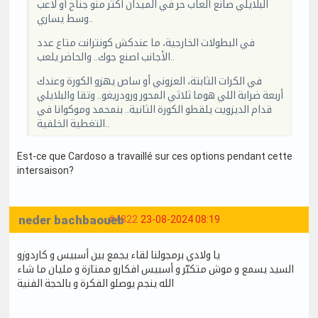
البلايلي صانع ألعاب حر في الميدان أكثر منو جناح أو لاعب
وسط يساري..
في البطولات الخارجية، ما عندكش كونترانت متاع عدد
الأجانب اصنع جوك.. والحاضر يلعب..
في الكرات الثابتة، العزوني أو ساص يهزو الكورة وعندك
أربعة ضرابة اللي هوما ثلاثي المحور ورودريغو.. وتقا والبلايلي
قدام الديزويت يلقطو الكورة الثانية.. بنمحمد وموكوانا في
التغطية الخلفية..
Est-ce que Cardoso a travaillé sur ces options pendant cette
intersaison?
neder bachbaoueb
#4822
23-08-2024 08:19
يا ولادي برمجولنا لقاء يجمع بين أسبيس و كاردوزو
السيد يسمع و موش متكبّر و أسبيس افكارو ممتازة و مليان ما شاء
الله ينجم يوصلو الفكرة و بالحجة الفنية