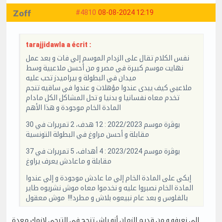
Zoff
#4810
08-08-2024 12:19
tarajjidawla a écrit :
نفس الكلام تقال على الزدام الموسم إلي فات و بعد عمل
نهايت موسم كبيرة في مصر و من أحسن ملاعبية وسط
ميدان في البطولة و بيراميدز تحب عليه
ملاعبي كيف يبدى عندوا مؤهلات و عندوا في ساقيه تنجم
تخدم معاه نفسانيا و بدنيا و تحل المشاكل الكل مادام
المادة الخام موجودة و هذا الأهم
بوڨرة موسم 2022/2023 : 12 هدف، 2 تمريرات في 30
مقابلة و أحسن مراوغ في البطولة التونسية
بوڨرة موسم 2023/2024 : 4 أهداف، 5 تمريرات في 37
مقابلة و ماعادش يعرف يراوغ
إبكي على المادة الخام إلي ما عادش موجودة و إلي عندوا
المادة الخام نصبروا عليه و نخدموا معاه موش نشريوه طاير
بالفلوس و بعد عام نبيعوه بلاش و مطرد!!! موش معقول
إلي نعرفو و من قديم الزمان أنو باش تنجح في الترجي لازمك معدة