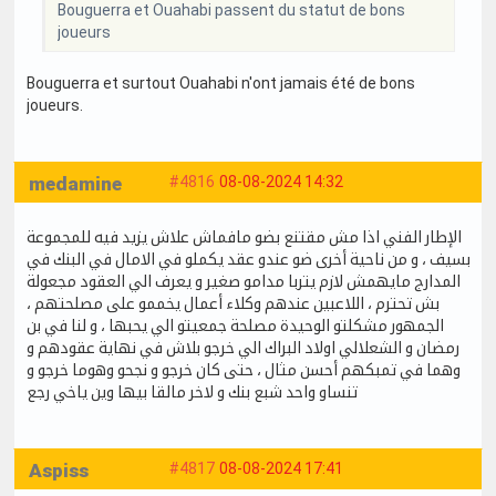
Bouguerra et Ouahabi passent du statut de bons
joueurs
Bouguerra et surtout Ouahabi n'ont jamais été de bons
joueurs.
medamine
#4816
08-08-2024 14:32
الإطار الفني اذا مش مقتنع بضو مافماش علاش يزيد فيه للمجموعة
بسيف ، و من ناحية أخرى ضو عندو عقد يكملو في الامال في البنك في
المدارج مايهمش لازم يتربا مدامو صغير و يعرف الي العقود مجعولة
بش تحترم ، اللاعبين عندهم وكلاء أعمال يخممو على مصلحتهم ،
الجمهور مشكلتو الوحيدة مصلحة جمعيتو الي يحبها ، و لنا في بن
رمضان و الشعلالي اولاد البراك الي خرجو بلاش في نهاية عقودهم و
وهما في تمبكهم أحسن مثال ، حتى كان خرجو و نجحو وهوما خرجو و
تنساو واحد شبع بنك و لاخر مالقا بيها وين ياخي رجع
Aspiss
#4817
08-08-2024 17:41