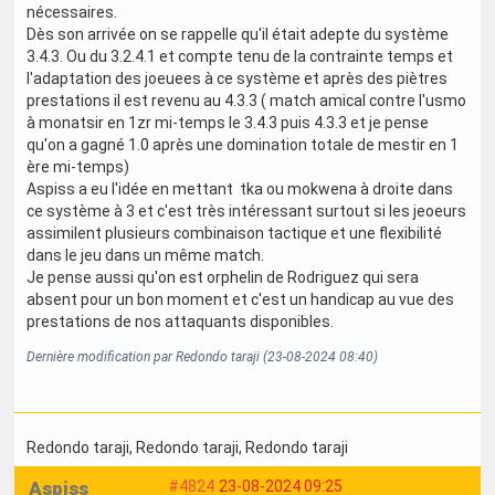
nécessaires.
Dès son arrivée on se rappelle qu'il était adepte du système
3.4.3. Ou du 3.2.4.1 et compte tenu de la contrainte temps et
l'adaptation des joeuees à ce système et après des piètres
prestations il est revenu au 4.3.3 ( match amical contre l'usmo
à monatsir en 1zr mi-temps le 3.4.3 puis 4.3.3 et je pense
qu'on a gagné 1.0 après une domination totale de mestir en 1
ère mi-temps)
Aspiss a eu l'idée en mettant tka ou mokwena à droite dans
ce système à 3 et c'est très intéressant surtout si les jeoeurs
assimilent plusieurs combinaison tactique et une flexibilité
dans le jeu dans un même match.
Je pense aussi qu'on est orphelin de Rodriguez qui sera
absent pour un bon moment et c'est un handicap au vue des
prestations de nos attaquants disponibles.
Dernière modification par Redondo taraji (23-08-2024 08:40)
Redondo taraji
, Redondo taraji
, Redondo taraji
Aspiss
#4824
23-08-2024 09:25