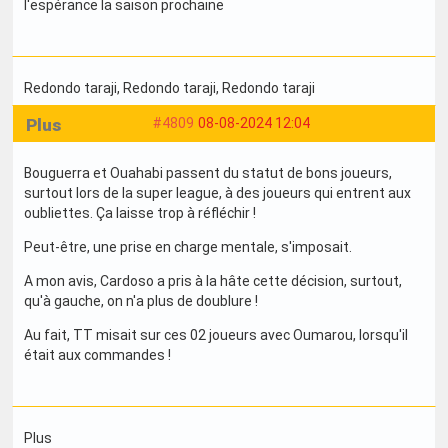
l'espérance la saison prochaine
Redondo taraji
, Redondo taraji
, Redondo taraji
Plus
#4809
08-08-2024 12:04
Bouguerra et Ouahabi passent du statut de bons joueurs,
surtout lors de la super league, à des joueurs qui entrent aux
oubliettes. Ça laisse trop à réfléchir !
Peut-être, une prise en charge mentale, s'imposait.
A mon avis, Cardoso a pris à la hâte cette décision, surtout,
qu'à gauche, on n'a plus de doublure !
Au fait, TT misait sur ces 02 joueurs avec Oumarou, lorsqu'il
était aux commandes !
Plus