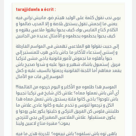
tarajjidawla a écrit :
بربي نحب نقول كلمة على الوليد هيثم ضو، مانيش نراني فيه
يعني ما إنجمش تقول يستحق بلاصة و إلا المدرب ضالموا و
الكلام كتاع الفايس بوك كيف يحبوا يهزوا ملاعبي يهزوه و
كيف يحبوا يحطموه يحطموه و الأمثال عديدة من الجانبين
إلي حبيت نقولوا هو الملاعبي تهمش في المواسم الفارطة
و إستنى إستدعاء للأكابر ما جاش ياخي هرب للمنستير إلي
حبوا يأهلوه ما نجموش لأمور قانونية ياخي مشى لتركيا
فريق إستمبول باشاك شهير و حبوا عليه و شدوا صحيح باش
يقعد معاهم أما اللجنة القانونية رجعتوا بالسيف عليه و كمل
الموسم إلي فات مع الٱمال
الموسم هذا طلعوه مع الأكابر و اليوم خرجوه من القائمة!!!
أي ٱش باش نعملوا معاه؟ علاش كان شايخ في تركيا تجيبوا
باش تلوحوا؟ ياخي كانوا فلتة يستحق باش تعمل معاه هذا
الكل و ترجعوا لتونس و تخدم عليه و كانوا عادي علاش ما
طلبتش فلوس كن الفريق التركي و خليتوا يكور على روحوا و
يكون مستقبلوا. علاش الملاعبي الصغير إلي يجي للترجي
يموت؟ مقبرة متاع لاعبين ولينا
باهي توه باش نسلفوه؟ باش نبيعوه؟ للدرجة هذي ما فيه