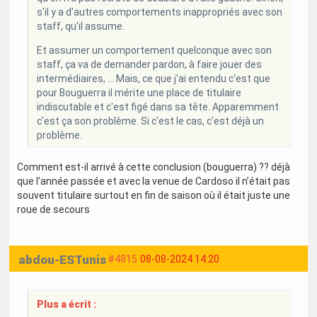
s'il y a d'autres comportements inappropriés avec son
staff, qu'il assume.
Et assumer un comportement quelconque avec son
staff, ça va de demander pardon, à faire jouer des
intermédiaires, ... Mais, ce que j'ai entendu c'est que
pour Bouguerra il mérite une place de titulaire
indiscutable et c'est figé dans sa tête. Apparemment
c'est ça son problème. Si c'est le cas, c'est déjà un
problème.
Comment est-il arrivé à cette conclusion (bouguerra) ?? déjà
que l’année passée et avec la venue de Cardoso il n’était pas
souvent titulaire surtout en fin de saison où il était juste une
roue de secours
abdou-ESTunis
#4815
08-08-2024 14:20
Plus a écrit :