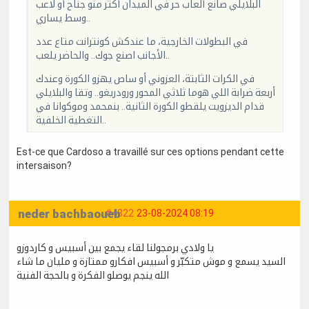
البلايلي صانع ألعاب حر في الميدان أكثر منو جناح أو لاعب
وسط يساري..
في البطولات الخارجية، ما عندكش كونترانت متاع عدد
الأجانب اصنع جوك.. والحاضر يلعب..
في الكرات الثابتة، العزوني أو ساص يهزو الكورة وعندك
أربعة ضرابة اللي هوما ثلاثي المحور ورودريغو.. وتقا والبلايلي
قدام الديزويت يلقطو الكورة الثانية.. بنمحمد وموكوانا في
التغطية الخلفية..
Est-ce que Cardoso a travaillé sur ces options pendant cette
intersaison?
neder bachbaoueb
#4822
23-08-2024 08:19
يا ولادي برمجولنا لقاء يجمع بين أسبيس و كاردوزو
السيد يسمع و موش متكبّر و أسبيس افكارو ممتازة و مليان ما شاء
الله ينجم يوصلو الفكرة و بالحجة الفنية