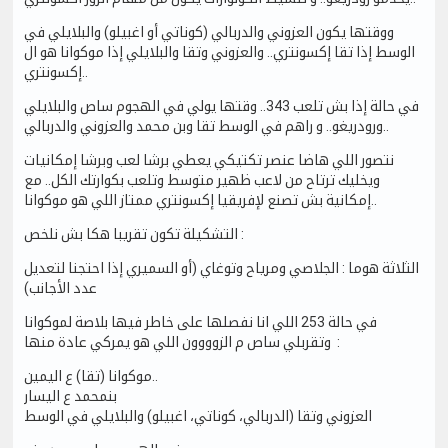
ووقتها يكون العزوني والدربالي (كوناتي أو اغبيلو) والبلايلي في
الوسط إذا تقا إكسونتري.. والعزوني وتقا والبلايلي إذا موكوانا هو ال
إكسونتري..
في حالة إذا بش تلعب 343.. وقتها يولي في الهجوم ساص والبلايلي
ورودريغو.. و راهم في الوسط تقا وبن محمد والعزوني والدربالي..
نتصور اللي هاضا عنصر تكتيكي يعطي برشا لعب وبرشا إمكانيات
ويخليك ترتاح من لاعب ظهير متوسط وتلعب بكوارتك الكل.. مع
إمكانية بش تصنع لإفريقيا إكسونتري ممتاز اللي هو موكوانا..
التشكيلة تكون تقريبا هكا بش نلخص :
الثلاثة هوما : الجلاصي ومرياح وتوغاي (أو السميري إذا احتجنا لتعديل
عدد الأجانب)
في حالة 253 اللي انا نفصلها على خاطر فيها بلاصة لموكوانا
وتقربلي ساص م الزوووون اللي هو يمركي عادة منها :
موكوانا (تقا) ع اليمين..
بنمحمد ع اليسار
العزوني وتقا (الدربالي، كوناتي، اغبيلو) والبلايلي في الوسط