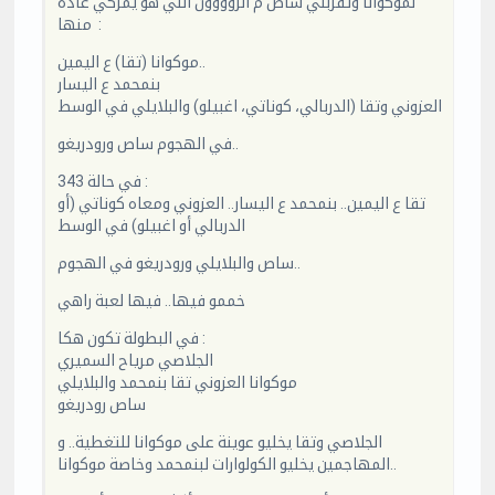
لموكوانا وتقربلي ساص م الزوووون اللي هو يمركي عادة
منها :
موكوانا (تقا) ع اليمين..
بنمحمد ع اليسار
العزوني وتقا (الدربالي، كوناتي، اغبيلو) والبلايلي في الوسط
في الهجوم ساص ورودريغو..
في حالة 343 :
تقا ع اليمين.. بنمحمد ع اليسار.. العزوني ومعاه كوناتي (أو
الدربالي أو اغبيلو) في الوسط
ساص والبلايلي ورودريغو في الهجوم..
خممو فيها.. فيها لعبة راهي
في البطولة تكون هكا :
الجلاصي مرياح السميري
موكوانا العزوني تقا بنمحمد والبلايلي
ساص رودريغو
الجلاصي وتقا يخليو عوينة على موكوانا للتغطية.. و
المهاجمين يخليو الكولوارات لبنمحمد وخاصة موكوانا..