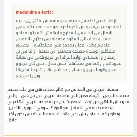
medamine a écrit :
الإطار الفني اذا مش مقتنع بضو مافماش علاش يزيد فيه
للمجموعة بسيف ، و من ناحية أخرى ضو عندو عقد يكملو في
الامال في البنك في المدارج مايهمش لازم يتربا مدامو
صغير و يعرف الي العقود مجعولة بش تحترم ، اللاعبين
عندهم وكلاء أعمال يخممو على مصلحتهم ، الجمهور
مشكلتو الوحيدة مصلحة جمعيتو الي يحبها ، و لنا في بن
رمضان و الشعلالي اولاد البراك الي خرجو بلاش في نهاية
عقودهم و وهما في تمبكهم أحسن مثال ، حتى كان خرجو و
نجحو وهوما خرجو و تنساو واحد شبع بنك و لاخر مالقا بيها
وين ياخي رجع
سمعة الترجي في التعامل مع هالوضعيات هي في قلب صميم
مصلحة الترجي .. كيفك نعتبر اللي مصلحة الترجي قبل كل شي .. واللي
ما ريناش الباهي من "ولاد الجمعية" لكن من مصلحة الترجي أنها تبني
سمعة طيبة في التعامل مع المواهب، وفي تسويق اللاعبين
وتطويرهم.. سينون بش يجي وقت السمعة السيئة بش تكون أكبر
عائق ..