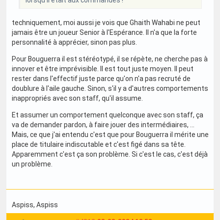
lorsqu'il était aux commandes !
techniquement, moi aussi je vois que Ghaith Wahabi ne peut
jamais être un joueur Senior à l'Espérance. Il n'a que la forte
personnalité à apprécier, sinon pas plus.
Pour Bouguerra il est stéréotypé, il se répète, ne cherche pas à
innover et être imprévisible. Il est tout juste moyen. Il peut
rester dans l'effectif juste parce qu'on n'a pas recruté de
doublure à l'aile gauche. Sinon, s'il y a d'autres comportements
inappropriés avec son staff, qu'il assume.
Et assumer un comportement quelconque avec son staff, ça
va de demander pardon, à faire jouer des intermédiaires, ...
Mais, ce que j'ai entendu c'est que pour Bouguerra il mérite une
place de titulaire indiscutable et c'est figé dans sa tête.
Apparemment c'est ça son problème. Si c'est le cas, c'est déjà
un problème.
Aspiss
, Aspiss