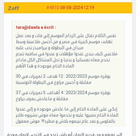
Zoff
#4810
08-08-2024 12:19
tarajjidawla a écrit :
نفس الكلام تقال على الزدام الموسم إلي فات و بعد عمل
نهايت موسم كبيرة في مصر و من أحسن ملاعبية وسط
ميدان في البطولة و بيراميدز تحب عليه
ملاعبي كيف يبدى عندوا مؤهلات و عندوا في ساقيه تنجم
تخدم معاه نفسانيا و بدنيا و تحل المشاكل الكل مادام
المادة الخام موجودة و هذا الأهم
بوڨرة موسم 2022/2023 : 12 هدف، 2 تمريرات في 30
مقابلة و أحسن مراوغ في البطولة التونسية
بوڨرة موسم 2023/2024 : 4 أهداف، 5 تمريرات في 37
مقابلة و ماعادش يعرف يراوغ
إبكي على المادة الخام إلي ما عادش موجودة و إلي عندوا
المادة الخام نصبروا عليه و نخدموا معاه موش نشريوه طاير
بالفلوس و بعد عام نبيعوه بلاش و مطرد!!! موش معقول
إلي نعرفو و من قديم الزمان أنو باش تنجح في الترجي لازمك معدة