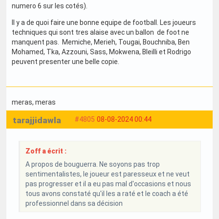
numero 6 sur les cotés).
Il y a de quoi faire une bonne equipe de football. Les joueurs
techniques qui sont tres alaise avec un ballon de foot ne
manquent pas. Memiche, Merieh, Tougai, Bouchniba, Ben
Mohamed, Tka, Azzouni, Sass, Mokwena, Bleilli et Rodrigo
peuvent presenter une belle copie.
meras
, meras
tarajjidawla
#4805
08-08-2024 00:44
Zoff a écrit :
A propos de bouguerra. Ne soyons pas trop
sentimentalistes, le joueur est paresseux et ne veut
pas progresser et il a eu pas mal d'occasions et nous
tous avons constaté qu'il les a raté et le coach a été
professionnel dans sa décision