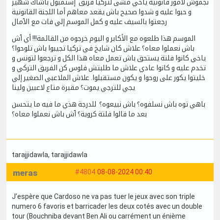
نجموش لأمور قانونية ياخي مشى لتركيا فريق إستمبول باشاك شهير
و حبوا عليه و شدوا صحيح باش يقعد معاهم أما اللجنة القانونية
رجعتوا بالسيف عليه و كمل الموسم إلي فات مع الٱمال
الموسم هذا طلعوه مع الأكابر و اليوم خرجوه من القائمة!!! أي ٱش
باش نعملوا معاه؟ علاش كان شايخ في تركيا تجيبوا باش تلوحوا؟
ياخي كانوا فلتة يستحق باش تعمل معاه هذا الكل و ترجعوا لتونس و
تخدم عليه و كانوا عادي علاش ما طلبتش فلوس كن الفريق التركي و
خليتوا يكور على روحوا و يكون مستقبلوا. علاش الملاعبي الصغير إلي
يجي للترجي يموت؟ مقبرة متاع لاعبين ولينا
باهي توه باش نسلفوه؟ باش نبيعوه؟ للدرجة هذي ما فيه ما يتحسن
بعد ما قالوا فلتة كروية؟ ٱش باش نعملوا معاه؟
tarajjidawla
, tarajjidawla
meras
#4804
08-08-2024 00:40
J’espère que Cardoso ne va pas tuer le jeux avec son triple
numero 6 favoris et barricader les deux cotés avec un double
tour (Bouchniba devant Ben Ali ou carrément un énième