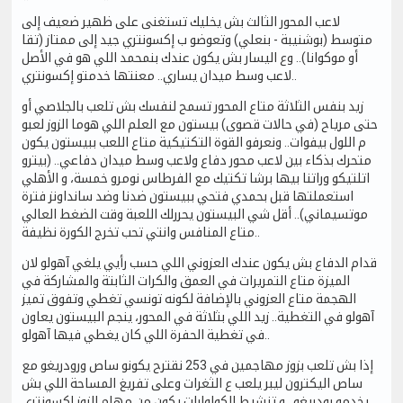
لاعب المحور الثالث بش يخليك تستغنى على ظهير ضعيف إلى
متوسط (بوشنيبة - بنعلي) وتعوضو ب إكسونتري جيد إلى ممتاز (تقا
أو موكوانا).. وع اليسار بش يكون عندك بنمحمد اللي هو في الأصل
لاعب وسط ميدان يساري.. معنتها خدمتو إكسونتري..
زيد بنفس الثلاثة متاع المحور تسمح لنفسك بش تلعب بالجلاصي أو
حتى مرياح (في حالات قصوى) بيستون مع العلم اللي هوما الزوز لعبو
م اللول بيفوات.. ونعرفو القوة التكتيكية متاع اللعب ببيستون يكون
متحرك بذكاء بين لاعب محور دفاع ولاعب وسط ميدان دفاعي.. (بيترو
اتلتيكو وراتنا بيها برشا تكتيك مع الفرطاس نومرو خمسة، و الأهلي
استعملتها قبل بحمدي فتحي ببيستون ضدنا وضد سانداونز فترة
موتسيماني).. أقل شي البيستون يحررلك اللعبة وقت الضغط العالي
متاع المنافس وانتي تحب تخرج الكورة نظيفة..
قدام الدفاع بش يكون عندك العزوني اللي حسب رأيي يلغي آهولو لان
الميزة متاع التمريرات في العمق والكرات الثابتة والمشاركة في
الهجمة متاع العزوني بالإضافة لكونه تونسي تغطي وتفوق تميز
آهولو في التغطية.. زيد اللي بثلاثة في المحور، ينجم البيستون يعاون
في تغطية الحفرة اللي كان يغطي فيها آهولو..
إذا بش تلعب بزوز مهاجمين في 253 نقترح يكونو ساص ورودريغو مع
ساص اليكترون ليبر يلعب ع الثغرات وعلى تفريغ المساحة اللي بش
يخدمو رودريغو.. و تنشيط الكولوارات يكون من مهام الزوز اكسونتري..