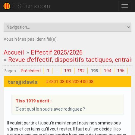
E-S-Tunis.com
Bascu
la
navig
Vous n'êtes pas identifié(e).
Accueil
»
Effectif 2025/2026
»
Revue d'effectif, dispositifs tactiques, entrain
Pages :
Précédent
1
…
191
192
193
194
195
…
tarajjidawla
#4801
08-08-2024 00:08
Tiso 1919 a écrit :
C'est quoi le soucis avec rodriguez ?
Il voulait partir et jusqu'à maintenant nous ne sommes pas
sûres et certains qu'il veut rester. Il faut qu'il se décide illico
presto sinon nous allons perdre beaucoup de temps que nous