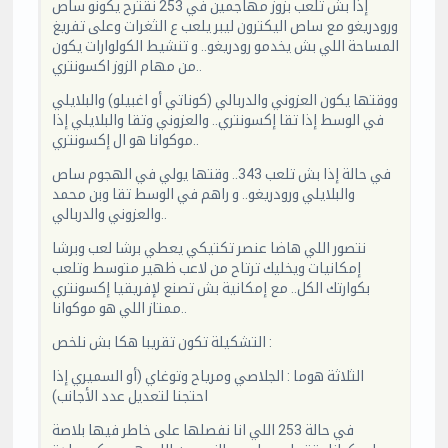
إذا بش تلعب بزوز مهاجمين في 253 نقترح يكونو ساص
ورودريغو مع ساص اليكترون ليبر يلعب ع الثغرات وعلى تفريغ
المساحة اللي بش يخدمو رودريغو.. و تنشيط الكولوارات يكون
من مهام الزوز اكسونتري..
ووقتها يكون العزوني والدربالي (كوناتي أو اغبيلو) والبلايلي
في الوسط إذا تقا إكسونتري.. والعزوني وتقا والبلايلي إذا
موكوانا هو ال إكسونتري..
في حالة إذا بش تلعب 343.. وقتها يولي في الهجوم ساص
والبلايلي ورودريغو.. و راهم في الوسط تقا وبن محمد
والعزوني والدربالي..
نتصور اللي هاضا عنصر تكتيكي يعطي برشا لعب وبرشا
إمكانيات ويخليك ترتاح من لاعب ظهير متوسط وتلعب
بكوارتك الكل.. مع إمكانية بش تصنع لإفريقيا إكسونتري
ممتاز اللي هو موكوانا..
التشكيلة تكون تقريبا هكا بش نلخص :
الثلاثة هوما : الجلاصي ومرياح وتوغاي (أو السميري إذا
احتجنا لتعديل عدد الأجانب)
في حالة 253 اللي انا نفصلها على خاطر فيها بلاصة