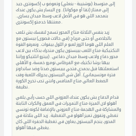
إلى متوسط (بوشنيبة - بنعلي) وتعوضو ب إكسونتري جيد
إلى ممتاز (تقا أو موكوانا).. وع اليسار بش يكون عندك
بنمحمد اللي هو في الأصل لاعب وسط ميدان يساري..
معنتها خدمتو إكسونتري..
زيد بنفس الثلاثة متاع المحور تسمح لنفسك بش تلعب
بالجلاصي أو حتى مرياح (في حالات قصوى) بيستون مع
العلم اللي هوما الزوز لعبو م اللول بيفوات.. ونعرفو القوة
التكتيكية متاع اللعب ببيستون يكون متحرك بذكاء بين لاعب
محور دفاع ولاعب وسط ميدان دفاعي.. (بيترو اتلتيكو وراتنا
بيها برشا تكتيك مع الفرطاس نومرو خمسة، و الأهلي
استعملتها قبل بحمدي فتحي ببيستون ضدنا وضد سانداونز
فترة موتسيماني).. أقل شي البيستون يحررلك اللعبة وقت
الضغط العالي متاع المنافس وانتي تحب تخرج الكورة
نظيفة..
قدام الدفاع بش يكون عندك العزوني اللي حسب رأيي يلغي
آهولو لان الميزة متاع التمريرات في العمق والكرات الثابتة
والمشاركة في الهجمة متاع العزوني بالإضافة لكونه تونسي
تغطي وتفوق تميز آهولو في التغطية.. زيد اللي بثلاثة في
المحور، ينجم البيستون يعاون في تغطية الحفرة اللي كان
يغطي فيها آهولو..