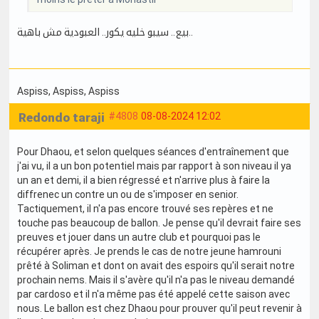
بيع.. سيبو خليه يكور.. العبودية مش باهية..
Aspiss
, Aspiss
, Aspiss
Redondo taraji
#4808
08-08-2024 12:02
Pour Dhaou, et selon quelques séances d'entraînement que
j'ai vu, il a un bon potentiel mais par rapport à son niveau il ya
un an et demi, il a bien régressé et n'arrive plus à faire la
diffrenec un contre un ou de s'imposer en senior.
Tactiquement, il n'a pas encore trouvé ses repères et ne
touche pas beaucoup de ballon. Je pense qu'il devrait faire ses
preuves et jouer dans un autre club et pourquoi pas le
récupérer après. Je prends le cas de notre jeune hamrouni
prêté à Soliman et dont on avait des espoirs qu'il serait notre
prochain nems. Mais il s'avère qu'il n'a pas le niveau demandé
par cardoso et il n'a même pas été appelé cette saison avec
nous. Le ballon est chez Dhaou pour prouver qu'il peut revenir à