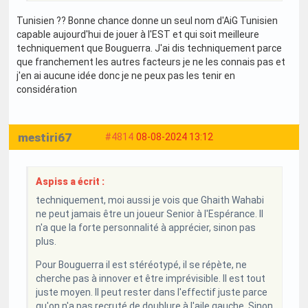
Tunisien ?? Bonne chance donne un seul nom d'AiG Tunisien
capable aujourd'hui de jouer à l'EST et qui soit meilleure
techniquement que Bouguerra. J'ai dis techniquement parce
que franchement les autres facteurs je ne les connais pas et
j'en ai aucune idée donc je ne peux pas les tenir en
considération
mestiri67
#4814
08-08-2024 13:12
Aspiss a écrit :
techniquement, moi aussi je vois que Ghaith Wahabi
ne peut jamais être un joueur Senior à l'Espérance. Il
n'a que la forte personnalité à apprécier, sinon pas
plus.
Pour Bouguerra il est stéréotypé, il se répète, ne
cherche pas à innover et être imprévisible. Il est tout
juste moyen. Il peut rester dans l'effectif juste parce
qu'on n'a pas recruté de doublure à l'aile gauche. Sinon,