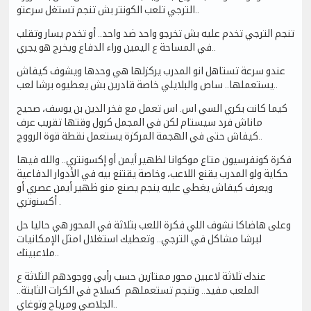
الترجي تلعب الكونتر بش تنجم تستغل سرعتو..
تنجم الترجي تخدم عليه بش تخرجو واحد ضد واحد.. أو تخدم يسار وتقلب
في المساحة ع اليمين وراء الدفاع ويخرج هو يجري..
عندو سرعة تستاهل انو المدرب يركزلها هي وحدها ويشوف كيفاش
يستعملها.. ساص والبلايلي خاصة قادرين بش يعطيوه برشا لعب..
كيما كانت بكري السي اس. اس تعمل مع فخر الدين بن يوسف، صحيح
ماناش فرد سيستام لكن في المجمل كرول وقتها تقريب عرف
كيفاش حتى في الهجمة المركزة يستعمل نقطة قوة الرووج..
فكرة كونفرسيون متاع موكوانا لظهير أيمن أو إكسونتري.. والله فيها
حكاية ولو المدرب يقنع اللاعب، وخاصة يقتنع بيه في الأدوار الدفاعية
ويعرف كيفاش يغطي عليه ينجم يصنع منو ظهير أيمن عصري أو
أكسنوتري .
وعلى هاضاكا نشوف اللي فكرة اللعب بثلاثة في المحور هي حاليا حل
لبرشا مشاكل في الترجي.. وتعطيك استغلال امثل الإمكانيات
ملاعبيتك..
عندك ثلاثة لاعبين محور ممتازين حسب رأيي ووجودهم الثلاثة ع
الملعب مفيد.. وتنجم تستعملهم كسلاح في الكرات الثابتة..
الجلاصي ومرياح وتوغاي..