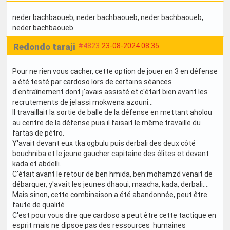
neder bachbaoueb
, neder bachbaoueb
, neder bachbaoueb
,
neder bachbaoueb
Redondo taraji
#4823
23-08-2024 08:35
Pour ne rien vous cacher, cette option de jouer en 3 en défense
a été testé par cardoso lors de certains séances
d'entraînement dont j'avais assisté et c'était bien avant les
recrutements de jelassi mokwena azouni...
Il travaillait la sortie de balle de la défense en mettant aholou
au centre de la défense puis il faisait le même travaille du
fartas de pétro.
Y'avait devant eux tka ogbulu puis derbali des deux côté
bouchniba et le jeune gaucher capitaine des élites et devant
kada et abdelli.
C'était avant le retour de ben hmida, ben mohamzd venait de
débarquer, y'avait les jeunes dhaoui, maacha, kada, derbali....
Mais sinon, cette combinaison a été abandonnée, peut être
faute de qualité
C'est pour vous dire que cardoso a peut être cette tactique en
esprit mais ne dipsoe pas des ressources humaines