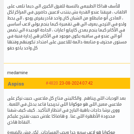
للأسف هذاكا الطبيعي بالنسبة للفرق الكبرى الي ديما تلعب على
الالقاب ، فريقنا عندو القدرة بش ينتدب لاعبين حاضرين في المراكز لكل
، العادي أنو مايطلع من الشبان كان واحد قادر يفرض روحو ، الي يحط
ولدو في الترجي يعرف الي هي تقميرة كيما ينجم يولي لاعب أساسي
في الأكابر كيما ينجم يعدي كاريارو اعارات ، الحاجة الوحيدة الي تضمن
أنو الي عندو في ساقيه يكون موجود في الأكابر هي إدارة فنية في
مستوى محترف و متابعة دائمة لللاعبين على امتداد تكوينهم وقتها
كل واحد ياخو حقو
medamine
Aspiss
#4820
23-08-2024 07:42
بعد الوديات اللي ريناهم.. والكاليتي متاع كل ملاعبي، حبيت نركز على
ملاعبي معين اللي هو موكوانا اللي تدريجيا قاعد يدخل في اللعبة..
وورى برشا حاجات باهية البارح في انتظار التأكيد.. كيف كيف شفنا
محدودة الأظهرة اللي عنا.. و هاضاكا علاش حبيت نقترح عليكم
النقاط هاذي..
موكوانا هو لاعب سريع جدا ويحب المساحات.. لكن مش بالضرورة