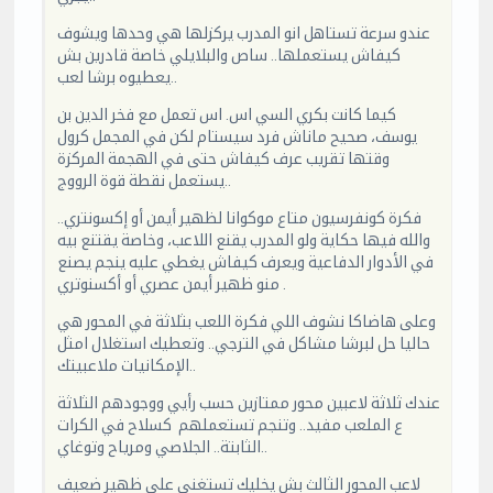
عندو سرعة تستاهل انو المدرب يركزلها هي وحدها ويشوف
كيفاش يستعملها.. ساص والبلايلي خاصة قادرين بش
يعطيوه برشا لعب..
كيما كانت بكري السي اس. اس تعمل مع فخر الدين بن
يوسف، صحيح ماناش فرد سيستام لكن في المجمل كرول
وقتها تقريب عرف كيفاش حتى في الهجمة المركزة
يستعمل نقطة قوة الرووج..
فكرة كونفرسيون متاع موكوانا لظهير أيمن أو إكسونتري..
والله فيها حكاية ولو المدرب يقنع اللاعب، وخاصة يقتنع بيه
في الأدوار الدفاعية ويعرف كيفاش يغطي عليه ينجم يصنع
منو ظهير أيمن عصري أو أكسنوتري .
وعلى هاضاكا نشوف اللي فكرة اللعب بثلاثة في المحور هي
حاليا حل لبرشا مشاكل في الترجي.. وتعطيك استغلال امثل
الإمكانيات ملاعبيتك..
عندك ثلاثة لاعبين محور ممتازين حسب رأيي ووجودهم الثلاثة
ع الملعب مفيد.. وتنجم تستعملهم كسلاح في الكرات
الثابتة.. الجلاصي ومرياح وتوغاي..
لاعب المحور الثالث بش يخليك تستغنى على ظهير ضعيف