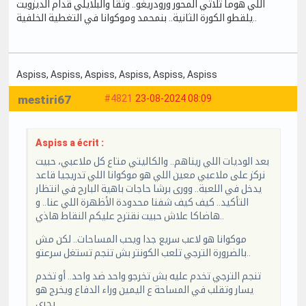
اللي هوما ثلاثي المحور ورودريغو.. وتقا والبلايلي قدام الديزويت
يلقطو الكورة الثانية.. بنمحمد وموكوانا في التغطية الخلفية..
Aspiss
, Aspiss
, Aspiss
, Aspiss
, Aspiss
, Aspiss
mestiri67
#4821
23-08-2024 08:09
Aspiss a écrit :
بعد الوديات اللي ريناهم.. والكاليتي متاع كل ملاعبي، حبيت
نركز على ملاعبي معين اللي هو موكوانا اللي تدريجيا قاعد
يدخل في اللعبة.. وورى برشا حاجات باهية البارح في انتظار
التأكيد.. كيف كيف شفنا محدودة الأظهرة اللي عنا.. و
هاضاكا علاش حبيت نقترح عليكم النقاط هاذي..
موكوانا هو لاعب سريع جدا ويحب المساحات.. لكن مش
بالضرورة الترجي تلعب الكونتر بش تنجم تستغل سرعتو..
تنجم الترجي تخدم عليه بش تخرجو واحد ضد واحد.. أو تخدم
يسار وتقلب في المساحة ع اليمين وراء الدفاع ويخرج هو
يجري..