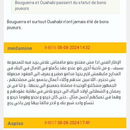
Bouguerra et Ouahabi passent du statut de bons
joueurs
Bouguerra et surtout Ouahabi n'ont jamais été de bons
joueurs.
medamine
#4816
08-08-2024 14:32
الإطار الفني اذا مش مقتنع بضو مافماش علاش يزيد فيه للمجموعة
بسيف ، و من ناحية أخرى ضو عندو عقد يكملو في الامال في البنك في
المدارج مايهمش لازم يتربا مدامو صغير و يعرف الي العقود مجعولة
بش تحترم ، اللاعبين عندهم وكلاء أعمال يخممو على مصلحتهم ،
الجمهور مشكلتو الوحيدة مصلحة جمعيتو الي يحبها ، و لنا في بن
رمضان و الشعلالي اولاد البراك الي خرجو بلاش في نهاية عقودهم و
وهما في تمبكهم أحسن مثال ، حتى كان خرجو و نجحو وهوما خرجو و
تنساو واحد شبع بنك و لاخر مالقا بيها وين ياخي رجع
Aspiss
#4817
08-08-2024 17:41