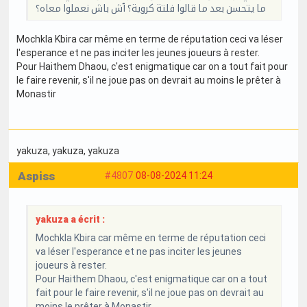
ما يتحسن بعد ما قالوا فلتة كروية؟ ٱش باش نعملوا معاه؟
Mochkla Kbira car même en terme de réputation ceci va léser
l'esperance et ne pas inciter les jeunes joueurs à rester.
Pour Haithem Dhaou, c'est enigmatique car on a tout fait pour
le faire revenir, s'il ne joue pas on devrait au moins le prêter à
Monastir
yakuza
, yakuza
, yakuza
Aspiss
#4807
08-08-2024 11:24
yakuza a écrit :
Mochkla Kbira car même en terme de réputation ceci
va léser l'esperance et ne pas inciter les jeunes
joueurs à rester.
Pour Haithem Dhaou, c'est enigmatique car on a tout
fait pour le faire revenir, s'il ne joue pas on devrait au
moins le prêter à Monastir