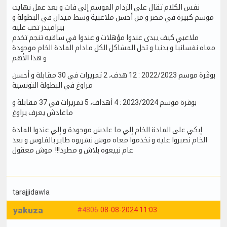
نفس الكلام تقال على الزدام الموسم إلي فات و بعد عمل نهايت
موسم كبيرة في مصر و من أحسن ملاعبية وسط ميدان في البطولة و
بيراميدز تحب عليه
ملاعبي كيف يبدى عندوا مؤهلات و عندوا في ساقيه تنجم تخدم
معاه نفسانيا و بدنيا و تحل المشاكل الكل مادام المادة الخام موجودة
و هذا الأهم
بوڨرة موسم 2022/2023 : 12 هدف، 2 تمريرات في 30 مقابلة و أحسن
مراوغ في البطولة التونسية
بوڨرة موسم 2023/2024 : 4 أهداف، 5 تمريرات في 37 مقابلة و
ماعادش يعرف يراوغ
إبكي على المادة الخام إلي ما عادش موجودة و إلي عندوا المادة
الخام نصبروا عليه و نخدموا معاه موش نشريوه طاير بالفلوس و بعد
عام نبيعوه بلاش و مطرد!!! موش معقول
tarajjidawla
yakuza
#4806
08-08-2024 11:03