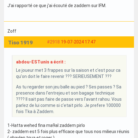
J'ai rapporté ce que j'ai écouté de zaddem sur IFM.
Zoff
Tiso 1919
#2918
19-07-2024 17:47
abdou-ESTunis a écrit :
Le joueur met 3 frappes sur la saison et c'est pour ca
qu'on doit le faire revenir ??? SERIEUSEMENT ???
As tu regarder son jeu balle au pied ? Ses passes ? Sa
presence dans l'entrejeu et son bagage technique
???? Il sait pas faire de passe vers l'avant rahou. Vous
parlez de lui comme si c'etait pirlo. Je prefere 100000
fois Tka à Zaddem.
1-Hatta wehed fina ma9al zaddem pirlo
2- zaddem est 5 fois plus efficace que tous nos milieux réunis
( ghaylen tqua et roger )