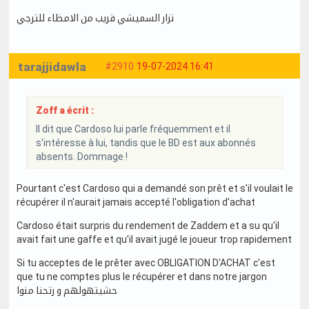
نزار السميشي قريب من الامظاء للترجي
tarajjidawla
#2910
19-07-2024 16:41
Zoff a écrit :
Il dit que Cardoso lui parle fréquemment et il
s'intéresse à lui, tandis que le BD est aux abonnés
absents. Dommage !
Pourtant c'est Cardoso qui a demandé son prêt et s'il voulait le
récupérer il n'aurait jamais accepté l'obligation d'achat
Cardoso était surpris du rendement de Zaddem et a su qu'il
avait fait une gaffe et qu'il avait jugé le joueur trop rapidement
Si tu acceptes de le prêter avec OBLIGATION D'ACHAT c'est
que tu ne comptes plus le récupérer et dans notre jargon
حشيتهولهم و رتحنا منوا