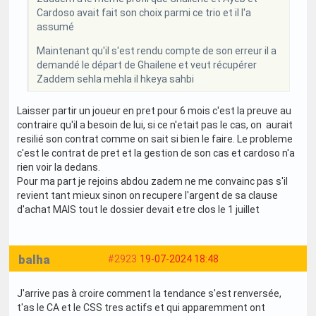
Cardoso avait fait son choix parmi ce trio et il l'a
assumé
Maintenant qu'il s'est rendu compte de son erreur il a
demandé le départ de Ghailene et veut récupérer
Zaddem sehla mehla il hkeya sahbi
Laisser partir un joueur en pret pour 6 mois c'est la preuve au
contraire qu'il a besoin de lui, si ce n'etait pas le cas, on aurait
resilié son contrat comme on sait si bien le faire. Le probleme
c'est le contrat de pret et la gestion de son cas et cardoso n'a
rien voir la dedans.
Pour ma part je rejoins abdou zadem ne me convainc pas s'il
revient tant mieux sinon on recupere l'argent de sa clause
d'achat MAIS tout le dossier devait etre clos le 1 juillet
balha
#2923
19-07-2024 18:48
J'arrive pas à croire comment la tendance s'est renversée,
t'as le CA et le CSS tres actifs et qui apparemment ont