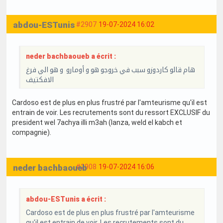
abdou-ESTunis
#2907
19-07-2024 16:02
neder bachbaoueb a écrit :
هام قالو كاردوزو سبب في خروجو هو و أومارو و هو الي فرغ
الافكتيف
Cardoso est de plus en plus frustré par l'amteurisme qu'il est
entrain de voir. Les recrutements sont du ressort EXCLUSIF du
president wel 7achya illi m3ah (lanza, weld el kabch et
compagnie).
neder bachbaoueb
#2908
19-07-2024 16:06
abdou-ESTunis a écrit :
Cardoso est de plus en plus frustré par l'amteurisme
qu'il est entrain de voir. Les recrutements sont du