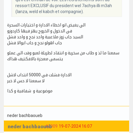
ressort EXCLUSIF du president wel 7achya illi m3ah
(lanza, weld el kabch et compagnie).
الي يغيض انو اخطاء الادارة و اختيارات السحرة
في الدخول و الخروج يهز فيها كاردوزو
السيد جاب زوز ملاعبية واحد نجح و واحد فشل
جاب اهولو نجح و جاب ايوالا فشل
سمعنا ما لذ و طاب من سخرية و انتقاد لطريلة لعبو وقت الي عملو
يتسمى معجزة بالافكتيف هذاك
الادارة فشلت في 50000 انتداب لاشل
لا سمعنا لا حس لا خبر
موضوعية و شفافية و كذا
neder bachbaoueb
neder bachbaoueb
#2909
19-07-2024 16:07