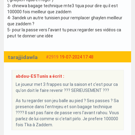
3- chnewa bagage technique mte3 tqua pour dire qu il est
100000 fois meilleur que zaddem
4- 3andek un autre tunisien pour remplacer ghaylen meilleur
que zaddem ?
5- pour la passe vers l'avant tu peux regarder ses vidéos ca
peut te donner une idée
tarajjidawla
#2919
19-07-2024 17:48
abdou-ESTunis a écrit :
Le joueur met 3 frappes sur la saison et c'est pour ca
qu'on doit le faire revenir ??? SERIEUSEMENT ???
As tu regarder son jeu balle au pied ? Ses passes ? Sa
presence dans l'entrejeu et son bagage technique
???? Il sait pas faire de passe vers l'avant rahou. Vous
parlez de lui comme si c'etait pirlo. Je prefere 100000
fois Tka à Zaddem.