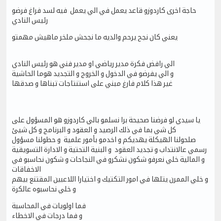
حاجة اخرى كاردوزو قاعد يعمل في الي يعمل فيه لسد فراغ فرضو
رئيس النادي
يعني كان نجح يرحم والديه ما نجحش ملخر ماهيش مهمتو
الي رافض فكرة مدير رياضي او مدير فني هو رئيس النادي
و الي يفرضو في الدخول و الخروج و التجديد هوما الحاشية
غير هذا كلام فارغ مبني على استنتاجات تبناها و صدقها
يا سيدي لو فرضنا صحيحة برا نسلمو بالي كاردوزو هو المسؤول على
كل شي بما في ذلك الرصيد و العقود و البرنامج و كل شيئ
صلحولنا الهيكلة يهديكم و اخدمو بأمور علمية و حطولنا مسؤول
رسمي عالانتداب و تجديد العقود و البنية التحتية و الادارة التسويقية
و المالية خلي نعرفو شكون نشكرو في النجاحات و شكون نحاسبو في
الاخفاقات
و خلي الممرن يتلها في امور التكتيك و اختيارا اللاعبين المقتنع بيهم
و خلي نحاسبوه عالكرة
فما اولويات في المحاسبة
و فما درجات في الاخطاء