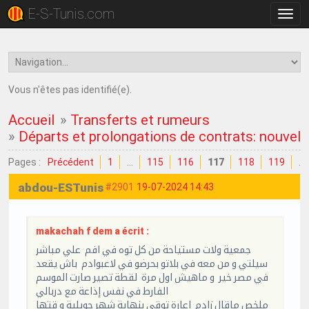
E-S-Tunis.com
Bascu
la
navig
Vous n'êtes pas identifié(e).
Accueil
»
Transferts et rumeurs
»
Départs et prolongations de contrats: nouvell
Pages :
Précédent
1
…
115
116
117
118
119
…
abdou-ESTunis
#2901
19-07-2024 14:43
makachah f dem a écrit :
جمعية ولات مستياحة من كل توه في افم علي مباشر
سيلتي و من معه في بلاتو بحرضو في لاعبوادم باش يقعد
في مصر خير و ماهيش اول مرة لقطة تصير صارت الموسم
الفارط في نفس إذاعة مع دربالي
ملخص ماقال زادم اعارة توقي بنهاية شهر جويلية و قتها