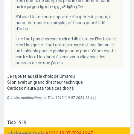
c'est que tu ne comptes plus le récupérer et dans
notre jargon حشيتهولهم و رتحنا منوا
S'il avait le moindre espoir de récupérer le joueur, il
aurait demandé un simple prêt sans possibilité
d'achat
Il ne faut pas chercher midi à 14h c'est ça l'histoire et
c'est logique et tout autre histoire est une fiction et
un blablabla pour le public pour ne pas qu'il se révolte
contre lui et les jours à venir vous allez avoir les
preuves de ce que j'ai dis
Je rajoute aussi le choix de Umarou
Si on avait un grand directeur technique
Cardoso n'aura pas tous ces droits
Dernière modification par Tiso 1919 (19-07-2024 16:44)
Tiso 1919
abdou-ESTunis
#2912
19-07-2024 16:47