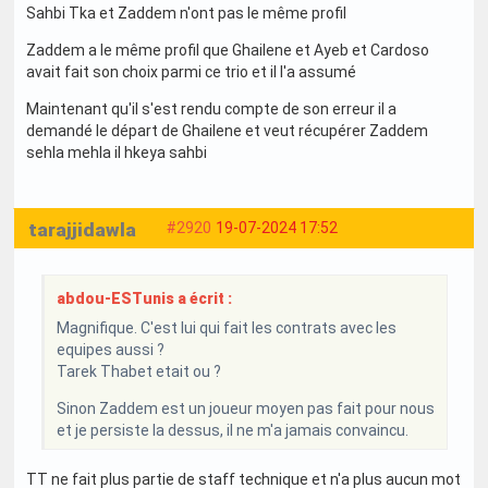
Sahbi Tka et Zaddem n'ont pas le même profil
Zaddem a le même profil que Ghailene et Ayeb et Cardoso
avait fait son choix parmi ce trio et il l'a assumé
Maintenant qu'il s'est rendu compte de son erreur il a
demandé le départ de Ghailene et veut récupérer Zaddem
sehla mehla il hkeya sahbi
tarajjidawla
#2920
19-07-2024 17:52
abdou-ESTunis a écrit :
Magnifique. C'est lui qui fait les contrats avec les
equipes aussi ?
Tarek Thabet etait ou ?
Sinon Zaddem est un joueur moyen pas fait pour nous
et je persiste la dessus, il ne m'a jamais convaincu.
TT ne fait plus partie de staff technique et n'a plus aucun mot