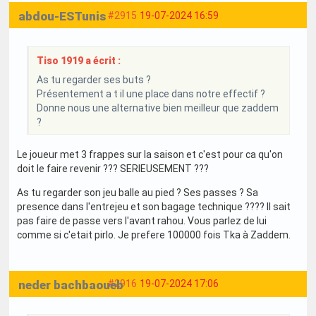
abdou-ESTunis
#2915
19-07-2024 16:59
Tiso 1919 a écrit :
As tu regarder ses buts ?
Présentement a t il une place dans notre effectif ?
Donne nous une alternative bien meilleur que zaddem
?
Le joueur met 3 frappes sur la saison et c'est pour ca qu'on
doit le faire revenir ??? SERIEUSEMENT ???
As tu regarder son jeu balle au pied ? Ses passes ? Sa
presence dans l'entrejeu et son bagage technique ???? Il sait
pas faire de passe vers l'avant rahou. Vous parlez de lui
comme si c'etait pirlo. Je prefere 100000 fois Tka à Zaddem.
neder bachbaoueb
#2916
19-07-2024 17:06