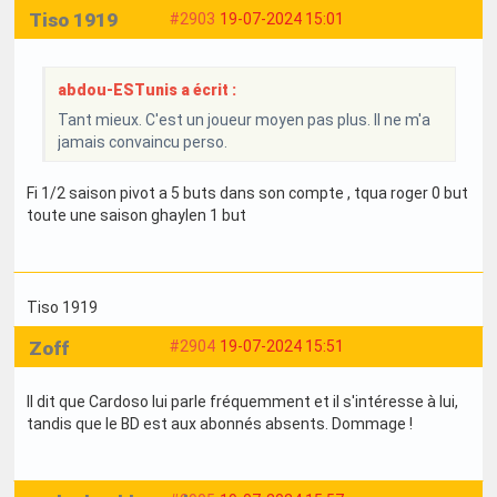
Tiso 1919
#2903
19-07-2024 15:01
abdou-ESTunis a écrit :
Tant mieux. C'est un joueur moyen pas plus. Il ne m'a
jamais convaincu perso.
Fi 1/2 saison pivot a 5 buts dans son compte , tqua roger 0 but
toute une saison ghaylen 1 but
Tiso 1919
Zoff
#2904
19-07-2024 15:51
Il dit que Cardoso lui parle fréquemment et il s'intéresse à lui,
tandis que le BD est aux abonnés absents. Dommage !