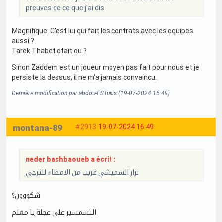
preuves de ce que j'ai dis
Magnifique. C'est lui qui fait les contrats avec les equipes
aussi ?
Tarek Thabet etait ou ?
Sinon Zaddem est un joueur moyen pas fait pour nous et je
persiste la dessus, il ne m'a jamais convaincu.
Dernière modification par abdou-ESTunis (19-07-2024 16:49)
montana-89
#2913
19-07-2024 16:49
neder bachbaoueb a écrit :
نزار السميشي قريب من الامظاء للترجي
شكووون؟
التسمسير على عجلة يا معلم