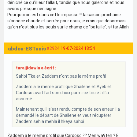
déniché ce qu'il leur fallait, tandis que nous galerons et nous
avons presque rien signé
Pourquoi on est dans cette impasse !!! la saison prochaine
s'annoce chaude et serrée pour nous, je crois que desormais
qu'on n'est plus les seuls sur le champ de "bataille", sttar Allah
abdou-ESTunis
#2924
19-07-2024 18:54
tarajjidawla a écrit :
Sahbi Tka et Zaddem n'ont pas le même profil
Zaddem a le même profil que Ghailene et Ayeb et
Cardoso avait fait son choix parmi ce trio et il l'a
assumé
Maintenant qu'il s'est rendu compte de son erreur il a
demandé le départ de Ghailene et veut récupérer
Zaddem sehla mehla il hkeya sahbi
Zaddem a le meme profil que Cardoso ?? Men wa9teh ? B