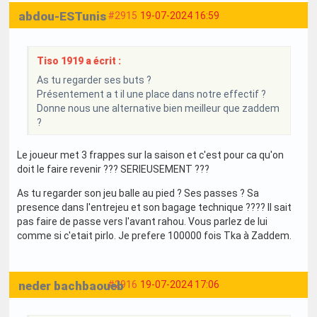
abdou-ESTunis
#2915
19-07-2024 16:59
Tiso 1919 a écrit :
As tu regarder ses buts ?
Présentement a t il une place dans notre effectif ?
Donne nous une alternative bien meilleur que zaddem
?
Le joueur met 3 frappes sur la saison et c'est pour ca qu'on
doit le faire revenir ??? SERIEUSEMENT ???
As tu regarder son jeu balle au pied ? Ses passes ? Sa
presence dans l'entrejeu et son bagage technique ???? Il sait
pas faire de passe vers l'avant rahou. Vous parlez de lui
comme si c'etait pirlo. Je prefere 100000 fois Tka à Zaddem.
neder bachbaoueb
#2916
19-07-2024 17:06