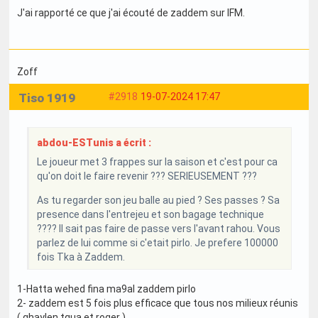
J'ai rapporté ce que j'ai écouté de zaddem sur IFM.
Zoff
Tiso 1919
#2918
19-07-2024 17:47
abdou-ESTunis a écrit :
Le joueur met 3 frappes sur la saison et c'est pour ca
qu'on doit le faire revenir ??? SERIEUSEMENT ???
As tu regarder son jeu balle au pied ? Ses passes ? Sa
presence dans l'entrejeu et son bagage technique
???? Il sait pas faire de passe vers l'avant rahou. Vous
parlez de lui comme si c'etait pirlo. Je prefere 100000
fois Tka à Zaddem.
1-Hatta wehed fina ma9al zaddem pirlo
2- zaddem est 5 fois plus efficace que tous nos milieux réunis
( ghaylen tqua et roger )