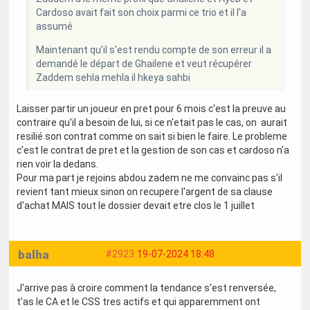
Cardoso avait fait son choix parmi ce trio et il l'a
assumé
Maintenant qu'il s'est rendu compte de son erreur il a
demandé le départ de Ghailene et veut récupérer
Zaddem sehla mehla il hkeya sahbi
Laisser partir un joueur en pret pour 6 mois c'est la preuve au
contraire qu'il a besoin de lui, si ce n'etait pas le cas, on aurait
resilié son contrat comme on sait si bien le faire. Le probleme
c'est le contrat de pret et la gestion de son cas et cardoso n'a
rien voir la dedans.
Pour ma part je rejoins abdou zadem ne me convainc pas s'il
revient tant mieux sinon on recupere l'argent de sa clause
d'achat MAIS tout le dossier devait etre clos le 1 juillet
balha
#2923
19-07-2024 18:48
J'arrive pas à croire comment la tendance s'est renversée,
t'as le CA et le CSS tres actifs et qui apparemment ont