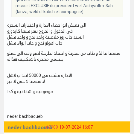
ressort EXCLUSIF du president wel 7achya illi m3ah
(lanza, weld el kabch et compagnie).
الي يغيض انو اخطاء الادارة و اختيارات السحرة
في الدخول و الخروج يهز فيها كاردوزو
السيد جاب زوز ملاعبية واحد نجح و واحد فشل
جاب اهولو نجح و جاب ايوالا فشل
سمعنا ما لذ و طاب من سخرية و انتقاد لطريلة لعبو وقت الي عملو
يتسمى معجزة بالافكتيف هذاك
الادارة فشلت في 50000 انتداب لاشل
لا سمعنا لا حس لا خبر
موضوعية و شفافية و كذا
neder bachbaoueb
neder bachbaoueb
#2909
19-07-2024 16:07