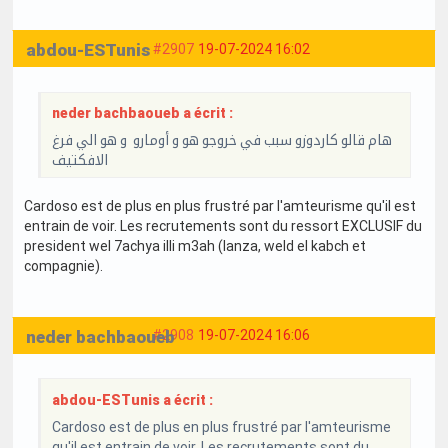
abdou-ESTunis
#2907
19-07-2024 16:02
neder bachbaoueb a écrit :
هام قالو كاردوزو سبب في خروجو هو و أومارو و هو الي فرغ
الافكتيف
Cardoso est de plus en plus frustré par l'amteurisme qu'il est
entrain de voir. Les recrutements sont du ressort EXCLUSIF du
president wel 7achya illi m3ah (lanza, weld el kabch et
compagnie).
neder bachbaoueb
#2908
19-07-2024 16:06
abdou-ESTunis a écrit :
Cardoso est de plus en plus frustré par l'amteurisme
qu'il est entrain de voir. Les recrutements sont du