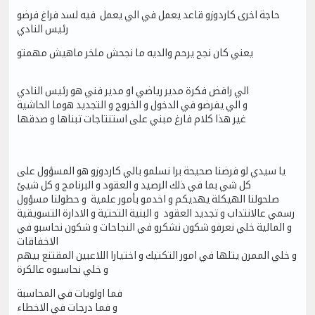
حاجة اخرى كاردوزو قاعد يعمل في الي يعمل فيه لسد فراغ فرضو
رئيس النادي
يعني كان نجح يرحم والديه ما نجحش ملخر ماهيش مهمتو
الي رافض فكرة مدير رياضي او مدير فني هو رئيس النادي
و الي يفرضو في الدخول و الخروج و التجديد هوما الحاشية
غير هذا كلام فارغ مبني على استنتاجات تبناها و صدقها
يا سيدي لو فرضنا صحيحة برا نسلمو بالي كاردوزو هو المسؤول على
كل شي بما في ذلك الرصيد و العقود و البرنامج و كل شيئ
صلحولنا الهيكلة يهديكم و اخدمو بأمور علمية و حطولنا مسؤول
رسمي عالانتداب و تجديد العقود و البنية التحتية و الادارة التسويقية
و المالية خلي نعرفو شكون نشكرو في النجاحات و شكون نحاسبو في
الاخفاقات
و خلي الممرن يتلها في امور التكتيك و اختيارا اللاعبين المقتنع بيهم
و خلي نحاسبوه عالكرة
فما اولويات في المحاسبة
و فما درجات في الاخطاء