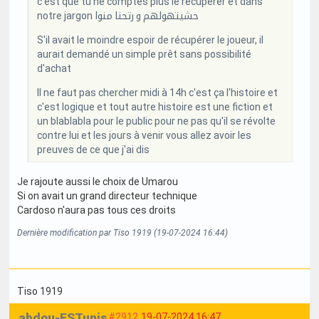
c'est que tu ne comptes plus le récupérer et dans
notre jargon حشيتهولهم و رتحنا منوا
S'il avait le moindre espoir de récupérer le joueur, il
aurait demandé un simple prêt sans possibilité
d'achat
Il ne faut pas chercher midi à 14h c'est ça l'histoire et
c'est logique et tout autre histoire est une fiction et
un blablabla pour le public pour ne pas qu'il se révolte
contre lui et les jours à venir vous allez avoir les
preuves de ce que j'ai dis
Je rajoute aussi le choix de Umarou
Si on avait un grand directeur technique
Cardoso n'aura pas tous ces droits
Dernière modification par Tiso 1919 (19-07-2024 16:44)
Tiso 1919
abdou-ESTunis
#2912
19-07-2024 16:47