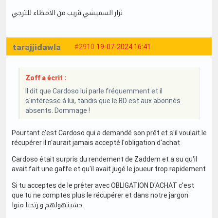
نزار السميشي قريب من الامظاء للترجي
tarajjidawla
#2910
19-07-2024 16:41
Zoff a écrit :
Il dit que Cardoso lui parle fréquemment et il
s'intéresse à lui, tandis que le BD est aux abonnés
absents. Dommage !
Pourtant c'est Cardoso qui a demandé son prêt et s'il voulait le
récupérer il n'aurait jamais accepté l'obligation d'achat
Cardoso était surpris du rendement de Zaddem et a su qu'il
avait fait une gaffe et qu'il avait jugé le joueur trop rapidement
Si tu acceptes de le prêter avec OBLIGATION D'ACHAT c'est
que tu ne comptes plus le récupérer et dans notre jargon
حشيتهولهم و رتحنا منوا