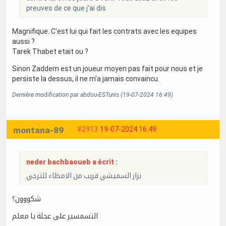
preuves de ce que j'ai dis
Magnifique. C'est lui qui fait les contrats avec les equipes
aussi ?
Tarek Thabet etait ou ?
Sinon Zaddem est un joueur moyen pas fait pour nous et je
persiste la dessus, il ne m'a jamais convaincu.
Dernière modification par abdou-ESTunis (19-07-2024 16:49)
montana-89
#2913
19-07-2024 16:49
neder bachbaoueb a écrit :
نزار السميشي قريب من الامظاء للترجي
شكووون؟
التسمسير على عجلة يا معلم