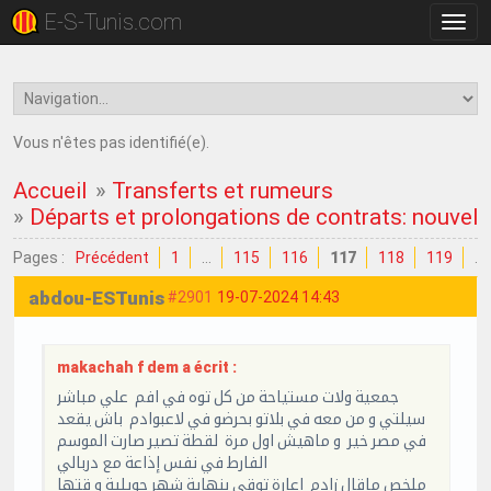
E-S-Tunis.com
Bascu
la
navig
Vous n'êtes pas identifié(e).
Accueil
»
Transferts et rumeurs
»
Départs et prolongations de contrats: nouvell
Pages :
Précédent
1
…
115
116
117
118
119
…
abdou-ESTunis
#2901
19-07-2024 14:43
makachah f dem a écrit :
جمعية ولات مستياحة من كل توه في افم علي مباشر
سيلتي و من معه في بلاتو بحرضو في لاعبوادم باش يقعد
في مصر خير و ماهيش اول مرة لقطة تصير صارت الموسم
الفارط في نفس إذاعة مع دربالي
ملخص ماقال زادم اعارة توقي بنهاية شهر جويلية و قتها