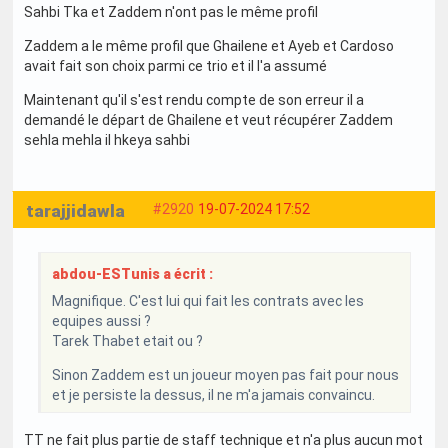
Sahbi Tka et Zaddem n'ont pas le même profil
Zaddem a le même profil que Ghailene et Ayeb et Cardoso
avait fait son choix parmi ce trio et il l'a assumé
Maintenant qu'il s'est rendu compte de son erreur il a
demandé le départ de Ghailene et veut récupérer Zaddem
sehla mehla il hkeya sahbi
tarajjidawla
#2920
19-07-2024 17:52
abdou-ESTunis a écrit :
Magnifique. C'est lui qui fait les contrats avec les
equipes aussi ?
Tarek Thabet etait ou ?
Sinon Zaddem est un joueur moyen pas fait pour nous
et je persiste la dessus, il ne m'a jamais convaincu.
TT ne fait plus partie de staff technique et n'a plus aucun mot