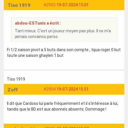
Tiso 1919
#2903
19-07-2024 15:01
abdou-ESTunis a écrit :
Tant mieux. C'est un joueur moyen pas plus. Il ne m'a
jamais convaincu perso.
Fi 1/2 saison pivot a 5 buts dans son compte , tqua roger 0 but
toute une saison ghaylen 1 but
Tiso 1919
Zoff
#2904
19-07-2024 15:51
Il dit que Cardoso lui parle fréquemment et il s'intéresse à lui,
tandis que le BD est aux abonnés absents. Dommage !