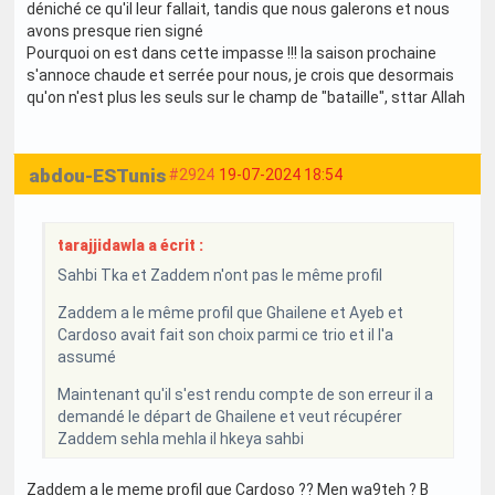
déniché ce qu'il leur fallait, tandis que nous galerons et nous
avons presque rien signé
Pourquoi on est dans cette impasse !!! la saison prochaine
s'annoce chaude et serrée pour nous, je crois que desormais
qu'on n'est plus les seuls sur le champ de "bataille", sttar Allah
abdou-ESTunis
#2924
19-07-2024 18:54
tarajjidawla a écrit :
Sahbi Tka et Zaddem n'ont pas le même profil
Zaddem a le même profil que Ghailene et Ayeb et
Cardoso avait fait son choix parmi ce trio et il l'a
assumé
Maintenant qu'il s'est rendu compte de son erreur il a
demandé le départ de Ghailene et veut récupérer
Zaddem sehla mehla il hkeya sahbi
Zaddem a le meme profil que Cardoso ?? Men wa9teh ? B