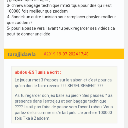
3- chnewa bagage technique mte3 tqua pour dire qu il est
100000 fois meilleur que zaddem
4- 3andek un autre tunisien pour remplacer ghaylen meilleur
que zaddem ?
5- pour la passe vers l'avant tu peux regarder ses vidéos ca
peut te donner une idée
tarajjidawla
#2919
19-07-2024 17:48
abdou-ESTunis a écrit :
Le joueur met 3 frappes sur la saison et c'est pour ca
qu'on doit le faire revenir ??? SERIEUSEMENT ???
As tu regarder son jeu balle au pied ? Ses passes ? Sa
presence dans l'entrejeu et son bagage technique
???? Il sait pas faire de passe vers l'avant rahou. Vous
parlez de lui comme si c'etait pirlo. Je prefere 100000
fois Tka à Zaddem.