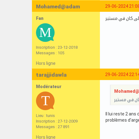
Mohamed@adam
29-06-2024 21:0
Fan
الى كان في مستير
Inscription : 23-12-2018
Messages : 105
Hors ligne
tarajjidawla
29-06-2024 22:1
Modérateur
Mohamed@ad
كان في مستير
Il lui reste 2 an
Lieu : tunis
problèmes d'argen
Inscription : 27-12-2009
Messages : 27 891
Hors ligne