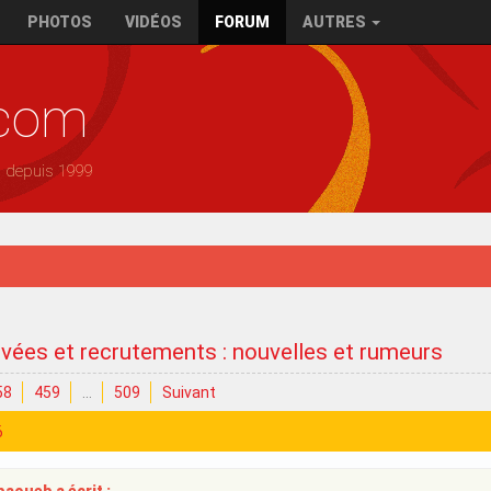
PHOTOS
VIDÉOS
FORUM
AUTRES
.com
— depuis 1999
ivées et recrutements : nouvelles et rumeurs
58
459
…
509
Suivant
6