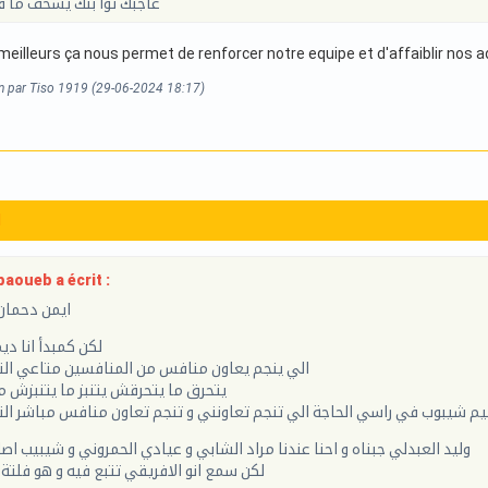
عاجبك توا بنك يسخف ما 
meilleurs ça nous permet de renforcer notre equipe et d'affaiblir nos 
on par Tiso 1919 (29-06-2024 18:17)
1
aoueb a écrit :
ايمن دحمان
لكن كمبدأ انا ديم
الي ينجم يعاون منافس من المنافسين متاعي الت
يتحرق ما يتحرقش يتنبز ما يتنبزش
 شيبوب في راسي الحاجة الي تنجم تعاونني و تنجم تعاون منافس مباشر الت
وليد العبدلي جبناه و احنا عندنا مراد الشابي و عيادي الحمروني و شيبيب ا
لكن سمع انو الافريقي تتبع فيه و هو فلتة