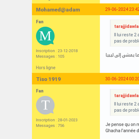
Mohamed@adam
29-06-2024 23:4
Fan
tarajjidawla 
Il lui reste
pas de probl
Inscription : 23-12-2018
ا يمشي إلى ليبيا
Messages : 105
Hors ligne
Tiso 1919
30-06-2024 00:2
Fan
tarajjidawla 
Il lui reste
pas de probl
Inscription : 28-01-2023
Je pense qu on m
Messages : 756
Ghacha l'année de