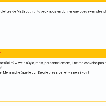
oulettes de Mathlouthi … tu peux nous en donner quelques exemples p
7
t5alle9 w weld a3yla, mais, personnellement, il ne me convainc pas et 
 !
ie, Memmiche (que le bon Dieu le préserve) et y a rien à voir !