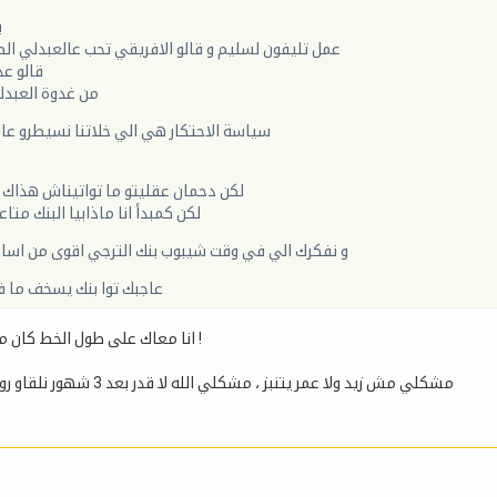
ب
عمل تليفون لسليم و قالو الافريقي تحب عالعبدلي ال
قالو عد
من غدوة العبدل
سياسة الاحتكار هي الي خلاتنا نسيطرو عال
لكن دحمان عقليتو ما تواتيناش هذاك 
لكن كمبدأ انا ماذابيا البنك متا
و نفكرك الي في وقت شيبوب بنك الترجي اقوى من اسا
عاجبك توا بنك يسخف ما 
انا معاك على طول الخط كان مجاش حارس مرمى !
مشكلي مش زيد ولا عمر يتنبز ، مشكلي الله لا قدر بعد 3 شهور نلقاو رواحنا خسرناهم الزوز