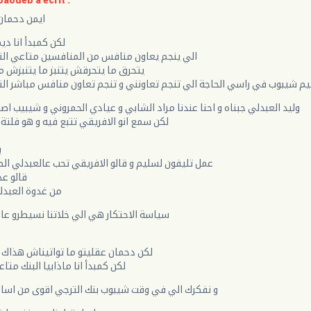
aoueb a écrit :
ايمن دحمان
لكن كمبدأ انا ديم
الي ينجم يعاون منافس من المنافسين متاعي الت
يتحرق ما يتحرقش يتنبز ما يتنبزش
 شيبوب في راسي الحاجة الي تنجم تعاونني و تنجم تعاون منافس مباشر الت
وليد العبدلي جبناه و احنا عندنا مراد الشابي و عيادي الحمروني و شيبيب ا
لكن سمع انو الافريقي تتبع فيه و هو فلتة
ب
عمل تليفون لسليم و قالو الافريقي تحب عالعبدلي ال
قالو عد
من غدوة العبدل
سياسة الاحتكار هي الي خلاتنا نسيطرو عال
لكن دحمان عقليتو ما تواتيناش هذاك 
لكن كمبدأ انا ماذابيا البنك متا
و نفكرك الي في وقت شيبوب بنك الترجي اقوى من اسا