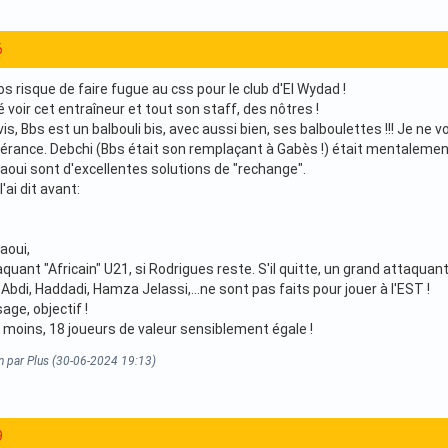
6
 risque de faire fugue au css pour le club d'El Wydad !
é voir cet entraîneur et tout son staff, des nôtres !
s, Bbs est un balbouli bis, avec aussi bien, ses balboulettes !!! Je ne vo
érance. Debchi (Bbs était son remplaçant à Gabès !) était mentalement, 
aoui sont d'excellentes solutions de "rechange".
'ai dit avant:
aoui,
quant "Africain" U21, si Rodrigues reste. S'il quitte, un grand attaquant 
Abdi, Haddadi, Hamza Jelassi,...ne sont pas faits pour jouer à l'EST !
age, objectif !
u moins, 18 joueurs de valeur sensiblement égale !
n par Plus (30-06-2024 19:13)
9