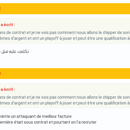
2
a écrit :
 2 ans de contrat et je ne vois pas comment nous allons le chipper de so
èmes d'argent et ont un playoff à jouer et peut être une qualification à
تكلمت عليه قبل م
0
a écrit :
 2 ans de contrat et je ne vois pas comment nous allons le chipper de so
èmes d'argent et ont un playoff à jouer et peut être une qualification à
érite un attaquant de meilleur facture
rnière était sous contrat et pourtant on l'a recruter