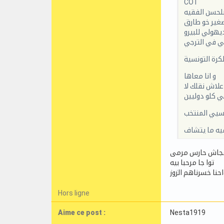
COT
لحسن الفقيه
صغير خو طارق
يهولي للبيرو
ي في الترجي
كرة التونسية
و انا معاها
علاش نقلك لا
عي كلو دوليين
سيي المنتخب
فيه ما يتشاف
توا جا مرحبا بيه
Hors ligne
Aime ce post :
Nesta1919