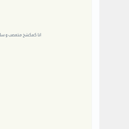
انا كمكشخ متعصب و سليم