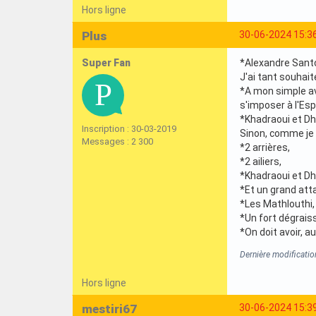
Hors ligne
Plus
30-06-2024 15:3
Super Fan
*Alexandre Santos
J'ai tant souhait
*A mon simple avi
s'imposer à l'Esp
*Khadraoui et Dh
Inscription : 30-03-2019
Sinon, comme je l
Messages : 2 300
*2 arrières,
*2 ailiers,
*Khadraoui et Dh
*Et un grand atta
*Les Mathlouthi, 
*Un fort dégraiss
*On doit avoir, a
Dernière modificatio
Hors ligne
mestiri67
30-06-2024 15:3