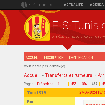
E-S-Tunis.com
ACTUALITÉ
AGENDA
E-S-Tunis
e-média de l'Espérance de Tunis 
ACCUEIL
INSCRIPTION
IDENTIFICATION
Vous n'êtes pas identifié(e).
Accueil
»
Transferts et rumeurs
»
Arr
Pages :
Précédent
1
…
455
456
457
4
Tiso 1919
29-06-2024 18:1
Fan