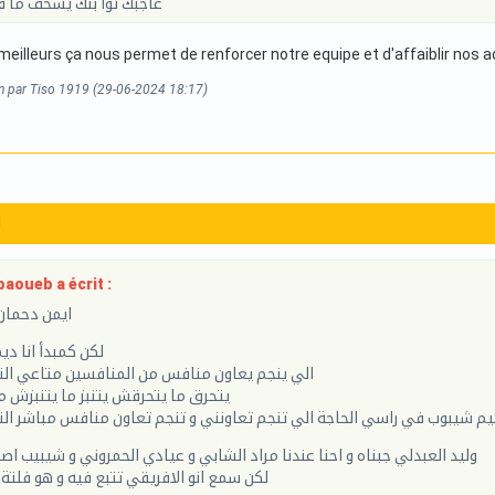
عاجبك توا بنك يسخف ما 
meilleurs ça nous permet de renforcer notre equipe et d'affaiblir nos 
on par Tiso 1919 (29-06-2024 18:17)
1
aoueb a écrit :
ايمن دحمان
لكن كمبدأ انا ديم
الي ينجم يعاون منافس من المنافسين متاعي الت
يتحرق ما يتحرقش يتنبز ما يتنبزش
 شيبوب في راسي الحاجة الي تنجم تعاونني و تنجم تعاون منافس مباشر الت
وليد العبدلي جبناه و احنا عندنا مراد الشابي و عيادي الحمروني و شيبيب ا
لكن سمع انو الافريقي تتبع فيه و هو فلتة