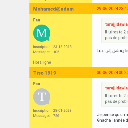
Mohamed@adam
29-06-2024 23:4
Fan
tarajjidawla 
Il lui reste
pas de probl
Inscription : 23-12-2018
ا يمشي إلى ليبيا
Messages : 105
Hors ligne
Tiso 1919
30-06-2024 00:2
Fan
tarajjidawla 
Il lui reste
pas de probl
Inscription : 28-01-2023
Je pense qu on m
Messages : 756
Ghacha l'année de