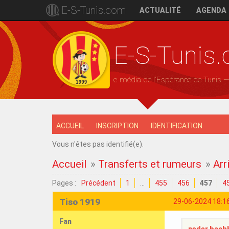
E-S-Tunis.com
ACTUALITÉ
AGENDA
E-S-Tunis
e-média de l'Espérance de Tunis 
ACCUEIL
INSCRIPTION
IDENTIFICATION
Vous n'êtes pas identifié(e).
Accueil
»
Transferts et rumeurs
»
Arr
Pages :
Précédent
1
…
455
456
457
4
Tiso 1919
29-06-2024 18:1
Fan