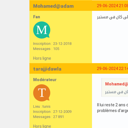
Mohamed@adam
29-06-2024 21:0
Fan
الى كان في مستير
Inscription : 23-12-2018
Messages : 105
Hors ligne
tarajjidawla
29-06-2024 22:1
Modérateur
Mohamed@ad
كان في مستير
Il lui reste 2 an
Lieu : tunis
problèmes d'argen
Inscription : 27-12-2009
Messages : 27 891
Hors ligne