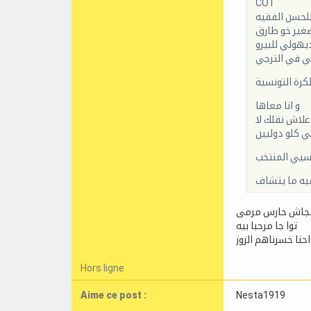
COT
لحسن الفقيه
صغير خو طارق
يهولي للبيرو
ي في الترجي
كرة التونسية
و انا معاها
علاش نقلك لا
عي كلو دوليين
سيي المنتخب
فيه ما يتشاف
توا جا مرحبا بيه
Hors ligne
Aime ce post :
Nesta1919