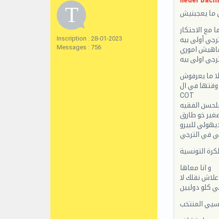
neder bachb
 ما يعجبنيش
ا مع الاحتكار
Inscription : 28-01-2023
رجي أولى بيه
Messages : 756
 ماهيش اموري
رجي اولى بيه
صلا ما يعرفوش
 وقتها في ال
COT
لحسن الفقيه
صغير خو طارق
يهولي للبيرو
ي في الترجي
كرة التونسية
و انا معاها
علاش نقلك لا
عي كلو دوليين
سيي المنتخب