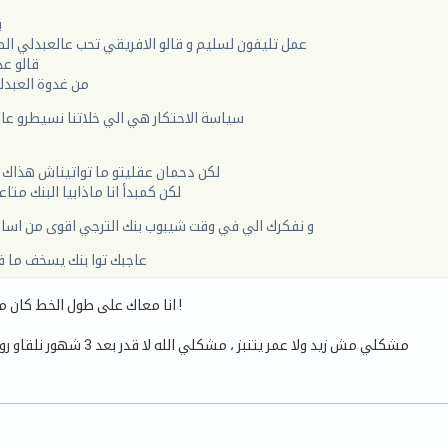
ب
عمل تليفون لسليم و قالو الافريقي تحب عالعبدلي ال
قالو عد
من غدوة العبدل
سياسة الاحتكار هي الي خلاتنا نسيطرو عال
لكن دحمان عقليتو ما تواتيناش هذاك 
لكن كمبدأ انا ماذابيا البنك متا
و نفكرك الي في وقت شيبوب بنك الترجي اقوى من اسا
عاجبك توا بنك يسخف ما 
انا معاك على طول الخط كان مجاش حارس مرمى !
مشكلي مش زيد ولا عمر يتنبز ، مشكلي الله لا قدر بعد 3 شهور نلقاو رواحنا خسرناهم الزوز