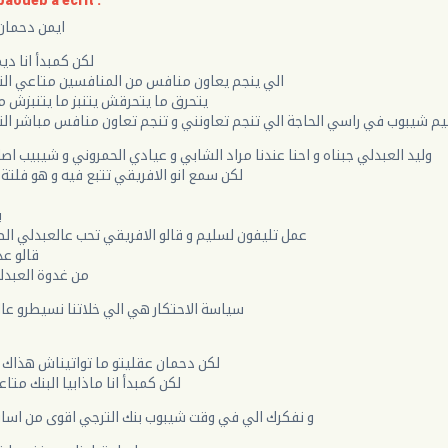
aoueb a écrit :
ايمن دحمان
لكن كمبدأ انا ديم
الي ينجم يعاون منافس من المنافسين متاعي الت
يتحرق ما يتحرقش يتنبز ما يتنبزش
 شيبوب في راسي الحاجة الي تنجم تعاونني و تنجم تعاون منافس مباشر الت
وليد العبدلي جبناه و احنا عندنا مراد الشابي و عيادي الحمروني و شيبيب ا
لكن سمع انو الافريقي تتبع فيه و هو فلتة
ب
عمل تليفون لسليم و قالو الافريقي تحب عالعبدلي ال
قالو عد
من غدوة العبدل
سياسة الاحتكار هي الي خلاتنا نسيطرو عال
لكن دحمان عقليتو ما تواتيناش هذاك 
لكن كمبدأ انا ماذابيا البنك متا
و نفكرك الي في وقت شيبوب بنك الترجي اقوى من اسا