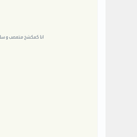
انا كمكشخ متعصب و سليم