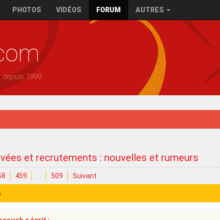
PHOTOS
VIDÉOS
FORUM
AUTRES
.com
— depuis 1999
ivées et recrutements : nouvelles et rumeurs
58
459
…
509
Suivant
6