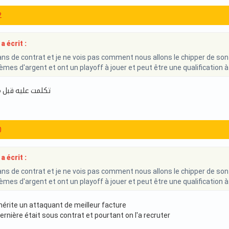
2
a écrit :
 2 ans de contrat et je ne vois pas comment nous allons le chipper de so
èmes d'argent et ont un playoff à jouer et peut être une qualification à
تكلمت عليه قبل م
0
a écrit :
 2 ans de contrat et je ne vois pas comment nous allons le chipper de so
èmes d'argent et ont un playoff à jouer et peut être une qualification à
érite un attaquant de meilleur facture
rnière était sous contrat et pourtant on l'a recruter