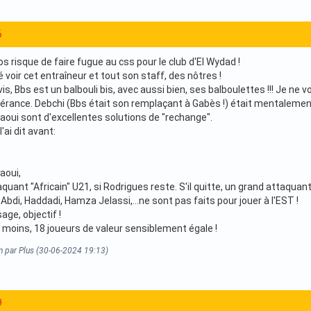
6
 risque de faire fugue au css pour le club d'El Wydad !
é voir cet entraîneur et tout son staff, des nôtres !
s, Bbs est un balbouli bis, avec aussi bien, ses balboulettes !!! Je ne vo
érance. Debchi (Bbs était son remplaçant à Gabès !) était mentalement, 
aoui sont d'excellentes solutions de "rechange".
'ai dit avant:
aoui,
quant "Africain" U21, si Rodrigues reste. S'il quitte, un grand attaquant 
Abdi, Haddadi, Hamza Jelassi,...ne sont pas faits pour jouer à l'EST !
age, objectif !
u moins, 18 joueurs de valeur sensiblement égale !
n par Plus (30-06-2024 19:13)
9