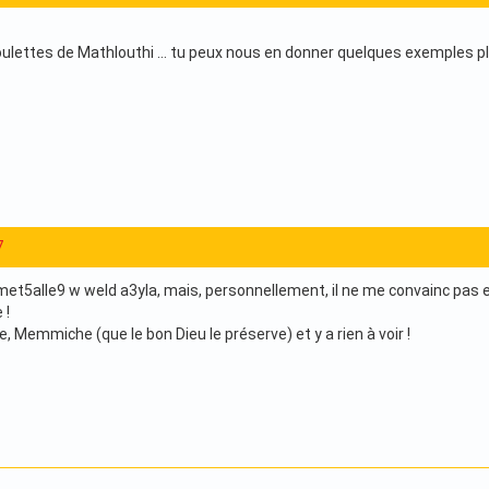
oulettes de Mathlouthi … tu peux nous en donner quelques exemples p
7
t5alle9 w weld a3yla, mais, personnellement, il ne me convainc pas et 
 !
ie, Memmiche (que le bon Dieu le préserve) et y a rien à voir !