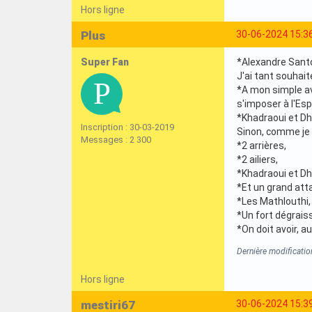
Hors ligne
Plus
30-06-2024 15:3
Super Fan
*Alexandre Santos
J'ai tant souhait
*A mon simple avi
s'imposer à l'Esp
*Khadraoui et Dh
Inscription : 30-03-2019
Sinon, comme je l
Messages : 2 300
*2 arrières,
*2 ailiers,
*Khadraoui et Dh
*Et un grand atta
*Les Mathlouthi, 
*Un fort dégraiss
*On doit avoir, a
Dernière modificatio
Hors ligne
mestiri67
30-06-2024 15:3