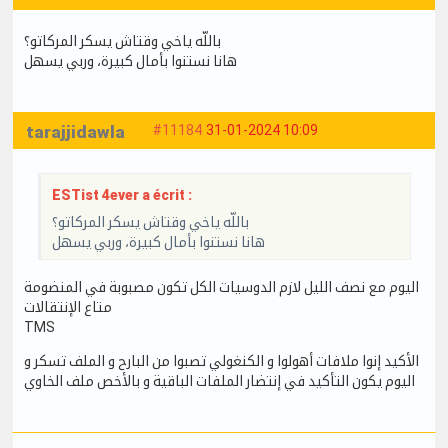
باللّه ياخي وقتاش يسكر المركاتو؟
هانا نستنوا بأمال كبيرة، وربي يسهل
tarajjidawla
#11184
31-01-2024 10:09
ESTist 4ever a écrit :
باللّه ياخي وقتاش يسكر المركاتو؟
هانا نستنوا بأمال كبيرة، وربي يسهل
اليوم مع نصف الليل لازم الدوسيات الكل تكون مصبوبة في المنضومة
متاع الإنتقالات
TMS
الأكيد إنوا ملافات أهولوا و الكنغولي تصبوا من البارح و الملف تسكر و
اليوم يكون التأكيد في إنتضار الملفات الباقية و بالأخص ملف الخاوي