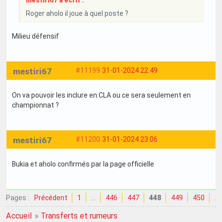
mestiri67 a écrit :
Roger aholo il joue à quel poste ?
Milieu défensif
mestiri67
#11199
31-01-2024 22:49
On va pouvoir les inclure en CLA ou ce sera seulement en
championnat ?
mestiri67
#11200
31-01-2024 23:06
Bukia et aholo confirmés par la page officielle
Pages :
Précédent
1
…
446
447
448
449
450
…
Accueil
»
Transferts et rumeurs