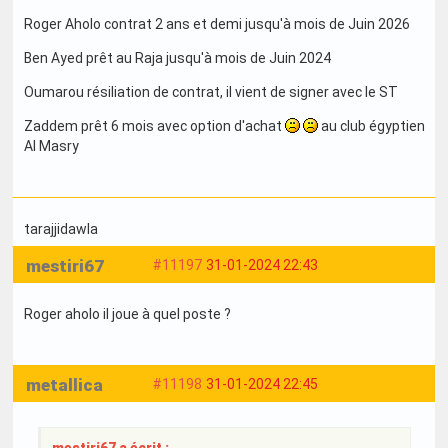
Roger Aholo contrat 2 ans et demi jusqu'à mois de Juin 2026
Ben Ayed prêt au Raja jusqu'à mois de Juin 2024
Oumarou résiliation de contrat, il vient de signer avec le ST
Zaddem prêt 6 mois avec option d'achat
au club égyptien
Al Masry
tarajjidawla
mestiri67
#11197
31-01-2024 22:43
Roger aholo il joue à quel poste ?
metallica
#11198
31-01-2024 22:45