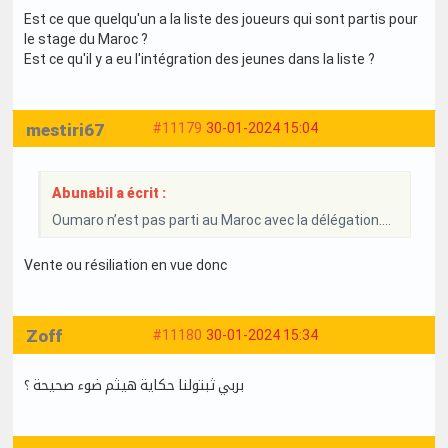
Est ce que quelqu'un a la liste des joueurs qui sont partis pour
le stage du Maroc ?
Est ce qu'il y a eu l'intégration des jeunes dans la liste ?
mestiri67
#11179
30-01-2024 15:04
Abunabil a écrit :
Oumaro n’est pas parti au Maroc avec la délégation….
Vente ou résiliation en vue donc
Zoff
#11180
30-01-2024 15:34
بربي ثبتولنا حكاية هيثم ضوء صحيحة ؟