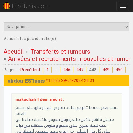
E-S-Tunis.com
Bascu
la
navig
Vous n'êtes pas identifié(e).
Accueil
»
Transferts et rumeurs
»
Arrivées et recrutements : nouvelles et rumeu
Pages :
Précédent
1
…
446
447
448
449
450
…
abdou-ESTunis
#11176
29-01-2024 21:31
makachah f dem a écrit :
حسب بعض صفحات ترجي قاعد تفاوض في اومارو علي فسخ
العقد
منيش فاهم علاش مانعرفوش نسوقو ملاعبية متاعنا تي
اندية ليبية تشري علي بعضو و فلوس عندهم كي تراب
علي كل حال التخلص من امارو يعتبر تصيحيح لغلطة في