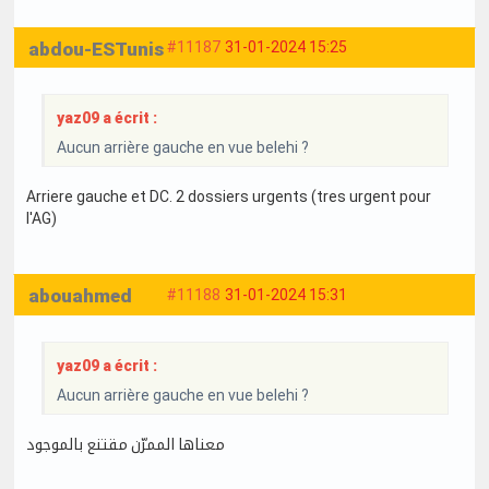
abdou-ESTunis
#11187
31-01-2024 15:25
yaz09 a écrit :
Aucun arrière gauche en vue belehi ?
Arriere gauche et DC. 2 dossiers urgents (tres urgent pour
l'AG)
abouahmed
#11188
31-01-2024 15:31
yaz09 a écrit :
Aucun arrière gauche en vue belehi ?
معناها الممرّن مقتنع بالموجود