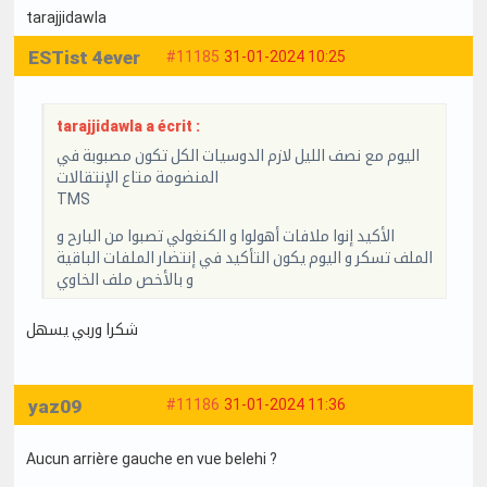
tarajjidawla
ESTist 4ever
#11185
31-01-2024 10:25
tarajjidawla a écrit :
اليوم مع نصف الليل لازم الدوسيات الكل تكون مصبوبة في
المنضومة متاع الإنتقالات
TMS
الأكيد إنوا ملافات أهولوا و الكنغولي تصبوا من البارح و
الملف تسكر و اليوم يكون التأكيد في إنتضار الملفات الباقية
و بالأخص ملف الخاوي
شكرا وربي يسهل
yaz09
#11186
31-01-2024 11:36
Aucun arrière gauche en vue belehi ?