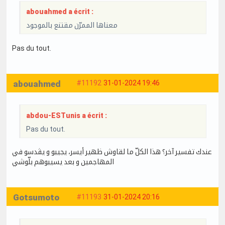
abouahmed a écrit :
معناها الممرّن مقتنع بالموجود
Pas du tout.
abouahmed
#11192
31-01-2024 19:46
abdou-ESTunis a écrit :
Pas du tout.
عندك تفسير آخر؟ هذا الكلّ ما لقاوش ظهير أيسر، يجيبو و يڤدسو في
المهاجمين و بعد يسيبوهم بلّوشي
Gotsumoto
#11193
31-01-2024 20:16