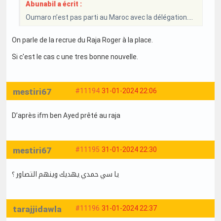
Abunabil a écrit :
Oumaro n’est pas parti au Maroc avec la délégation….
On parle de la recrue du Raja Roger à la place.
Si c'est le cas c une tres bonne nouvelle.
mestiri67
#11194
31-01-2024 22:06
D’après ifm ben Ayed prêté au raja
mestiri67
#11195
31-01-2024 22:30
يا سي حمدي يهديك وينهم التصاور ؟
tarajjidawla
#11196
31-01-2024 22:37