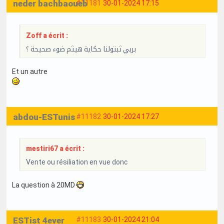
neder bachbaoueb
#11181
30-01-2024 17:15
Zoff a écrit :
بربي ثبتولنا حكاية هيثم ضوء صحيحة ؟
Et un autre
abdou-ESTunis
#11182
30-01-2024 17:27
mestiri67 a écrit :
Vente ou résiliation en vue donc
La question à 20MD
ESTist 4ever
#11183
30-01-2024 21:04