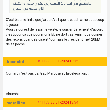
كاستتيغ في انتدابات الصيف ربي يهدي معين و الهيئة
اللي تبعتو في اختيارو
C'est bizarre l'info que j'ai eu c'est que le coach aime beaucoup
le joueur.
Pour ce qui est de la partie vente, je suis entièrement d'accord
c'est pour ca que pour moi le BD ne doit pas venir nous donner
des leçons quand ils disent "oui mais le president met 20MD
de sa poche".
Abunabil
#11177
30-01-2024 13:32
Oumaro n’est pas parti au Maroc avec la délégation….
Abunabil
metallica
#11178
30-01-2024 13:54