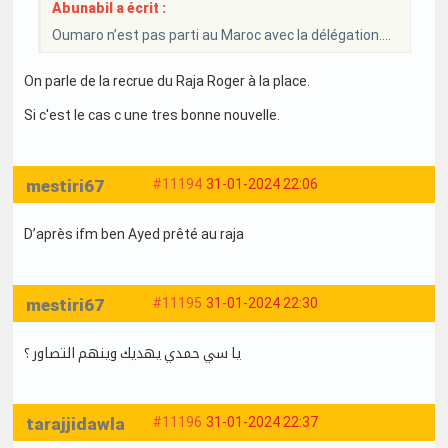
Abunabil a écrit :
Oumaro n’est pas parti au Maroc avec la délégation….
On parle de la recrue du Raja Roger à la place.
Si c'est le cas c une tres bonne nouvelle.
mestiri67
#11194
31-01-2024 22:06
D’après ifm ben Ayed prêté au raja
mestiri67
#11195
31-01-2024 22:30
يا سي حمدي يهديك وينهم التصاور ؟
tarajjidawla
#11196
31-01-2024 22:37