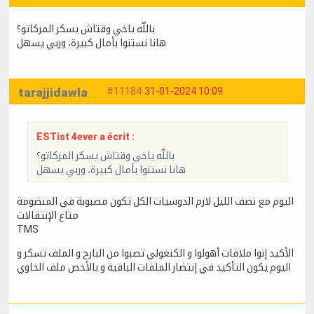
باللّه ياخي وقتاش يسكر المركاتو؟
هانا نستنوا بأمال كبيرة، وربي يسهل
tarajjidawla
#11184
31-01-2024 10:09
ESTist 4ever a écrit :
باللّه ياخي وقتاش يسكر المركاتو؟
هانا نستنوا بأمال كبيرة، وربي يسهل
اليوم مع نصف الليل لازم الدوسيات الكل تكون مصبوبة في المنضومة
متاع الإنتقالات
TMS
الأكيد إنوا ملافات أهولوا و الكنغولي تصبوا من البارح و الملف تسكر و
اليوم يكون التأكيد في إنتضار الملفات الباقية و بالأخص ملف الخاوي