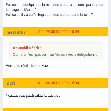
Est ce que quelqu'un a la liste des joueurs qui sont partis pour
le stage du Maroc ?
Est ce qu'il y a eu l'intégration des jeunes dans la liste ?
mestiri67
#11179
30-01-2024 15:04
Abunabil a écrit :
Oumaro n’est pas parti au Maroc avec la délégation….
Vente ou résiliation en vue donc
Zoff
#11180
30-01-2024 15:34
بربي ثبتولنا حكاية هيثم ضوء صحيحة ؟