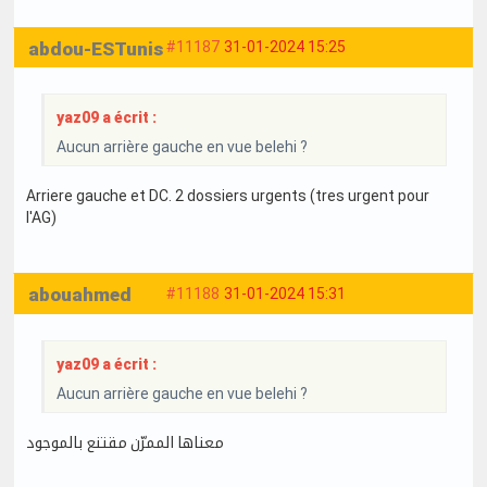
abdou-ESTunis
#11187
31-01-2024 15:25
yaz09 a écrit :
Aucun arrière gauche en vue belehi ?
Arriere gauche et DC. 2 dossiers urgents (tres urgent pour
l'AG)
abouahmed
#11188
31-01-2024 15:31
yaz09 a écrit :
Aucun arrière gauche en vue belehi ?
معناها الممرّن مقتنع بالموجود