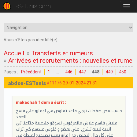
E-S-Tunis.com
Bascu
la
navig
Vous n'êtes pas identifié(e).
Accueil
»
Transferts et rumeurs
»
Arrivées et recrutements : nouvelles et rumeu
Pages :
Précédent
1
…
446
447
448
449
450
…
abdou-ESTunis
#11176
29-01-2024 21:31
makachah f dem a écrit :
حسب بعض صفحات ترجي قاعد تفاوض في اومارو علي فسخ
العقد
منيش فاهم علاش مانعرفوش نسوقو ملاعبية متاعنا تي
اندية ليبية تشري علي بعضو و فلوس عندهم كي تراب
علي كل حال التخلص من امارو يعتبر تصيحيح لغلطة في