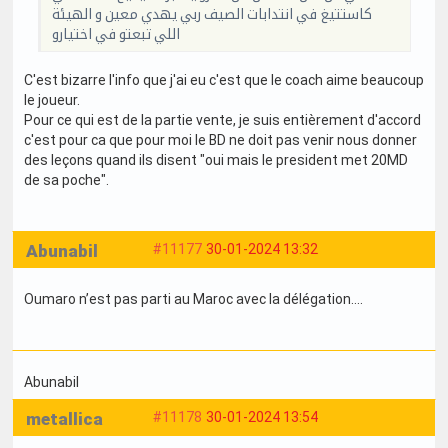
كاستتيغ في انتدابات الصيف ربي يهدي معين و الهيئة
اللي تبعتو في اختيارو
C'est bizarre l'info que j'ai eu c'est que le coach aime beaucoup
le joueur.
Pour ce qui est de la partie vente, je suis entièrement d'accord
c'est pour ca que pour moi le BD ne doit pas venir nous donner
des leçons quand ils disent "oui mais le president met 20MD
de sa poche".
Abunabil
#11177
30-01-2024 13:32
Oumaro n’est pas parti au Maroc avec la délégation….
Abunabil
metallica
#11178
30-01-2024 13:54