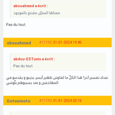
abouahmed a écrit :
معناها الممرّن مقتنع بالموجود
Pas du tout.
abouahmed
#11192
31-01-2024 19:46
abdou-ESTunis a écrit :
Pas du tout.
عندك تفسير آخر؟ هذا الكلّ ما لقاوش ظهير أيسر، يجيبو و يڤدسو في
المهاجمين و بعد يسيبوهم بلّوشي
Gotsumoto
#11193
31-01-2024 20:16