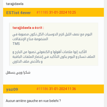
tarajjidawla
ESTist 4ever
#11185
31-01-2024 10:25
tarajjidawla a écrit :
اليوم مع نصف الليل لازم الدوسيات الكل تكون مصبوبة في
المنضومة متاع الإنتقالات
TMS
الأكيد إنوا ملافات أهولوا و الكنغولي تصبوا من البارح و
الملف تسكر و اليوم يكون التأكيد في إنتضار الملفات الباقية
و بالأخص ملف الخاوي
شكرا وربي يسهل
yaz09
#11186
31-01-2024 11:36
Aucun arrière gauche en vue belehi ?