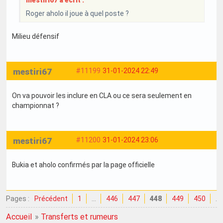
mestiri67 a écrit :
Roger aholo il joue à quel poste ?
Milieu défensif
mestiri67
#11199
31-01-2024 22:49
On va pouvoir les inclure en CLA ou ce sera seulement en
championnat ?
mestiri67
#11200
31-01-2024 23:06
Bukia et aholo confirmés par la page officielle
Pages :
Précédent
1
…
446
447
448
449
450
…
Accueil
»
Transferts et rumeurs