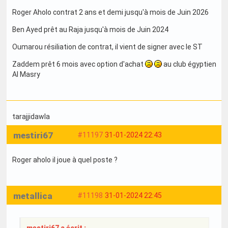
Roger Aholo contrat 2 ans et demi jusqu'à mois de Juin 2026
Ben Ayed prêt au Raja jusqu'à mois de Juin 2024
Oumarou résiliation de contrat, il vient de signer avec le ST
Zaddem prêt 6 mois avec option d'achat
au club égyptien
Al Masry
tarajjidawla
mestiri67
#11197
31-01-2024 22:43
Roger aholo il joue à quel poste ?
metallica
#11198
31-01-2024 22:45