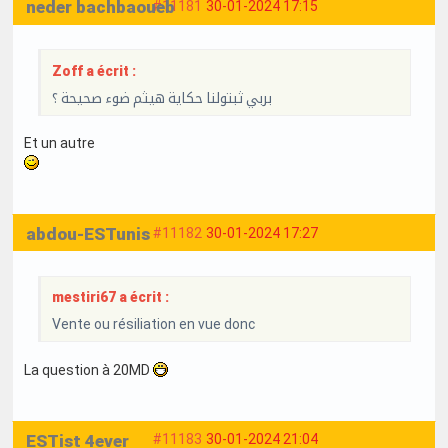
neder bachbaoueb
#11181
30-01-2024 17:15
Zoff a écrit :
بربي ثبتولنا حكاية هيثم ضوء صحيحة ؟
Et un autre
abdou-ESTunis
#11182
30-01-2024 17:27
mestiri67 a écrit :
Vente ou résiliation en vue donc
La question à 20MD
ESTist 4ever
#11183
30-01-2024 21:04