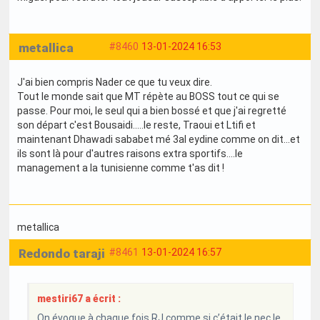
metallica
#8460
13-01-2024 16:53
J'ai bien compris Nader ce que tu veux dire.
Tout le monde sait que MT répète au BOSS tout ce qui se
passe. Pour moi, le seul qui a bien bossé et que j'ai regretté
son départ c'est Bousaidi.....le reste, Traoui et Ltifi et
maintenant Dhawadi sababet mé 3al eydine comme on dit...et
ils sont là pour d'autres raisons extra sportifs....le
management a la tunisienne comme t'as dit !
metallica
Redondo taraji
#8461
13-01-2024 16:57
mestiri67 a écrit :
On évoque à chaque fois RJ comme si c’était le nec le