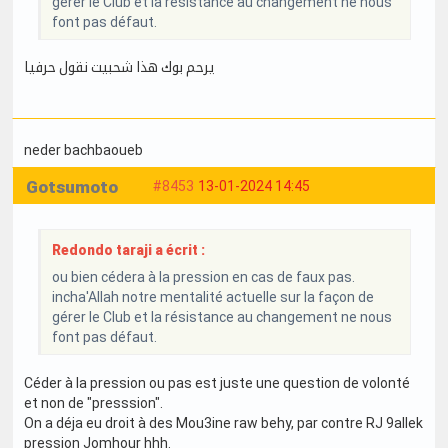
gérer le Club et la résistance au changement ne nous
font pas défaut.
يرحم بوك هذا شحبيت نقول حرفيا
neder bachbaoueb
Gotsumoto
#8453
13-01-2024 14:45
Redondo taraji a écrit :
ou bien cédera à la pression en cas de faux pas.
incha'Allah notre mentalité actuelle sur la façon de
gérer le Club et la résistance au changement ne nous
font pas défaut.
Céder à la pression ou pas est juste une question de volonté
et non de "presssion".
On a déja eu droit à des Mou3ine raw behy, par contre RJ 9allek
pression Jomhour hhh.