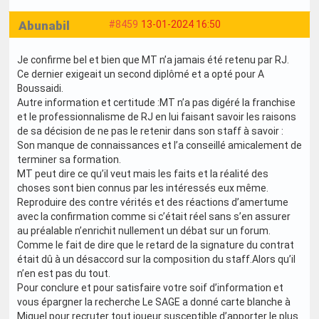
Abunabil
#8459
13-01-2024 16:50
Je confirme bel et bien que MT n’a jamais été retenu par RJ.
Ce dernier exigeait un second diplômé et a opté pour A
Boussaidi.
Autre information et certitude :MT n’a pas digéré la franchise
et le professionnalisme de RJ en lui faisant savoir les raisons
de sa décision de ne pas le retenir dans son staff à savoir :
Son manque de connaissances et l’a conseillé amicalement de
terminer sa formation.
MT peut dire ce qu’il veut mais les faits et la réalité des
choses sont bien connus par les intéressés eux même.
Reproduire des contre vérités et des réactions d’amertume
avec la confirmation comme si c’était réel sans s’en assurer
au préalable n’enrichit nullement un débat sur un forum.
Comme le fait de dire que le retard de la signature du contrat
était dû à un désaccord sur la composition du staff.Alors qu’il
n’en est pas du tout.
Pour conclure et pour satisfaire votre soif d’information et
vous épargner la recherche Le SAGE a donné carte blanche à
Miguel pour recruter tout joueur susceptible d’apporter le plus.