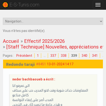
E-S-Tunis.com
Bascu
la
navig
Vous n'êtes pas identifié(e).
Accueil
»
Effectif 2025/2026
»
[Staff Technique] Nouvelles, appréciations et c
Pages :
Précédent
1
…
337
338
339
340
341
…
Redondo taraji
#8451
13-01-2024 14:17
neder bachbaoueb a écrit :
الي نعرفو انا
المفاوضات خذات شوية وقت لانو المدرب حب على ستاف
كامل متاعو
المدب أصر على إبقاء التوانسة
و هذي حاجة ما تصير كان في الترجي