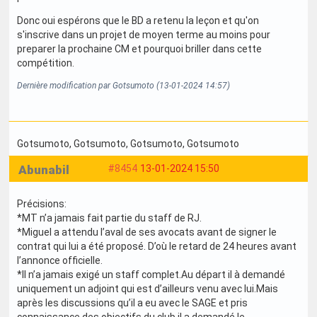
Donc oui espérons que le BD a retenu la leçon et qu'on
s'inscrive dans un projet de moyen terme au moins pour
preparer la prochaine CM et pourquoi briller dans cette
compétition.
Dernière modification par Gotsumoto (13-01-2024 14:57)
Gotsumoto
, Gotsumoto
, Gotsumoto
, Gotsumoto
Abunabil
#8454
13-01-2024 15:50
Précisions:
*MT n’a jamais fait partie du staff de RJ.
*Miguel a attendu l’aval de ses avocats avant de signer le
contrat qui lui a été proposé. D’où le retard de 24 heures avant
l’annonce officielle.
*Il n’a jamais exigé un staff complet.Au départ il à demandé
uniquement un adjoint qui est d’ailleurs venu avec lui.Mais
après les discussions qu’il a eu avec le SAGE et pris
connaissance des objectifs du club il a demandé le