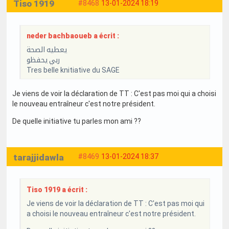
Tiso 1919
#8468
13-01-2024 18:19
neder bachbaoueb a écrit :
يعطيه الصحة
ربي يحفظو
Tres belle knitiative du SAGE
Je viens de voir la déclaration de TT : C'est pas moi qui a choisi
le nouveau entraîneur c'est notre président.
De quelle initiative tu parles mon ami ??
tarajjidawla
#8469
13-01-2024 18:37
Tiso 1919 a écrit :
Je viens de voir la déclaration de TT : C'est pas moi qui
a choisi le nouveau entraîneur c'est notre président.