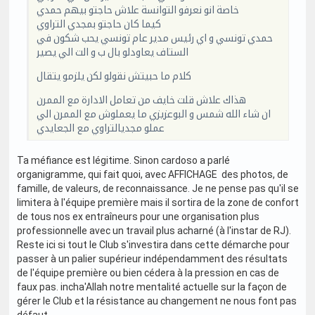
خاصة انو نعرفو التوانسة علاش حاجتو بيهم حمدي
كيما كان حاجتو بمجدي التراوي
حمدي تونسي و اي رئيس مدير عام تونسي يحب شكون في
الستاف يعاودلو بال ب و الت الي يصير
كلام ما حبيتش نقولو لكن يلزمو يتقال
هذاك علاش قلت خايف من تعامل الادارة مع الممرن
ان شاء الله شمس و البوعزيزي ما يعملوش مع الممرن الي
عملو مجديالتراوي مع الجعايدي
Ta méfiance est légitime. Sinon cardoso a parlé
organigramme, qui fait quoi, avec AFFICHAGE des photos, de
famille, de valeurs, de reconnaissance. Je ne pense pas qu'il se
limitera à l'équipe première mais il sortira de la zone de confort
de tous nos ex entraîneurs pour une organisation plus
professionnelle avec un travail plus acharné (à l'instar de RJ).
Reste ici si tout le Club s'investira dans cette démarche pour
passer à un palier supérieur indépendamment des résultats
de l'équipe première ou bien cédera à la pression en cas de
faux pas. incha'Allah notre mentalité actuelle sur la façon de
gérer le Club et la résistance au changement ne nous font pas
défaut.