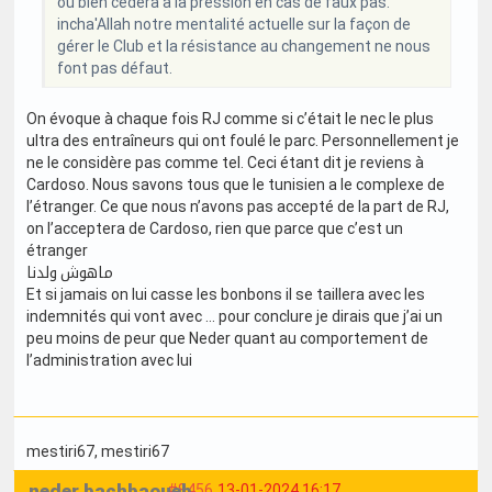
ou bien cédera à la pression en cas de faux pas.
incha'Allah notre mentalité actuelle sur la façon de
gérer le Club et la résistance au changement ne nous
font pas défaut.
On évoque à chaque fois RJ comme si c’était le nec le plus
ultra des entraîneurs qui ont foulé le parc. Personnellement je
ne le considère pas comme tel. Ceci étant dit je reviens à
Cardoso. Nous savons tous que le tunisien a le complexe de
l’étranger. Ce que nous n’avons pas accepté de la part de RJ,
on l’acceptera de Cardoso, rien que parce que c’est un
étranger
ماهوش ولدنا
Et si jamais on lui casse les bonbons il se taillera avec les
indemnités qui vont avec … pour conclure je dirais que j’ai un
peu moins de peur que Neder quant au comportement de
l’administration avec lui
mestiri67
, mestiri67
neder bachbaoueb
#8456
13-01-2024 16:17