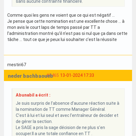
sans aucune contrainte financière.
Comme quoi les gens ne voient que ce qui est négatif …
Je pense que cette nomination est une excellente chose … à
mon avis le court laps de temps passé par TT a
l’administration montré qu’il n’est pas si nul que ça dans cette
tâche … tout ce que je peux lui souhaiter c’est la réussite
mestiri67
neder bachbaoueb
#8465
13-01-2024 17:33
Abunabil a écrit :
Je suis surpris de l’absence d’aucune réaction suite à
la nomination de TT comme Manager Général.
C’est à lui et lui seul et avec l’entraîneur de decider et
de gérer la section.
Le SAGE a pris la sage décision de ne plus s’en
occuper.Il a une totale confiance en TT .