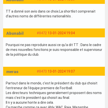
TT a donné son avis dans ce choix.La shortlist comprenait
d’autres noms de différentes nationalités .
Abunabil
#8472
13-01-2024 19:04
Pourquoi ne pas reproduire aussi ce qu’a dit TT : Dans le cadre
de mes nouvelles fonctions je suis responsable et superviseur
de la politique du club.
meras
#8473
13-01-2024 19:07
Partout dans le monde, c’est le président du club qui choisit
l’entreneur de l’équipe premiere de Football.
Les directeurs techniques generalement proposent des noms
mais c’est le president qui choisit au final.
Il n y a aucune honte a dire cela.
Ca marche comme ca avec Ahly, WAC, Raja, Mazembe,