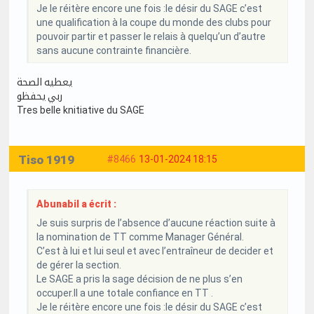
Je le réitère encore une fois :le désir du SAGE c’est
une qualification à la coupe du monde des clubs pour
pouvoir partir et passer le relais à quelqu’un d’autre
sans aucune contrainte financière.
يعطيه الصحة
ربي يحفظو
Tres belle knitiative du SAGE
Tiso 1919
#8466
13-01-2024 18:15
Abunabil a écrit :
Je suis surpris de l’absence d’aucune réaction suite à
la nomination de TT comme Manager Général.
C’est à lui et lui seul et avec l’entraîneur de decider et
de gérer la section.
Le SAGE a pris la sage décision de ne plus s’en
occuper.Il a une totale confiance en TT .
Je le réitère encore une fois :le désir du SAGE c’est