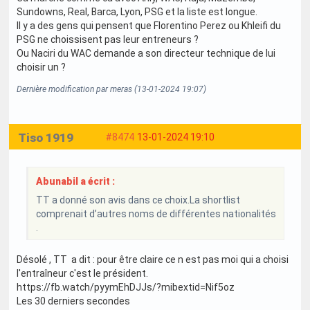
Sundowns, Real, Barca, Lyon, PSG et la liste est longue.
Il y a des gens qui pensent que Florentino Perez ou Khleifi du
PSG ne choissisent pas leur entreneurs ?
Ou Naciri du WAC demande a son directeur technique de lui
choisir un ?
Dernière modification par meras (13-01-2024 19:07)
Tiso 1919
#8474
13-01-2024 19:10
Abunabil a écrit :
TT a donné son avis dans ce choix.La shortlist
comprenait d’autres noms de différentes nationalités
.
Désolé , TT a dit : pour être claire ce n est pas moi qui a choisi
l'entraîneur c'est le président.
https://fb.watch/pyymEhDJJs/?mibextid=Nif5oz
Les 30 derniers secondes